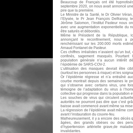
Beaucoup de Français ont été hypnotisés
septembre 2020, on nous avait annoncé une 
pire que la première.
Le Ministre de la Santé, le Dr Olivier Véran
l’Elysée, le Pr Jean François Delfraissy, 
Jérôme Salomon, l’Institut Pasteur nous on
avec une augmentation exponentielle du n
être saturés et débordés.
Même le Président de la République, lor
annonçant le reconfinement, nous a p
renchérissant sur les 200.000 morts esti
Arnaud Fontanet de Pasteur.
Ces chiffres irréalistes n’avaient qu’un but,
confinés, sagement masqués. Pourtant
population générale n’a aucun intérêt dé
l’épidémie de SARS-COV-2.
L’utilisation des masques devrait être ci
(surtout les personnes à risque) et les soigna
Or l’épidémie régresse et n’a entraîné a
courbe montrait depuis des semaines le pr
qui s’observe avec certains virus, une fo
témoigne de l’adaptation du virus à l’homm
collective qui progresse dans la population e
Les souches de virus qui circulent actuell
autorités ne pourront pas dire que c’est gr
baisse avait commencé avant même sa mise 
La régression de l’épidémie avait même co
avant l’instauration du couvre-feu.
Malheureusement, il y a encore des décès q
âgées, des grands obèses ou des person
d’hypertension artérielle grave,de maladi
invalidantes.