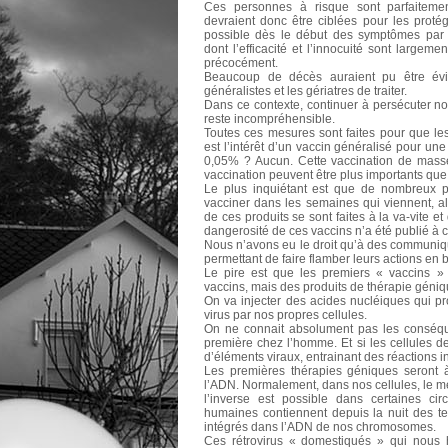
Ces personnes à risque sont parfaitement
devraient donc être ciblées pour les protéger
possible dès le début des symptômes par l
dont l’efficacité et l’innocuité sont largem
précocément.
Beaucoup de décès auraient pu être évi
généralistes et les gériatres de traiter.
Dans ce contexte, continuer à persécuter no
reste incompréhensible.
Toutes ces mesures sont faites pour que le
est l’intérêt d’un vaccin généralisé pour un
0,05% ? Aucun. Cette vaccination de masse 
vaccination peuvent être plus importants que
Le plus inquiétant est que de nombreux pa
vacciner dans les semaines qui viennent, al
de ces produits se sont faites à la va-vite et 
dangerosité de ces vaccins n’a été publié à c
Nous n’avons eu le droit qu’à des communiqu
permettant de faire flamber leurs actions en 
Le pire est que les premiers « vaccins 
vaccins, mais des produits de thérapie géniq
On va injecter des acides nucléiques qui pr
virus par nos propres cellules.
On ne connait absolument pas les conséque
première chez l’homme. Et si les cellules de
d’éléments viraux, entrainant des réactions i
Les premières thérapies géniques seront à
l’ADN. Normalement, dans nos cellules, le m
l’inverse est possible dans certaines cir
humaines contiennent depuis la nuit des t
intégrés dans l’ADN de nos chromosomes.
Ces rétrovirus « domestiqués » qui nous ha