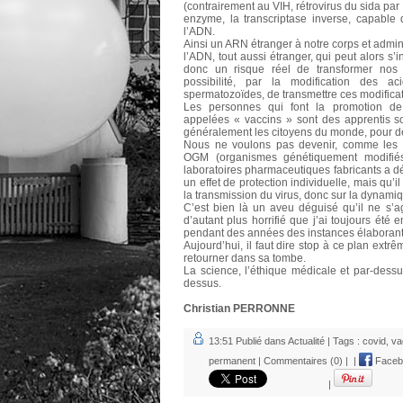
(contrairement au VIH, rétrovirus du sida pa
enzyme, la transcriptase inverse, capable 
l’ADN.
Ainsi un ARN étranger à notre corps et admini
l’ADN, tout aussi étranger, qui peut alors s
donc un risque réel de transformer nos g
possibilité, par la modification des 
spermatozoïdes, de transmettre ces modifica
Les personnes qui font la promotion de
appelées « vaccins » sont des apprentis so
généralement les citoyens du monde, pour d
Nous ne voulons pas devenir, comme les 
OGM (organismes génétiquement modifiés
laboratoires pharmaceutiques fabricants a déc
un effet de protection individuelle, mais qu’il
la transmission du virus, donc sur la dynami
C’est bien là un aveu déguisé qu’il ne s’a
d’autant plus horrifié que j’ai toujours été 
pendant des années des instances élaborant l
Aujourd’hui, il faut dire stop à ce plan extr
retourner dans sa tombe.
La science, l’éthique médicale et par-dessu
dessus.
Christian PERRONNE
13:51 Publié dans
Actualité
| Tags :
covid
,
va
permanent
|
Commentaires (0)
|
|
Faceb
|