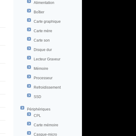
Alimentation
Boîtier
Carte graphique
Carte mère
Carte son
Disque dur
Lecteur Graveur
Mémoire
Processeur
Refroidissement
SSD
Périphériques
CPL
Carte mémoire
Casque-micro