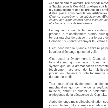
«Le médicament antiviral remdesivir n'est
à l'hôpital pour le Covid-19, quel que soit l
n'y a actuellement pas de preuve qu'il améli
d'être placé sous ventilation artificielle»
l'Agence européenne du médicament (EMA) 
étudier des signalements selon lesquels d
être liés à la prise de Remdesivir.
Le régime
inculte
de la crise capitalis
propose le re-confinement
éternel
pour q
terreur marchande puisse – par le biais d
Coronavirus – tenter d’enrayer la
Guerre s
C’est donc bien la tyrannie sanitaire pe
la valeur d’échange qui se dé-voile…
C’est aussi et évidemment le Chaos de l
faux drapeau qui continue… C’est la gé
systémique, de la dramatisation constan
fétichisme marchand de la falsificat
production intensive du totalitarisme de 
du taux de profit…
Tout cela, c’est évidemment la décom
marchandise qui commence à
explosi
museler, abrutir et sidérer le prolétari
anxiogènes de la décadence du Capital…
Après de longs mois d’insubordination soc
incontrôlables ont commencé à déborder t