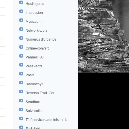
Hostingpics
Impression
Myus.com
Network-tools
Numéros d'urgence
Online-convert
Pannes FAI
Pese-lettre
Poste
Radioways
Reverso Trad. Cor.
Sendbox
Suivi colis
Téléservices administratifs
Test débit