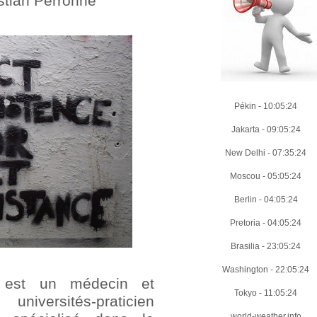
stian Perronne
Pékin
-
10:05:26
Jakarta
-
09:05:26
New Delhi
-
07:35:26
Moscou
-
05:05:26
Berlin
-
04:05:26
Pretoria
-
04:05:26
Brasilia
-
23:05:26
Washington
-
22:05:26
e est un médecin et
Tokyo
-
11:05:26
iversités-praticien
world-weather.info