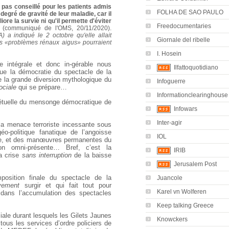
 pas conseillé pour les patients admis
FOLHA DE SAO PAULO
e degré de gravité de leur maladie, car il
ore la survie ni qu'il permette d'éviter
Freedocumentaries
(communiqué de l'OMS, 20/11/2020).
a indiqué le 2 octobre qu'elle allait
Giornale del ribelle
es «problèmes rénaux aigus» pourraient
I. Hosein
te intégrale et donc in-gérable nous
Ilfattoquotidiano
ue la démocratie du spectacle de la
e la grande diversion mythologique du
Infoguerre
ociale
qui se prépare…
Informationclearinghouse
rpétuelle du mensonge démocratique de
Infowars
Inter-agir
a menace terroriste incessante sous
o-politique fanatique de l’angoisse
IOL
te, et des manœuvres permanentes du
ion omni-présente… Bref, c’est la
IRIB
la crise
sans interruption
de la baisse
Jerusalem Post
position finale du spectacle de la
Juancole
vement
surgir et qui fait tout pour
Karel vn Wolferen
at dans l’accumulation des spectacles
Keep talking Greece
iale durant lesquels les Gilets Jaunes
Knowckers
ous les services d’ordre policiers de