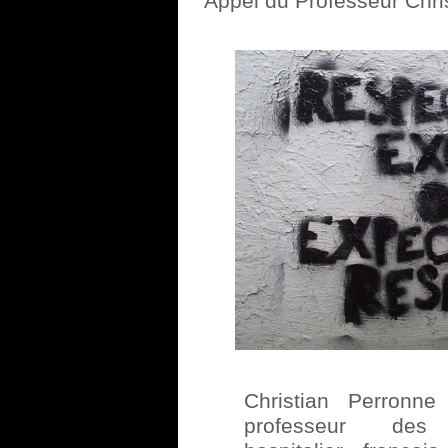
Appel du Professeur Chri
Christian Perronn
professeur des un