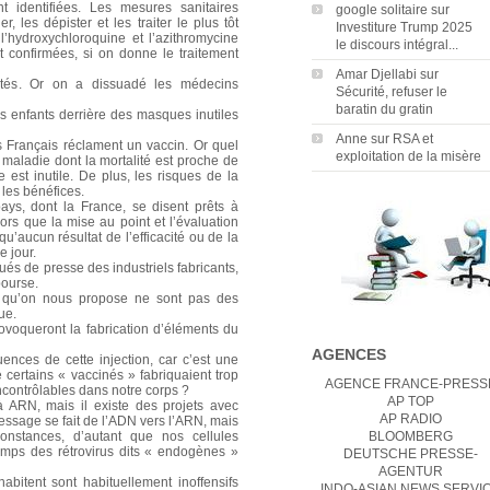
 identifiées. Les mesures sanitaires
google solitaire
sur
, les dépister et les traiter le plus tôt
Investiture Trump 2025
’hydroxychloroquine et l’azithromycine
le discours intégral...
ent confirmées, si on donne le traitement
Amar Djellabi
sur
tés. Or on a dissuadé les médecins
Sécurité, refuser le
baratin du gratin
s enfants derrière des masques inutiles
Anne
sur
RSA et
s Français réclament un vaccin. Or quel
exploitation de la misère
e maladie dont la mortalité est proche de
est inutile. De plus, les risques de la
 les bénéfices.
ys, dont la France, se disent prêts à
ors que la mise au point et l’évaluation
qu’aucun résultat de l’efficacité ou de la
e jour.
és de presse des industriels fabricants,
bourse.
» qu’on nous propose ne sont pas des
ue.
ovoqueront la fabrication d’éléments du
AGENCES
nces de cette injection, car c’est une
 certains « vaccinés » fabriquaient trop
AGENCE FRANCE-PRESS
ncontrôlables dans notre corps ?
AP TOP
 ARN, mais il existe des projets avec
AP RADIO
essage se fait de l’ADN vers l’ARN, mais
constances, d’autant que nos cellules
BLOOMBERG
emps des rétrovirus dits « endogènes »
DEUTSCHE PRESSE-
AGENTUR
bitent sont habituellement inoffensifs
INDO-ASIAN NEWS SERVI