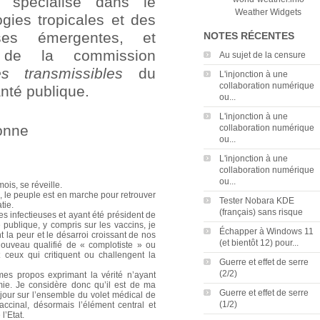
s, spécialisé dans le
Weather Widgets
gies tropicales et des
uses émergentes, et
NOTES RÉCENTES
t de la commission
Au sujet de la censure
es transmissibles
du
L'injonction à une
collaboration numérique
nté publique.
ou...
L'injonction à une
ronne
collaboration numérique
ou...
L'injonction à une
collaboration numérique
ou...
ois, se réveille.
 le peuple est en marche pour retrouver
Tester Nobara KDE
tie.
(français) sans risque
s infectieuses et ayant été président de
publique, y compris sur les vaccins, je
Échapper à Windows 11
 la peur et le désarroi croissant de nos
(et bientôt 12) pour...
nouveau qualifié de « complotiste » ou
 ceux qui critiquent ou challengent la
Guerre et effet de serre
(2/2)
 mes propos exprimant la vérité n’ayant
ie. Je considère donc qu’il est de ma
Guerre et effet de serre
jour sur l’ensemble du volet médical de
(1/2)
vaccinal, désormais l’élément central et
l’Etat.