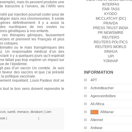
r exemple), mais ils peuvent produire une
INTERFAX
de transcrire à l’envers, de l’ARN vers
ITAR-TASS
KYODO
stré par injection pourrait coder pour de
’intégrer dans nos chromosomes. Il existe
MCCLATCHY [DC]
ènes définitivement. Il y a aussi la
PRAVDA
acides nucléiques de nos ovules ou
PRESS TRUST INDIA
tions génétiques à nos enfants.
PR NEWSWIRE
 ces thérapies géniques, faussement
REUTERS
rciers et prennent les Français et plus
REUTERS POLITICS
es cobayes.
REUTERS WORLD
tomates ou le mais transgéniques des
). Un responsable médical d’un des
XINHUA
laré il y a quelques jours qu’il espérait
UPI
 ne fallait pas trop espérer un impact sur
YONHAP
que de l’épidémie.
git pas d’un vaccin Un comble. Je suis
INFORMATION
en faveur des vaccins et que j’ai présidé
a politique vaccinale.
4PT
êmement inquiétant. Louis Pasteur doit se
Activistteacher
s tout le bon sens doivent reprendre le
Agenceinfolibre
All Africa
ccin
,
santé
,
menace
,
dictature
|
Lien
AlManar
ook
|
|
Alternet
Antiwar