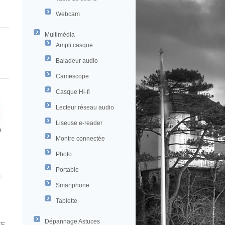
Webcam
Multimédia
Ampli casque
Baladeur audio
Camescope
Casque Hi-fi
Lecteur réseau audio
Liseuse e-reader
Montre connectée
Photo
Portable
E
Smartphone
Tablette
Dépannage Astuces
CE