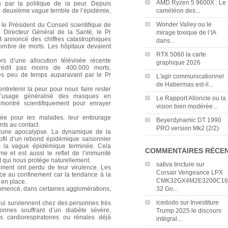
AMD Ryzen 5 9600X : Le
 par la politique de la peur. Depuis
deuxième vague terrible de l’épidémie,
caméléon des...
Wonder Valley ou le
, le Président du Conseil scientifique de
le Directeur Général de la Santé, le Pr
mirage toxique de l’IA
t annoncé des chiffres catastrophiques
dans...
ombre de morts. Les hôpitaux devaient
RTX 5060 la carte
s d’une allocution télévisée récente
graphique 2026
rédit pas moins de 400.000 morts,
més peu de temps auparavant par le Pr
L'agir communicationnel
de Habermas est-il...
 entretenir la peur pour nous faire rester
 l’usage généralisé des masques en
Le Rapport Alloncle ou la
montré scientifiquement pour enrayer
vision bien modérée...
blée pour les malades, leur entourage
Beyerdynamic DT 1990
nts au contact.
PRO version Mk2 (2/2)
ucune apocalypse. La dynamique de la
ofil d’un rebond épidémique saisonnier
is la vague épidémique terminée. Cela
COMMENTAIRES RÉCE
e et est aussi le reflet de l’immunité
t qui nous protège naturellement.
sativa tincture
sur
ement ont perdu de leur virulence. Les
Corsair Vengeance LPX
âce au confinement car la tendance à la
CMK32GX4M2E3200C16
en place.
mmencé, dans certaines agglomérations,
32 Go...
icedodo
sur
Investiture
ui surviennent chez des personnes très
nes souffrant d’un diabète sévère,
Trump 2025 le discours
es cardiorespiratoires ou rénales déjà
intégral...