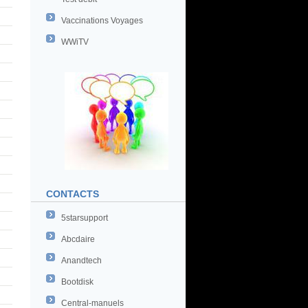
Vaccinations Voyages
WWiTV
CONTACTS
5starsupport
Abcdaire
Anandtech
Bootdisk
Central-manuels