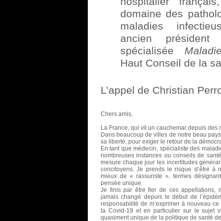
hospitalier françai
domaine des patholo
maladies infectie
ancien présiden
spécialisée
Maladi
Haut Conseil de la sa
L’appel de Christian Per
Chers amis,
La France, qui vit un cauchemar depuis des m
Dans beaucoup de villes de notre beau pays,
sa liberté, pour exiger le retour de la démocra
En tant que médecin, spécialiste des maladie
nombreuses instances ou conseils de santé 
mesure chaque jour les incertitudes générant
concitoyens. Je prends le risque d’être à 
mieux de « rassuriste », termes désignant
pensée unique.
Je finis par être fier de ces appellations,
jamais changé depuis le début de l’épidém
responsabilité de m’exprimer à nouveau ce 
la Covid-19 et en particulier sur le sujet 
quasiment unique de la politique de santé de 