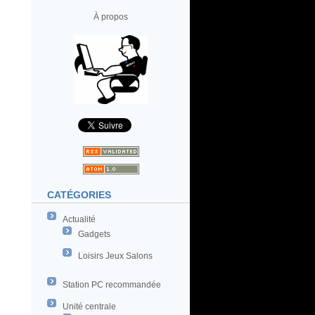
À propos
CATÉGORIES
Actualité
Gadgets
Loisirs Jeux Salons
Station PC recommandée
Unité centrale