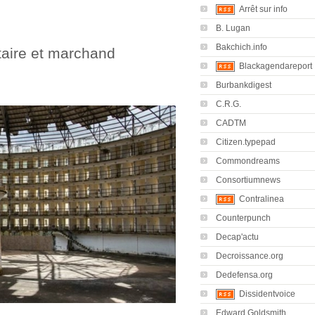
Arrêt sur info
B. Lugan
Bakchich.info
taire et marchand
Blackagendareport
Burbankdigest
C.R.G.
CADTM
Citizen.typepad
Commondreams
Consortiumnews
Contralinea
Counterpunch
Decap'actu
Decroissance.org
Dedefensa.org
Dissidentvoice
Edward Goldsmith