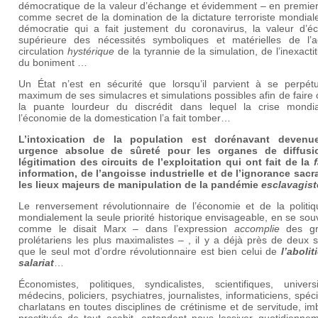
démocratique de la valeur d’échange et évidemment – en premier 
comme secret de la domination de la dictature terroriste mondial
démocratie qui a fait justement du coronavirus, la valeur d’é
supérieure des nécessités symboliques et matérielles de l’ac
circulation
hystérique
de la tyrannie de la simulation, de l’inexacti
du boniment …
Un État n’est en sécurité que lorsqu’il parvient à se perpét
maximum de ses simulacres et simulations possibles afin de faire 
la puante lourdeur du discrédit dans lequel la crise mondi
l’économie de la domestication l’a fait tomber…
L’intoxication de la population est dorénavant deven
urgence absolue de sûreté pour les organes de diffus
légitimation des circuits de l’exploitation qui ont fait de la
information, de l’angoisse industrielle et de l’ignorance sacra
les lieux majeurs de manipulation de la pandémie
esclavagist
Le renversement révolutionnaire de l’économie et de la politiq
mondialement la seule priorité historique envisageable, en se so
comme le disait Marx – dans l’expression
accomplie
des gr
prolétariens les plus maximalistes – , il y a déjà près de deux s
que le seul mot d’ordre révolutionnaire est bien celui de
l’aboli
salariat
…
Économistes, politiques, syndicalistes, scientifiques, universi
médecins, policiers, psychiatres, journalistes, informaticiens, spéci
charlatans en toutes disciplines de crétinisme et de servitude, im