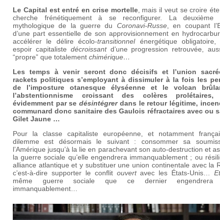
Le Capital est entré en crise mortelle
, mais il veut se croire éte
cherche frénétiquement à se reconfigurer. La deuxième
mythologique de la guerre du
Coronavi-Russe
, en coupant l’
d’une part essentielle de son approvisionnement en hydrocarbur
accélérer le délire écolo-
transitionnel
énergétique obligatoire, 
espoir capitaliste
décroissant
d’une progression retrouvée, aus
“propre” que totalement
chimérique…
Les temps à venir seront donc décisifs et l’union sacr
rackets politiques s’employant à dissimuler à la fois les per
de
l’imposture otanesque élyséenne et le volcan brûl
l’abstentionnisme croissant des colères prolétaires, 
évidemment par se
désintégrer
dans le retour légitime, incend
communard donc sanitaire des Gaulois réfractaires avec ou s
Gilet Jaune …
Pour la classe capitaliste européenne, et notamment françai
dilemme est désormais le suivant : consommer sa soumis
l’Amérique jusqu’à la lie en parachevant son auto-destruction et 
la guerre sociale qu’elle engendrera immanquablement ; ou résil
alliance atlantique et y substituer une union continentale avec la 
c’est-à-dire supporter le conflit
ouvert
avec les États-Unis…
E
même guerre sociale que ce dernier engendrera 
immanquablement…