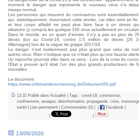
moment le danger que représente le nouveau virus n’a dépa
niveau normal.
Les personnes qui meurent du coronavirus sont essentiellement 
qui, statistiquement, mourraient cette année, car elles sont en fin
et leur corps affaibli ne peut plus faire face à un stress quo
aléatoire (y compris les quelque 150 virus actuellement en circulati
Dans le monde, en un quart d’année, il n’y a pas eu plus de 2
décès dus au Covid-19, contre 1,5 million de décès [25 
Allemagne] lors de la vague de grippe 2017/18.
Le danger n’est évidemment pas plus grand que celui de no
autres virus. Rien n’indique que ce n’était plus qu’une fausse alerte
Un reproche pourrait aller dans ce sens : Lors de la crise du coron
l’État a prouvé qu’il était l’un des plus grands producteurs de 
nouvelles.
Le document :
https://www.ichbinanderermeinung.de/Dokument93.pdf
13:32 Publié dans
Actualité
| Tags :
covid-19
,
coronavirus
,
confinement
,
arnaque
,
désinformation
,
propagande
,
crise
,
mensong
santé
|
Lien permanent
|
Commentaires (0)
|
|
Facebook
|
|
|
13/05/2020