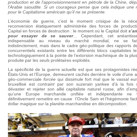
production et de l'approvisionnement en pétrole de la Chine, dé
l'Arabie saoudite. Si un courageux pense que cela indique une r
pour le Capitalisme américain qu'il ne se présente.
L’économie de guerre, c’est le moment
crisique
de la néce
reconversion étatiquement administrée des forces de product
Capital en forces de destruction : le moment où le Capital doit
s’a
pour essayer de se sauver
… Cependant, cet anéantiss
indispensable au niveau du marché mondial, ne se fai
indistinctement, mais dans le cadre géo-politique des rapports d
concurrentiels existants entre les différents blocs capitalistes l
technologiquement à la pointe de l’extorsion machinique de la plu
produite par les
seuls
prolétaires exploités.
La spécificité de la guerre actuelle est que ses protagonistes rée
États-Unis et l’Europe, demeurent cachés derrière le voile d’une a
géo-commerciale
forcée
qui dissimule fort mal que le vassal eu
bruxellisé est
contraint
par son suzerain yankee d’à la fois s
dévaster et rejeter son allié capitaliste naturel russe, afin d’e
qu’une Europe marchande unifiée et indépendante ne v
définitivement remettre en cause l’Oncle Sam et l’hégémonie fac
dollar
magique
sur la planète-marchandise en décomposition.