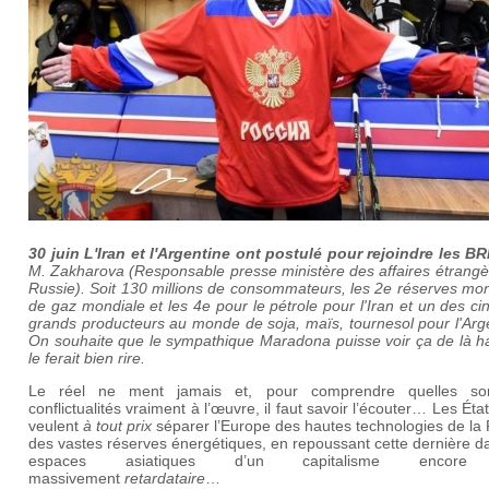
30 juin
L'
Iran
et l'
Argentine
ont postulé pour rejoindre les
BR
M. Zakharova (Responsable presse ministère des affaires étrangè
Russie
). Soit 130 millions de consommateurs, les 2e réserves mo
de gaz mondiale et les 4e pour le pétrole pour l'Iran et un des ci
grands producteurs au monde de soja, maïs, tournesol pour l'Arg
On souhaite que le sympathique Maradona puisse voir ça de là ha
le ferait bien rire.
Le réel ne ment jamais et, pour comprendre quelles so
conflictualités vraiment à l’œuvre, il faut savoir l’écouter… Les Éta
veulent
à tout prix
séparer l’Europe des hautes technologies de la
des vastes réserves énergétiques, en repoussant cette dernière d
espaces asiatiques d’un capitalisme encore
massivement
retardataire
…