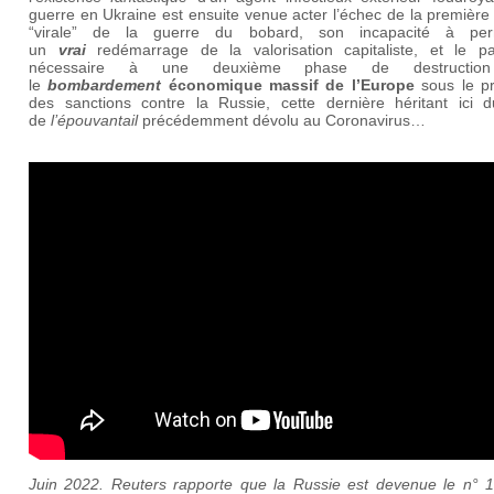
guerre en Ukraine est ensuite venue acter l’échec de la premièr
“virale” de la guerre du bobard, son incapacité à per
un
vrai
redémarrage de la valorisation capitaliste, et le p
nécessaire à une deuxième phase de destructio
le
bombardement
économique massif de l’Europe
sous le pr
des sanctions contre la Russie, cette dernière héritant ici d
de
l’épouvantail
précédemment dévolu au Coronavirus…
Juin 2022. Reuters rapporte que la Russie est devenue le n° 1