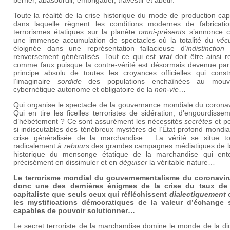
berner, abasourdir, embrigader, travestir et abêtir.
Toute la réalité de la crise historique du mode de production capi
dans laquelle règnent les conditions modernes de fabricati
terrorismes étatiques sur la planète
omni-présents
s’annonce 
une immense accumulation de spectacles où la totalité du
véc
éloignée dans une représentation fallacieuse d’
indistinction
e
renversement généralisés. Tout ce qui est
vrai
doit être ainsi 
comme faux puisque la contre-vérité est désormais devenue part
principe absolu de toutes les croyances officielles qui constr
l’imaginaire
sordide
des populations enchaînées au mouv
cybernétique autonome et obligatoire de la
non-vie
…
Qui organise le spectacle de la gouvernance mondiale du coronav
Qui en tire les ficelles terroristes de sidération, d’engourdisse
d’hébétement ? Ce sont assurément les nécessités
secrètes
et po
si indiscutables des ténébreux mystères de l’État profond mondia
crise généralisée de la marchandise… La vérité se situe to
radicalement
à rebours
des grandes campagnes médiatiques de la
historique du mensonge étatique de la marchandise qui ent
précisément en dissimuler et en
déguiser
la véritable nature…
Le terrorisme mondial du gouvernementalisme du coronavir
donc une des dernières énigmes de la crise du taux de 
capitaliste que seuls ceux qui réfléchissent
dialectiquement
c
les mystifications démocratiques de la valeur d’échange 
capables de pouvoir solutionner…
Le secret terroriste de la marchandise domine le monde de la di