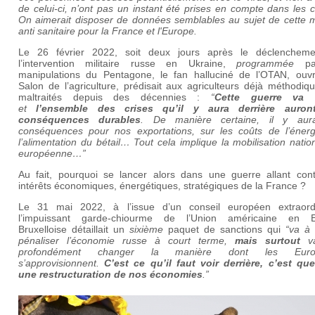
de celui-ci, n’ont pas un instant été prises en compte dans les c
On aimerait disposer de données semblables au sujet de cette 
anti sanitaire pour la France et l'Europe.
Le 26 février 2022, soit deux jours après le déclenchem
l’intervention militaire russe en Ukraine,
programmée
pa
manipulations du Pentagone, le fan halluciné de l’OTAN, ouvr
Salon de l’agriculture, prédisait aux agriculteurs déjà méthodi
maltraités depuis des décennies :
“
Cette guerre va 
et
l’ensemble des crises qu’il y aura derrière auron
conséquences durables
. De manière certaine, il y au
conséquences pour nos exportations, sur les coûts de l’énerg
l’alimentation du bétail… Tout cela implique la mobilisation natio
européenne…”
Au fait, pourquoi se lancer alors dans une guerre allant cont
intérêts économiques, énergétiques, stratégiques de la France ?
Le 31 mai 2022, à l’issue d’un conseil européen extraordi
l’impuissant garde-chiourme de l’Union américaine en 
Bruxelloise détaillait un
sixième
paquet de sanctions qui
“va à 
pénaliser l’économie russe à court terme,
mais surtout
v
profondément changer la manière dont les Euro
s’approvisionnent.
C’est ce qu’il faut voir derrière, c’est que
une restructuration de nos économies
.”