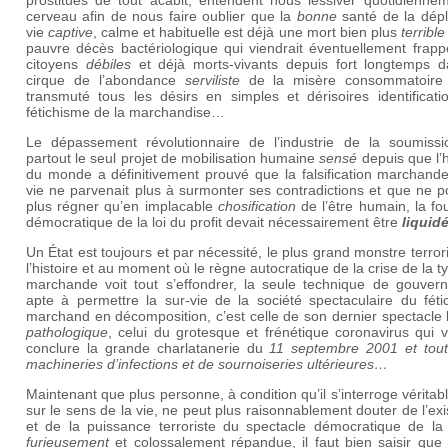
prostitués de tout acabit, entendent nous lessiver quotidiennem
cerveau afin de nous faire oublier que la
bonne
santé de la dépl
vie
captive
, calme et habituelle est déjà une mort bien plus
terrible
pauvre décès bactériologique qui viendrait éventuellement frapp
citoyens
débiles
et déjà morts-vivants depuis fort longtemps d
cirque de l’abondance
serviliste
de la misère consommatoire
transmuté tous les désirs en simples et dérisoires identificati
fétichisme de la marchandise…
Le dépassement révolutionnaire de l’industrie de la soumissi
partout le seul projet de mobilisation humaine
sensé
depuis que l’h
du monde a définitivement prouvé que la falsification marchande
vie ne parvenait plus à surmonter ses contradictions et que ne 
plus régner qu’en implacable
chosification
de l’être humain, la fo
démocratique de la loi du profit devait nécessairement être
liquid
Un État est toujours et par nécessité, le plus grand monstre terror
l’histoire et au moment où le règne autocratique de la crise de la t
marchande voit tout s’effondrer, la seule technique de gouver
apte à permettre la sur-vie de la société spectaculaire du féti
marchand en décomposition, c’est celle de son dernier spectacle 
pathologique
, celui du grotesque et frénétique coronavirus qui v
conclure la grande charlatanerie du
11 septembre 2001 et tout
machineries d’infections et de sournoiseries ultérieures…
Maintenant que plus personne, à condition qu’il s’interroge vérita
sur le sens de la vie, ne peut plus raisonnablement douter de l’ex
et de la puissance terroriste du spectacle démocratique de la 
furieusement
et colossalement répandue, il faut bien saisir que l