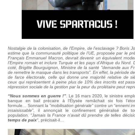
Nostalgie de la colonisation, de l'Empire, de l'esclavage ? Boris 
estime que la communauté politique de l’UE, proposée par le pré
Français Emmanuel Macron, devrait devenir un équivalent mode
l’Empire romain et inclure Turquie et les pays d’Afrique du Nord.
coté,
Brigitte Bourguignon, Ministre de la santé "demande aux F
de remettre le masque dans les transports". En effet, la période de
de farce électorale, celle qui donne une majorité relative de s
ceux qui représentent à peine plus de 10% des inscrits est pass
répression sociale de la gestion par la peur du prolétaire peut rep
“Nous sommes en guerre !”
. Le 16 mars 2020, le sinistre emp
banque en bail précaire à l’Élysée remâchait six fois l’éto
formule… Sonnant la
“mobilisation générale”
contre un
“ennemi inv
insaisissable”,
il annonçait le confinement généralisé de to
population.
“Jamais la France n’avait dû prendre de telles décis
temps de paix
“
, précisait-il…