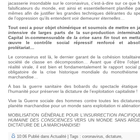
jacasserie insondable sur le coronavirus, c’est-à-dire sur ce que f
falsificateurs du monde, est ainsi et essentiellement planifiée p
mêmes afin de justifier les grandes techniques délirantes du sp
de l’oppression qu’ils entendent voir demeurer
éternelles
…
Tout ceci a pour objet chimérique et sournois de mettre en j
intensive
de larges parts de la sur-production
interminab
Capital in-commensurable de
la crise sans fin
tout en mett
œuvre le contrôle social répressif renforcé et abso
prolétariat…
Le coronavirus est là, le dernier garant de la cohésion totalitair
société de classe en décomposition… Avant que d’être l’objet
réalité virale, il est bien et fondamentalement le rapport social p
obligatoire de la crise historique mondiale du monothéisme
marchandise…
A bas la guerre sanitaire des bobards du spectacle étatique 
l’humanité pour préserver la dictature de l’exploitation capitaliste !
Vive la Guerre sociale des hommes contre toutes les dictatures
planète marchandise pour un monde sans exploitation ni aliénation
MOBILISATION GÉNÉRALE POUR L'
INSURRECTION PACIFIQU
HUMAINE DES CONSCIENCES
VERS UN MONDE SANS ARGE
DICTATURE DE LA MARCHANDISE!
10:06 Publié dans
Actualité
| Tags :
coronavirus
,
dictature
,