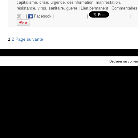
capitalisme
,
crise
,
urgence
,
désinformation
,
manifestation
,
résistance
,
virus
,
sanitaire
,
guerre
|
Lien permanent
|
Commentaires
(0)
|
|
Facebook
|
|
|
1
2
Page suivante
Déclarer un contenu 