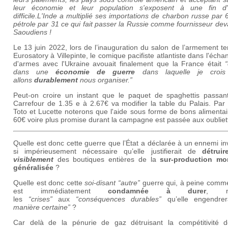
leur économie et leur population s'exposent à une fin d
difficile.L'Inde a multiplié ses importations de charbon russe par 
pétrole par 31 ce qui fait passer la Russie comme fournisseur dev
Saoudiens !
Le 13 juin 2022, lors de l’inauguration du salon de l’armement te
Eurosatory à Villepinte, le comique pacifiste atlantiste dans l'éch
d'armes avec l'Ukraine avouait finalement que la France était
dans une
économie de guerre
dans laquelle je croi
allons
durablement
nous organiser.”
Peut-on croire un instant que le paquet de spaghettis passan
Carrefour de 1.35 e à 2.67€ va modifier la table du Palais. Par
Toto et Lucette noterons que l'aide sous forme de bons alimenta
60€ voire plus promise durant la campagne est passée aux oubliet
Quelle est donc cette guerre que l’État a déclarée à un ennemi inv
si impérieusement nécessaire qu’elle justifierait de
détrui
visiblement
des boutiques entières de la
sur-production mo
généralisée
?
Quelle est donc cette
soi-disant “autre”
guerre qui, à peine comm
est immédiatement
condamnée à durer
, ma
les
“crises”
aux
“conséquences durables”
qu’elle engendr
manière certaine”
?
Car delà de la pénurie de gaz détruisant la compétitivité 