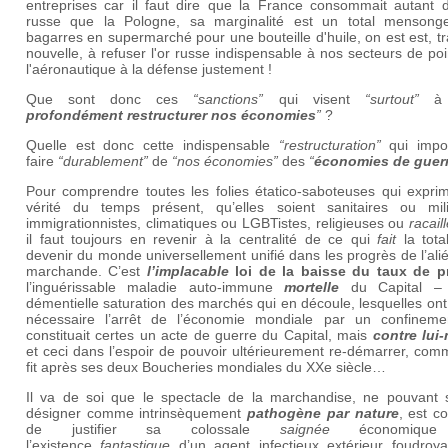
entreprises car il faut dire que la France consommait autant 
russe que la Pologne, sa marginalité est un total mensong
bagarres en supermarché pour une bouteille d'huile, on est est, t
nouvelle, à refuser l'or russe indispensable à nos secteurs de po
l'aéronautique à la défense justement !
Que sont donc ces
“sanctions”
qui visent
“surtout”
profondément restructurer nos économies
”
?
Quelle est donc cette indispensable
“restructuration”
qui imp
faire
“durablement”
de
“nos économies”
des
“
économies de guer
Pour comprendre toutes les folies étatico-saboteuses qui exprim
vérité du temps présent, qu’elles soient sanitaires ou milit
immigrationnistes, climatiques ou LGBTistes, religieuses ou
racail
il faut toujours en revenir à la centralité de ce qui
fait
la tota
devenir du monde universellement unifié dans les progrès de l’ali
marchande. C’est
l’implacable
loi de la baisse du taux de p
l’inguérissable maladie auto-immune
mortelle
du Capital – 
démentielle saturation des marchés qui en découle, lesquelles on
nécessaire l’arrêt de l’économie mondiale par un confineme
constituait certes un acte de guerre du Capital, mais
contre lui
et ceci dans l’espoir de pouvoir ultérieurement re-démarrer, comm
fit après ses deux Boucheries mondiales du XXe siècle…
Il va de soi que le spectacle de la marchandise, ne pouvant s
désigner comme intrinsèquement
pathogène par nature
, est co
de justifier sa colossale
saignée
économique
l’existence
fantastique
d’un agent infectieux extérieur foudroya