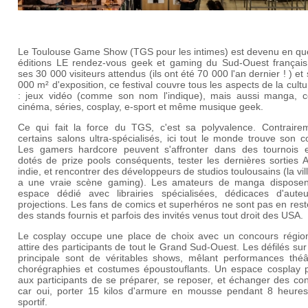
Le Toulouse Game Show (TGS pour les intimes) est devenu en qu
éditions LE rendez-vous geek et gaming du Sud-Ouest français
ses 30 000 visiteurs attendus (ils ont été 70 000 l'an dernier ! ) et
000 m² d'exposition, ce festival couvre tous les aspects de la cult
: jeux vidéo (comme son nom l'indique), mais aussi manga, c
cinéma, séries, cosplay, e-sport et même musique geek.
Ce qui fait la force du TGS, c'est sa polyvalence. Contraire
certains salons ultra-spécialisés, ici tout le monde trouve son 
Les gamers hardcore peuvent s'affronter dans des tournois e
dotés de prize pools conséquents, tester les dernières sorties 
indie, et rencontrer des développeurs de studios toulousains (la vil
a une vraie scène gaming). Les amateurs de manga disposen
espace dédié avec librairies spécialisées, dédicaces d'auteu
projections. Les fans de comics et superhéros ne sont pas en res
des stands fournis et parfois des invités venus tout droit des USA.
Le cosplay occupe une place de choix avec un concours région
attire des participants de tout le Grand Sud-Ouest. Les défilés su
principale sont de véritables shows, mêlant performances théât
chorégraphies et costumes époustouflants. Un espace cosplay 
aux participants de se préparer, se reposer, et échanger des con
car oui, porter 15 kilos d'armure en mousse pendant 8 heures,
sportif.