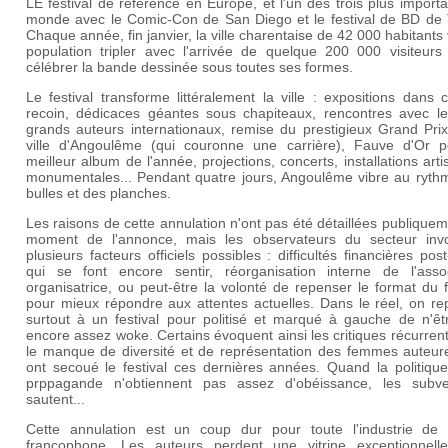
LE festival de référence en Europe, et l'un des trois plus import
monde avec le Comic-Con de San Diego et le festival de BD de 
Chaque année, fin janvier, la ville charentaise de 42 000 habitants 
population tripler avec l'arrivée de quelque 200 000 visiteurs
célébrer la bande dessinée sous toutes ses formes.
Le festival transforme littéralement la ville : expositions dans
recoin, dédicaces géantes sous chapiteaux, rencontres avec le
grands auteurs internationaux, remise du prestigieux Grand Prix
ville d'Angoulême (qui couronne une carrière), Fauve d'Or p
meilleur album de l'année, projections, concerts, installations arti
monumentales... Pendant quatre jours, Angoulême vibre au ryth
bulles et des planches.
Les raisons de cette annulation n'ont pas été détaillées publique
moment de l'annonce, mais les observateurs du secteur inv
plusieurs facteurs officiels possibles : difficultés financières pos
qui se font encore sentir, réorganisation interne de l'assoc
organisatrice, ou peut-être la volonté de repenser le format du f
pour mieux répondre aux attentes actuelles. Dans le réel, on re
surtout à un festival pour politisé et marqué à gauche de n'êt
encore assez woke. Certains évoquent ainsi les critiques récurren
le manque de diversité et de représentation des femmes auteure
ont secoué le festival ces dernières années. Quand la politique
prppagande n'obtiennent pas assez d'obéissance, les subve
sautent...
Cette annulation est un coup dur pour toute l'industrie de
francophone. Les auteurs perdent une vitrine exceptionnell