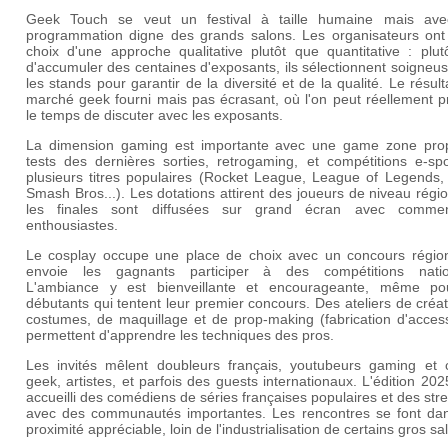
Geek Touch se veut un festival à taille humaine mais av
programmation digne des grands salons. Les organisateurs ont f
choix d'une approche qualitative plutôt que quantitative : plut
d'accumuler des centaines d'exposants, ils sélectionnent soigne
les stands pour garantir de la diversité et de la qualité. Le résult
marché geek fourni mais pas écrasant, où l'on peut réellement p
le temps de discuter avec les exposants.
La dimension gaming est importante avec une game zone pro
tests des dernières sorties, retrogaming, et compétitions e-spo
plusieurs titres populaires (Rocket League, League of Legends,
Smash Bros...). Les dotations attirent des joueurs de niveau régio
les finales sont diffusées sur grand écran avec commen
enthousiastes.
Le cosplay occupe une place de choix avec un concours région
envoie les gagnants participer à des compétitions natio
L'ambiance y est bienveillante et encourageante, même po
débutants qui tentent leur premier concours. Des ateliers de créa
costumes, de maquillage et de prop-making (fabrication d'access
permettent d'apprendre les techniques des pros.
Les invités mêlent doubleurs français, youtubeurs gaming et c
geek, artistes, et parfois des guests internationaux. L'édition 202
accueilli des comédiens de séries françaises populaires et des st
avec des communautés importantes. Les rencontres se font da
proximité appréciable, loin de l'industrialisation de certains gros sa