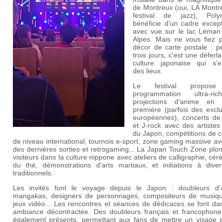
de Montreux (oui, LA Montr
festival de jazz), Pol
bénéficie d'un cadre except
avec vue sur le lac Léman 
Alpes. Mais ne vous fiez 
décor de carte postale : p
trois jours, c'est une déferl
culture japonaise qui s'
des lieux.
Le festival propos
programmation ultra-ri
projections d'anime en 
première (parfois des exclu
européennes), concerts de
et J-rock avec des artistes
du Japon, compétitions de c
de niveau international, tournois e-sport, zone gaming massive av
des dernières sorties et retrogaming... La Japan Touch Zone plo
visiteurs dans la culture nippone avec ateliers de calligraphie, cé
du thé, démonstrations d'arts martiaux, et initiations à diver
traditionnels.
Les invités font le voyage depuis le Japon : doubleurs d'
mangakas, designers de personnages, compositeurs de musiq
jeux vidéo... Les rencontres et séances de dédicaces se font da
ambiance décontractée. Des doubleurs français et francophone
également présents, permettant aux fans de mettre un visage s