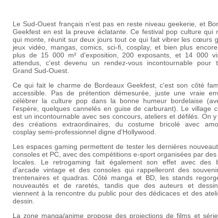
Le Sud-Ouest français n'est pas en reste niveau geekerie, et Bo
Geekfest en est la preuve éclatante. Ce festival pop culture qui
qui monte, réunit sur deux jours tout ce qui fait vibrer les cœurs 
jeux vidéo, mangas, comics, sci-fi, cosplay, et bien plus encor
plus de 15 000 m² d'exposition, 200 exposants, et 14 000 vis
attendus, c'est devenu un rendez-vous incontournable pour t
Grand Sud-Ouest.
Ce qui fait le charme de Bordeaux Geekfest, c'est son côté fami
accessible. Pas de prétention démesurée, juste une vraie en
célébrer la culture pop dans la bonne humeur bordelaise (av
l'espère, quelques cannelés en guise de carburant). Le village 
est un incontournable avec ses concours, ateliers et défilés. On y
des créations extraordinaires, du costume bricolé avec am
cosplay semi-professionnel digne d'Hollywood.
Les espaces gaming permettent de tester les dernières nouveaut
consoles et PC, avec des compétitions e-sport organisées par de
locales. Le retrogaming fait également son effet avec des 
d'arcade vintage et des consoles qui rappelleront des souveni
trentenaires et quadras. Côté manga et BD, les stands regorg
nouveautés et de raretés, tandis que des auteurs et dessin
viennent à la rencontre du public pour des dédicaces et des atel
dessin.
La zone manga/anime propose des projections de films et série