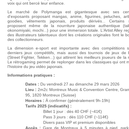
voix qui ont bercé leur enfance.
Le marché de Polymanga est gigantesque avec ses cent
d'exposants proposant mangas, anime, figurines, peluches, art
goodies, vêtements japonais, produits dérivés... Certains 
proposent même de la nourriture japonaise authentique (tak
okonomiyaki, mochi...) pour une immersion totale. L'Artist Alley r
des illustrateurs talentueux dont les créations originales font le 
des collectionneurs.
La dimension e-sport est importante avec des compétitions s
derniers jeux compétitifs, mais aussi des tournois de jeux de 
(Street Fighter, Tekken...) qui attirent les meilleurs joueurs de la 
Le rétrogaming permet de replonger dans les classiques qui ont 
l'histoire du jeu vidéo japonais.
Informations pratiques :
Dates :
Du vendredi 27 au dimanche 29 mars 2026
Lieu :
2m2c Montreux Music & Convention Centre, Gra
95, 1820 Montreux (Suisse)
Horaires :
À confirmer (généralement 9h-19h)
Tarifs 2025 (indicatifs) :
Billet 1 jour : dès 40 CHF (~41€)
Pass 3 jours : dès 110 CHF (~114€)
Divers pass VIP et premium disponibles
Accès :
Gare de Montreux à 5 minutes à pied, park