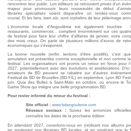
rencontrer leur public. Les éditeurs se retrouvent privés d'un év
majeur pour promouvoir leurs nouveautés de début d'anné
libraires spécialisés voient disparaître un rendez-vous comm
crucial. Et les fans, bien sûr, sont orphelins de leur pèlerinage annu
L'économie locale d'Angoulême est également touchée : h
restaurants, commerces... comptent énormément sur ces quatre
de festival pour faire leur chiffre d'affaires de janvier, voire co
des mois creux. On parle de plusieurs millions d'euros de ret
économiques qui s'évaporent.
La bonne nouvelle (enfin, tentons d'être positifs), c'est que
annulation est présentée comme exceptionnelle et non comme la 
festival. Les organisateurs ont promis un retour en force pour l'
2027, potentiellement avec des évolutions et améliorations. D'ici 
amateurs de BD peuvent se rabattre sur d'autres événement
Festival de BD de Bruxelles (BD-FIL) en septembre, Lyon BD Fest
juin, Quai des Bulles à Saint-Malo en octobre, ou encore le To
Game Show qui intègre une belle programmation BD.
Pour rester informé du retour du festival :
Site officiel :
www.bdangouleme.com
Réseaux sociaux :
Suivez les annonces officielle
connaître les dates de la prochaine édition
En attendant 2027, consolons-nous en (re)lisant nos albums pré
en soutenant nos librairies BD locales, et en espérant que le f