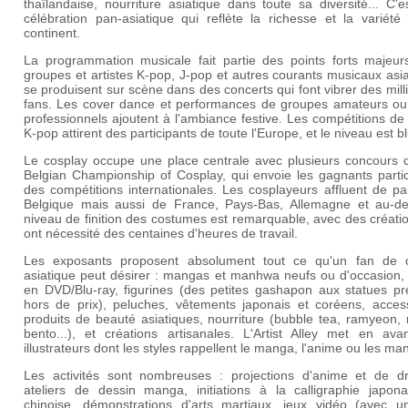
thaïlandaise, nourriture asiatique dans toute sa diversité... C'
célébration pan-asiatique qui reflète la richesse et la variété
continent.
La programmation musicale fait partie des points forts majeur
groupes et artistes K-pop, J-pop et autres courants musicaux asi
se produisent sur scène dans des concerts qui font vibrer des mill
fans. Les cover dance et performances de groupes amateurs ou
professionnels ajoutent à l'ambiance festive. Les compétitions d
K-pop attirent des participants de toute l'Europe, et le niveau est bl
Le cosplay occupe une place centrale avec plusieurs concours d
Belgian Championship of Cosplay, qui envoie les gagnants partic
des compétitions internationales. Les cosplayeurs affluent de pa
Belgique mais aussi de France, Pays-Bas, Allemagne et au-de
niveau de finition des costumes est remarquable, avec des créati
ont nécessité des centaines d'heures de travail.
Les exposants proposent absolument tout ce qu'un fan de c
asiatique peut désirer : mangas et manhwa neufs ou d'occasion,
en DVD/Blu-ray, figurines (des petites gashapon aux statues p
hors de prix), peluches, vêtements japonais et coréens, access
produits de beauté asiatiques, nourriture (bubble tea, ramyeon,
bento...), et créations artisanales. L'Artist Alley met en ava
illustrateurs dont les styles rappellent le manga, l'anime ou les m
Les activités sont nombreuses : projections d'anime et de d
ateliers de dessin manga, initiations à la calligraphie japona
chinoise, démonstrations d'arts martiaux, jeux vidéo (avec u