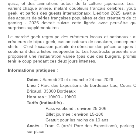
quizz, et des animations autour de la culture japonaise. Les i
varient chaque année, mêlant doubleurs français célèbres, yout
geek, et parfois des guests internationaux. L'édition 2025 avait ac
des acteurs de séries françaises populaires et des créateurs de 
gaming - 2026 devrait suivre cette lignée avec peut-être qu
surprises supplémentaires.
Le marché geek regroupe des créateurs locaux et nationaux : art
créateurs de bijoux geek, customisateurs de sneakers, concepteur
shirts... C'est l'occasion parfaite de dénicher des pièces uniques 
soutenant des artistes indépendants. Les foodtrucks présents su
proposent une restauration variée (pas que des burgers, promis
tenir le coup pendant ces deux jours intenses.
Informations pratiques :
Dates :
Samedi 23 et dimanche 24 mai 2026
Lieu :
Parc des Expositions de Bordeaux Lac, Cours C
Bricaud, 33300 Bordeaux
Horaires :
10h00 - 19h00
Tarifs (indicatifs) :
Pass weekend : environ 25-30€
Billet journée : environ 15-18€
Gratuit pour les moins de 10 ans
Accès :
Tram C (arrêt Parc des Expositions), parking g
sur place