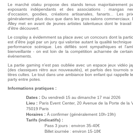
Le marché otaku propose des stands tenus majoritairement p
exposants indépendants et des associations : mangas ne
d'occasion, goodies, créations artisanales, fanarts... Les pri
généralement plus doux que dans les gros salons commerciaux. L'
Alley met en avant de jeunes artistes talentueux dont le travail
d'être découvert.
Le cosplay a évidemment sa place avec un concours dont la partic
est d'être jugé par un jury qui valorise autant la qualité technique
performance scénique. Les défilés sont sympathiques et l'am
bienveillante - on est loin de la compétition acharnée de certai
événements.
La partie gaming n'est pas oubliée avec un espace jeux vidéo ja
(des classiques rétro aux nouveautés), et parfois des tournois 
titres cultes. Le tout dans une ambiance bon enfant qui rappelle 
party entre potes.
Informations pratiques :
Dates :
Du vendredi 15 au dimanche 17 mai 2026
Lieu :
Paris Event Center, 20 Avenue de la Porte de la Vi
75019 Paris
Horaires :
À confirmer (généralement 10h-19h)
Tarifs (indicatifs) :
Pass 3 jours : environ 35-40€
Billet journée : environ 15-18€