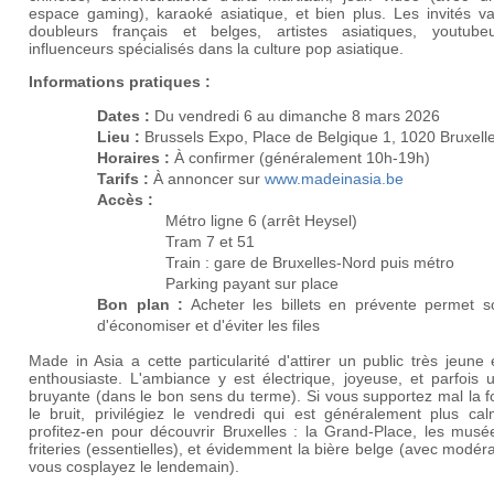
espace gaming), karaoké asiatique, et bien plus. Les invités va
doubleurs français et belges, artistes asiatiques, youtube
influenceurs spécialisés dans la culture pop asiatique.
Informations pratiques :
Dates :
Du vendredi 6 au dimanche 8 mars 2026
Lieu :
Brussels Expo, Place de Belgique 1, 1020 Bruxell
Horaires :
À confirmer (généralement 10h-19h)
Tarifs :
À annoncer sur
www.madeinasia.be
Accès :
Métro ligne 6 (arrêt Heysel)
Tram 7 et 51
Train : gare de Bruxelles-Nord puis métro
Parking payant sur place
Bon plan :
Acheter les billets en prévente permet s
d'économiser et d'éviter les files
Made in Asia a cette particularité d'attirer un public très jeune 
enthousiaste. L'ambiance y est électrique, joyeuse, et parfois 
bruyante (dans le bon sens du terme). Si vous supportez mal la f
le bruit, privilégiez le vendredi qui est généralement plus cal
profitez-en pour découvrir Bruxelles : la Grand-Place, les musé
friteries (essentielles), et évidemment la bière belge (avec modéra
vous cosplayez le lendemain).