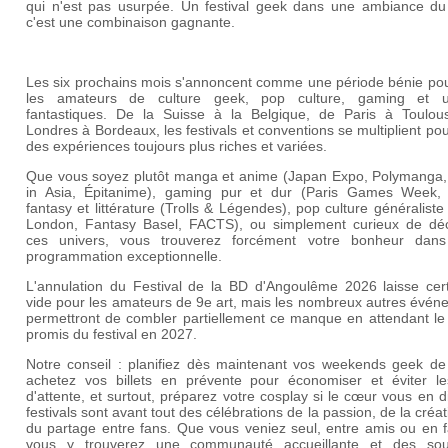
qui n'est pas usurpée. Un festival geek dans une ambiance du
c'est une combinaison gagnante.
Les six prochains mois s'annoncent comme une période bénie pou
les amateurs de culture geek, pop culture, gaming et u
fantastiques. De la Suisse à la Belgique, de Paris à Toulou
Londres à Bordeaux, les festivals et conventions se multiplient pour
des expériences toujours plus riches et variées.
Que vous soyez plutôt manga et anime (Japan Expo, Polymanga
in Asia, Épitanime), gaming pur et dur (Paris Games Week,
fantasy et littérature (Trolls & Légendes), pop culture généralis
London, Fantasy Basel, FACTS), ou simplement curieux de déc
ces univers, vous trouverez forcément votre bonheur dans
programmation exceptionnelle.
L'annulation du Festival de la BD d'Angoulême 2026 laisse cer
vide pour les amateurs de 9e art, mais les nombreux autres évén
permettront de combler partiellement ce manque en attendant le 
promis du festival en 2027.
Notre conseil : planifiez dès maintenant vos weekends geek de
achetez vos billets en prévente pour économiser et éviter les
d'attente, et surtout, préparez votre cosplay si le cœur vous en d
festivals sont avant tout des célébrations de la passion, de la créati
du partage entre fans. Que vous veniez seul, entre amis ou en f
vous y trouverez une communauté accueillante et des sou