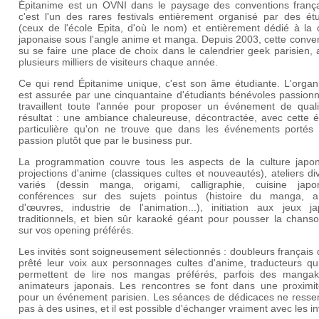
Épitanime est un OVNI dans le paysage des conventions frança
c'est l'un des rares festivals entièrement organisé par des étu
(ceux de l'école Epita, d'où le nom) et entièrement dédié à la 
japonaise sous l'angle anime et manga. Depuis 2003, cette conve
su se faire une place de choix dans le calendrier geek parisien, a
plusieurs milliers de visiteurs chaque année.
Ce qui rend Épitanime unique, c'est son âme étudiante. L'organi
est assurée par une cinquantaine d'étudiants bénévoles passionn
travaillent toute l'année pour proposer un événement de quali
résultat : une ambiance chaleureuse, décontractée, avec cette é
particulière qu'on ne trouve que dans les événements portés 
passion plutôt que par le business pur.
La programmation couvre tous les aspects de la culture japon
projections d'anime (classiques cultes et nouveautés), ateliers di
variés (dessin manga, origami, calligraphie, cuisine japon
conférences sur des sujets pointus (histoire du manga, a
d'œuvres, industrie de l'animation...), initiation aux jeux ja
traditionnels, et bien sûr karaoké géant pour pousser la chanso
sur vos opening préférés.
Les invités sont soigneusement sélectionnés : doubleurs français 
prêté leur voix aux personnages cultes d'anime, traducteurs qu
permettent de lire nos mangas préférés, parfois des manga
animateurs japonais. Les rencontres se font dans une proximit
pour un événement parisien. Les séances de dédicaces ne resse
pas à des usines, et il est possible d'échanger vraiment avec les in