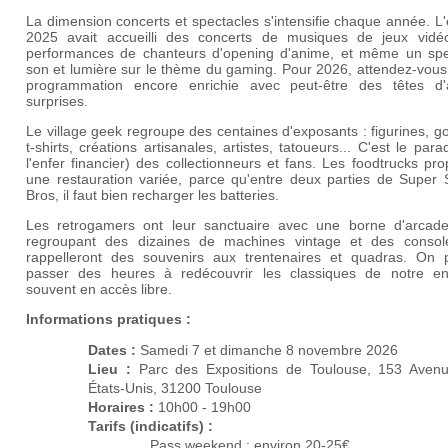
La dimension concerts et spectacles s'intensifie chaque année. L'
2025 avait accueilli des concerts de musiques de jeux vidé
performances de chanteurs d'opening d'anime, et même un spe
son et lumière sur le thème du gaming. Pour 2026, attendez-vous
programmation encore enrichie avec peut-être des têtes d'a
surprises.
Le village geek regroupe des centaines d'exposants : figurines, g
t-shirts, créations artisanales, artistes, tatoueurs... C'est le para
l'enfer financier) des collectionneurs et fans. Les foodtrucks pr
une restauration variée, parce qu'entre deux parties de Super
Bros, il faut bien recharger les batteries.
Les retrogamers ont leur sanctuaire avec une borne d'arcad
regroupant des dizaines de machines vintage et des consol
rappelleront des souvenirs aux trentenaires et quadras. On 
passer des heures à redécouvrir les classiques de notre en
souvent en accès libre.
Informations pratiques :
Dates :
Samedi 7 et dimanche 8 novembre 2026
Lieu :
Parc des Expositions de Toulouse, 153 Aven
États-Unis, 31200 Toulouse
Horaires :
10h00 - 19h00
Tarifs (indicatifs) :
Pass weekend : environ 20-25€