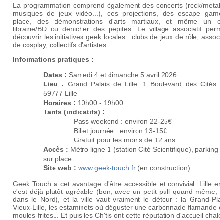
La programmation comprend également des concerts (rock/metal
musiques de jeux vidéo...), des projections, des escape gam
place, des démonstrations d'arts martiaux, et même un 
librairie/BD où dénicher des pépites. Le village associatif per
découvrir les initiatives geek locales : clubs de jeux de rôle, assoc
de cosplay, collectifs d'artistes...
Informations pratiques :
Dates :
Samedi 4 et dimanche 5 avril 2026
Lieu :
Grand Palais de Lille, 1 Boulevard des Cités 
59777 Lille
Horaires :
10h00 - 19h00
Tarifs (indicatifs) :
Pass weekend : environ 22-25€
Billet journée : environ 13-15€
Gratuit pour les moins de 12 ans
Accès :
Métro ligne 1 (station Cité Scientifique), parking 
sur place
Site web :
www.geek-touch.fr
(en construction)
Geek Touch a cet avantage d'être accessible et convivial. Lille en
c'est déjà plutôt agréable (bon, avec un petit pull quand même,
dans le Nord), et la ville vaut vraiment le détour : la Grand-Pl
Vieux-Lille, les estaminets où déguster une carbonnade flamande
moules-frites... Et puis les Ch'tis ont cette réputation d'accueil cha