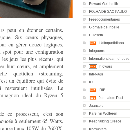
Edward Goldsmith
FOLHA DE SAO PAULO
Freedocumentaries
Giornale del ribelle
s peut en étonner certains.
I. Hosein
égique. Six cœurs physiques,
our en gérer douze logiques,
Ilfattoquotidiano
t spot pour une configuration
Infoguerre
 les jeux les plus récents, qui
Informationclearinghouse
ter huit cœurs, et amplement
Infowars
che quotidien (streaming,
Inter-agir
'est un équilibre qui évite de
IOL
resteraient inutilisées. Le
IRIB
compagnon idéal du Ryzen 5
Jerusalem Post
Juancole
 de ce processeur, c'est son
Karel vn Wolferen
oncée à seulement 65 Watts.
Keep talking Greece
ar rapport aux 105W du 7600X.
Knowckers