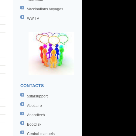
Vaccinations Voyages
WWiTV
CONTACTS
5starsupport
Abcdaire
Anandtech
Bootdisk
Central-manuels