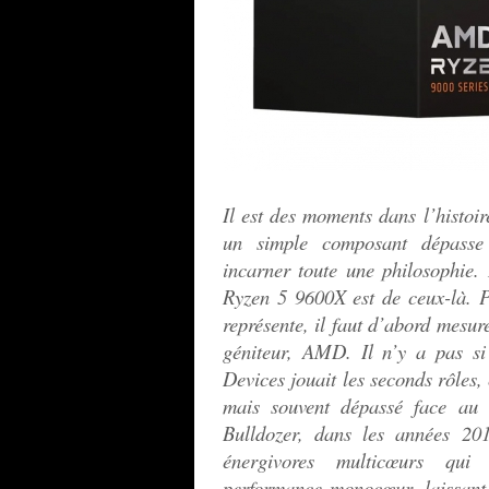
Il est des moments dans l’histoi
un simple composant dépasse
incarner toute une philosophie
Ryzen 5 9600X est de ceux-là. P
représente, il faut d’abord mesu
géniteur, AMD. Il n’y a pas s
Devices jouait les seconds rôles,
mais souvent dépassé face au g
Bulldozer, dans les années 201
énergivores multicœurs qui
performance monocœur, laissant l