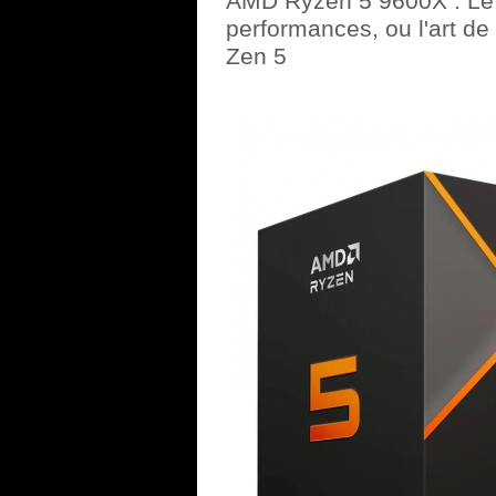
AMD Ryzen 5 9600X : Le
performances, ou l'art de
Zen 5