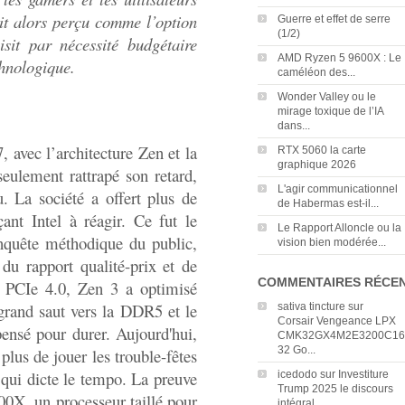
t alors perçu comme l’option
Guerre et effet de serre
(1/2)
sit par nécessité budgétaire
AMD Ryzen 5 9600X : Le
chnologique.
caméléon des...
Wonder Valley ou le
mirage toxique de l’IA
dans...
, avec l’architecture Zen et la
RTX 5060 la carte
graphique 2026
ulement rattrapé son retard,
L'agir communicationnel
u. La société a offert plus de
de Habermas est-il...
ant Intel à réagir. Ce fut le
Le Rapport Alloncle ou la
nquête méthodique du public,
vision bien modérée...
 du rapport qualité-prix et de
COMMENTAIRES RÉCE
e PCIe 4.0, Zen 3 a optimisé
e grand saut vers la DDR5 et le
sativa tincture
sur
Corsair Vengeance LPX
nsé pour durer. Aujourd'hui,
CMK32GX4M2E3200C16
32 Go...
lus de jouer les trouble-fêtes
i qui dicte le tempo. La preuve
icedodo
sur
Investiture
Trump 2025 le discours
00X, un processeur taillé pour
intégral...