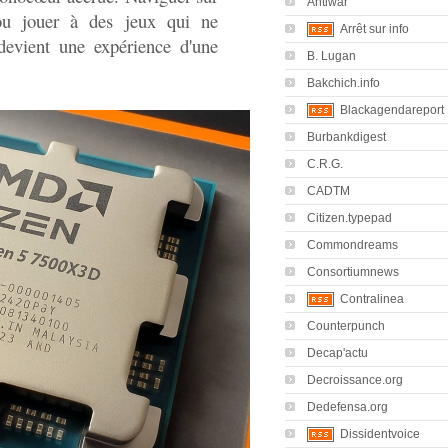
Antiwar
 ou jouer à des jeux qui ne
Arrêt sur info
devient une expérience d'une
B. Lugan
Bakchich.info
Blackagendareport
Burbankdigest
C.R.G.
CADTM
Citizen.typepad
Commondreams
Consortiumnews
Contralinea
Counterpunch
Decap'actu
Decroissance.org
Dedefensa.org
Dissidentvoice