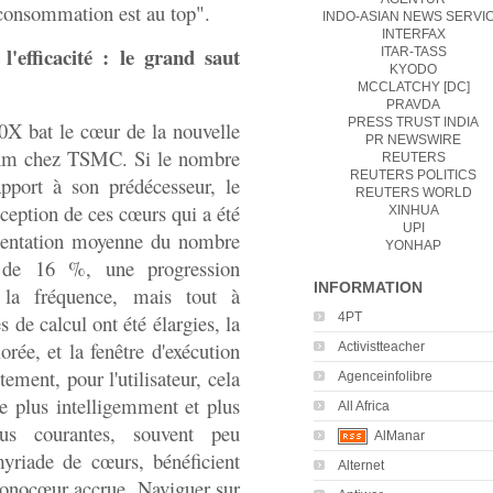
a consommation est au top".
INDO-ASIAN NEWS SERVI
INTERFAX
'efficacité : le grand saut
ITAR-TASS
KYODO
MCCLATCHY [DC]
PRAVDA
PRESS TRUST INDIA
0X bat le cœur de la nouvelle
PR NEWSWIRE
4 nm chez TSMC. Si le nombre
REUTERS
REUTERS POLITICS
pport à son prédécesseur, le
REUTERS WORLD
ception de ces cœurs qui a été
XINHUA
UPI
entation moyenne du nombre
YONHAP
) de 16 %, une progression
INFORMATION
 la fréquence, mais tout à
4PT
s de calcul ont été élargies, la
rée, et la fenêtre d'exécution
Activistteacher
ement, pour l'utilisateur, cela
Agenceinfolibre
le plus intelligemment et plus
All Africa
lus courantes, souvent peu
AlManar
yriade de cœurs, bénéficient
Alternet
monocœur accrue. Naviguer sur