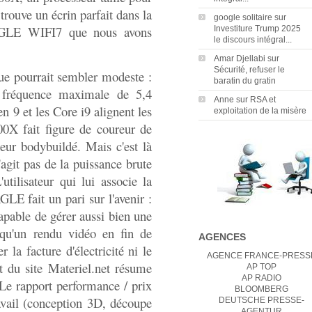
i trouve un écrin parfait dans la
google solitaire
sur
AGLE WIFI7 que nous avons
Investiture Trump 2025
le discours intégral...
Amar Djellabi
sur
Sécurité, refuser le
ue pourrait sembler modeste :
baratin du gratin
 fréquence maximale de 5,4
Anne
sur
RSA et
9 et les Core i9 alignent les
exploitation de la misère
0X fait figure de coureur de
teur bodybuildé. Mais c'est là
'agit pas de la puissance brute
utilisateur qui lui associe la
LE fait un pari sur l'avenir :
apable de gérer aussi bien une
qu'un rendu vidéo en fin de
AGENCES
r la facture d'électricité ni le
AGENCE FRANCE-PRESS
t du site Materiel.net résume
AP TOP
AP RADIO
"Le rapport performance / prix
BLOOMBERG
ravail (conception 3D, découpe
DEUTSCHE PRESSE-
AGENTUR