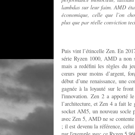
lambdas sur leur faim. AMD étai
économique, celle que l’on choi
plus que par réelle conviction te
Puis vint l’étincelle Zen. En 2017
série Ryzen 1000, AMD a non se
mais a redéfini les règles du je
cœurs pour moins d’argent, forç
début d’une renaissance, une co
gagnée à la loyauté sur le front
l'innovation. Zen 2 a apporté l
l’architecture, et Zen 4 a fait l
socket AM5, un nouveau socle pe
avec Zen 5, AMD ne se contente p
; il est devenu la référence, celu
par l'exemple avec ce Ryzen 5 96