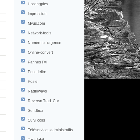
Hostingpics
Impression
Myus.com
Network-tools
Numéros d'urgence
Online-convert
Pannes FAI
Pese-lettre
Poste
Radioways
Reverso Trad. Cor.
Sendbox
Suivi colis
Téléservices administratifs
Test débit