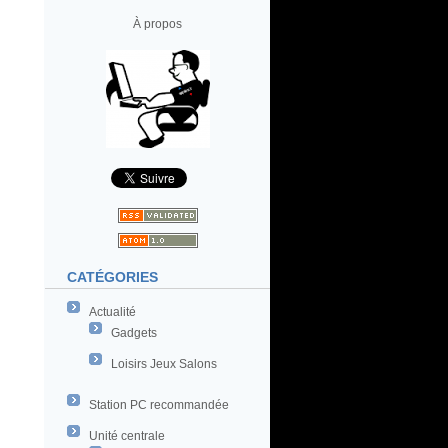
À propos
CATÉGORIES
Actualité
Gadgets
Loisirs Jeux Salons
Station PC recommandée
Unité centrale