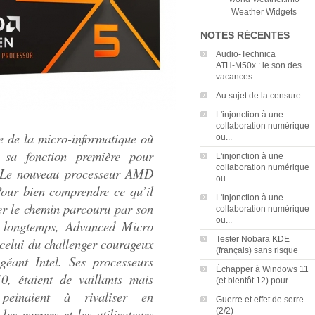
Weather Widgets
NOTES RÉCENTES
Audio‑Technica
ATH‑M50x : le son des
vacances...
Au sujet de la censure
L'injonction à une
collaboration numérique
re de la micro-informatique où
ou...
 sa fonction première pour
L'injonction à une
collaboration numérique
. Le nouveau processeur AMD
ou...
our bien comprendre ce qu’il
L'injonction à une
rer le chemin parcouru par son
collaboration numérique
ou...
i longtemps, Advanced Micro
Tester Nobara KDE
 celui du challenger courageux
(français) sans risque
éant Intel. Ses processeurs
Échapper à Windows 11
0, étaient de vaillants mais
(et bientôt 12) pour...
 peinaient à rivaliser en
Guerre et effet de serre
es gamers et les utilisateurs
(2/2)