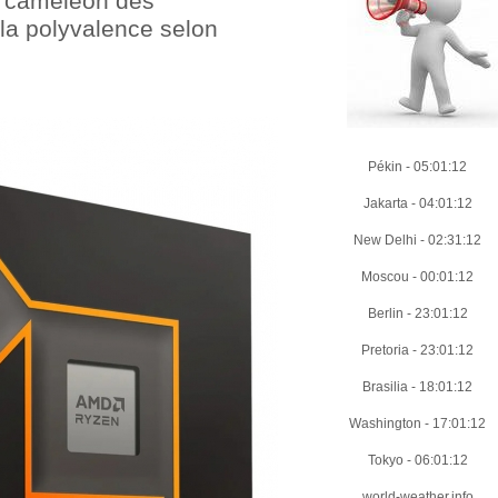
 caméléon des
 la polyvalence selon
Pékin
-
05:01:14
Jakarta
-
04:01:14
New Delhi
-
02:31:14
Moscou
-
00:01:14
Berlin
-
23:01:14
Pretoria
-
23:01:14
Brasilia
-
18:01:14
Washington
-
17:01:14
Tokyo
-
06:01:14
world-weather.info