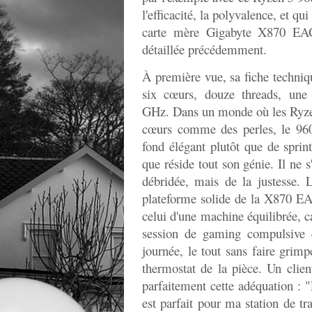
l'efficacité, la polyvalence, et qu
carte mère Gigabyte X870 E
détaillée précédemment.
À première vue, sa fiche techniq
six cœurs, douze threads, une
GHz. Dans un monde où les Ryzen 
cœurs comme des perles, le 960
fond élégant plutôt que de sprin
que réside tout son génie. Il ne s
débridée, mais de la justesse. L'
plateforme solide de la X870 EAG
celui d'une machine équilibrée, c
session de gaming compulsive 
journée, le tout sans faire grimpe
thermostat de la pièce. Un clien
parfaitement cette adéquation : 
est parfait pour ma station de t