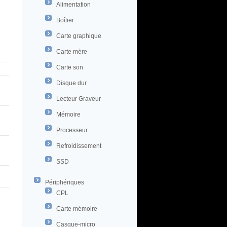
Alimentation
Boîtier
Carte graphique
Carte mère
Carte son
Disque dur
Lecteur Graveur
Mémoire
Processeur
Refroidissement
SSD
Périphériques
CPL
Carte mémoire
Casque-micro