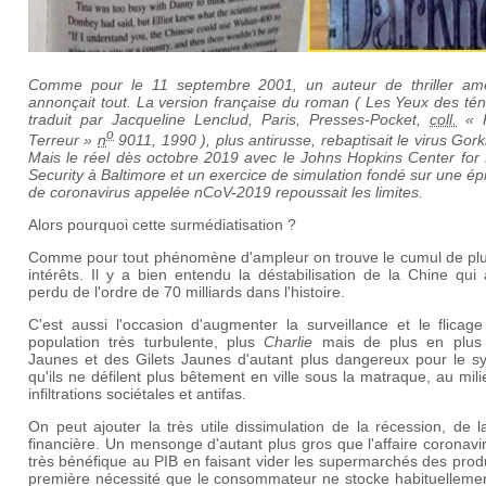
Comme pour le 11 septembre 2001, un auteur de thriller amé
annonçait tout. La version française du roman ( Les Yeux des té
traduit par Jacqueline Lenclud, Paris, Presses-Pocket,
coll.
« P
o
Terreur »
n
9011, 1990 ), plus antirusse, rebaptisait le virus Gork
Mais le réel dès octobre 2019 avec le Johns Hopkins Center for 
Security à Baltimore et un exercice de simulation fondé sur une é
de coronavirus appelée nCoV-2019 repoussait les limites.
Alors pourquoi cette surmédiatisation ?
Comme pour tout phénomène d'ampleur on trouve le cumul de plu
intérêts. Il y a bien entendu la déstabilisation de la Chine qui
perdu de l'ordre de 70 milliards dans l'histoire.
C'est aussi l'occasion d'augmenter la surveillance et le flicag
population très turbulente, plus
Charlie
mais de plus en plus 
Jaunes et des Gilets Jaunes d'autant plus dangereux pour le s
qu'ils ne défilent plus bêtement en ville sous la matraque, au mil
infiltrations sociétales et antifas.
On peut ajouter la très utile dissimulation de la récession, de l
financière. Un mensonge d'autant plus gros que l'affaire coronavi
très bénéfique au PIB en faisant vider les supermarchés des prod
première nécessité que le consommateur ne stocke habituellemen