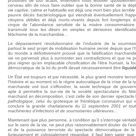
prostitués de tout acabit, entendent nous lessiver quotidiennem
cerveau afin de nous faire oublier que la
bonne
santé de la dépl
vie
captive
, calme et habituelle est déjà une mort bien plus
terrible
pauvre décès bactériologique qui viendrait éventuellement frapp
citoyens
débiles
et déjà morts-vivants depuis fort longtemps d
cirque de l’abondance
serviliste
de la misère consommatoire
transmuté tous les désirs en simples et dérisoires identificati
fétichisme de la marchandise…
Le dépassement révolutionnaire de l’industrie de la soumissi
partout le seul projet de mobilisation humaine
sensé
depuis que l’h
du monde a définitivement prouvé que la falsification marchande
vie ne parvenait plus à surmonter ses contradictions et que ne 
plus régner qu’en implacable
chosification
de l’être humain, la fo
démocratique de la loi du profit devait nécessairement être
liquid
Un État est toujours et par nécessité, le plus grand monstre terror
l’histoire et au moment où le règne autocratique de la crise de la t
marchande voit tout s’effondrer, la seule technique de gouver
apte à permettre la sur-vie de la société spectaculaire du féti
marchand en décomposition, c’est celle de son dernier spectacle 
pathologique
, celui du grotesque et frénétique coronavirus qui v
conclure la grande charlatanerie du
11 septembre 2001 et tout
machineries d’infections et de sournoiseries ultérieures…
Maintenant que plus personne, à condition qu’il s’interroge vérita
sur le sens de la vie, ne peut plus raisonnablement douter de l’ex
et de la puissance terroriste du spectacle démocratique de la 
furieusement
et colossalement répandue, il faut bien saisir que l