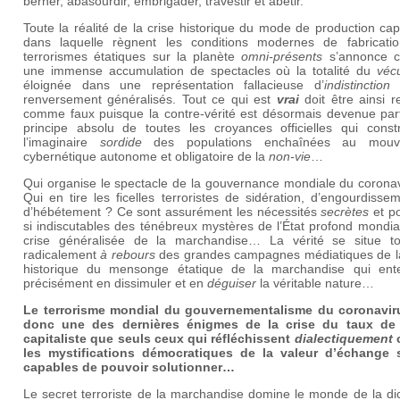
berner, abasourdir, embrigader, travestir et abêtir.
Toute la réalité de la crise historique du mode de production capi
dans laquelle règnent les conditions modernes de fabricati
terrorismes étatiques sur la planète
omni-présents
s’annonce 
une immense accumulation de spectacles où la totalité du
véc
éloignée dans une représentation fallacieuse d’
indistinction
e
renversement généralisés. Tout ce qui est
vrai
doit être ainsi 
comme faux puisque la contre-vérité est désormais devenue part
principe absolu de toutes les croyances officielles qui constr
l’imaginaire
sordide
des populations enchaînées au mouv
cybernétique autonome et obligatoire de la
non-vie
…
Qui organise le spectacle de la gouvernance mondiale du coronav
Qui en tire les ficelles terroristes de sidération, d’engourdisse
d’hébétement ? Ce sont assurément les nécessités
secrètes
et po
si indiscutables des ténébreux mystères de l’État profond mondia
crise généralisée de la marchandise… La vérité se situe to
radicalement
à rebours
des grandes campagnes médiatiques de la
historique du mensonge étatique de la marchandise qui ent
précisément en dissimuler et en
déguiser
la véritable nature…
Le terrorisme mondial du gouvernementalisme du coronavir
donc une des dernières énigmes de la crise du taux de 
capitaliste que seuls ceux qui réfléchissent
dialectiquement
c
les mystifications démocratiques de la valeur d’échange 
capables de pouvoir solutionner…
Le secret terroriste de la marchandise domine le monde de la di