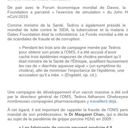
De pair avec le Forum économique mondial de Davos, la
Foundation a parrainé « l’exercice de simulation » du John H
nCoV-2019.
Comme ministre de la Santé, Tedros a également présidé le
mondial de lutte contre le SIDA, la tuberculose et la malaria d
Gates Foundation était la cofondatrice. Le Fonds mondial a été 
de scandales de fraude et de corruption.
« Pendant les trois ans de campagne menée par Tedros
pour obtenir son poste à l’OMS, il a été accusé d’avoir
caché trois épidémies majeures de choléra pendant qu’il
était ministre de la Santé de l’Éthiopie, qualifiant faussement
les cas de « diarrhée aqueuse aiguë » (un symptôme du
choléra), afin de minimiser l’importance de l’épidémie, une
accusation qu’il a niée. » (Engdahl, op. cit.).
Une campagne de développement d’un vaccin massive a été or
par le directeur général de l’OMS, Tedros Adhanom Ghebreyes
nombreuses compagnies pharmaceutiques
y travaillent déjà.
À cet égard, il est important de rappeler la fraude de l’OMS pen
mandat de son prédécesseur, le
Dr Margaret Chan
,
qui a déclar
au sujet de la pandémie de grippe porcine H1N1 en 2009 :
«
Les fabricants de vaccin peuvent produire 4,9