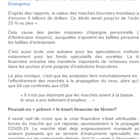
Emergency
D’après des rapports, la valeur des marchés boursiers mondiaux 
d’environ 6 billions de dollars. Ce déclin serait jusqu’ici de l’ord
15 % ou plus ».
Cela cause des pertes massives d’épargne personnelle (c
d’Américains moyens), auxquelles s’ajoutent les faillites personne
les faillites d’entreprises.
C’est aussi toute une aubaine pour les spéculateurs institutio
notamment pour les fonds spéculatifs des sociétés. La d
financière entraîne des transferts importants de richesses moné
dans les poches d’une poignée d’institutions financières.
Le plus ironique, c’est que les analystes lient nonchalamment e
l’effondrement des marchés à la propagation du virus, alors qu’i
que 64 cas confirmés aux USA.
« Il n’est pas étonnant que les marchés soient à la baisse…
le virus a pris tellement d’ampleur… »
Pouvait-on « prévoir » le krach financier de février?
Il serait naïf de croire que la crise financière n’était attribuable
forces du marché qui ont répondu spontanément à la propagat
COVID-19. Le marché était déjà soigneusement manipulé p
acteurs puissants qui se servent d’instruments spéculatifs da
marchés sur les instruments dérivés, dont la « vente à découvert »