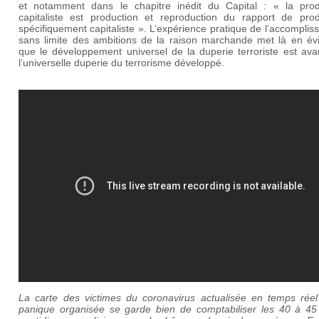
et notamment dans le chapitre inédit du Capital : « la prod
capitaliste est production et reproduction du rapport de prod
spécifiquement capitaliste ». L’expérience pratique de l’accompli
sans limite des ambitions de la raison marchande met là en év
que le développement universel de la duperie terroriste est ava
l’universelle duperie du terrorisme développé.
La carte des victimes du coronavirus actualisée en temps réel
panique organisée se garde bien de comptabiliser les 40 à 45