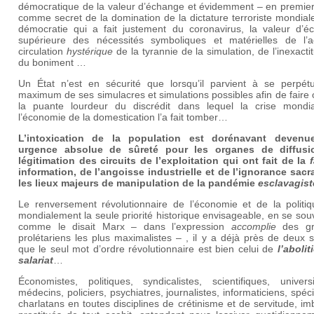
démocratique de la valeur d’échange et évidemment – en premier 
comme secret de la domination de la dictature terroriste mondial
démocratie qui a fait justement du coronavirus, la valeur d’é
supérieure des nécessités symboliques et matérielles de l’ac
circulation
hystérique
de la tyrannie de la simulation, de l’inexacti
du boniment …
Un État n’est en sécurité que lorsqu’il parvient à se perpét
maximum de ses simulacres et simulations possibles afin de faire 
la puante lourdeur du discrédit dans lequel la crise mondi
l’économie de la domestication l’a fait tomber…
L’intoxication de la population est dorénavant deven
urgence absolue de sûreté pour les organes de diffus
légitimation des circuits de l’exploitation qui ont fait de la
information, de l’angoisse industrielle et de l’ignorance sacra
les lieux majeurs de manipulation de la pandémie
esclavagist
Le renversement révolutionnaire de l’économie et de la politiq
mondialement la seule priorité historique envisageable, en se so
comme le disait Marx – dans l’expression
accomplie
des gr
prolétariens les plus maximalistes – , il y a déjà près de deux s
que le seul mot d’ordre révolutionnaire est bien celui de
l’aboli
salariat
…
Économistes, politiques, syndicalistes, scientifiques, universi
médecins, policiers, psychiatres, journalistes, informaticiens, spéci
charlatans en toutes disciplines de crétinisme et de servitude, im