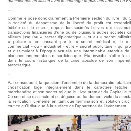
quotidiennes en liaison avec le chômage depuis des années en Fr
….
Comme le pose donc clairement la Première section du livre I du C
la société du despotisme de la liberté du profit est essentiel
édifiée sur le secret, depuis les sociétés fictives qui dissimul
transactions financières d’une ou de plusieurs autres sociétés 
ailleurs jusqu’au « secret diplomatique » et au « secret militai
« policier » en passant par le « secret médical », le « 
commercial » ou « industriel » et le « secret publicitaire » qui pr
et dissimulent à l’époque actuelle une interminable étendue de 
blanches innommables et sordides que l’État invisible s’offre à l
dans le cours historique de la crise absolue de son impénétra
autocratique.
…
Par conséquent, la question d’ensemble de la démocratie totalitair
chosification loge intégralement dans le caractère fétiche
marchandise et son secret tel que le Livre premier du Capital le r
Ce secret se dissimule et se déguise au fondement voilé du spect
la réification lui-même en tant que terminaison et solution cruc
tout ce qu’il divulgue à la surface de l’apparence de l’évènement.