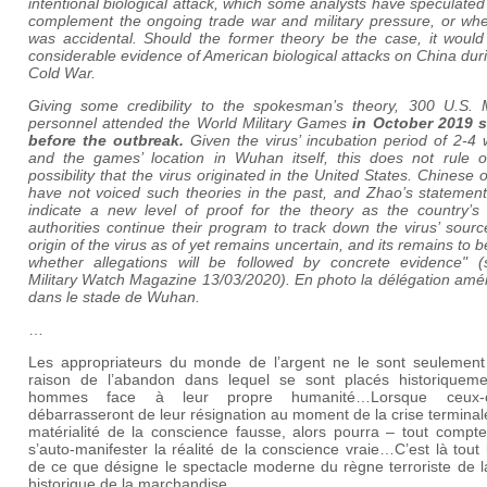
intentional biological attack, which some analysts have speculate
complement the ongoing trade war and military pressure, or whet
was accidental. Should the former theory be the case, it would 
considerable evidence of American biological attacks on China dur
Cold War.
Giving some credibility to the spokesman’s theory, 300 U.S. Mi
personnel attended the World Military Games
in October 2019 s
before the outbreak.
Given the virus’ incubation period of 2-4
and the games’ location in Wuhan itself, this does not rule o
possibility that the virus originated in the United States. Chinese of
have not voiced such theories in the past, and Zhao’s statement
indicate a new level of proof for the theory as the country’s 
authorities continue their program to track down the virus’ sour
origin of the virus as of yet remains uncertain, and its remains to 
whether allegations will be followed by concrete evidence" (
Military Watch Magazine 13/03/2020). En photo la délégation amé
dans le stade de Wuhan.
…
Les appropriateurs du monde de l’argent ne le sont seulement
raison de l’abandon dans lequel se sont placés historiqueme
hommes face à leur propre humanité…Lorsque ceux-
débarrasseront de leur résignation au moment de la crise terminal
matérialité de la conscience fausse, alors pourra – tout compte
s’auto-manifester la réalité de la conscience vraie…C’est là tout 
de ce que désigne le spectacle moderne du règne terroriste de l
historique de la marchandise…