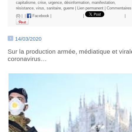
capitalisme
,
crise
,
urgence
,
désinformation
,
manifestation
,
résistance
,
virus
,
sanitaire
,
guerre
|
Lien permanent
|
Commentaires
(0)
|
|
Facebook
|
|
|
14/03/2020
Sur la production armée, médiatique et viral
coronavirus…