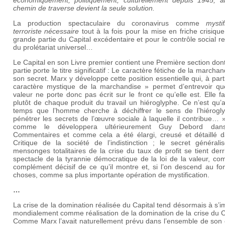
chemin de traverse devient la seule solution.
La production spectaculaire du coronavirus comme
mystif
terroriste nécessaire
tout à la fois pour la mise en friche crisiqu
grande partie du Capital excédentaire et pour le contrôle social r
du prolétariat universel…
Le Capital en son Livre premier contient une Première section dont
partie porte le titre significatif : Le caractère fétiche de la marchan
son secret. Marx y développe cette position essentielle qui, à part
caractère mystique de la marchandise » permet d’entrevoir qu
valeur ne porte donc pas écrit sur le front ce qu’elle est. Elle fa
plutôt de chaque produit du travail un hiéroglyphe. Ce n’est qu’
temps que l’homme cherche à déchiffrer le sens de l’hiérogl
pénétrer les secrets de l’œuvre sociale à laquelle il contribue… »
comme le développera ultérieurement Guy Debord dan
Commentaires et comme cela a été élargi, creusé et détaillé d
Critique de la société de l’indistinction ; le secret générali
mensonges totalitaires de la crise du taux de profit se tient derr
spectacle de la tyrannie démocratique de la loi de la valeur, c
complément décisif de ce qu’il montre et, si l’on descend au fo
choses, comme sa plus importante opération de mystification.
…
La crise de la domination réalisée du Capital tend désormais à s’
mondialement comme réalisation de la domination de la crise du C
Comme Marx l’avait naturellement prévu dans l’ensemble de son