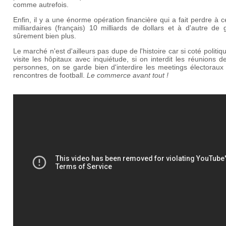
comme autrefois.
Enfin, il y a une énorme opération financière qui a fait perdre à c
milliardaires (français) 10 milliards de dollars et à d'autre de
sûrement bien plus.
Le marché n'est d'ailleurs pas dupe de l'histoire car si coté politiq
visite les hôpitaux avec inquiétude, si on interdit les réunions 
personnes, on se garde bien d'interdire les meetings électoraux
rencontres de football.
Le commerce avant tout !