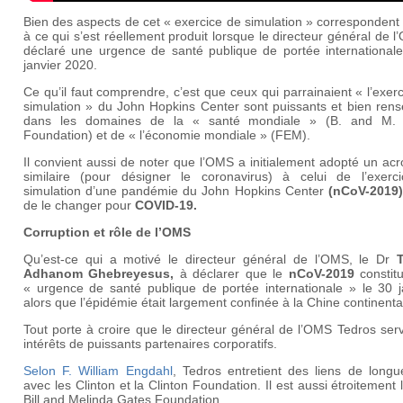
Bien des aspects de cet « exercice de simulation » correspondent 
à ce qui s’est réellement produit lorsque le directeur général de 
déclaré une urgence de santé publique de portée internationale
janvier 2020.
Ce qu’il faut comprendre, c’est que ceux qui parrainaient « l’exer
simulation » du John Hopkins Center sont puissants et bien rens
dans les domaines de la « santé mondiale » (B. and M.
Foundation) et de « l’économie mondiale » (FEM).
Il convient aussi de noter que l’OMS a initialement adopté un a
similaire (pour désigner le coronavirus) à celui de l’exerc
simulation d’une pandémie du John Hopkins Center
(
nCoV-2019
)
de le changer pour
COVID-19
.
Corruption et rôle de l’OMS
Qu’est-ce qui a motivé le directeur général de l’OMS, le Dr
Adhanom Ghebreyesus
,
à déclarer que le
nCoV-2019
constit
« urgence de santé publique de portée internationale » le 30 ja
alors que l’épidémie était largement confinée à la Chine continent
Tout porte à croire que le directeur général de l’OMS Tedros serv
intérêts de puissants partenaires corporatifs.
Selon F. William Engdahl
, Tedros entretient des liens de longu
avec les Clinton et la Clinton Foundation. Il est aussi étroitement l
Bill and Melinda Gates Foundation.