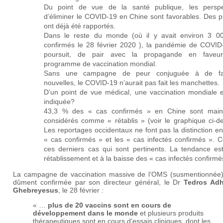
Du point de vue de la santé publique, les perspe
d’éliminer le COVID-19 en Chine sont favorables. Des p
ont déjà été rapportés.
Dans le reste du monde (où il y avait environ 3 0
confirmés le 28 février 2020 ), la pandémie de COVID
poursuit, de pair avec la propagande en faveu
programme de vaccination mondial.
Sans une campagne de peur conjuguée à de fa
nouvelles, le COVID-19 n’aurait pas fait les manchettes.
D’un point de vue médical, une vaccination mondiale es
indiquée?
43,3 % des « cas confirmés » en Chine sont main
considérés comme « rétablis » (voir le graphique ci-de
Les reportages occidentaux ne font pas la distinction en
« cas confirmés » et les « cas infectés confirmés ». C
ces derniers cas qui sont pertinents. La tendance es
rétablissement et à la baisse des « cas infectés confirmé
La campagne de vaccination massive de l’OMS (susmentionnée)
dûment confirmée par son directeur général, le Dr
Tedros Ad
Ghebreyesus
, le 28 février :
« …
plus de 20 vaccins sont en cours de
développement dans le monde
et plusieurs produits
thérapeutiques sont en cours d’essais cliniques, dont les