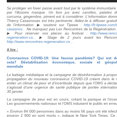
Se protéger en hiver passe avant tout par le système immunitaire
par l'illusoire masque. Un bon jus avec carottes, patates d
curcuma, gingembre, piment est à considérer. L'information donn
Thierry Casasnovas est très pertinente. Aidez-le
à diffuser gratu
de l'information. ▶ soutenir sur Tipeee :
http://fr.tipeee.com/t
casasnov...
Ne manquez pas Les Rencontres de la Régénération 
▶ Pour réserver vos places au festival :
http://www.renc
regeneration.co...
▶ Stage de 2 jours avant les Rencont
http://www.rencontres-regeneration.co...
A lire :
Coronavirus COVID-19: Une fausse pandémie? Qui est de
cela? Déstabilisation économique, sociale et géopoli
mondiale
Le battage médiatique et la campagne de désinformation à propos
propagation du nouveau coronavirus COVID-19 créent dans le
entier un climat de peur et d’incertitude depuis que l’OMS a déclar
s’agissait d’une urgence de santé publique de portée internatio
30 janvier.
La campagne de peur est en cours, créant la panique et l’incert
Les gouvernements nationaux et l’OMS induisent le public en erreu
« Environ 84 000 personnes dans au moins 56 pays ont été infect
environ 2 900 en sont morts », indique le New York Times. Ce 