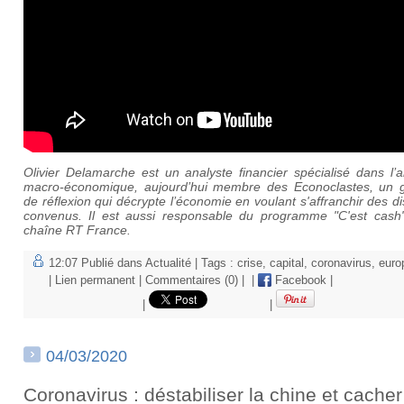
Olivier Delamarche est un analyste financier spécialisé dans l’
macro-économique, aujourd’hui membre des Econoclastes, un 
de réflexion qui décrypte l’économie en voulant s'affranchir des d
convenus. Il est aussi responsable du programme "C'est cash"
chaîne RT France.
12:07 Publié dans
Actualité
| Tags :
crise
,
capital
,
coronavirus
,
euro
|
Lien permanent
|
Commentaires (0)
|
|
Facebook
|
|
|
04/03/2020
Coronavirus : déstabiliser la chine et cacher