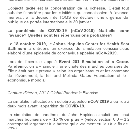
L’objectif tacite est la concentration de la richesse. C’était to
aubaine financière pour les « initiés » qui connaissaient à l’avance
mènerait à la décision de l’OMS de déclarer une urgence de
publique de portée internationale le 30 janvier.
La pandémie de COVID-19 (nCoV-2019) était-elle con
l’avance? Quelles sont les répercussions probables?
Le 18 octobre 2019, le Johns Hopkins Center for Health Secu
Baltimore
a entrepris un exercice de simulation consciencieu
élaboré d’une épidémie de coronavirus appelée
nCoV-2019
.
Lors de l’exercice appelé
Event 201 Simulation of a Coron
Pandemic
, on a « simulé » une chute des marchés boursiers de
Elle n’était pas « prévue » selon les organisateurs et les command
de l’événement, la Bill and Melinda Gates Foundation et le
économique mondial.
Capture d’écran, 201 A Global Pandemic Exercise
La simulation effectuée en octobre appelée
nCoV-2019
a eu lieu 
deux mois avant l’apparition du
COVID-19
.
La simulation de pandémie du John Hopkins simulait une chu
marchés boursiers de
«
15 % ou plus
»
(vidéo, section 0.0 – 1’2
correspond largement à la baisse qui a vraiment eu lieu à la fin de 
2020.