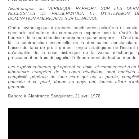
Avant-propos au VERIDIQUE RAPPORT SUR LES DERN
NECESSITES DE PRESERVATION ET D’EXTENSION 
DOMINATION AMERICAINE SUR LE MONDE
Opéra mythologique à grandes machineries policières et sanitair
spectacle aliénatoire du coronavirus exprime bien la réalité du
boursier de la marchandise moribonde qui se prépare … C’est don
là, la contradiction essentielle de la domination spectaculaire
baisse du taux de profit qui est l’enjeu stratégique de l’instant 
qu’actualité de la crise historique de la valeur d’échange q
précisément en train de signifier l’effondrement de tout un monde
Les expérimentateurs qui opèrent en Italie, et commencent à en f
laboratoire européen de la contre-révolution, sont habitués
complicité générale de tous ceux qui ont la parole, complicit
poussée à ce point, donne au pays une fausse allure d’imbéc
générale.
Debord à Gianfranco Sanguinetti, 21 avril 1978