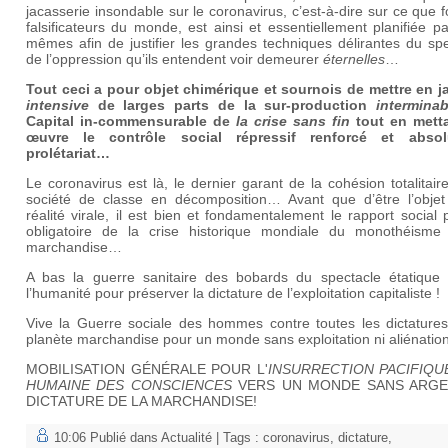
jacasserie insondable sur le coronavirus, c’est-à-dire sur ce que f
falsificateurs du monde, est ainsi et essentiellement planifiée p
mêmes afin de justifier les grandes techniques délirantes du sp
de l’oppression qu’ils entendent voir demeurer
éternelles
…
Tout ceci a pour objet chimérique et sournois de mettre en j
intensive
de larges parts de la sur-production
interminab
Capital in-commensurable de
la crise sans fin
tout en mett
œuvre le contrôle social répressif renforcé et abso
prolétariat…
Le coronavirus est là, le dernier garant de la cohésion totalitair
société de classe en décomposition… Avant que d’être l’objet
réalité virale, il est bien et fondamentalement le rapport social p
obligatoire de la crise historique mondiale du monothéisme
marchandise…
A bas la guerre sanitaire des bobards du spectacle étatique 
l’humanité pour préserver la dictature de l’exploitation capitaliste !
Vive la Guerre sociale des hommes contre toutes les dictatures
planète marchandise pour un monde sans exploitation ni aliénation
MOBILISATION GÉNÉRALE POUR L'
INSURRECTION PACIFIQU
HUMAINE DES CONSCIENCES
VERS UN MONDE SANS ARGE
DICTATURE DE LA MARCHANDISE!
10:06 Publié dans
Actualité
| Tags :
coronavirus
,
dictature
,