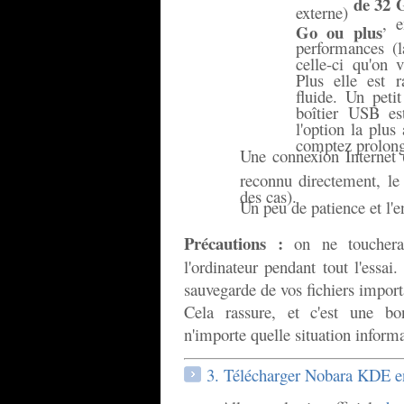
de 32 
externe)
, 
Go ou plus
performances (l
celle-ci qu'on 
Plus elle est r
fluide. Un pet
boîtier USB est
l'option la plus
comptez prolonge
Une connexion Internet (
reconnu directement, le
des cas).
Un peu de patience et l'e
Précautions :
on ne touchera
l'ordinateur pendant tout l'essai
sauvegarde de vos fichiers import
Cela rassure, et c'est une bo
n'importe quelle situation inform
3. Télécharger Nobara KDE en