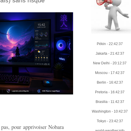
ais) sans risque
Pékin
-
22:42:38
Jakarta
-
21:42:38
New Delhi
-
20:12:38
Moscou
-
17:42:38
Berlin
-
16:42:38
Pretoria
-
16:42:38
Brasilia
-
11:42:38
Washington
-
10:42:38
Tokyo
-
23:42:38
 pas, pour apprivoiser Nobara
world-weather.info