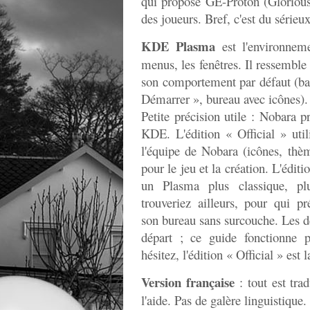
qui propose GE-Proton (Gloriou
des joueurs. Bref, c'est du sérieu
KDE Plasma
est l'environnem
menus, les fenêtres. Il ressemb
son comportement par défaut (ba
Démarrer », bureau avec icônes).
Petite précision utile : Nobara p
KDE. L'édition « Official » uti
l'équipe de Nobara (icônes, thè
pour le jeu et la création. L'édi
un Plasma plus classique, p
trouveriez ailleurs, pour qui p
son bureau sans surcouche. Les de
départ ; ce guide fonctionne 
hésitez, l'édition « Official » est 
Version française
: tout est tra
l'aide. Pas de galère linguistique.