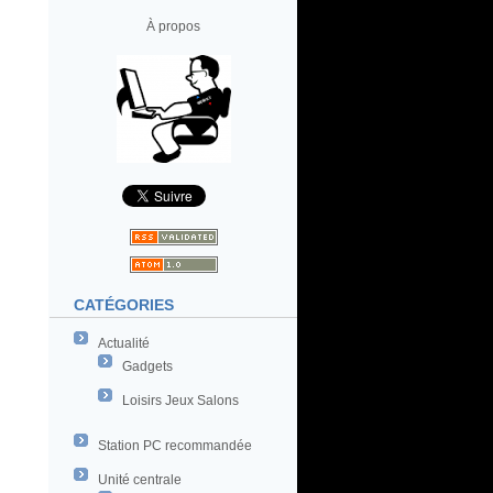
À propos
CATÉGORIES
Actualité
Gadgets
Loisirs Jeux Salons
Station PC recommandée
Unité centrale