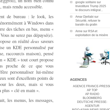
sEggroll), un nom bien connu
google solitaire
sur
x, mais rendu accessible.
Investiture Trump 2025
le discours intégral...
ent de bureau : le look, les
Amar Djellabi
sur
Sécurité, refuser le
le énormément à Windows dans
baratin du gratin
rre des tâches en bas, menu «
Anne
sur
RSA et
 Vous ne serez pas dépaysé(e).
exploitation de la misère
ropose en réalité
deux
saveurs
lise un KDE personnalisé par
me, raccourcis maison), pensé
tion « KDE » tout court propose
lus proche de ce que vous
réfère personnaliser lui-même
ux sont d'excellents points de
AGENCES
pour les deux, mais si vous
AGENCE FRANCE-PRESS
la plus « clé en main ».
AP TOP
AP RADIO
BLOOMBERG
duit, les menus, les messages,
DEUTSCHE PRESSE-
AGENTUR
INDO-ASIAN NEWS SERVI