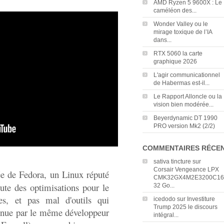
AMD Ryzen 5 9600X : Le
caméléon des...
Wonder Valley ou le
mirage toxique de l’IA
dans...
RTX 5060 la carte
graphique 2026
L'agir communicationnel
de Habermas est-il...
Le Rapport Alloncle ou la
vision bien modérée...
Beyerdynamic DT 1990
PRO version Mk2 (2/2)
COMMENTAIRES RÉCE
sativa tincture
sur
Corsair Vengeance LPX
ée de Fedora, un Linux réputé
CMK32GX4M2E3200C16
ute des optimisations pour le
32 Go...
es, et pas mal d'outils qui
icedodo
sur
Investiture
Trump 2025 le discours
ntenue par le même développeur
intégral...