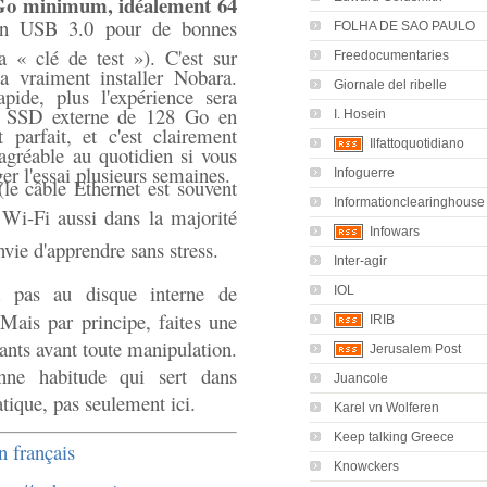
Go minimum, idéalement 64
en USB 3.0 pour de bonnes
FOLHA DE SAO PAULO
a « clé de test »). C'est sur
Freedocumentaries
va vraiment installer Nobara.
Giornale del ribelle
apide, plus l'expérience sera
it SSD externe de 128 Go en
I. Hosein
 parfait, et c'est clairement
Ilfattoquotidiano
 agréable au quotidien si vous
r l'essai plusieurs semaines.
Infoguerre
le câble Ethernet est souvent
Informationclearinghouse
 Wi-Fi aussi dans la majorité
Infowars
nvie d'apprendre sans stress.
Inter-agir
 pas au disque interne de
IOL
. Mais par principe, faites une
IRIB
ants avant toute manipulation.
Jerusalem Post
nne habitude qui sert dans
Juancole
atique, pas seulement ici.
Karel vn Wolferen
Keep talking Greece
 français
Knowckers