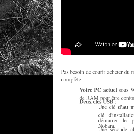
Pas besoin de courir acheter du ma
complète :
Votre PC actuel
sous W
de RAM pour être confor
Deux clés USB
:
d'au 
Une clé
clé d'installat
démarrer le p
Nobara.
Une seconde c