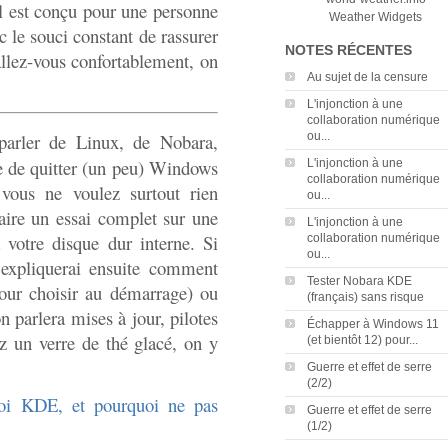
l est conçu pour une personne
Weather Widgets
 le souci constant de rassurer
NOTES RÉCENTES
allez-vous confortablement, on
Au sujet de la censure
L'injonction à une
collaboration numérique
arler de Linux, de Nobara,
ou...
e de quitter (un peu) Windows
L'injonction à une
collaboration numérique
 vous ne voulez surtout rien
ou...
aire un essai complet sur une
L'injonction à une
votre disque dur interne. Si
collaboration numérique
ou...
s expliquerai ensuite comment
Tester Nobara KDE
pour choisir au démarrage) ou
(français) sans risque
n parlera mises à jour, pilotes
Échapper à Windows 11
z un verre de thé glacé, on y
(et bientôt 12) pour...
Guerre et effet de serre
(2/2)
oi KDE, et pourquoi ne pas
Guerre et effet de serre
(1/2)