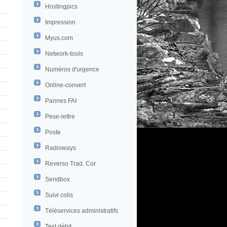
Hostingpics
Impression
Myus.com
Network-tools
Numéros d'urgence
Online-convert
Pannes FAI
Pese-lettre
Poste
Radioways
Reverso Trad. Cor.
Sendbox
Suivi colis
Téléservices administratifs
Test débit