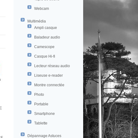
Webcam
Multimédia
Ampli casque
Baladeur audio
Camescope
Casque Hi-fi
Lecteur réseau audio
Liseuse e-reader
Montre connectée
Photo
Portable
E
Smartphone
Tablette
Dépannage Astuces
CE