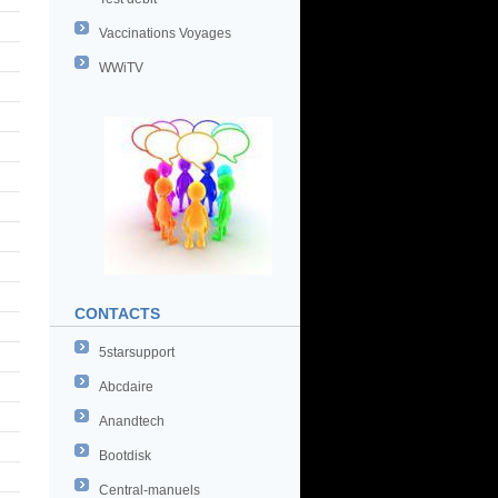
Vaccinations Voyages
WWiTV
CONTACTS
5starsupport
Abcdaire
Anandtech
Bootdisk
Central-manuels