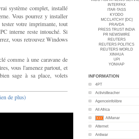
INTERFAX
vrai système complet, installé
ITAR-TASS
rne. Vous pourrez y installer
KYODO
MCCLATCHY [DC]
, tester votre imprimante, tout
PRAVDA
PRESS TRUST INDIA
PC interne reste intouché. Si
PR NEWSWIRE
arrez, vous retrouvez Windows
REUTERS
REUTERS POLITICS
REUTERS WORLD
XINHUA
 clé comme à une caravane de
UPI
YONHAP
res, vous l'amenez partout, et
ien sage à sa place, volets
INFORMATION
4PT
Activistteacher
ien de plus)
Agenceinfolibre
All Africa
AlManar
Alternet
Antiwar