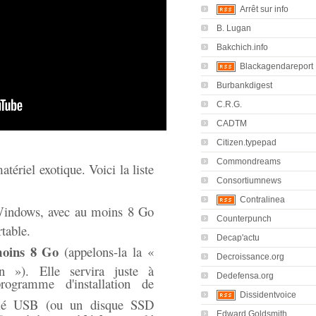
Arrêt sur info
B. Lugan
Bakchich.info
Blackagendareport
Burbankdigest
C.R.G.
CADTM
Citizen.typepad
Commondreams
tériel exotique. Voici la liste
Consortiumnews
Contralinea
indows, avec au moins 8 Go
Counterpunch
table.
Decap'actu
moins 8 Go
(appelons-la la «
Decroissance.org
ion »). Elle servira juste à
Dedefensa.org
rogramme d'installation de
Dissidentvoice
lé USB (ou un disque SSD
Edward Goldsmith