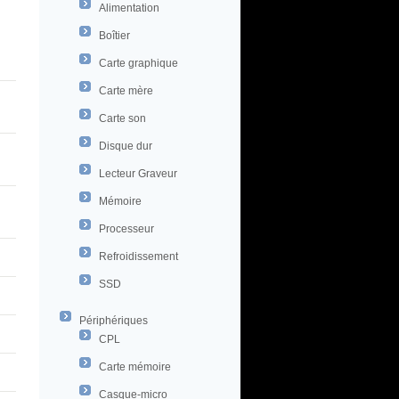
Alimentation
Boîtier
Carte graphique
Carte mère
Carte son
Disque dur
Lecteur Graveur
Mémoire
Processeur
Refroidissement
SSD
Périphériques
CPL
Carte mémoire
Casque-micro