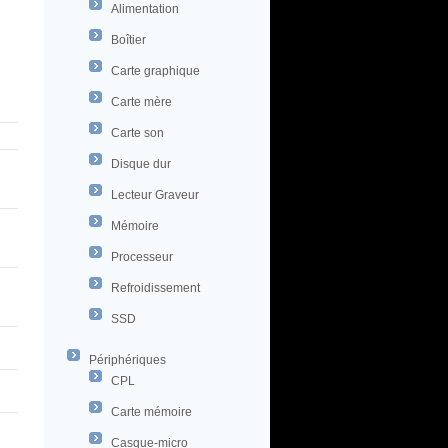
Alimentation
Boîtier
Carte graphique
Carte mère
Carte son
Disque dur
Lecteur Graveur
Mémoire
Processeur
Refroidissement
SSD
Périphériques
CPL
Carte mémoire
Casque-micro