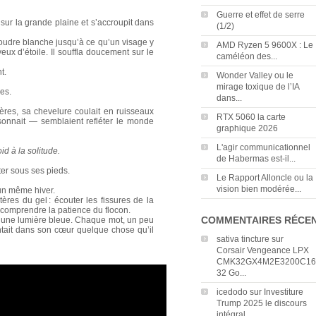
Guerre et effet de serre
 sur la grande plaine et s’accroupit dans
(1/2)
 poudre blanche jusqu’à ce qu’un visage y
AMD Ryzen 5 9600X : Le
ux d’étoile. Il souffla doucement sur le
caméléon des...
t.
Wonder Valley ou le
mirage toxique de l’IA
es.
dans...
ères, sa chevelure coulait en ruisseaux
RTX 5060 la carte
ssonnait — semblaient refléter le monde
graphique 2026
L'agir communicationnel
id à la solitude.
de Habermas est-il...
nter sous ses pieds.
Le Rapport Alloncle ou la
vision bien modérée...
un même hiver.
ères du gel : écouter les fissures de la
, comprendre la patience du flocon.
COMMENTAIRES RÉCE
ir d’une lumière bleue. Chaque mot, un peu
ntait dans son cœur quelque chose qu’il
sativa tincture
sur
Corsair Vengeance LPX
CMK32GX4M2E3200C16
32 Go...
icedodo
sur
Investiture
Trump 2025 le discours
intégral...