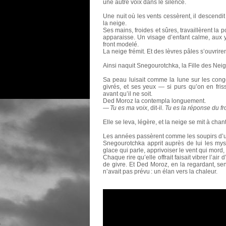
une autre voix dans le silence.
Une nuit où les vents cessèrent, il descendit
la neige.
Ses mains, froides et sûres, travaillèrent la
apparaisse. Un visage d’enfant calme, aux ye
front modelé.
La neige frémit. Et des lèvres pâles s’ouvriren
Ainsi naquit Snegourotchka, la Fille des Neig
Sa peau luisait comme la lune sur les cong
givrés, et ses yeux — si purs qu’on en fri
avant qu’il ne soit.
Ded Moroz la contempla longuement.
—
Tu es ma voix
, dit-il.
Tu es la réponse du fro
Elle se leva, légère, et la neige se mit à cha
Les années passèrent comme les soupirs d’
Snegourotchka apprit auprès de lui les myst
glace qui parle, apprivoiser le vent qui mord
Chaque rire qu’elle offrait faisait vibrer l’a
de givre. Et Ded Moroz, en la regardant, se
n’avait pas prévu : un élan vers la chaleur.