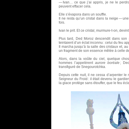
— Ivan… ce que j’ai appris, je ne le perdrai 
peuvent effacer cela.
Elle s’évapora dans un souffle.
Il ne resta qu’un cristal dans la neige — un
fois.
Ivan le prit. Et ce cristal, murmure-t-on, devin
Plus tard, Ded Moroz descendit dans son 
teintaient d’un éclat inconnu : celui du feu ap
Il marcha jusqu’à la salle des cristaux et, a
un fragment de son essence mêlée à celle de 
Alors, dans la voûte du ciel, quelque chose
hommes l’appelèrent
aurore boréale
; Ded
transfiguré de Snegourotchka.
Depuis cette nuit, il ne cessa d’arpenter le
Seigneur du Froid : il était devenu le gardien
la glace protège sans étouffer, que le feu écl