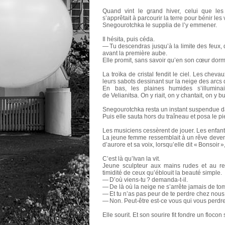
Quand vint le grand hiver, celui que l
s’apprêtait à parcourir la terre pour bénir les
Snegourotchka le supplia de l’y emmener.
Il hésita, puis céda.
— Tu descendras jusqu’à la limite des feux, di
avant la première aube.
Elle promit, sans savoir qu’en son cœur dorma
La troïka de cristal fendit le ciel. Les chev
leurs sabots dessinant sur la neige des arcs 
En bas, les plaines humides s’illuminai
de Velianitsa. On y riait, on y chantait, on y 
Snegourotchka resta un instant suspendue da
Puis elle sauta hors du traîneau et posa le 
Les musiciens cessèrent de jouer. Les enfants
La jeune femme ressemblait à un rêve devenu
d’aurore et sa voix, lorsqu’elle dit « Bonsoir 
C’est là qu’Ivan la vit.
Jeune sculpteur aux mains rudes et au rega
timidité de ceux qu’éblouit la beauté simple.
— D’où viens-tu ? demanda-t-il.
— De là où la neige ne s’arrête jamais de to
— Et tu n’as pas peur de te perdre chez nous
— Non. Peut-être est-ce vous qui vous perdrez
Elle sourit. Et son sourire fit fondre un flocon 