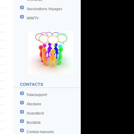
Vaccinations Voyages
WWiTV
CONTACTS
5starsupport
Abcdaire
Anandtech
Bootdisk
Central-manuels