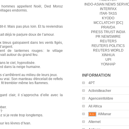
INDO-ASIAN NEWS SERVI
es hommes appellent Noël, Ded Moroz
INTERFAX
 villages endormis.
ITAR-TASS
KYODO
MCCLATCHY [DC]
t-il. Mais pas plus loin. Et tu reviendras
PRAVDA
PRESS TRUST INDIA
it déjà le parjure doux de l’amour.
PR NEWSWIRE
REUTERS
aux bleus galopaient dans les vents figés,
REUTERS POLITICS
d’argent.
REUTERS WORLD
ent de lanternes rouges : le village
buvait autour du grand feu.
XINHUA
UPI
ns le ciel, hypnotisée.
YONHAP
pied dans la neige humaine.
 s’arrêtèrent au milieu de leurs jeux.
INFORMATION
 vrai. Son manteau étincelait de reflets
», fit trembler même les flammes.
4PT
Activistteacher
rd clair, il s’approcha d’elle avec la
Agenceinfolibre
All Africa
mber.
 ?
AlManar
 si je reste trop longtemps.
Alternet
sur les lèvres d’Ivan.