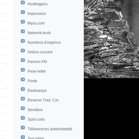
Hostingpics
Impression
Myus.com
Network-tools
Numéros d'urgence
Online-convert
Pannes FAI
Pese-lettre
Poste
Radioways
Reverso Trad. Cor.
Sendbox
Suivi colis
Téléservices administratifs
Test débit