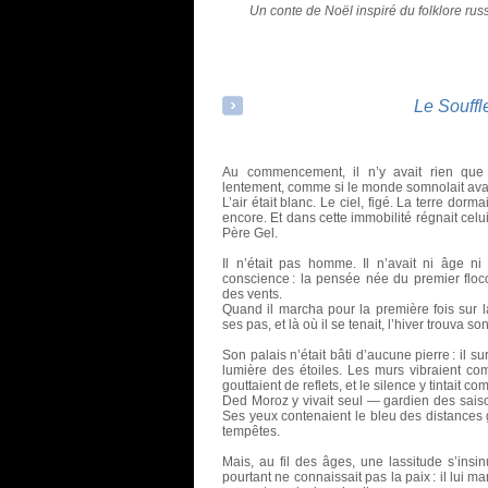
Un conte de Noël inspiré du folklore ru
Le Souffl
Au commencement, il n’y avait rien que l
lentement, comme si le monde somnolait avant
L’air était blanc. Le ciel, figé. La terre dor
encore. Et dans cette immobilité régnait cel
Père Gel.
Il n’était pas homme. Il n’avait ni âge ni 
conscience : la pensée née du premier floc
des vents.
Quand il marcha pour la première fois sur l
ses pas, et là où il se tenait, l’hiver trouva s
Son palais n’était bâti d’aucune pierre : il s
lumière des étoiles. Les murs vibraient co
gouttaient de reflets, et le silence y tintait c
Ded Moroz y vivait seul — gardien des sais
Ses yeux contenaient le bleu des distances gl
tempêtes.
Mais, au fil des âges, une lassitude s’insin
pourtant ne connaissait pas la paix : il lui 