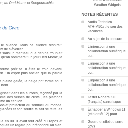
sse, de Ded Moroz et Snegourotchka.
Weather Widgets
NOTES RÉCENTES
Audio‑Technica
ATH‑M50x : le son des
e du Givre
vacances...
Au sujet de la censure
e silence. Mais ce silence respirait,
L'injonction à une
 de s’éveiller.
collaboration numérique
mait sous un manteau que rien ne troublait
ou...
ui qu’on nommerait un jour Ded Moroz, le
L'injonction à une
collaboration numérique
forme précise. Il était le froid devenu
ou...
on. Un esprit plus ancien que la parole
L'injonction à une
a plaine gelée, la neige prit forme sous
collaboration numérique
on nom.
ou...
urgissait dans les aurores, façonné par la
mme des veines de cristal, les plafonds
Tester Nobara KDE
omme un carillon.
(français) sans risque
ons et protecteur du sommeil du monde.
acées et son souffle faisait se taire les
Échapper à Windows 11
(et bientôt 12) pour...
ua en lui. Il avait tout créé du repos et
Guerre et effet de serre
manquait un regard pour répondre au sien,
(2/2)