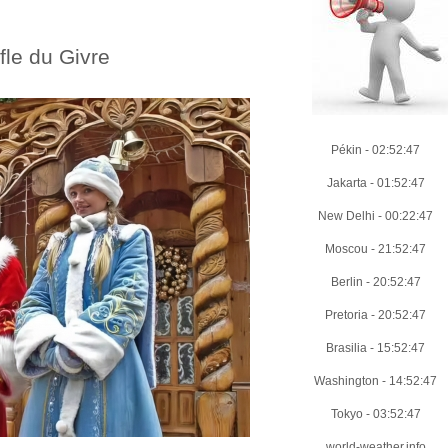
fle du Givre
Pékin
-
02:52:48
Jakarta
-
01:52:48
New Delhi
-
00:22:48
Moscou
-
21:52:48
Berlin
-
20:52:48
Pretoria
-
20:52:48
Brasilia
-
15:52:48
Washington
-
14:52:48
Tokyo
-
03:52:48
world-weather.info