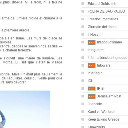
plus, dit-elle. Ni le froid, ni le feu ne
Edward Goldsmith
FOLHA DE SAO PAULO
e larme de lumière, froide et chaude à la
Freedocumentaries
Giornale del ribelle
t la première aurore.
I. Hosein
palais en ruine. Les murs de glace se
privoisé.
Ilfattoquotidiano
u centre, déposa le souvenir de sa fille —
Infoguerre
la chaleur terrestre.
Informationclearinghouse
 s’ouvrit : une rivière de lumière. Les
 Moroz, lui, sut que c’était le visage
Infowars
Inter-agir
 monde. Mais il n’était plus seulement le
 de l’équilibre, celui qui veille pour que
IOL
aire sans dévorer.
IRIB
Jerusalem Post
Juancole
Karel vn Wolferen
Keep talking Greece
Knowckers