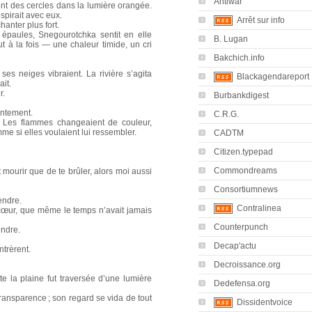
Antiwar
nt des cercles dans la lumière orangée.
spirait avec eux.
Arrêt sur info
chanter plus fort.
 épaules, Snegourotchka sentit en elle
B. Lugan
out à la fois — une chaleur timide, un cri
Bakchich.info
 ses neiges vibraient. La rivière s’agita
Blackagendareport
ait.
r.
Burbankdigest
lentement.
C.R.G.
r. Les flammes changeaient de couleur,
me si elles voulaient lui ressembler.
CADTM
Citizen.typepad
Commondreams
t mourir que de te brûler, alors moi aussi
Consortiumnews
fendre.
Contralinea
cœur, que même le temps n’avait jamais
Counterpunch
endre.
Decap'actu
ntrèrent.
Decroissance.org
te la plaine fut traversée d’une lumière
Dedefensa.org
ansparence ; son regard se vida de tout
Dissidentvoice