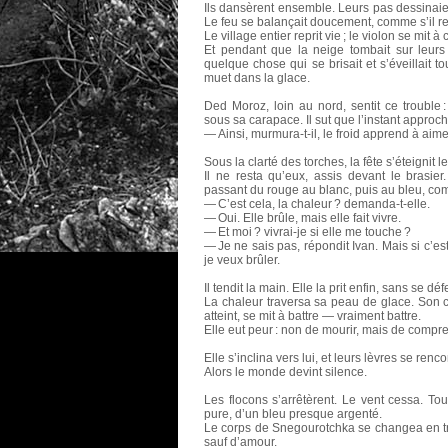
Ils dansèrent ensemble. Leurs pas dessinaie
Le feu se balançait doucement, comme s’il re
Le village entier reprit vie ; le violon se mit à 
Et pendant que la neige tombait sur leurs
quelque chose qui se brisait et s’éveillait t
muet dans la glace.
Ded Moroz, loin au nord, sentit ce trouble :
sous sa carapace. Il sut que l’instant approch
— Ainsi, murmura-t-il, le froid apprend à aime
Sous la clarté des torches, la fête s’éteignit 
Il ne resta qu’eux, assis devant le brasie
passant du rouge au blanc, puis au bleu, com
— C’est cela, la chaleur ? demanda-t-elle.
— Oui. Elle brûle, mais elle fait vivre.
— Et moi ? vivrai-je si elle me touche ?
— Je ne sais pas, répondit Ivan. Mais si c’es
je veux brûler.
Il tendit la main. Elle la prit enfin, sans se dé
La chaleur traversa sa peau de glace. Son 
atteint, se mit à battre — vraiment battre.
Elle eut peur : non de mourir, mais de compr
Elle s’inclina vers lui, et leurs lèvres se renco
Alors le monde devint silence.
Les flocons s’arrêtèrent. Le vent cessa. Tou
pure, d’un bleu presque argenté.
Le corps de Snegourotchka se changea en tr
sauf d’amour.