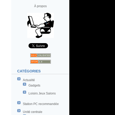
À propos
CATÉGORIES
Actualité
Gadgets
Loisirs Jeux Salons
Station PC recommandée
Unité centrale