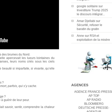
google solitaire
sur
Investiture Trump 2025
le discours intégral...
Amar Djellabi
sur
Sécurité, refuser le
baratin du gratin
Anne
sur
RSA et
exploitation de la misère
là des brumes du Nord.
 elle apercevait les lueurs lointaines du
ses, leurs noms criés sous les ciels
 beauté si imparfaite, si vivante, qu’elle
s ?
AGENCES
 mort, parfois, qui s’y cache.
AGENCE FRANCE-PRESS
AP TOP
ge ?
AP RADIO
à guérir de leur peur.
BLOOMBERG
lait savoir, sentir, comprendre la chaleur
DEUTSCHE PRESSE-
AGENTUR