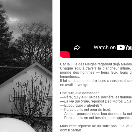
Car la Fille des Neiges regardait déjà au-de
Chaque soir, à travers la blancheur infinie,
monde des hommes — leurs feux, leurs dan
tempétueux.
Il lui semblait entendre leurs chansons, d’une
en avait le vertige.
Une nuit, elle demanda :
— Père, qu’y a-t-il là-bas, derrière les flamme
—
La vie qui brûle
, répondit Ded Moroz.
Et la
— Et pourquoi brûlent-ils ?
— Parce qu’ils ont peur du froid.
— Alors… pourquoi nous leur donnons la nei
— Parce qu’ils en ont besoin, pour apprendre 
Mais cette réponse ne lui suffit pas. Elle vou
dont il parlait.