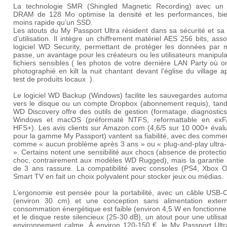
La technologie SMR (Shingled Magnetic Recording) avec un
DRAM de 128 Mo optimise la densité et les performances, bi
moins rapide qu’un SSD.
Les atouts du My Passport Ultra résident dans sa sécurité et sa f
d’utilisation. Il intègre un chiffrement matériel AES 256 bits, ass
logiciel
WD Security
, permettant de protéger les données par 
passe, un avantage pour les créateurs ou les utilisateurs manipul
fichiers sensibles ( les photos de votre dernière LAN Party où 
photographié en kilt la nuit chantant devant l'église du village a
test de produits locaux ).
Le logiciel
WD Backup
(Windows) facilite les sauvegardes automa
vers le disque ou un compte Dropbox (abonnement requis), tand
WD Discovery
offre des outils de gestion (formatage, diagnostic
Windows et macOS (préformaté NTFS, reformattable en ex
HFS+). Les avis clients sur Amazon.com (4,6/5 sur 10 000+ évalu
pour la gamme My Passport) vantent sa fiabilité, avec des comme
comme « aucun problème après 3 ans » ou « plug-and-play ultra-
». Certains notent une sensibilité aux chocs (absence de protectio
choc, contrairement aux modèles WD Rugged), mais la garantie l
de 3 ans rassure. La compatibilité avec consoles (PS4, Xbox O
Smart TV en fait un choix polyvalent pour stocker jeux ou médias.
L’ergonomie est pensée pour la portabilité, avec un câble USB-C
(environ 30 cm) et une conception sans alimentation exter
consommation énergétique est faible (environ 4,5 W en fonctionn
et le disque reste silencieux (25-30 dB), un atout pour une utilisa
environnement calme. À environ 120-150 €, le My Passport Ultra