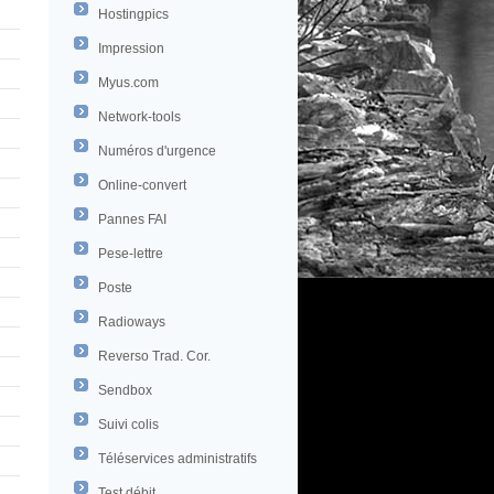
Hostingpics
Impression
Myus.com
Network-tools
Numéros d'urgence
Online-convert
Pannes FAI
Pese-lettre
Poste
Radioways
Reverso Trad. Cor.
Sendbox
Suivi colis
Téléservices administratifs
Test débit