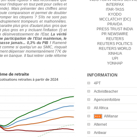
r l'indiquer en tout petit pour celles et
INTERFAX
ende). Mais présenter des chiffres ainsi
ITAR-TASS
oute comparaison et permet de doubler
KYODO
tromper les citoyens ? S'ils ne sont pas
MCCLATCHY [DC]
adruplement trompeurs et malhonnêtes.
PRAVDA
raitre plus gros d'autant plus gros que
PRESS TRUST INDIA
us gros en y incluant l'inflation (!) et
PR NEWSWIRE
 désinvestissement de l'Etat.
La vérité
 participation de l'Etat maintenue, le
REUTERS
asse jamais... 0,3% du PIB !
Ramené
REUTERS POLITICS
st comme si quelqu’un au SMIC, risquait
REUTERS WORLD
lement dépenser momentanément 77€ de
XINHUA
en banque. Il faut retirer cette réforme
UPI
YONHAP
INFORMATION
4PT
Activistteacher
Agenceinfolibre
All Africa
AlManar
Alternet
Antiwar