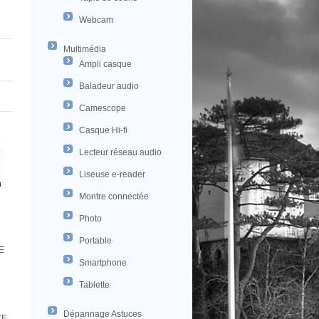
Webcam
Multimédia
Ampli casque
Baladeur audio
Camescope
Casque Hi-fi
Lecteur réseau audio
Liseuse e-reader
Montre connectée
Photo
Portable
E
Smartphone
Tablette
Dépannage Astuces
CE