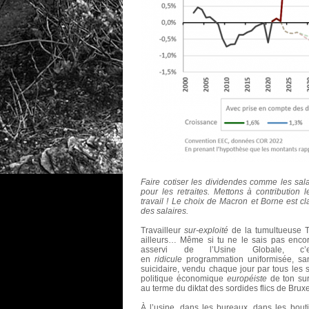
Faire cotiser les dividendes comme les sal
pour les retraites. Mettons à contributio
travail ! Le choix de Macron et Borne est cl
des salaires.
Travailleur
sur-exploité
de la tumultueuse T
ailleurs… Même si tu ne le sais pas encore
asservi de l’Usine Globale, c’
en
ridicule
programmation uniformisée, san
suicidaire, vendu chaque jour par tous les
politique économique
européiste
de ton su
au terme du diktat des sordides flics de Bru
À l’usine, dans les bureaux, dans les bouti