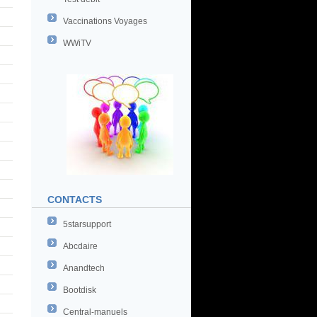
Vaccinations Voyages
WWiTV
CONTACTS
5starsupport
Abcdaire
Anandtech
Bootdisk
Central-manuels