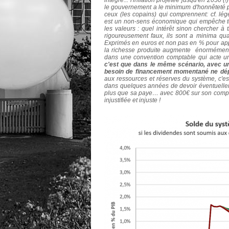
le gouvernement a le minimum d'honnêteté pou
ceux (les copains) qui comprennent: cf. lég
est un non-sens économique qui empêche t
les valeurs : quel intérêt sinon chercher à 
rigoureusement faux, ils sont a minima qu
Exprimés en euros et non pas en % pour appa
la richesse produite augmente énormément pl
dans une convention comptable qui acte un
c'est que dans le même scénario, avec une
besoin de financement momentané ne dép
aux ressources et réserves du système, c'e
dans quelques années de devoir éventuel
plus que sa paye… avec 800€ sur son compte 
injustifiée et injuste !