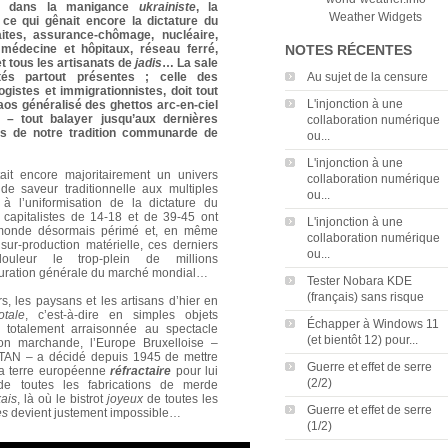
ées dans la manigance
ukrainiste
, la
Weather Widgets
ce qui gênait encore la dictature du
aites, assurance-chômage, nucléaire,
 médecine et hôpitaux, réseau ferré,
NOTES RÉCENTES
t tous les artisanats de
jadis
… La sale
ités partout présentes ; celle des
Au sujet de la censure
logistes et immigrationnistes, doit tout
L'injonction à une
aos généralisé des ghettos arc-en-ciel
e – tout balayer jusqu’aux dernières
collaboration numérique
es de notre tradition communarde de
ou...
L'injonction à une
ait encore majoritairement un univers
collaboration numérique
 de saveur traditionnelle aux multiples
ou...
à l’uniformisation de la dictature du
capitalistes de 14-18 et de 39-45 ont
L'injonction à une
monde désormais périmé et, en même
collaboration numérique
 sur-production matérielle, ces derniers
ou...
leur le trop-plein de millions
turation générale du marché mondial…
Tester Nobara KDE
(français) sans risque
s, les paysans et les artisans d’hier en
otale
, c’est-à-dire en simples objets
Échapper à Windows 11
 totalement arraisonnée au spectacle
(et bientôt 12) pour...
ion marchande, l’Europe Bruxelloise –
OTAN – a décidé depuis 1945 de mettre
Guerre et effet de serre
la terre européenne
réfractaire
pour lui
(2/2)
n de toutes les fabrications de merde
kais
, là où le bistrot
joyeux
de toutes les
Guerre et effet de serre
es
devient justement impossible…
(1/2)