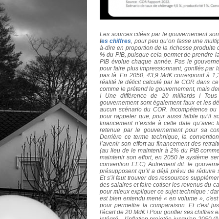
Les sources citées par le gouvernement sont 
l
es chiffres
, pour peu qu’on fasse une multip
à-dire en proportion de la richesse produ
% du PIB, puisque cela permet de prendre l
PIB évolue chaque année. Pas le gouvernem
pour faire plus impressionnant, gonflés par 
pas là.
En 2050, 43,9 Md€ correspond à 1
réalité le déficit calculé par le COR dans 
comme le prétend le gouvernement, mais deu
! Une différence de 20 milliards ! Tous
gouvernement sont également faux et les déf
aucun scénario du COR. Incompétence ou m
pour rappeler que, pour aussi faible qu’il 
financement n’existe à cette date qu’avec
retenue par le gouvernement pour sa com
Derrière ce terme technique, la convention
l’avenir son effort au financement des retrai
(au lieu de le maintenir à 2% du PIB comme a
maintenir son effort, en 2050 le système sera
convention EEC) Autrement dit: le gouvern
présupposent qu’il a déjà prévu de réduire
Et s’il faut trouver des ressources supplémen
des salaires et faire cotiser les revenus du 
pour mieux expliquer ce sujet technique : da
est bien entendu mené « en volume », c'es
pour permettre la comparaison. Et c'est ju
l'écart de 20 Md€ ! Pour gonfler ses chiffres
intégré... l'inflation projetée jusqu'en 2050 (!