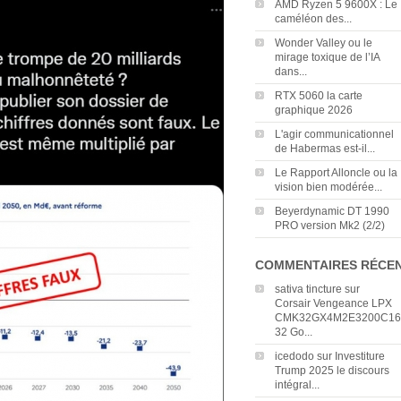
AMD Ryzen 5 9600X : Le
caméléon des...
Wonder Valley ou le
mirage toxique de l’IA
dans...
RTX 5060 la carte
graphique 2026
L'agir communicationnel
de Habermas est-il...
Le Rapport Alloncle ou la
vision bien modérée...
Beyerdynamic DT 1990
PRO version Mk2 (2/2)
COMMENTAIRES RÉCE
sativa tincture
sur
Corsair Vengeance LPX
CMK32GX4M2E3200C16
32 Go...
icedodo
sur
Investiture
Trump 2025 le discours
intégral...