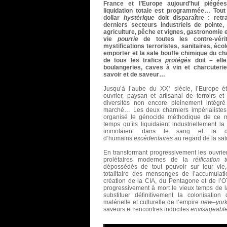
France et l’Europe aujourd’hui piég
liquidation totale est programmée… Tout 
dollar
hystérique
doit disparaître : retr
derniers secteurs industriels de pointe,
agriculture, pêche et vignes, gastronomie e
vie
pourrie
de toutes les contre-vér
mystifications terroristes, sanitaires, éco
emporter et la sale bouffe chimique du ch
de tous les trafics
protégés
doit – ell
boulangeries, caves à vin et charcuteri
savoir et de saveur…
Jusqu’à l’aube du XX° siècle, l’Europe ét
ouvrier, paysan et artisanal de terroirs et
diversités non encore pleinement intégré 
marché… Les deux charniers impérialistes 
organisé le génocide méthodique de ce 
temps qu’ils liquidaient industriellement la
immolaient dans le sang et la dou
d’humains
excédentaires
au regard de la sa
En transformant progressivement les ouvrier
prolétaires modernes de la
réification t
dépossédés de tout pouvoir sur leur vie,
totalitaire des mensonges de l’accumulat
création de la CIA, du Pentagone et de l’
progressivement à mort le vieux temps de 
substituer définitivement la colonisatio
matérielle et culturelle de l’empire
new
–
yor
saveurs et rencontres indociles
envisageabl