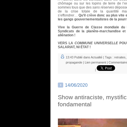
chômage ou sur les lopins de terre de l’
sommes tous que des
sans réserves
dépossé
de la crise totale de la quantité mar
s’effondrer…
Qu’il crève donc au plus vite
les gangs gouvernementalistes de la pourri
Vive la Guerre de Classe mondiale du Pr
Syndicats de la planète-marchandise et
aliénation !
VERS LA
COMMUNE UNIVERSELLE
POU
SALARIAT, NI ÉTAT !
13:43 Publié dans
Actualité
| Tags :
retraites
propagande
|
Lien permanent
|
Commentaire
|
14/06/2020
Show antiraciste, mystific
fondamental