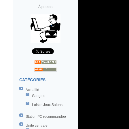
À propos
CATÉGORIES
Actualité
Gadgets
Loisirs Jeux Salons
Station PC recommandée
Unité centrale