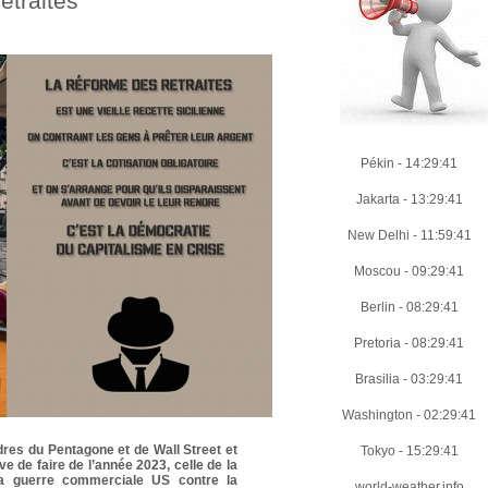
etraites
Pékin
-
14:29:43
Jakarta
-
13:29:43
New Delhi
-
11:59:43
Moscou
-
09:29:43
Berlin
-
08:29:43
Pretoria
-
08:29:43
Brasilia
-
03:29:43
Washington
-
02:29:43
dres du Pentagone et de Wall Street et
Tokyo
-
15:29:43
e de faire de l’année 2023, celle de la
a guerre commerciale US contre la
world-weather.info