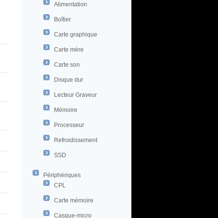
Alimentation
Boîtier
Carte graphique
Carte mère
Carte son
Disque dur
Lecteur Graveur
Mémoire
Processeur
Refroidissement
SSD
Périphériques
CPL
Carte mémoire
Casque-micro