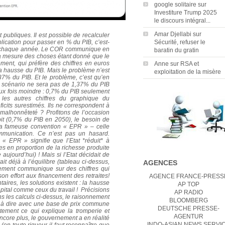
google solitaire
sur
Investiture Trump 2025
le discours intégral...
Amar Djellabi
sur
publiques. Il est possible de recalculer
lication pour passer en % du PIB, c’est-
Sécurité, refuser le
ite chaque année. Le COR communique en
baratin du gratin
a mesure des choses étant donné que le
ent, qui préfère des chiffres en euros
Anne
sur
RSA et
la hausse du PIB. Mais le problème n’est
exploitation de la misère
,37% du PIB.
Et le problème, c’est qu’en
ce scénario ne sera pas de 1,37% du PIB
x fois moindre : 0,7% du PIB seulement
 les autres chiffres du graphique du
icits surestimés. Ils ne correspondent à
alhonnêteté ? Profitons de l’occasion
soit (0,7% du PIB en 2050), le besoin de
 la fameuse convention « EPR » – celle
munication. Ce n’est pas un hasard.
 « EPR » signifie que l’Etat *réduit* à
tes en proportion de la richesse produite
ujourd’hui) ! Mais si l’Etat décidait de
it déjà à l’équilibre (tableau ci-dessus,
AGENCES
ement communique sur des chiffres qui
 son effort aux financement des
retraites
!
AGENCE FRANCE-PRESS
taires, les solutions existent : la hausse
AP TOP
capital comme ceux du travail !
Précisions
AP RADIO
ns les calculs ci-dessus, le raisonnement
BLOOMBERG
t à dire avec une base de prix commune
DEUTSCHE PRESSE-
stement ce qui explique la tromperie et
AGENTUR
 encore plus, le gouvernement a en réalité
INDO-ASIAN NEWS SERVI
) (en toute rigueur il faut reconnaître que