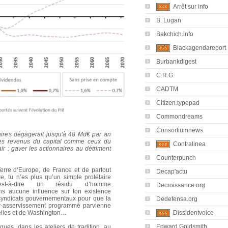
Arrêt sur info
B. Lugan
Bakchich.info
Blackagendareport
Burbankdigest
C.R.G.
CADTM
Citizen.typepad
Commondreams
Consortiumnews
aires dégagerait jusqu'à 48 Md€ par an
n les revenus du capital comme ceux du
Contralinea
air : gaver les actionnaires au détriment
Counterpunch
erre d’Europe, de France et de partout
Decap'actu
, tu n’es plus qu’un simple prolétaire
est-à-dire un résidu d’homme
Decroissance.org
s aucune influence sur ton existence
 syndicats gouvernementaux pour que la
Dedefensa.org
r-asservissement programmé parvienne
Dissidentvoice
xelles et de Washington…
Edward Goldsmith
ques, dans les ateliers de tradition, au