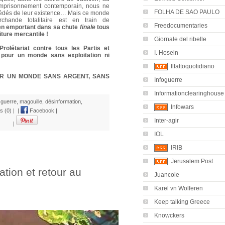
emprisonnement contemporain, nous ne
FOLHA DE SAO PAULO
dés de leur existence… Mais ce monde
chande totalitaire est en train de
Freedocumentaries
 en emportant dans sa chute
finale
tous
ture mercantile !
Giornale del ribelle
olétariat contre tous les Partis et
I. Hosein
 pour un monde sans exploitation ni
Ilfattoquotidiano
R UN MONDE SANS ARGENT, SANS
Infoguerre
Informationclearinghouse
,
guerre
,
magouille
,
désinformation
,
Infowars
s (0)
|
|
Facebook
|
Inter-agir
|
IOL
IRIB
Jerusalem Post
ation et retour au
Juancole
Karel vn Wolferen
Keep talking Greece
Knowckers