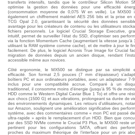
transferts intensifs, tandis que le contrôleur Silicon Motion 
optimise la gestion des données pour une efficacité énerg
(consommation moyenne de 0,075 W en veille). Le MX500 i
également un chiffrement matériel AES 256 bits et la prise en 
TCG Opal 2.0, garantissant la sécurité des données sensibl
avantage pour les créateurs de contenu ou les utilisateurs stock
fichiers personnels. Le logiciel
Crucial Storage Executive
, gra
intuitif, permet de surveiller l’état du SSD, d’optimiser ses perfo
via la fonction Momentum Cache (augmentant la vitesse jusqu’à 
utilisant la RAM système comme cache), et de mettre à jour le f
facilement. De plus, le logiciel
Acronis True Image for Crucial
fac
migration de données depuis un ancien disque, rendant l’instal
accessible même aux novices.
Côté ergonomie, le MX500 se distingue par sa simplicité 
efficacité. Son format 2,5 pouces (7 mm d’épaisseur) s’adap
boîtiers PC et aux ordinateurs portables, avec un adaptateur 7-
inclus pour une compatibilité accrue. Comparé à un disq
traditionnel, il consomme moins d’énergie (jusqu’à 95 % de moin
HDD comme le Western Digital Caviar Blue 1 To) et offre une rés
aux chocs (1500 G) et aux vibrations, prolongeant sa durée de v
des environnements dynamiques. Les retours d’utilisateurs, not
sur Amazon, soulignent une amélioration significative des perfo
système, avec des commentaires comme « mon PC est passé de 
ultra-rapide » après le remplacement d’un HDD. Bien que concu
par des SSD NVMe comme le Crucial P3 Plus, le MX500 reste un
pertinent pour les configurations SATA, offrant des perfor
proches du maximum théorique de l’interface pour un prix abo