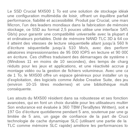
Le
SSD Crucial MX500 1 To
est une solution de stockage idéal
une configuration multimédia de loisir, offrant un équilibre parfai
performance, fiabilité et accessibilité. Produit par Crucial, une ma
Micron, l’un des leaders mondiaux dans la fabrication de mémoir
stockage, ce SSD au format 2,5 pouces utilise une interface SATA
Gb/s) pour garantir une compatibilité universelle avec la plupart
et ordinateurs portables. Doté de mémoire NAND TLC 3D à 64 co
il atteint des vitesses de lecture séquentielle allant jusqu’à 560 
d’écriture séquentielle jusqu’à 510 Mo/s, avec des perfor
aléatoires impressionnantes de 95 000 IOPS en lecture et 90 00
en écriture. Ces chiffres traduisent des démarrages de système 
(Windows 11 en moins de 10 secondes), des temps de char
réduits pour les jeux et applications, et une réactivité accrue 
montage vidéo ou la gestion de fichiers volumineux. Avec une ca
de 1 To, le MX500 offre un espace généreux pour installer un s
d’exploitation, des logiciels comme Adobe Creative Suite, des j
(environ 10-15 titres modernes) et une bibliothèque mult
conséquente.
Les atouts du MX500 résident dans sa robustesse et ses fonction
avancées, qui en font un choix durable pour les utilisateurs multi
Son endurance est évaluée à 360 TBW (TeraBytes Written), soit e
197 Go d’écriture quotidienne pendant 5 ans, soutenue par une g
limitée de 5 ans, un gage de confiance de la part de Cruci
technologie de cache dynamique SLC (utilisant une partie de l
TLC comme mémoire SLC rapide) améliore les performances lo