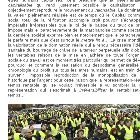
capitalisable
qui rend justement possible la capitalisation 
objectivement reproduire le mouvement du
valorisable.
La dominat
la valeur pleinement réalisée est ce temps où le Capital comm
social total de la réification accomplie croit pouvoir s’échapp
impératifs irrépressibles que la loi de la baisse du taux de pro
impose mais le parachèvement de la marchandise comme specta
la dernière société exprime bien et notoirement que le paracheve
le parfaire mais que c’est surtout le
mettre fin à
… La crise mondi
la valorisation de la domination réelle qui a rendu nécessaire l’id
sanitaire du bourrage de crâne de la terreur perpétuelle afin d’ob
les véritables raisons de la mise en jachère de toute l’organi
sociale du travail est ce moment très particulier qui permet de dé-
pourquoi et comment la réalisation du despotisme généralisé
chronologie du profit sur tous les êtres humains, est en train d
survenir l’impossible reproduction de la
monopolisation de 
historique par l’argent pour cette raison que la représentation-réa
temps rentable qui se voulait irréversible a vu sombrer la ré
représentation qui s’escrimait à
irréversibiliser
la rentabilisa
temps…