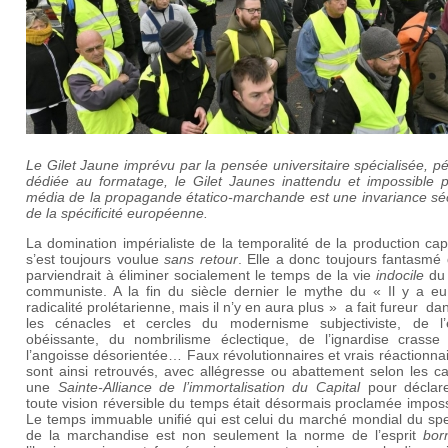
Le Gilet Jaune imprévu par la pensée universitaire spécialisée, pét
dédiée au formatage, le Gilet Jaunes inattendu et impossible p
média de la propagande étatico-marchande est une invariance séc
de la spécificité européenne.
La domination impérialiste de la temporalité de la production capi
s’est toujours voulue
sans retour
. Elle a donc toujours fantasmé 
parviendrait à éliminer socialement le temps de la vie
indocile
du 
communiste. A la fin du siècle dernier le mythe du « Il y a eu
radicalité prolétarienne, mais il n’y en aura plus » a fait fureur da
les cénacles et cercles du modernisme subjectiviste, de l’é
obéissante, du nombrilisme éclectique, de l’ignardise crasse
l’angoisse désorientée… Faux révolutionnaires et vrais réactionna
sont ainsi retrouvés, avec allégresse ou abattement selon les c
une
Sainte-Alliance de l’immortalisation du Capital
pour déclar
toute vision réversible du temps était désormais proclamée impo
Le temps immuable unifié qui est celui du marché mondial du spe
de la marchandise est non seulement la norme de l’esprit
bor