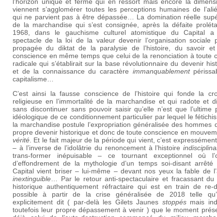
l’horizon unique et fermé qui en ressort mais encore la dimens
viennent s’agglomérer toutes les perceptions humaines de l’alié
qui ne parvient pas à être dépassée… La domination réelle supé
de la marchandise qui s’est consignée, après la défaite proléta
1968, dans le gauchisme culturel atomistique du Capital a
spectacle de la loi de la valeur devenir l’organisation sociale 
propagée du diktat de la paralysie de l’histoire, du savoir et
conscience en même temps que celui de la renonciation à toute c
radicale qui s’établirait sur la base révolutionnaire du devenir his
et de la connaissance du caractère
immanquablement
périssa
capitalisme…
C’est ainsi la fausse conscience de l’histoire qui fonde la cr
religieuse en l’immortalité de la marchandise et qui radote et 
sans discontinuer sans pouvoir saisir qu’elle n’est que l’ultime 
idéologique de ce conditionnement particulier par lequel le fétich
la marchandise postule l’expropriation généralisée des hommes d
propre devenir historique et donc de toute conscience en mouvem
vérité
. Et le fait majeur de la période qui vient, c’est expressément
– à l’inverse de l’idolâtrie du renoncement à l’histoire
indisciplin
trans-former inépuisable – ce tournant exceptionnel où l’
d’effondrement de la mythologie d’un temps soi-disant arrêté 
Capital vient briser – lui-même – devant nos yeux la fable de l
inextinguible
… Par le retour anti-spectaculaire et fracassant du
historique authentiquement réfractaire qui est en train de re-d
possible à partir de la crise généralisée de 2018 telle qu’
explicitement dit ( par-delà les Gilets Jaunes
stoppés
mais ind
toutefois leur propre dépassement à venir ) que le moment prése