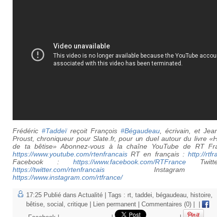
Frédéric
#Taddeï
reçoit François
#Bégaudeau
, écrivain, et Je
Proust, chroniqueur pour Slate.fr, pour un duel autour du livre «H
de ta bêtise» Abonnez-vous à la chaîne YouTube de RT Fr
https://www.youtube.com/rtenfrancais
RT en français :
http://rtf
Facebook :
https://www.facebook.com/RTFrance
Twitt
https://twitter.com/rtenfrancais
Instagram
https://www.instagram.com/rtfrance/
17:25 Publié dans
Actualité
| Tags :
rt
,
taddei
,
bégaudeau
,
histoire
,
bêtise
,
social
,
critique
|
Lien permanent
|
Commentaires (0)
|
|