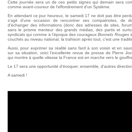
Cette journée sera un de ces petits signes qui demain sera con
comme avant-coureur de l'effondrement d'un Système.
En attendant ce jour heureux, le samedi 17 ne doit pas être perdu
s'agit d'une occasion de rencontrer ses compatriotes, de dis
d'échanger des informations (donc des adresses de sites, forum,
sans le prisme menteur des grands médias, des partis et surto
syndicats qui comme à l'époque des courageux
Bonnets Rouges
s
couchés au niveau national, la trahison après tout, c'est une traditi
Aussi, pour exprimer sa réalité sans fard à son voisin et en savo
sur sa situation, voici l'excellente revue de presse de Pierre Jo
qui montre à quelle vitesse la France est
en marche
vers le gouffre
Le 17 sera une opportunité d'évoquer, ensemble, d'autres directio
A samedi !