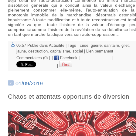
déjà celui de l’auto-destruction commencé du milieu marcha
dissolution générale qui a conduit ainsi la valeur d’échang
pleinement consommer elle-même, l’auto-annulation de la
monotonie immobile de la marchandise, désormais ostensib
impuissante à toute modification et à toute reconstruction est tot
signalée vu que toute l’histoire de la valeur d’échange peu
comprise ici comme l’histoire de la révélation de sa défaillance his
en tant que marche fatidique vers son auto-suppression…
06:57 Publié dans
Actualité
| Tags :
crise
,
guerre
,
sanitaire
,
gilet
,
jaune
,
destruction
,
capitalisme
,
social
|
Lien permanent
|
Commentaires (0)
|
|
Facebook
|
|
|
01/09/2019
Chaos et attentats opportuns de diversion