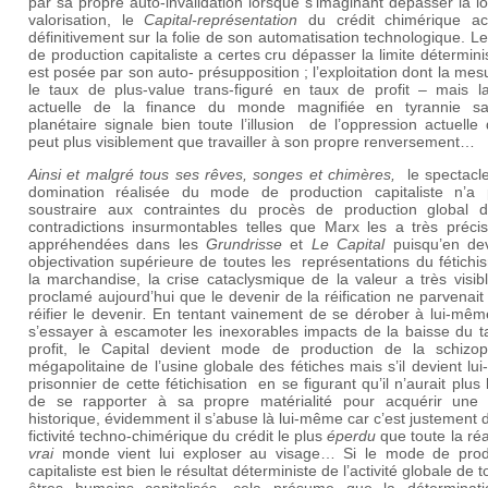
par sa propre auto-invalidation lorsque s’imaginant dépasser la lo
valorisation, le
Capital-représentation
du crédit chimérique a
définitivement sur la folie de son automatisation technologique. 
de production capitaliste a certes cru dépasser la limite détermini
est posée par son auto- présupposition ; l’exploitation dont la mes
le taux de plus-value trans-figuré en taux de profit – mais la
actuelle de la finance du monde magnifiée en tyrannie san
planétaire signale bien toute l’illusion de l’oppression actuelle
peut plus visiblement que travailler à son propre renversement…
Ainsi et malgré tous ses rêves, songes et chimères,
le spectacl
domination réalisée du mode de production capitaliste n’a
soustraire aux contraintes du procès de production global 
contradictions insurmontables telles que Marx les a très préci
appréhendées dans les
Grundrisse
et
Le Capital
puisqu’en de
objectivation supérieure de toutes les représentations du fétich
la marchandise, la crise cataclysmique de la valeur a très visi
proclamé aujourd’hui que le devenir de la réification ne parvenait
réifier le devenir
.
En tentant vainement de se dérober à lui-mêm
s’essayer à escamoter les inexorables impacts de la baisse du t
profit, le Capital devient mode de production de la schizop
mégapolitaine de l’usine globale des fétiches mais s’il devient l
prisonnier de cette fétichisation en se figurant qu’il n’aurait plus
de se rapporter à sa propre matérialité pour acquérir une r
historique, évidemment il s’abuse là lui-même
car c’est justement 
fictivité techno-chimérique du crédit le plus
éperdu
que toute la réa
vrai
monde vient lui exploser au visage… Si le mode de prod
capitaliste est bien le résultat déterministe de l’activité globale de t
êtres humains capitalisés, cela présume que la déterminat