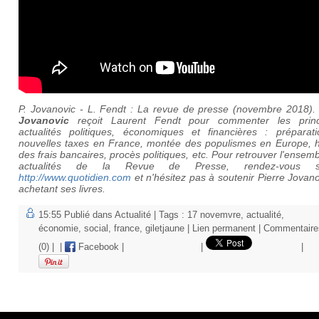
P. Jovanovic - L. Fendt : La revue de presse (novembre 2018)
Jovanovic
reçoit Laurent Fendt pour commenter les princ
actualités politiques, économiques et financières : préparat
nouvelles taxes en France, montée des populismes en Europe, 
des frais bancaires, procès politiques, etc. Pour retrouver l'ensem
actualités de la Revue de Presse, rendez-vous 
http://www.quotidien.com
et n'hésitez pas à soutenir Pierre Jovan
achetant ses livres.
15:55 Publié dans
Actualité
| Tags :
17 novemvre
,
actualité
,
économie
,
social
,
france
,
giletjaune
|
Lien permanent
|
Commentaire
(0)
|
|
Facebook
|
|
|