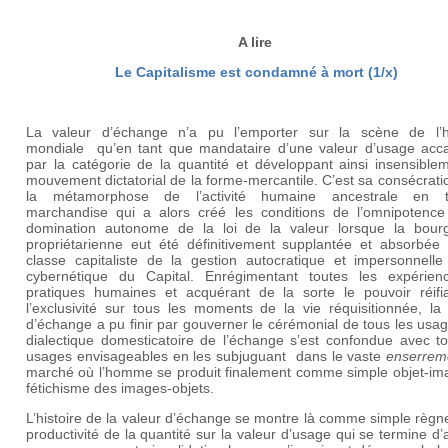
A lire
Le Capitalisme est condamné à mort (1/x)
La valeur d’échange n’a pu l’emporter sur la scène de l’hi
mondiale qu’en tant que mandataire d’une valeur d’usage acc
par la catégorie de la quantité et développant ainsi insensible
mouvement dictatorial de la forme-mercantile. C’est sa consécrat
la métamorphose de l’activité humaine ancestrale en tr
marchandise qui a alors créé les conditions de l’omnipotence
domination autonome de la loi de la valeur lorsque la bourg
propriétarienne eut été définitivement supplantée et absorbée 
classe capitaliste de la gestion autocratique et impersonnelle
cybernétique du Capital. Enrégimentant toutes les expérien
pratiques humaines et acquérant de la sorte le pouvoir réifi
l’exclusivité sur tous les moments de la vie réquisitionnée, la
d’échange a pu finir par gouverner le cérémonial de tous les usa
dialectique domesticatoire de l’échange s’est confondue avec to
usages envisageables en les subjuguant dans le vaste
enserre
marché où l’homme se produit finalement comme simple objet-im
fétichisme des images-objets.
L’histoire de la valeur d’échange se montre là comme simple règn
productivité de la quantité sur la valeur d’usage qui se termine d’a