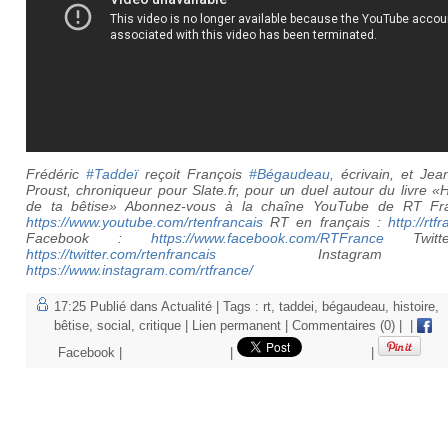
Frédéric
#Taddeï
reçoit François
#Bégaudeau
, écrivain, et Je
Proust, chroniqueur pour Slate.fr, pour un duel autour du livre «H
de ta bêtise» Abonnez-vous à la chaîne YouTube de RT Fr
https://www.youtube.com/rtenfrancais
RT en français :
http://rtf
Facebook :
https://www.facebook.com/RTFrance
Twitt
https://twitter.com/rtenfrancais
Instagram
https://www.instagram.com/rtfrance/
17:25 Publié dans
Actualité
| Tags :
rt
,
taddei
,
bégaudeau
,
histoire
,
bêtise
,
social
,
critique
|
Lien permanent
|
Commentaires (0)
|
|
Facebook
|
|
|