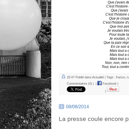
Que j'avais 
C'est l'histoire
Que j'avais
C'est l'histoire
Que je croya
C'est l'histoire d
Que moi peti
Je voulais tr
Pour toute l
Je voulais, j
Que la paix règ
En ce soir 
Mais tout a 
Mais tout a 
Mais tout a 
Non, non, rien
Tout, tout a cont
20:47 Publié dans
Actualité
| Tags :
france
,
r
Commentaires (0)
|
|
Facebook
|
|
08/08/2014
La presse coule encore p