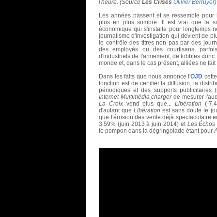
l'heure. (Source
Les Crises
Olivier Berruyer
)
Les années passent et se ressemble pour la
plus en plus sombre. Il est vrai que la sit
économique qui s'installe pour longtemps n
journalisme d'investigation qui devient de p
le contrôle des titres non pas par des jour
des employés ou des courtisans, parfoi
d'industriels de l'armement, de lobbies donc 
monde et, dans le cas présent, alliées ne fait
Dans les faits que nous annonce l'
OJD
cette
fonction est de certifier la diffusion, la dis
périodiques
et des supports publicitaires 
Internet Multimédia charger
de mesurer l'aud
La Croix
vend plus que...
Libération
(-7,4
d'autant que
Libération
est sans doute le jo
que l'érosion des vente déjà spectaculaire 
3.59% (juin 2013 à juin 2014) et
Les Échos
le pompon dans la dégringolade étant pour
A