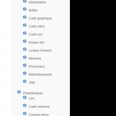
Alimentation
Boîtier
Carte graphique
Carte mère
Carte son
Disque dur
Lecteur Graveur
Mémoire
Processeur
Refroidissement
SSD
Périphériques
CPL
Carte mémoire
Casque-micro