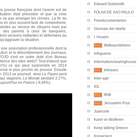
Edward Goldsmith
 presse française dont l'avenir est de
FOLHA DE SAO PAULO
uation était prévisible et que la crise
e va pas arranger les choses. La fin du
Freedocumentaries
lus en plus souvent taxé de complotisme,
nalistes au service de citoyens mais par
Giornale del ribelle
s des parents à celui de banquiers,
trois versions militantes et déformées du
I. Hosein
 qu'aggraver la situation.
Ilfattoquotidiano
 une association professionnelle dont la
tribution et le dénombrement des journaux,
Infoguerre
(l'OJD s'est en outre doté d'un
Bureau
ience des sites web)? Tout d'abord que
Informationclearinghouse
1%) ce qui peut surprendre en 2014
urnal le plus proche du pouvoir. Ensuite
Infowars
en 2013 se poursuit ainsi
Le Figaro
perd
Inter-agir
qui stagnent,
Le Monde
perdant 3.27%,
ujourd'hui en France
(-9,49%).
IOL
IRIB
Jerusalem Post
Juancole
Karel vn Wolferen
Keep talking Greece
Knowckers