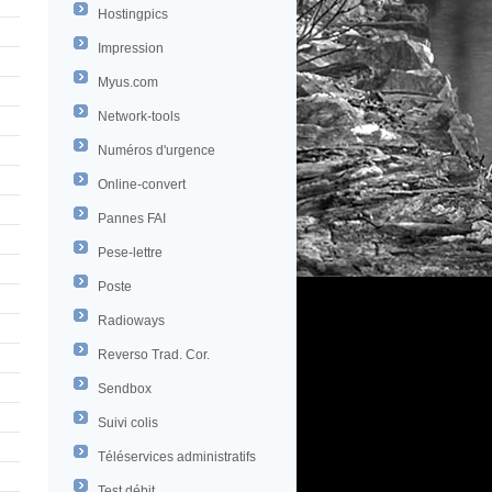
Hostingpics
Impression
Myus.com
Network-tools
Numéros d'urgence
Online-convert
Pannes FAI
Pese-lettre
Poste
Radioways
Reverso Trad. Cor.
Sendbox
Suivi colis
Téléservices administratifs
Test débit