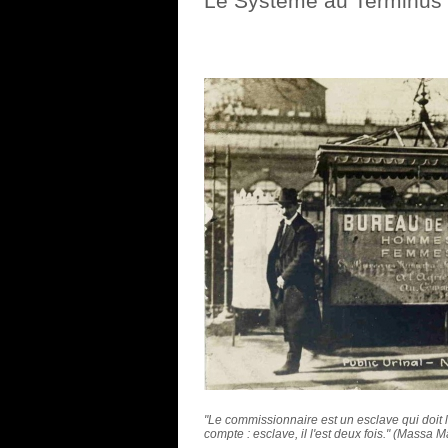
Le Système au Terminus 
"Le commissionnaire est un esclave qui doit 
compte : esclave, il l'est deux fois." (Massa 