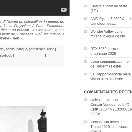
Guerre et effet de serre
(1/2)
AMD Ryzen 5 9600X : Le
on F. Devant un échantillon du monde de
caméléon des...
 la Halle Freyssinet à Paris. Emmanuel
lites" au pouvoir : les territoires, quels
Wonder Valley ou le
des lieux de « passage » où les individus
mirage toxique de l’IA
n’être « rien ».
dans...
RTX 5060 la carte
niel
,
bobos
,
banque
,
parasitisme
,
ruine
|
graphique 2026
acebook
|
|
L'agir communicationnel
de Habermas est-il...
Le Rapport Alloncle ou la
vision bien modérée...
COMMENTAIRES RÉCE
sativa tincture
sur
Corsair Vengeance LPX
CMK32GX4M2E3200C16
32 Go...
icedodo
sur
Investiture
Trump 2025 le discours
intégral...