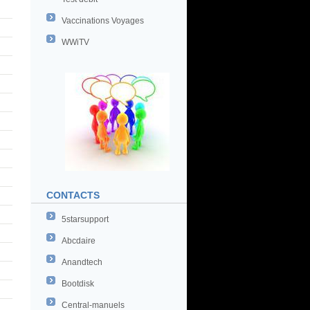
Vaccinations Voyages
WWiTV
CONTACTS
5starsupport
Abcdaire
Anandtech
Bootdisk
Central-manuels