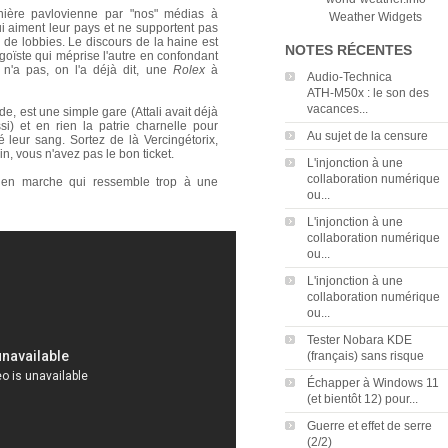
ière pavlovienne par "nos" médias à
Weather Widgets
i aiment leur pays et ne supportent pas
, de lobbies. Le discours de la haine est
NOTES RÉCENTES
 égoïste qui méprise l'autre en confondant
l n'a pas, on l'a déjà dit, une
Rolex
à
Audio‑Technica
ATH‑M50x : le son des
vacances...
, est une simple gare (Attali avait déjà
ssi) et en rien la patrie charnelle pour
Au sujet de la censure
 leur sang. Sortez de là Vercingétorix,
, vous n'avez pas le bon ticket.
L'injonction à une
collaboration numérique
 en marche qui ressemble trop à une
ou...
L'injonction à une
collaboration numérique
ou...
L'injonction à une
collaboration numérique
ou...
Tester Nobara KDE
(français) sans risque
Échapper à Windows 11
(et bientôt 12) pour...
Guerre et effet de serre
(2/2)