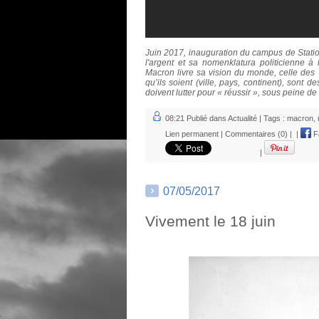
Juin 2017, inauguration du campus de Stati
l'argent et sa nomenklatura politicienne à
Macron livre sa vision du monde, celle des "é
qu’ils soient (ville, pays, continent), sont 
doivent lutter pour « réussir », sous peine de 
08:21 Publié dans
Actualité
| Tags :
macron
,
Lien permanent
|
Commentaires (0)
|
|
F
|
07/05/2017
Vivement le 18 juin