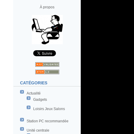
À propos
CATÉGORIES
Actualité
Gadgets
Loisirs Jeux Salons
Station PC recommandée
Unité centrale