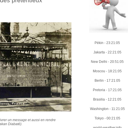
des prétentieux
Pékin
-
23:21:06
Jakarta
-
22:21:06
New Delhi
-
20:51:06
Moscou
-
18:21:06
Berlin
-
17:21:06
Pretoria
-
17:21:06
Brasilia
-
12:21:06
Washington
-
11:21:06
Tokyo
-
00:21:06
livrer un message et aussi en rendre
Makan Diabaté).
world-weather.info