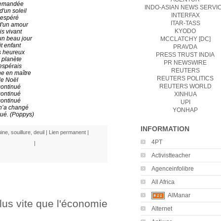
demandée
INDO-ASIAN NEWS SERVI
 d'un soleil
INTERFAX
 espéré
ITAR-TASS
 d'un amour
KYODO
is vivant
'un beau jour
MCCLATCHY [DC]
t enfant
PRAVDA
ès heureux
PRESS TRUST INDIA
a planète
PR NEWSWIRE
'espérais
REUTERS
ne en maître
REUTERS POLITICS
de Noël
REUTERS WORLD
continué
continué
XINHUA
continué
UPI
 n’a changé
YONHAP
inué. (Poppys)
INFORMATION
uine
,
souillure
,
deuil
|
Lien permanent
|
4PT
|
Activistteacher
Agenceinfolibre
All Africa
AlManar
lus vite que l'économie
Alternet