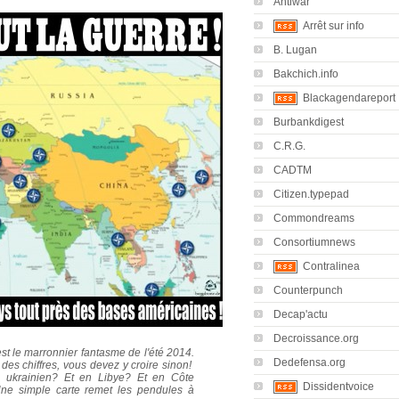
Antiwar
Arrêt sur info
B. Lugan
Bakchich.info
Blackagendareport
Burbankdigest
C.R.G.
CADTM
Citizen.typepad
Commondreams
Consortiumnews
Contralinea
Counterpunch
Decap'actu
Decroissance.org
est le marronnier fantasme de l'été 2014.
Dedefensa.org
 des chiffres, vous devez y croire sinon!
 ukrainien? Et en Libye? Et en Côte
Dissidentvoice
Une simple carte remet les pendules à