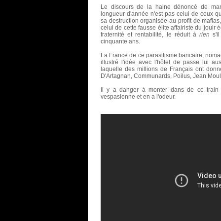
Le discours de la haine dénoncé de man
longueur d'année n'est pas celui de ceux qu
sa destruction organisée au profit de mafias
celui de cette fausse élite affairiste du jouir
fraternité et rentabilité, le réduit à
rien
s'i
cinquante ans.
La France de ce parasitisme bancaire, nomade
illustré l'idée avec l'hôtel de passe lui au
laquelle des millions de Français ont donné
D'Artagnan, Communards, Poilus, Jean Moulin
Il y a danger à monter dans de ce train
vespasienne et en a l'odeur.