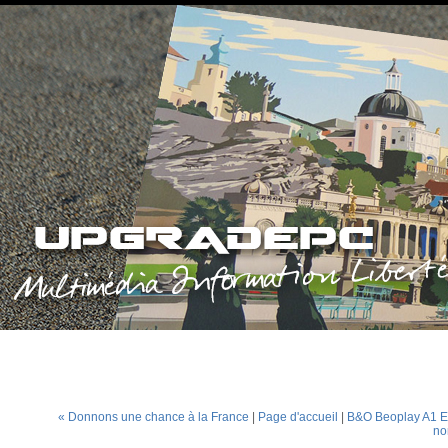
« Donnons une chance à la France
|
Page d'accueil
|
B&O Beoplay A1 E
no