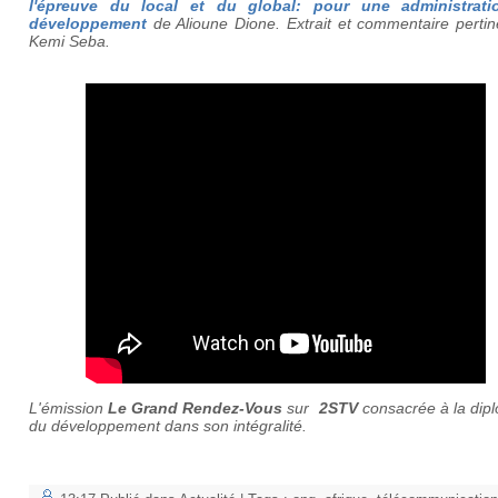
l'épreuve du local et du global: pour une administrat
développement
de
Alioune Dione.
Extrait et commentaire pertin
Kemi Seba.
L'émission
Le Grand Rendez-Vous
sur
2STV
consacrée à la dip
du développement dans son intégralité.