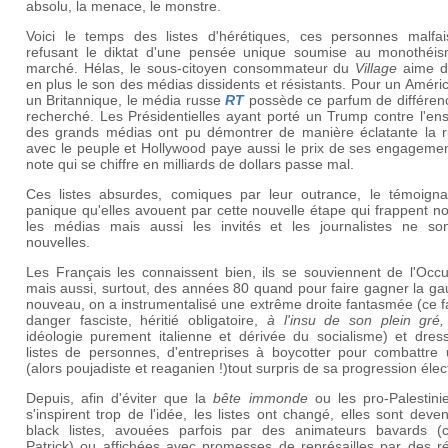
absolu, la menace, le monstre.
Voici le temps des listes d'hérétiques, ces personnes malfai
refusant le diktat d'une pensée unique soumise au monothéi
marché. Hélas, le sous-citoyen consommateur du
Village
aime d
en plus le son des médias dissidents et résistants. Pour un Améri
un Britannique, le média russe
RT
possède ce parfum de différenc
recherché. Les Présidentielles ayant porté un Trump contre l'en
des grands médias ont pu démontrer de manière éclatante la r
avec le peuple et Hollywood paye aussi le prix de ses engagemen
note qui se chiffre en milliards de dollars passe mal.
Ces listes absurdes, comiques par leur outrance, le témoign
panique qu'elles avouent par cette nouvelle étape qui frappent n
les médias mais aussi les invités et les journalistes ne so
nouvelles.
Les Français les connaissent bien, ils se souviennent de l'Occu
mais aussi, surtout, des années 80 quand pour faire gagner la g
nouveau, on a instrumentalisé une extrême droite fantasmée (ce 
danger fasciste, héritié obligatoire,
à l'insu de son plein gré,
idéologie purement italienne et dérivée du socialisme) et dres
listes de personnes, d'entreprises à boycotter pour combattre
(alors poujadiste et reaganien !)tout surpris de sa progression élec
Depuis, afin d'éviter que la
bête immonde
ou les pro-Palestin
s'inspirent trop de l'idée, les listes ont changé, elles sont deve
black listes, avouées parfois par des animateurs bavards (
Patrick) ou affichées avec promesses de représailles par des r