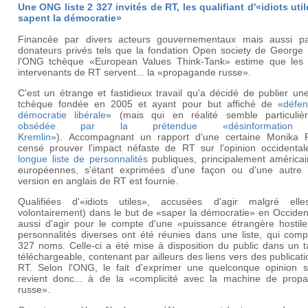
Une ONG liste 2 327 invités de RT, les qualifiant d'«idiots uti
sapent la démocratie»
Financée par divers acteurs gouvernementaux mais aussi p
donateurs privés tels que la fondation Open society de George 
l'ONG tchèque «European Values Think-Tank» estime que les
intervenants de RT servent... la «propagande russe».
C'est un étrange et fastidieux travail qu'a décidé de publier u
tchèque fondée en 2005 et ayant pour but affiché de «
défen
démocratie libérale
» (mais qui en réalité semble particuliè
obsédée par la prétendue «désinformation 
Kremlin»
). Accompagnant un rapport d'une certaine Monika R
censé prouver l'impact néfaste de RT sur l'opinion occidenta
longue liste de personnalités
publiques, principalement américai
européennes, s'étant exprimées d'une façon ou d'une autre 
version en anglais de RT est fournie.
Qualifiées d'«idiots utiles», accusées d'agir malgré ell
volontairement) dans le but de «saper la démocratie» en Occiden
aussi d'agir pour le compte d'une «puissance étrangère hostile
personnalités diverses ont été réunies dans une liste, qui comp
327 noms. Celle-ci a été mise à disposition du public dans un t
téléchargeable, contenant par ailleurs des liens vers des publicat
RT. Selon l'ONG, le fait d'exprimer une quelconque opinion 
revient donc... à de la «complicité avec la machine de prop
russe».