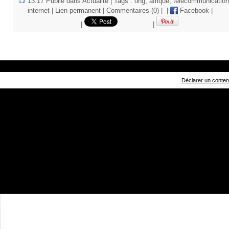
13:17 Publié dans
Actualité
| Tags :
ong
,
afrique
,
télécommunicatio
internet
|
Lien permanent
|
Commentaires (0)
|
|
Facebook
|
|
|
Déclarer un contenu 