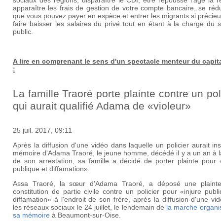
sociaux des régions, disparaître le CDI, être repoussé l'âge la re
apparaître les frais de gestion de votre compte bancaire, se réd
que vous pouvez payer en espèce et entrer les migrants si précie
faire baisser les salaires du privé tout en étant à la charge du 
public.
A lire en comprenant le sens d'un spectacle menteur du capit
:
La famille Traoré porte plainte contre un pol
qui aurait qualifié Adama de «violeur»
25 juil. 2017, 09:11
Après la diffusion d'une vidéo dans laquelle un policier aurait ins
mémoire d'Adama Traoré, le jeune homme, décédé il y a un an à l
de son arrestation, sa famille a décidé de porter plainte pour 
publique et diffamation».
Assa Traoré, la sœur d'Adama Traoré, a déposé une plaint
constitution de partie civile contre un policier pour «injure publ
diffamation» à l'endroit de son frère, après la diffusion d'une vi
les réseaux sociaux le 24 juillet, le lendemain de
la marche organi
sa mémoire
à Beaumont-sur-Oise.