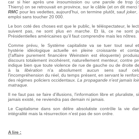
car si hier après une insoumission ou une parole de trop (
Thierry) on se retrouvait en province, sur le câble (et on dit merci 
RMC
pour les vedettes, aujourd'hui, on termine plutôt, sauf
joker
,
emploi sans toucher 20 000.
Le bon coté des choses est que le public, le téléspectateur, le lec
suivent pas, ne sont plus
en marche
. Et là, ce ne sont p
Présidentielles américaines qu'il faut comprendre mais les nôtres.
Comme prévu, le Système capitaliste va se tuer tout seul et
hystérie idéologique actuelle en pleine croissante et conta
(l'affaire purement financière Weinstein est éloquente) produis
discours totalement incohérent, naturellement menteur, contre pr
indique bien que toute violence de rue de gauche ou de droite d
à la
libération
n'a absolument aucun sens sauf cel
l'incompréhension du réel, du temps présent, en servant le renfo
des régimes policiers occidentaux.
La propagande n'est jamais loi
matraque.
Il ne faut pas se faire d'illusions, l'information libre et pluraliste, s
jamais existé, ne reviendra pas demain ni jamais.
Le Capitalisme dans son délire absolutiste contrôle la vie da
intégralité mais la résurrection n'est pas de son ordre.
A lire :