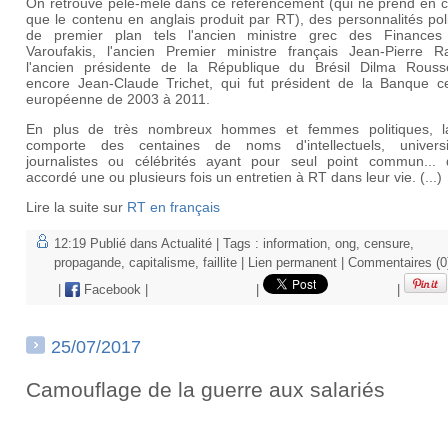
On retrouve pèle-mêle dans ce référencement (qui ne prend en 
que le contenu en anglais produit par RT), des personnalités pol
de premier plan tels l'ancien ministre grec des Finances
Varoufakis, l'ancien Premier ministre français Jean-Pierre Raf
l'ancien présidente de la République du Brésil Dilma Rouss
encore Jean-Claude Trichet, qui fut président de la Banque ce
européenne de 2003 à 2011.
En plus de très nombreux hommes et femmes politiques, la
comporte des centaines de noms d'intellectuels, universit
journalistes ou célébrités ayant pour seul point commun... d
accordé une ou plusieurs fois un entretien à RT dans leur vie. (...)
Lire la suite sur
RT en français
12:19 Publié dans
Actualité
| Tags :
information
,
ong
,
censure
,
propagande
,
capitalisme
,
faillite
|
Lien permanent
|
Commentaires (0
|
Facebook
|
|
|
25/07/2017
Camouflage de la guerre aux salariés