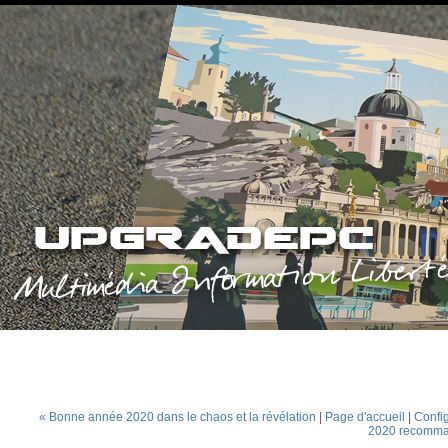
« Bonne année 2020 dans le chaos et la révélation
|
Page d'accueil
|
Confi
2020 recomma