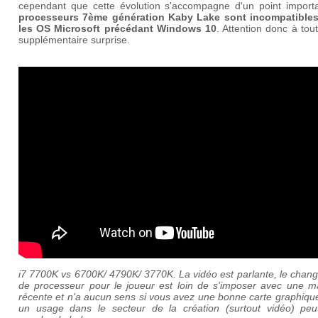
cependant que cette évolution s'accompagne d'un point importa
processeurs 7ème génération Kaby Lake sont incompatible
les OS Microsoft précédant Windows 10
. Attention donc à tou
supplémentaire surprise.
i7 7700K vs 6700K/ 4790K/ 3770K. La vidéo est parlante, le chan
de processeur pour le joueur est loin de s'imposer avec une m
récente et n'a aucun sens si vous avez une bonne carte graphiqu
un usage dans le secteur de la création (surtout vidéo) peut