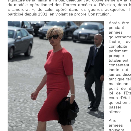
du modèle opérationnel des Forces armées ». Révision, dans l
« amélioratif», de celui opéré dans les guerres auxquelles l’It
participé depuis 1991, en violant sa propre Constitution.
Après être
pendan
années 
gouvernem
l’autre, a
complicit
parlement
presque
totalement
consenta
inerte qui 
jamais disc
tant que tel,
maintenant 
point de d
loi de l’Et
coup d’état
qui est en t
passer 
silence.
Aux Fo
armée
trouvent