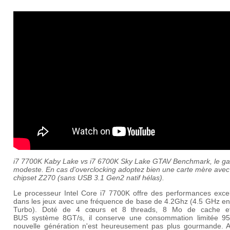
i7 7700K Kaby Lake vs i7 6700K Sky Lake GTAV Benchmark, le gai
modeste. En cas d'overclocking adoptez bien une carte mère avec
chipset Z270 (sans USB 3.1 Gen2 natif hélas).
Le processeur Intel Core i7 7700K offre des performances excel
dans les jeux avec une fréquence de base de 4.2Ghz (4.5 GHz e
Turbo). Doté de 4 cœurs et 8 threads, 8 Mo de cache e
BUS système 8GT/s, il conserve une consommation limitée 9
nouvelle génération n'est heureusement pas plus gourmande. A