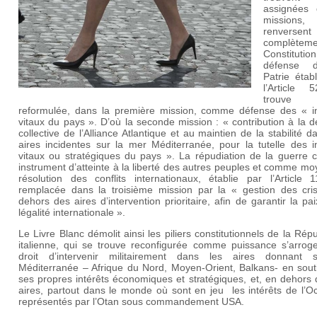
assignées 
missions
renversent
complètem
Constituti
défense 
Patrie étab
l’Article
trouve
reformulée, dans la première mission, comme défense des « in
vitaux du pays ». D’où la seconde mission : « contribution à la 
collective de l’Alliance Atlantique et au maintien de la stabilité d
aires incidentes sur la mer Méditerranée, pour la tutelle des i
vitaux ou stratégiques du pays ». La répudiation de la guerre
instrument d’atteinte à la liberté des autres peuples et comme m
résolution des conflits internationaux, établie par l’Article 1
remplacée dans la troisième mission par la « gestion des cri
dehors des aires d’intervention prioritaire, afin de garantir la pai
légalité internationale ».
Le Livre Blanc démolit ainsi les piliers constitutionnels de la Rép
italienne, qui se trouve reconfigurée comme puissance s’arroge
droit d’intervenir militairement dans les aires donnant 
Méditerranée – Afrique du Nord, Moyen-Orient, Balkans- en sout
ses propres intérêts économiques et stratégiques, et, en dehors
aires, partout dans le monde où sont en jeu les intérêts de l’O
représentés par l’Otan sous commandement USA.