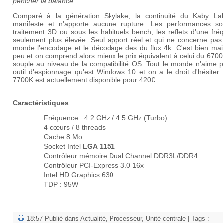
pencher la balance.
Comparé à la génération Skylake, la continuité du Kaby La
manifeste et n'apporte aucune rupture. Les performances so
traitement 3D ou sous les habituels bench, les reflets d'une fr
seulement plus élevée. Seul apport réel et qui ne concerne pas
monde l'encodage et le décodage des du flux 4k. C'est bien mais
peu et on comprend alors mieux le prix équivalent à celui du 6700
souple au niveau de la compatibilité OS. Tout le monde n'aime p
outil d'espionnage qu'est Windows 10 et on a le droit d'hésiter.
7700K est actuellement disponible pour 420€.
Caractéristiques
Fréquence : 4.2 GHz / 4.5 GHz (Turbo)
4 cœurs / 8 threads
Cache 8 Mo
Socket Intel
LGA 1151
Contrôleur mémoire Dual Channel DDR3L/DDR4
Contrôleur PCI-Express 3.0 16x
Intel HD Graphics 630
TDP : 95W
18:57 Publié dans
Actualité
,
Processeur
,
Unité centrale
| Tags :