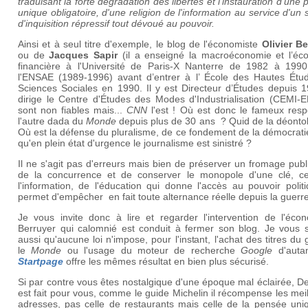
traduisant la forte dégradation des libertés et l'instauration d'une
unique obligatoire, d'une religion de l'information au service d'un 
d'inquisition répressif tout dévoué au pouvoir.
Ainsi et à seul titre d'exemple, le blog de l'économiste
Olivier Be
ou de
Jacques Sapir
(il a enseigné la macroéconomie et l’éc
financière à l'Université de Paris-X Nanterre de 1982 à 1990
l'ENSAE (1989-1996) avant d’entrer à l’ École des Hautes Étu
Sciences Sociales en 1990. Il y est Directeur d’Études depuis 1
dirige le Centre d'Études des Modes d'Industrialisation (CEMI-
sont non fiables mais...
CNN
l'est ! Où est donc le fameux resp
l'autre dada du
Monde
depuis plus de 30 ans ? Quid de la déonto
Où est la défense du pluralisme, de ce fondement de la démocrati
qu'en plein état d'urgence le journalisme est sinistré ?
Il ne s'agit pas d'erreurs mais bien de préserver un fromage publi
de la concurrence et de conserver le monopole d'une clé, ce
l'information, de l'éducation qui donne l'accès au pouvoir polit
permet d'empêcher en fait toute alternance réelle depuis la guerre
Je vous invite donc à lire et regarder l'intervention de l'écon
Berruyer qui calomnié est conduit à fermer son blog. Je vous s
aussi qu'aucune loi n'impose, pour l'instant, l'achat des titres du
le
Monde
ou l'usage du moteur de recherche
Google
d'auta
Startpage
offre les mêmes résultat en bien plus sécurisé.
Si par contre vous êtes nostalgique d'une époque mal éclairée, 
est fait pour vous, comme le guide Michelin il récompense les mei
adresses, pas celle de restaurants mais celle de la pensée uni