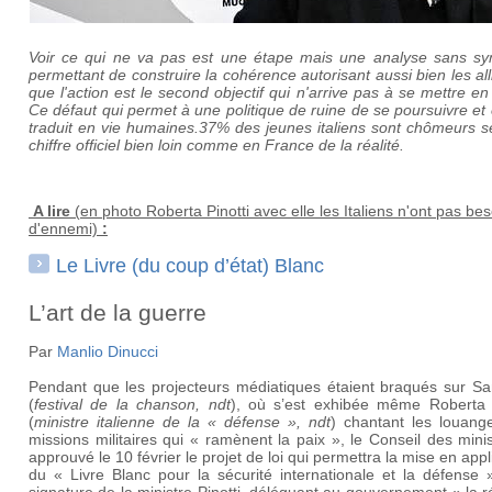
Voir ce qui ne va pas est une étape mais une analyse sans sy
permettant de construire la cohérence autorisant aussi bien les al
que l'action est le second objectif qui n'arrive pas à se mettre en
Ce défaut qui permet à une politique de ruine de se poursuivre et 
traduit en vie humaines.37% des jeunes italiens sont chômeurs s
chiffre officiel bien loin comme en France de la réalité.
A lire
(en photo
Roberta Pinotti avec elle les Italiens n'ont pas bes
d'ennemi)
:
Le Livre (du coup d’état) Blanc
L’art de la guerre
Par
Manlio Dinucci
Pendant que les projecteurs médiatiques étaient braqués sur S
(
festival de la chanson, ndt
), où s’est exhibée même Roberta P
(
ministre italienne de la
«
d
é
fense
»
, ndt
) chantant les louang
missions militaires qui « ramènent la paix », le Conseil des mini
approuvé le 10 février le projet de loi qui permettra la mise en appl
du « Livre Blanc pour la sécurité internationale et la défense 
signature de la ministre Pinotti, déléguant au gouvernement « la r