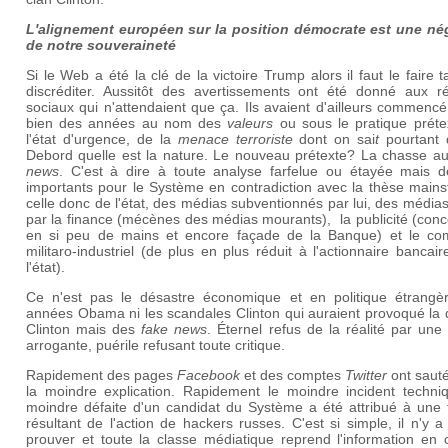
L'alignement européen sur la position démocrate est une né
de notre souveraineté
Si le Web a été la clé de la victoire Trump alors il faut le faire ta
discréditer. Aussitôt des avertissements ont été donné aux r
sociaux qui n'attendaient que ça. Ils avaient d'ailleurs commencé,
bien des années au nom des
valeurs
ou sous le pratique préte
l'état d'urgence, de la
menace terroriste
dont on sai
t
pourtant 
Debord quelle est la nature. Le nouveau prétexte? La chasse a
news
. C'est à dire à toute analyse farfelue ou étayée mais de
importants pour le Système en contradiction avec la thèse mains
celle donc de l'état, des médias subventionnés par lui, des média
par la finance (mécènes des médias mourants), la publicité (con
en si peu de mains et encore façade de la Banque) et le co
militaro-industriel (de plus en plus réduit à l'actionnaire bancai
l'état).
Ce n'est pas le désastre économique et en politique étrangè
années Obama ni les scandales Clinton qui auraient provoqué la 
Clinton mais des
fake news
. Éternel refus de la réalité par une
arrogante, puérile refusant toute critique.
Rapidement des pages
Facebook
et des comptes
Twitter
ont sauté
la moindre explication. Rapidement le moindre incident techniq
moindre défaite d'un candidat du Système a été attribué à une 
résultant de l'action de hackers russes. C'est si simple, il n'y a
prouver et toute la classe médiatique reprend l'information en 