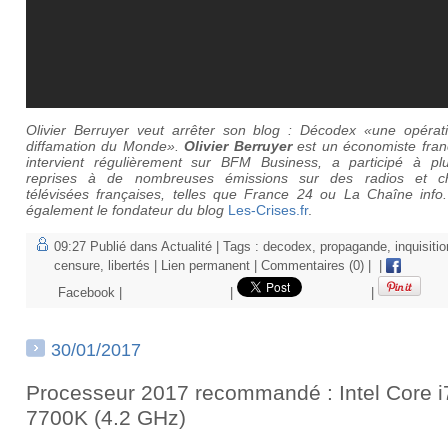
Olivier Berruyer veut arrêter son blog : Décodex «une opérat
diffamation du Monde».
Olivier Berruyer
est un économiste franç
intervient régulièrement sur BFM Business, a participé à plu
reprises à de nombreuses émissions sur des radios et c
télévisées françaises, telles que France 24 ou La Chaîne info. 
également le fondateur du blog
Les-Crises.fr
.
09:27 Publié dans
Actualité
| Tags :
decodex
,
propagande
,
inquisitio
censure
,
libertés
|
Lien permanent
|
Commentaires (0)
|
|
Facebook
|
|
|
30/01/2017
Processeur 2017 recommandé : Intel Core i
7700K (4.2 GHz)