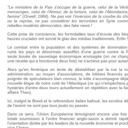
"Le ministère de la Paix s'occupe de la guerre, celui de la Véri
mensonges, celui de l'Amour, de la torture, celui de l'Abondance
famine" (Orwell, 1984). Ne pas voir l'inversion de la courbe du 
ou la reprise, ne pas considérer les terroristes en Syrie com
rebelles modérés démocrates, des fake news !
Cette prise de conscience, les formidables taux d'écoute des bl
heures cruciales ont sonné le glas des médias traditionnels. Enfin !
Le combat entre la population et des systèmes de domination
ruiné les pays et désormais assoiffés d'une guerre contre la R
seule bouée de sauvetage économique envisagée (on ne chan
une recette qui a fonctionné deux fois) ne s'achève pas pour autan
Alors qu'en Amérique on tente de déstabiliser par la rue la no
administration, au moyen d'associations, de lobbies financés p
poignée de spéculateurs bien connus, la lutte s'accompagne déjà
nouvelle étape de notre coté de l'Atlantique (ce qui n'empêchera 
hystéries d'entre deux tours actuellement en répétition avec la 
affaire Theo).
Ici, malgré le Brexit et le referendum italien bafoué, les scrutins d
de l'avenir ne sont pas tous joués ou passés.
Dans ce sens, l'Union Européenne témoignant encore une fois
totale soumission à l'ordre financier anglo-saxon a donné rapi
l'orientation dictée par les leaders de la nouvelle économie et pro
clan Clinton.