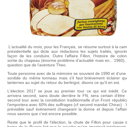
L'actualité du mois, pour les Français, se résume surtout à la c
présidentielle qui dicte aux rédactions les sujets traités, ignoré
façon de les conduire. Outre l'affaire Fillon, l'histoire de colon
sortie du chapeau (énorme problème d'actualité mais en... 1960), i
question que de l'aventure Theo.
Toute personne avec de la mémoire se souvient de 1990 et d'une 
sordide du même tonneau mais s'il faut brièvement éclairer qu
lanternes au sujet du retour du berlingot, disons ce qu'il en est.
L'élection 2017 se joue au premier tour ce qui est inédit. Cel
arrivera second, sans doute derrière le FN, sera certain d'être
second tour avec la constitution traditionnelle d'un Front républic
l'emportera avec 60% des suffrages (cf second mandat Chirac) . V
prévisible sauf évènement changeant la donne et depuis l'affai
nous savons que c'est encore possible.
Reste que le profil de l'élection, la chute de Fillon pour cause
haine de la Russie fait que la gauche qu'on imaginait totalement