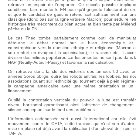
retrouve un espoir de l'emporter. Ce succès possible impliqu
conditions, faire monter le FN pour qu'il grignote l'électorat de dr
et que le candidat de gauche retenu soit suffisamment sur une
classique (donc pas sur la ligne virtuelle Macron) pour séduire l'él
historique très mécontent du bilan actuel et bien tenté par Mélenc
pêche ou le FN.
Le cas Theo tombe parfaitement comme outil de manipulati
détourne le débat normal sur le bilan économique et 
catastrophique vers la question ethnique et religieuse (Macron 
son renfort en évoquant la colonisation), le racisme etc. Il acce
division des milieux populaires car les émeutes ne sont pas dans 
NAP (Neuilly-Auteuil-Passy) et favorise la radicalisation.
On retrouve donc la clé des victoires des années 80 avec en
années Soros oblige, outre les robots antifas, les lobbies, les no
associations jouant sur l'ethnicité qui tournent déjà à plein régime
la campagne américaine avec une même orientation et u
financement.
Oublié la contestation verticale du pouvoir la lutte est transf
niveau horizontal garantissant ainsi l'absence de changement 
silence conceptuel sur le fond des problèmes.
L'information cadenassée sert aussi l'international car elle évi
mouvement contre le CETA, cette trahison qui n'est rien d'autre
mise en place (et déjà avant la ratification) d'un cheval de Troie, c
TAFTA.