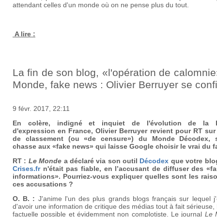
attendant celles d'un monde où on ne pense plus du tout.
A lire :
La fin de son blog, «l'opération de calomni
Monde, fake news : Olivier Berruyer se conf
9 févr. 2017, 22:11
En colère, indigné et inquiet de l'évolution de la l
d'expression en France, Olivier Berruyer revient pour RT sur l
de classement (ou «de censure») du Monde Décodex, s
chasse aux «fake news» qui laisse Google choisir le vrai du f
RT :
Le Monde
a déclaré via son outil
Décodex
que votre bl
Crises.fr
n'était pas fiable, en l’accusant de diffuser des «f
informations». Pourriez-vous expliquer quelles sont les rais
ces accusations ?
O. B. :
J'anime l'un des plus grands blogs français sur lequel j
d'avoir une information de critique des médias tout à fait sérieuse, 
factuelle possible et évidemment non complotiste. Le journal
Le 