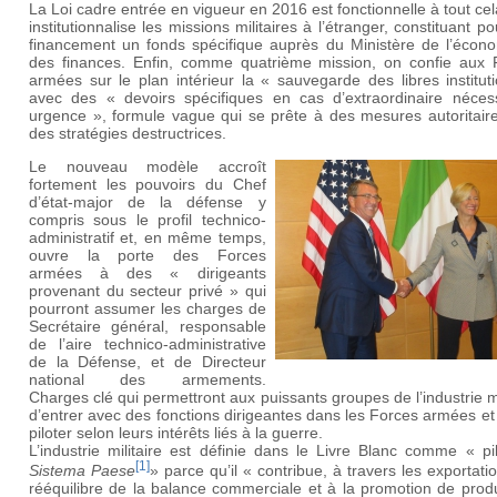
La Loi cadre entrée en vigueur en 2016 est fonctionnelle à tout cela
institutionnalise les missions militaires à l’étranger, constituant po
financement un fonds spécifique auprès du Ministère de l’écono
des finances. Enfin, comme quatrième mission, on confie aux 
armées sur le plan intérieur la « sauvegarde des libres institut
avec des « devoirs spécifiques en cas d’extraordinaire nécess
urgence », formule vague qui se prête à des mesures autoritaire
des stratégies destructrices.
Le nouveau modèle accroît
fortement les pouvoirs du Chef
d’état-major de la défense y
compris sous le profil technico-
administratif et, en même temps,
ouvre la porte des Forces
armées à des « dirigeants
provenant du secteur privé » qui
pourront assumer les charges de
Secrétaire général, responsable
de l’aire technico-administrative
de la Défense, et de Directeur
national des armements.
Charges clé qui permettront aux puissants groupes de l’industrie mi
d’entrer avec des fonctions dirigeantes dans les Forces armées et
piloter selon leurs intérêts liés à la guerre.
L’industrie militaire est définie dans le Livre Blanc comme « pi
[1]
Sistema Paese
» parce qu’il « contribue, à travers les exportati
rééquilibre de la balance commerciale et à la promotion de prod