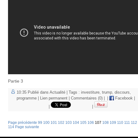
Partie 3
10:35 Publié dans
Actualité
| Tags :
investiture
,
trump
,
discours
,
programme
|
Lien permanent
|
Commentaires (0)
|
|
Facebook
|
|
|
Page précédente
99
100
101
102
103
104
105
106
107
108
109
110
111
112
114
Page suivante