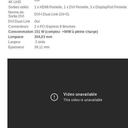
4K UHD
Sorties vidéo
1 x HDMI Femelle, 1 x DVI Femelle, 3 x DisplayPort Femelle
Norme de
DVI-I Dual-Link (24+5)
Sortie DVI
DVI Dual-Link
Oui
Connecteurs
2 x PCI Express 8 Broches
Consommation
151 W (comptez +90W à pleine charge)
Longueur
304,03 mm
Largeur
2 slots
Epaisseur
39,11 mm