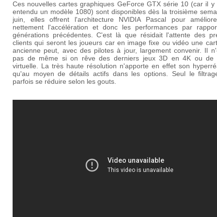
Ces nouvelles cartes graphiques GeForce GTX série 10 (car il y 
entendu un modèle 1080) sont disponibles dès la troisième sema
juin, elles offrent l'architecture NVIDIA Pascal pour améliore
nettement l'accélération et donc les performances par rappo
générations précédentes. C'est là que résidait l'attente des pr
clients qui seront les joueurs car en image fixe ou vidéo une car
ancienne peut, avec des pilotes à jour, largement convenir. Il n
pas de même si on rêve des derniers jeux 3D en 4K ou de r
virtuelle. La très haute résolution n'apporte en effet son hyperr
qu'au moyen de détails actifs dans les options. Seul le filtrag
parfois se réduire selon les gouts.