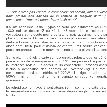
Si vous n'avez pas encore le caméscope ou l'écran, différez votr
pour profiter des baisses de la rentrée et craquez plutôt p
caméscope, l'appareil photo.
Marrakech en 4K.
Il existe chez Inno3D deux types de carte, pas seulement les 1070
1080 mais un design X3 ou X4. Le X3 retenu ici se distingue p
ventilateurs sans doute moins puissants mais aussi moins bruyan
plus appréciable. On ne trouvera pas non plus un mini ventilateur 
dédié à l'alimentation. Mais amateurs de clinquant, vous trouve
diode dont l'utilité pour
le niveau de charge
... fait sourire car ces
poussent partout et on en trouvera bientôt sur les pizzas si ça cont
Sur le plan matériel, la carte semble un plus robuste que les géné
précédentes de la marque avec un PCB bien peu modifié par rap
la référence Nvidia. On découvre un connecteur 6 broches assist
8-pins à destination des adeptes de l'overclocking. Un mot
consommation qui sera inférieure à 200W, elle exige une alimenta
500W minimum, il faut en tenir compte si votre configurati
gourmande.
Le refroidissement avec 3 ventilateurs 90mm se montre satisfaisa
la température n'est plus un problème depuis longtemps sur les 
Nvidia.