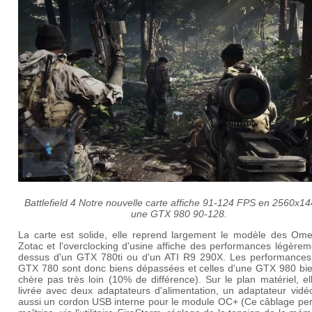
Battlefield 4 Notre nouvelle carte affiche 91-124 FPS en 2560x14
une GTX 980 90-128.
La carte est solide, elle reprend largement le modèle des Om
Zotac et l'overclocking d'usine affiche des performances légère
dessus d'un GTX 780ti ou d'un ATI R9 290X. Les performances
GTX 780 sont donc biens dépassées et celles d'une GTX 980 bie
chère pas très loin (10% de différence). Sur le plan matériel, e
livrée avec deux adaptateurs d'alimentation, un adaptateur vidé
aussi un cordon USB interne pour le module OC+ (Ce câblage per