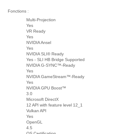
Fonctions :
Multi-Projection
Yes
VR Ready
Yes
NVIDIA Ansel
Yes
NVIDIA SLI® Ready
Yes - SLI HB Bridge Supported
NVIDIA G-SYNC™-Ready
Yes
NVIDIA GameStream™-Ready
Yes
NVIDIA GPU Boost™
3.0
Microsoft DirectX
12 API with feature level 12_1
Vulkan API
Yes
OpenGL
4.5
OS Certification