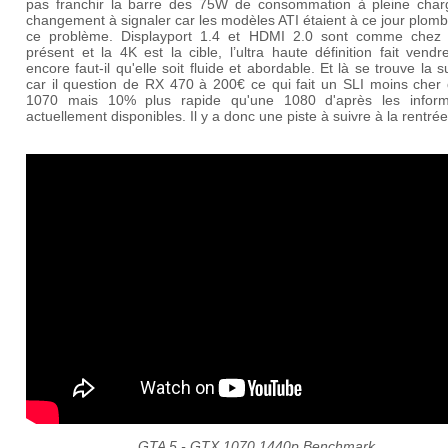
pas franchir la barre des 75W de consommation à pleine char
changement à signaler car les modèles ATI étaient à ce jour plom
ce problème. Displayport 1.4 et HDMI 2.0 sont comme chez 
présent et la 4K est la cible, l’ultra haute définition fait vend
encore faut-il qu'elle soit fluide et abordable. Et là se trouve la s
car il question de RX 470 à 200€ ce qui fait un SLI moins cher 
1070 mais 10% plus rapide qu'une 1080 d'après les inform
actuellement disponibles. Il y a donc une piste à suivre à la rentrée
GTA 5 - GTX 1070 1440p Benchmark