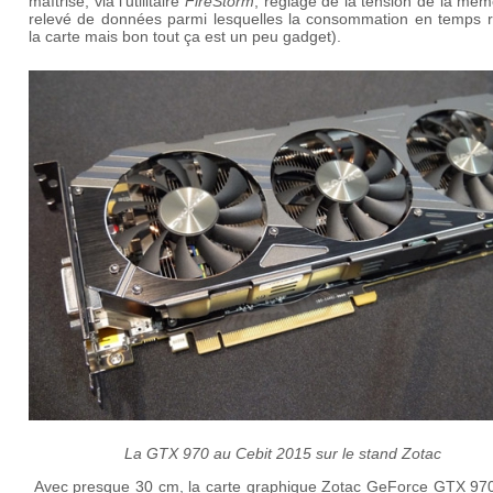
maîtrise, via l'utilitaire
FireStorm
, réglage de la tension de la mém
relevé de données parmi lesquelles la consommation en temps r
la carte mais bon tout ça est un peu gadget).
La GTX 970 au Cebit 2015 sur le stand Zotac
Avec presque 30 cm, la carte graphique Zotac GeForce GTX 97