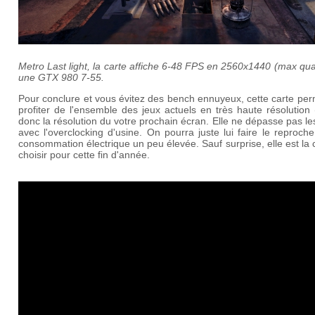
Metro Last light, la carte affiche 6-48 FPS en 2560x1440 (max qual
une GTX 980 7-55.
Pour conclure et vous évitez des bench ennuyeux, cette carte pe
profiter de l'ensemble des jeux actuels en très haute résolutio
donc la résolution du votre prochain écran. Elle ne dépasse pas l
avec l'overclocking d'usine. On pourra juste lui faire le reproch
consommation électrique un peu élevée. Sauf surprise, elle est la 
choisir pour cette fin d'année.