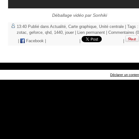
Déballage vidéo par Sonhiki
13:40 Publié dans
Actualité
,
Carte graphique
,
Unité centrale
| Tags :
zotac
,
geforce
,
qhd
,
1440
,
jouer
|
Lien permanent
|
Commentaires (0
|
Facebook
|
|
|
Déclarer un contenu 