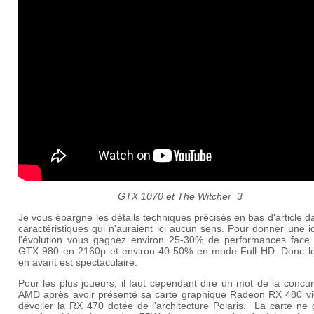
GTX 1070 et The Witcher 3
Je vous épargne les détails techniques précisés en bas d'article d
caractéristiques qui n'auraient ici aucun sens. Pour donner une 
l'évolution vous gagnez environ 25-30% de performances face
GTX 980 en 2160p et environ 40-50% en mode Full HD. Donc l
en avant est spectaculaire.
Pour les plus joueurs, il faut cependant dire un mot de la concu
AMD après avoir présenté sa carte graphique Radeon RX 480 vi
dévoiler la RX 470 dotée de l'architecture Polaris. La carte ne 