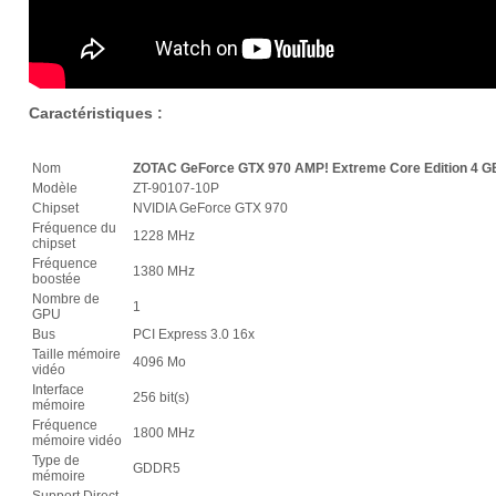
Caractéristiques :
Nom
ZOTAC GeForce GTX 970 AMP! Extreme Core Edition 4 G
Modèle
ZT-90107-10P
Chipset
NVIDIA GeForce GTX 970
Fréquence du
1228 MHz
chipset
Fréquence
1380 MHz
boostée
Nombre de
1
GPU
Bus
PCI Express 3.0 16x
Taille mémoire
4096 Mo
vidéo
Interface
256 bit(s)
mémoire
Fréquence
1800 MHz
mémoire vidéo
Type de
GDDR5
mémoire
Support Direct