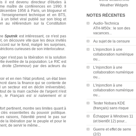
uis il est devenu directeur d'études à
Weather Widgets
me maître de conférences en 1990. Il
 décembre 1956 à Paris, un blogueur et
ns l'enseignement technique et en BTS,
NOTES RÉCENTES
à un billet viral publié sur son blog et
on
au référendum sur la Constitution
Audio‑Technica
ATH‑M50x : le son des
vacances...
îne
Sputnik
est intéressant, ce n'est pas
t, on découvre vite que les deux invités
Au sujet de la censure
ccord sur le fond, malgré les surprises,
trictions curieuses de son interlocuteur.
L'injonction à une
collaboration numérique
ger n'est pas la libération ni la solution
ou...
tie éveillée de la population. Le RIC est
à droite (Zemmour) par des acteurs du
L'injonction à une
collaboration numérique
ou...
 et en rien l'état profond, un état bien
ancré dans la finance qui se contente de
L'injonction à une
 secteur est en déclin irréversible).
collaboration numérique
out de la main cachée de l'argent n'est
ou...
te,
le Français est si naïvement et si
Tester Nobara KDE
(français) sans risque
fort pertinent, montre ses limites quant à
 clés essentielles du pouvoir politique.
Échapper à Windows 11
aisons, l'identité prend le pas sur
e la libération par le peuple et pour le
(et bientôt 12) pour...
ment, de servir le même...
Guerre et effet de serre
(2/2)