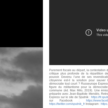
Purement fiscale au départ, la contestation d
critique plus profonde de la répartition d
pouvoir. Devenu l’une de ses revendicatio
citoyenne est-il la solution pour sauver 
démocratie tout court ? Russeurope Expres
figure du militantisme pour la démocratie
commune (éd. Max Milo, 2019). Une émissi
préparée avec Jean-Baptiste Mendès. Retr
Express sur le site de Sputnik :
https://fr.sp
sur Facebook :
https://www.face
https://twitter.com/sputnik_fr
Instagram :
https