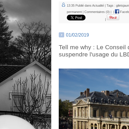
13:35 Publié dans
Actualité
| Tags :
giletsjau
permanent
|
Commentaires (0)
|
|
Faceb
|
01/02/2019
Tell me why : Le Conseil 
suspendre l'usage du LB