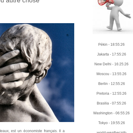
ou autre chose
Pékin
-
18:55:27
Jakarta
-
17:55:27
New Delhi
-
16:25:27
Moscou
-
13:55:27
Berlin
-
12:55:27
Pretoria
-
12:55:27
Brasilia
-
07:55:27
Washington
-
06:55:27
Tokyo
-
19:55:27
aux, est un économiste français. Il a
world-weather.info