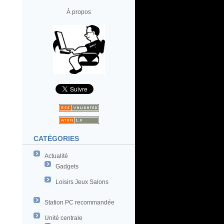
À propos
CATÉGORIES
Actualité
Gadgets
Loisirs Jeux Salons
Station PC recommandée
Unité centrale