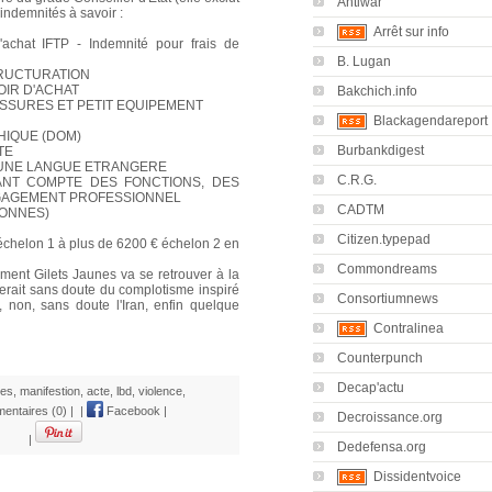
Antiwar
s indemnités à savoir :
Arrêt sur info
'achat IFTP - Indemnité pour frais de
B. Lugan
TRUCTURATION
OIR D'ACHAT
Bakchich.info
USSURES ET PETIT EQUIPEMENT
Blackagendareport
HIQUE (DOM)
Burbankdigest
TE
 D'UNE LANGUE ETRANGERE
C.R.G.
NANT COMPTE DES FONCTIONS, DES
ENGAGEMENT PROFESSIONNEL
CADTM
SONNES)
Citizen.typepad
échelon 1 à plus de 6200 € échelon 2 en
Commondreams
ent Gilets Jaunes va se retrouver à la
serait sans doute du complotisme inspiré
Consortiumnews
 non, sans doute l'Iran, enfin quelque
Contralinea
Counterpunch
Decap'actu
nes
,
manifestion
,
acte
,
lbd
,
violence
,
entaires (0)
|
|
Facebook
|
Decroissance.org
|
Dedefensa.org
Dissidentvoice