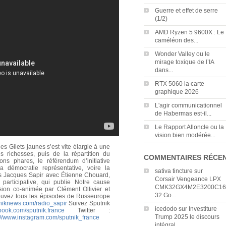
Guerre et effet de serre
(1/2)
AMD Ryzen 5 9600X : Le
caméléon des...
Wonder Valley ou le
mirage toxique de l’IA
dans...
RTX 5060 la carte
graphique 2026
L'agir communicationnel
de Habermas est-il...
Le Rapport Alloncle ou la
vision bien modérée...
es Gilets jaunes s’est vite élargie à une
es richesses, puis de la répartition du
COMMENTAIRES RÉCE
ns phares, le référendum d’initiative
la démocratie représentative, voire la
sativa tincture
sur
s Jacques Sapir avec Étienne Chouard,
Corsair Vengeance LPX
 participative, qui publie Notre cause
CMK32GX4M2E3200C16
on co-animée par Clément Ollivier et
32 Go...
ouvez tous les épisodes de Russeurope
utniknews.com/radio_sapir
Suivez Sputnik
icedodo
sur
Investiture
book.com/sputnik.france
Twitter :
Trump 2025 le discours
://www.instagram.com/sputnik_france
intégral...