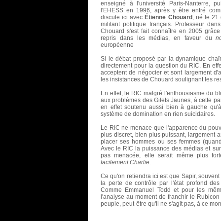
enseigné à l'université Paris-Nanterre, p
l'EHESS en 1996, après y être entré com
discute ici avec
Étienne Chouard
, né le 21
militant politique français. Professeur da
Chouard s'est fait connaître en 2005 grâce 
repris dans les médias, en faveur du
n
européenne
Si le débat proposé par la dynamique cha
directement pour la question du RIC. En effe
acceptent de négocier et sont largement d'a
les insistances de Chouard soulignant les res
En effet, le RIC malgré l'enthousiasme du blo
aux problèmes des Gilets Jaunes, à cette par
en effet soutenu aussi bien à gauche qu'
système de domination en rien suicidaires.
Le RIC ne menace que l'apparence du pouvoir
plus discret, bien plus puissant, largement 
placer ses hommes ou ses femmes (quand un
Avec le RIC la puissance des médias et surt
pas menacée, elle serait même plus for
facilement Charlie
.
Ce qu'on retiendra ici est que Sapir, souvent 
la perte de contrôle par l'état profond des
Comme Emmanuel Todd et pour les mêmes r
l'analyse au moment de franchir le Rubicon d
peuple, peut-être qu'il ne s'agit pas, à ce mo