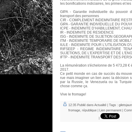
les bonifications indiciaires, les primes et le
GIPA - Garantie individuelle du pouvoir d
transport des personnes
CIR - COMPLEMENT INDEMNITAIRE RES
GIPA - GARANTIE INDIVIDUELLE DU POUV
ICPE - INDEMNITE D’HABILLEMENT, CHA
IR - INDEMNITE DE RESIDENCE
ISG - INDEMNITE DE SUJETION GEOGRAP
ITM - INDEMNITE TEMPORAIRE DE MOBILI
IULE - INDEMNITE POUR L'UTILISATION
RIFSEEP - REGIME INDEMNITAIRE TE
SUJETIONS, DE L'EXPERTISE ET DE L'
IFTP - INDEMNITE TRANSPORT DES PER
La rémunération s'échelonne de 5 473,28 € 
2017.
Ce petit monde en cas de succès du mouvem
rue mais imaginer un lien avec la décision 
par la Russie, le Venezuela ou la Turquie,
chose comme ça.
Vive le fromage!
12:35 Publié dans
Actualité
| Tags :
giletsjau
fromage
,
république
|
Lien permanent
|
Comm
|