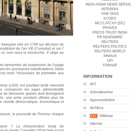
INDO-ASIAN NEWS SERVI
INTERFAX
ITAR-TASS
KYODO
MCCLATCHY [DC]
PRAVDA
PRESS TRUST INDIA
PR NEWSWIRE
REUTERS
ue française née en 1799 sur décision de
REUTERS POLITICS
itution de l'an VIII (Consulat) et sur l'
REUTERS WORLD
té ce nom sous la monarchie. Il siège au
XINHUA
UPI
er les demandes de suspension de l'usage
YONHAP
ans les prochaines manifestations Gilets
ences rend "nécessaire de permettre aux
INFORMATION
4PT
homme (LDH) ont pourtant tenté mercredi
 convaincre les juges administratifs
Activistteacher
rce de blessures graves dont témoignent
ale, une arme pourtant utilisée plus de
Agenceinfolibre
e révolte démocratique, économique et
All Africa
preuve, la poursuite de l'horreur chaque
AlManar
Alternet
savoir ? La rémunération brute de
ire du grade Conseiller d'Etat (elle exclut