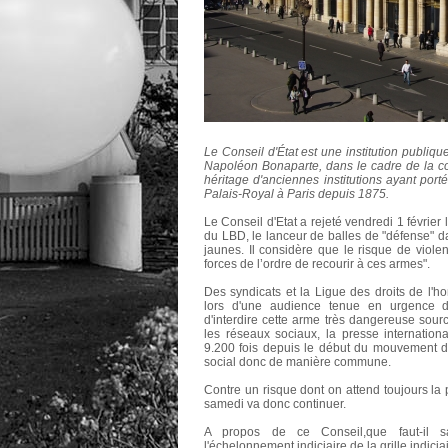
Le Conseil d'État est une institution publiq
Napoléon Bonaparte, dans le cadre de la const
héritage d'anciennes institutions ayant por
Palais-Royal à Paris depuis 1875.
Le Conseil d'Etat a rejeté vendredi 1 févri
du LBD, le lanceur de balles de "défense" d
jaunes. Il considère que le risque de viol
forces de l’ordre de recourir à ces armes".
Des syndicats et la Ligue des droits de l'
lors d'une audience tenue en urgence de
d'interdire cette arme très dangereuse sou
les réseaux sociaux, la presse internation
9.200 fois depuis le début du mouvement d
social donc de manière commune.
Contre un risque dont on attend toujours la 
samedi va donc continuer.
A propos de ce Conseil,que faut-il 
l'échelonnement indiciaire de la grille indicia