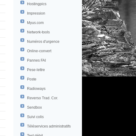
Hostingpics
Impression
Myus.com
Network-tools
Numéros d'urgence
Online-convert
Pannes FAI
Pese-lettre
Poste
Radioways
Reverso Trad. Cor.
Sendbox
Suivi colis
Téléservices administratifs
Test débit