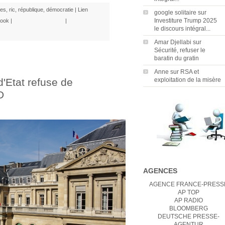
nes
,
ric
,
république
,
démocratie
|
Lien
google solitaire
sur
Investiture Trump 2025
ook
|
|
le discours intégral...
Amar Djellabi
sur
Sécurité, refuser le
baratin du gratin
Anne
sur
RSA et
d'Etat refuse de
exploitation de la misère
D
AGENCES
AGENCE FRANCE-PRESS
AP TOP
AP RADIO
BLOOMBERG
DEUTSCHE PRESSE-
AGENTUR