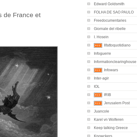
Edward Goldsmith
FOLHA DE SAO PAULO
s de France et
Freedocumentaries
Giornale del ribelle
I. Hosein
Ilfattoquotidiano
Infoguerre
Informationclearinghouse
Infowars
Inter-agir
IOL
IRIB
Jerusalem Post
Juancole
Karel vn Wolferen
Keep talking Greece
Knowckers