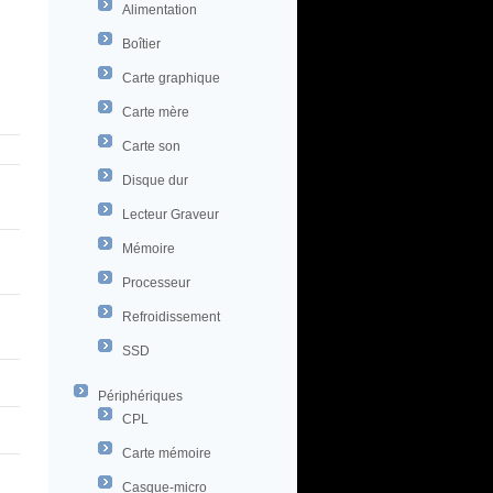
Alimentation
Boîtier
Carte graphique
Carte mère
Carte son
Disque dur
Lecteur Graveur
Mémoire
Processeur
Refroidissement
SSD
Périphériques
CPL
Carte mémoire
Casque-micro