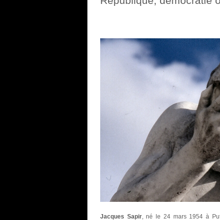
République, démocratie 
Jacques Sapir
, né le 24 mars 1954 à Pute