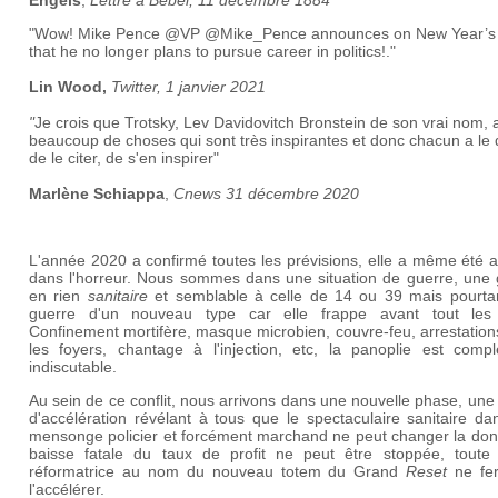
Engels
,
Lettre à Bebel, 11 décembre 1884
"Wow! Mike Pence
@VP
@Mike_Pence
announces on New Year’s
that he no longer plans to pursue career in politics!.
"
Lin Wood,
Twitter, 1 janvier 2021
"
Je crois que Trotsky, Lev Davidovitch Bronstein de son vrai nom, a
beaucoup de choses qui sont très inspirantes et donc chacun a le d
de le citer, de s'en inspirer"
Marlène Schiappa
,
Cnews 31 décembre 2020
L'année 2020 a confirmé toutes les prévisions, elle a même été 
dans l'horreur. Nous sommes dans une situation de guerre, une 
en rien
sanitaire
et semblable à celle de 14 ou 39 mais pourta
guerre d'un nouveau type car elle frappe avant tout les c
Confinement mortifère, masque microbien, couvre-feu, arrestatio
les foyers, chantage à l'injection, etc, la panoplie est compl
indiscutable.
Au sein de ce conflit, nous arrivons dans une nouvelle phase, un
d'accélération révélant à tous que le spectaculaire sanitaire d
mensonge policier et forcément marchand ne peut changer la don
baisse fatale du taux de profit ne peut être stoppée, toute 
réformatrice au nom du nouveau totem du Grand
Reset
ne fe
l'accélérer.