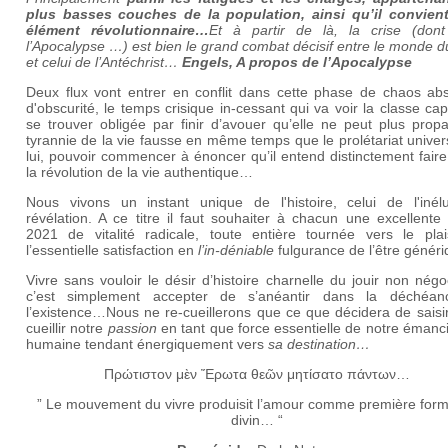
plus basses couches de la population, ainsi qu’il convien
élément révolutionnaire…
Et à partir de là, la crise (dont
l’Apocalypse …) est bien le grand combat décisif entre le monde d
et celui de l’Antéchrist…
Engels, A propos de l’Apocalypse
Deux flux vont entrer en conflit dans cette phase de chaos abs
d'obscurité, le temps crisique in-cessant qui va voir la classe capi
se trouver obligée par finir d’avouer qu’elle ne peut plus prop
tyrannie de la vie fausse en même temps que le prolétariat univer
lui, pouvoir commencer à énoncer qu’il entend distinctement faire
la révolution de la vie authentique…
Nous vivons un instant unique de l'histoire, celui de l'inélu
révélation. A ce titre il faut souhaiter à chacun une excellent
2021 de vitalité radicale, toute entière tournée vers le plai
l’essentielle satisfaction en
l’in-déniable
fulgurance de l’être génér
Vivre sans vouloir le désir d’histoire charnelle du jouir non négo
c’est simplement accepter de s’anéantir dans la déchéa
l’existence…Nous ne re-cueillerons que ce que décidera de saisi
cueillir notre
passion
en tant que force essentielle de notre émanc
humaine tendant énergiquement vers
sa destination…
Πρώτιστον μὲν Ἔρωτα θεῶν μητίσατο πάντων…
” Le mouvement du vivre produisit l’amour comme première for
divin… “