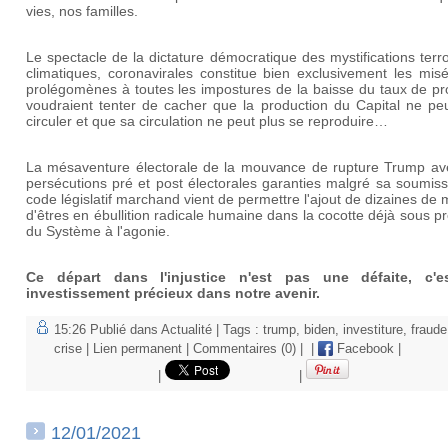
vies, nos familles.
Le spectacle de la dictature démocratique des mystifications terro
climatiques, coronavirales constitue bien exclusivement les mis
prolégomènes à toutes les impostures de la baisse du taux de pro
voudraient tenter de cacher que la production du Capital ne peu
circuler et que sa circulation ne peut plus se reproduire…
La mésaventure électorale de la mouvance de rupture Trump av
persécutions pré et post électorales garanties malgré sa soumis
code législatif marchand vient de permettre l'ajout de dizaines de m
d'êtres en ébullition radicale humaine dans la cocotte déjà sous p
du Système à l'agonie.
Ce départ dans l'injustice n'est pas une défaite, c'
investissement précieux dans notre avenir.
15:26 Publié dans
Actualité
| Tags :
trump
,
biden
,
investiture
,
fraude
crise
|
Lien permanent
|
Commentaires (0)
|
|
Facebook
|
|
|
12/01/2021