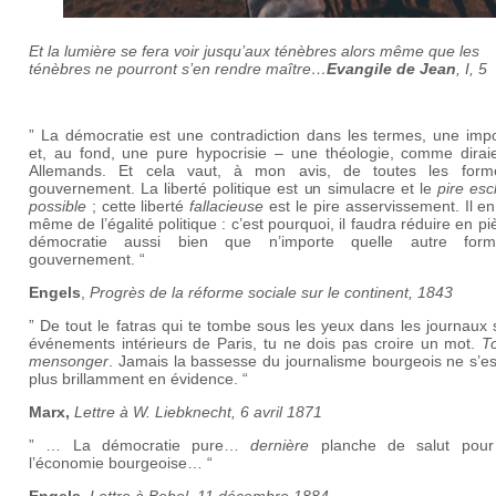
Et la lumière se fera voir jusqu’aux ténèbres alors même que les
ténèbres ne pourront s’en rendre maître…
Evangile de Jean
, I, 5
” La démocratie est une contradiction dans les termes, une impo
et, au fond, une pure hypocrisie – une théologie, comme diraie
Allemands. Et cela vaut, à mon avis, de toutes les for
gouvernement. La liberté politique est un simulacre et le
pire es
possible
; cette liberté
fallacieuse
est le pire asservissement. Il e
même de l’égalité politique : c’est pourquoi, il faudra réduire en pi
démocratie aussi bien que n’importe quelle autre for
gouvernement. “
Engels
,
Progrès de la réforme sociale sur le continent, 1843
” De tout le fatras qui te tombe sous les yeux dans les journaux 
événements intérieurs de Paris, tu ne dois pas croire un mot.
T
mensonger
. Jamais la bassesse du journalisme bourgeois ne s’e
plus brillamment en évidence. “
Marx,
Lettre à W. Liebknecht, 6 avril 1871
” … La démocratie pure…
dernière
planche de salut pour
l’économie bourgeoise… “