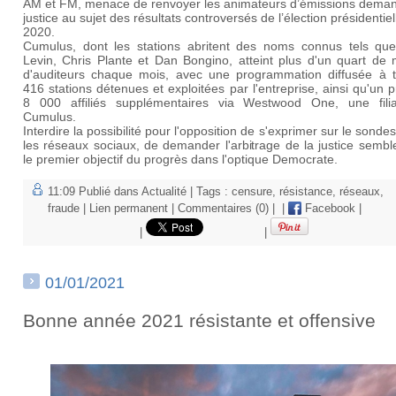
AM et FM, menace de renvoyer les animateurs d’émissions dema
justice au sujet des résultats controversés de l’élection présidentiel
2020.
Cumulus, dont les stations abritent des noms connus tels qu
Levin, Chris Plante et Dan Bongino, atteint plus d'un quart de m
d'auditeurs chaque mois, avec une programmation diffusée à t
416 stations détenues et exploitées par l'entreprise, ainsi qu'un 
8 000 affiliés supplémentaires via Westwood One, une fili
Cumulus.
Interdire la possibilité pour l'opposition de s'exprimer sur le sondes
les réseaux sociaux, de demander l'arbitrage de la justice semb
le premier objectif du progrès dans l'optique Democrate.
11:09 Publié dans
Actualité
| Tags :
censure
,
résistance
,
réseaux
,
fraude
|
Lien permanent
|
Commentaires (0)
|
|
Facebook
|
|
|
01/01/2021
Bonne année 2021 résistante et offensive