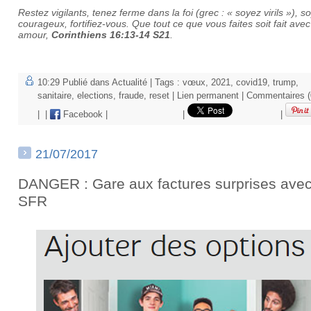
Restez vigilants, tenez ferme dans la foi (
grec : « soyez virils »
), s
courageux, fortifiez-vous. Que tout ce que vous faites soit fait avec
amour,
Corinthiens 16:13-14 S21
.
10:29 Publié dans
Actualité
| Tags :
vœux
,
2021
,
covid19
,
trump
,
sanitaire
,
elections
,
fraude
,
reset
|
Lien permanent
|
Commentaires (
|
|
Facebook
|
|
|
21/07/2017
DANGER : Gare aux factures surprises ave
SFR