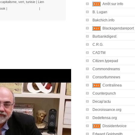
,
capitalisme
,
vert
,
tunisie
|
Lien
Arrêt sur info
ook
|
|
B. Lugan
Bakchich.info
Blackagendareport
Burbankdigest
C.R.G.
CADTM
Citizen.typepad
Commondreams
Consortiumnews
Contralinea
Counterpunch
Decap'actu
Decroissance.org
Dedefensa.org
Dissidentvoice
Edward Goldsmith