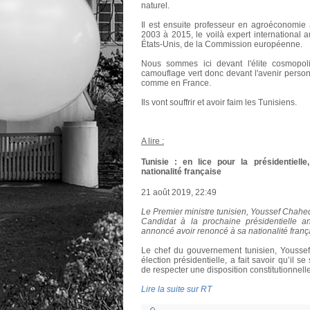
naturel.
Il est ensuite professeur en agroéconomie
2003 à 2015, le voilà expert international 
États-Unis, de la Commission européenne.
Nous sommes ici devant l'élite cosmopol
camouflage vert donc devant l'avenir perso
comme en France.
Ils vont souffrir et avoir faim les Tunisiens.
A lire :
Tunisie : en lice pour la présidentiell
nationalité française
21 août 2019, 22:49
Le Premier ministre tunisien, Youssef Chahed
Candidat à la prochaine présidentielle a
annoncé avoir renoncé à sa nationalité frança
Le chef du gouvernement tunisien, Yousse
élection présidentielle, a fait savoir qu’il se
de respecter une disposition constitutionnelle
Lire la suite sur RT