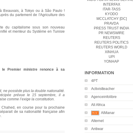
INTERFAX
ITAR-TASS
 à Beauvais, à Tokyo ou à São Paulo !
KYODO
auprès du partement de l'Agriculture des
MCCLATCHY [DC]
PRAVDA
ite du capitalisme sous son nouveau
PRESS TRUST INDIA
nnifié et menteur du Système en Tunisie
PR NEWSWIRE
REUTERS
REUTERS POLITICS
REUTERS WORLD
XINHUA
UPI
YONHAP
e, le Premier ministre renonce à sa
INFORMATION
4PT
Activistteacher
, ne possède plus la double nationalité.
nticipée prévue le 15 septembre, il a
Agenceinfolibre
ise comme l’exige la constitution.
All Africa
f Chahed, en course pour la prochaine
 séparait de sa nationalité française afin
AlManar
.
Alternet
Antiwar