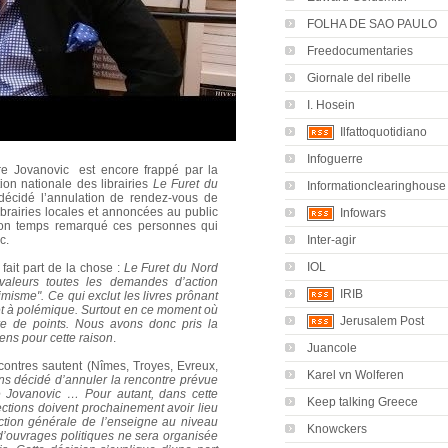
FOLHA DE SAO PAULO
Freedocumentaries
Giornale del ribelle
I. Hosein
Ilfattoquotidiano
Infoguerre
erre Jovanovic est encore frappé par la
ion nationale des librairies
Le Furet du
Informationclearinghouse
écidé l’annulation de rendez-vous de
ibrairies locales et annoncées au public
Infowars
son temps remarqué ces personnes qui
Inter-agir
c.
IOL
fait part de la chose :
Le Furet du Nord
aleurs toutes les demandes d’action
IRIB
timisme". Ce qui exclut les livres prônant
jet à polémique. Surtout en ce moment où
Jerusalem Post
re de points. Nous avons donc pris la
ens pour cette raison
.
Juancole
ncontres sautent (Nîmes, Troyes, Evreux,
Karel vn Wolferen
s décidé d’annuler la rencontre prévue
re
Jovanovic
… Pour autant, dans cette
Keep talking Greece
ections doivent prochainement avoir lieu
ection générale de l’enseigne au niveau
Knowckers
d’ouvrages politiques ne sera organisée