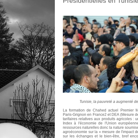
Présidentielles en Tunisi
Tunisie, la pauvreté a augmenté d
La formation de Chahed actuel Premier Min
Paris-Grignon en France2 et DEA (Mesure de 
tarifaires relatives aux produits agricoles :
Index à l'économie de l'Union européenn
ressources naturelles donc la nature soumise
agroéconomie sur la « mesure de l'impact de
sur
les échanges et le bien-être, bref enco