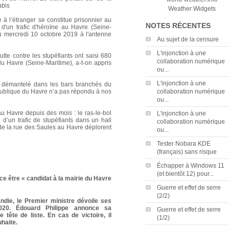
abis
Weather Widgets
e à l’étranger se constitue prisonnier au
NOTES RÉCENTES
d'un trafic d'héroïne au Havre (Seine-
ndu mercredi 10 octobre 2019 à l'antenne
Au sujet de la censure
L'injonction à une
tte contre les stupéfiants ont saisi 680
collaboration numérique
 du Havre (Seine-Maritime), a-t-on appris
ou...
L'injonction à une
e démantelé dans les bars branchés du
épublique du Havre n’a pas répondu à nos
collaboration numérique
ou...
u Havre depuis des mois : le ras-le-bol
L'injonction à une
on d’un trafic de stupéfiants dans un hall
collaboration numérique
de la rue des Saules au Havre déplorent
ou...
Tester Nobara KDE
(français) sans risque
Échapper à Windows 11
(et bientôt 12) pour...
e être « candidat à la mairie du Havre
Guerre et effet de serre
(2/2)
ndie, le Premier ministre dévoile ses
2020. Édouard Philippe annonce sa
Guerre et effet de serre
tête de liste. En cas de victoire, il
(1/2)
uhaite.