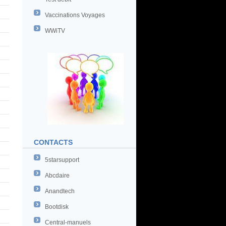
Vaccinations Voyages
WWiTV
CONTACTS
5starsupport
Abcdaire
Anandtech
Bootdisk
Central-manuels