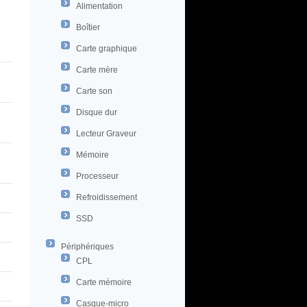
Alimentation
Boîtier
Carte graphique
Carte mère
Carte son
Disque dur
Lecteur Graveur
Mémoire
Processeur
Refroidissement
SSD
Périphériques
CPL
Carte mémoire
Casque-micro