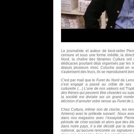
Le journaliste et auteur de best-seller Pi
censure et sous une forme inédite, la direct
Nord
, la chaîne des librairies
Cultura
ont d
dédicaces pourtant déjà organisés par les l
depuis plusieurs mois. Coluche avait en 
s'autorisent des trucs, ils se reproduisent don
C'est par mail que le
Furet du Nord
de Lens 
s’est engagé a passé au crible de ses v
culturelle (…) L’une de nos valeurs est "l’op
des thèses qui peuvent être clivantes ou su
la société est divisée sur un grand nomb
décision d’annuler votre venue au Furet de L
Chez
Cultura
,
même son de cloche
, les re
Amiens) avec le prétexte suivant :
Nous avon
dans nos magasins avec l’essayiste Pier
période de crise sociale et alors que des él
dans notre pays, il a été décidé par la dir
national, qu’aucune rencontre ou signature 