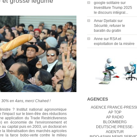
e et grosse légume
google solitaire
sur
Investiture Trump 2025
le discours intégral...
Amar Djellabi
sur
Sécurité, refuser le
baratin du gratin
Anne
sur
RSA et
exploitation de la misère
AGENCES
e 30% en 4ans, merci Chahed !
AGENCE FRANCE-PRESS
istre ? Institut national agronomique
AP TOP
l'impact sur le bien-être des réductions
AP RADIO
 une application du Trade Restrictiveness
BLOOMBERG
e) en économie de l'environnement et
 au capital puis en 2003, un doctorat en
DEUTSCHE PRESSE-
 la libéralisation des marchés agricoles
AGENTUR
re la farce bobo-verte contre le milieu
INDO-ASIAN NEWS SERVI