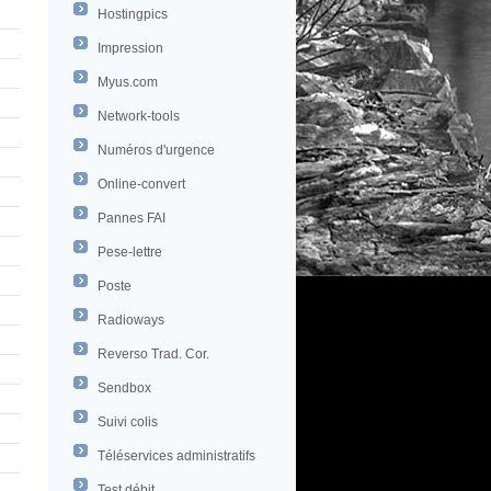
Hostingpics
Impression
Myus.com
Network-tools
Numéros d'urgence
Online-convert
Pannes FAI
Pese-lettre
Poste
Radioways
Reverso Trad. Cor.
Sendbox
Suivi colis
Téléservices administratifs
Test débit