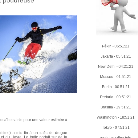
a poudreuse
Pékin
-
06:51:23
Jakarta
-
05:51:23
New Delhi
-
04:21:23
Moscou
-
01:51:23
Berlin
-
00:51:23
Pretoria
-
00:51:23
Brasilia
-
19:51:23
Washington
-
18:51:23
ocaïne saisie pour une valeur estimée à
Tokyo
-
07:51:23
itime) a mis fin à un trafic de drogue
 et du Havre. Le trafic portait sur de la
world-weather.info