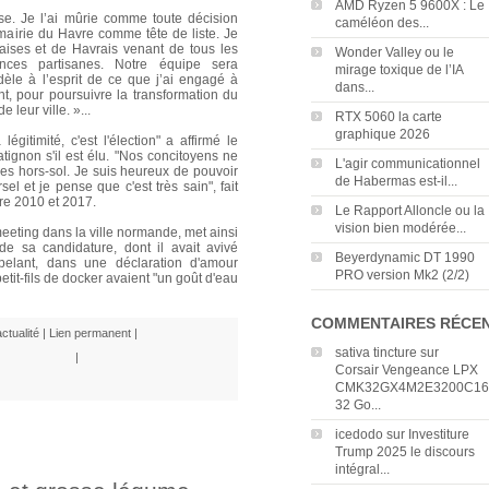
AMD Ryzen 5 9600X : Le
se. Je l’ai mûrie comme toute décision
caméléon des...
 mairie du Havre comme tête de liste. Je
aises et de Havrais venant de tous les
Wonder Valley ou le
ances partisanes. Notre équipe sera
mirage toxique de l’IA
dèle à l’esprit de ce que j’ai engagé à
dans...
ht, pour poursuivre la transformation du
 leur ville. »...
RTX 5060 la carte
graphique 2026
gitimité, c'est l'élection" a affirmé le
tignon s'il est élu. "Nos concitoyens ne
L'agir communicationnel
ues hors-sol. Je suis heureux de pouvoir
de Habermas est-il...
l et je pense que c'est très sain", fait
tre 2010 et 2017.
Le Rapport Alloncle ou la
vision bien modérée...
eeting dans la ville normande, met ainsi
e sa candidature, dont il avait avivé
Beyerdynamic DT 1990
pelant, dans une déclaration d'amour
PRO version Mk2 (2/2)
petit-fils de docker avaient "un goût d'eau
COMMENTAIRES RÉCE
actualité
|
Lien permanent
|
sativa tincture
sur
|
Corsair Vengeance LPX
CMK32GX4M2E3200C16
32 Go...
icedodo
sur
Investiture
Trump 2025 le discours
intégral...