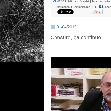
07:38 Publié dans
Actualité
| Tags :
actualité
permanent
|
Commentaires (0)
|
|
Faceb
|
01/04/2019
Censure, ça continue!