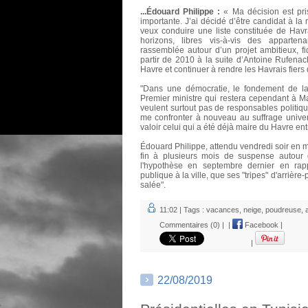
...Édouard Philippe
:
« Ma décision est pri
importante. J’ai décidé d’être candidat à la
veux conduire une liste constituée de Havr
horizons, libres vis-à-vis des apparten
rassemblée autour d’un projet ambitieux, fi
partir de 2010 à la suite d’Antoine Rufenac
Havre et continuer à rendre les Havrais fiers de
"Dans une démocratie, le fondement de la lé
Premier ministre qui restera cependant à Ma
veulent surtout pas de responsables politiq
me confronter à nouveau au suffrage universe
valoir celui qui a été déjà maire du Havre en
Édouard Philippe, attendu vendredi soir en m
fin à plusieurs mois de suspense autour d
l'hypothèse en septembre dernier en rap
publique à la ville, que ses "tripes" d'arrière-
salée".
11:02 | Tags :
vacances
,
neige
,
poudreuse
,
Commentaires (0)
|
|
Facebook
|
|
22/08/2019