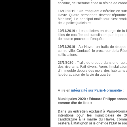
cocaïne, de l'héroïne et de la résine de cann
16/10/2019 :
Un trafiquant d’héroïne en fuit
Havre Quatre personnes devront répondre
Maritime). Le principal malfaiteur s'est re
de la police judiciaire.
10/11/2019 :
Les policiers en charge de la lu
kilos de cocaïne qui transitaient par le port
de source proche de l'enquête.
19/11/2019
: Au Havre, un trafic de drogu
centre-ville. Contacté, le procureur de la R
sollicitations.
23/1/2020 :
Trafic de drogue dans une rue a
des riverains. Fait divers. Après l’installati
d’immeuble depuis des mois, des habitants 
la dégradation de la vie du quartier.
A lire en
intégralité sur Paris-Normandie
:
Municipales 2020 : Édouard Philippe annonc
comme tête de liste »
Dans un entretien exclusif à Paris-Norma
intentions pour les municipales de 
candidature à la mairie du Havre, comme 
restera à Matignon si le chef de l’État le so