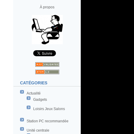
À propos
CATÉGORIES
Actualité
Gadgets
Loisirs Jeux Salons
Station PC recommandée
Unité centrale