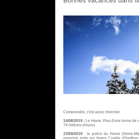
Bonnes vacances dans l
Comprendre, c'est aussi chercher.
14/08/2019 :
Le Havre: Plus d'une tonne de c
74 millions d'euros
23/09/2019
: la police du Havre (Seine-Mar
organisé entre les foyers Coallia d'Harfleur