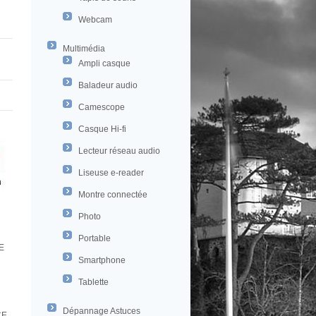
Webcam
Multimédia
Ampli casque
Baladeur audio
Camescope
Casque Hi-fi
Lecteur réseau audio
Liseuse e-reader
Montre connectée
Photo
Portable
E
Smartphone
Tablette
Dépannage Astuces
CE