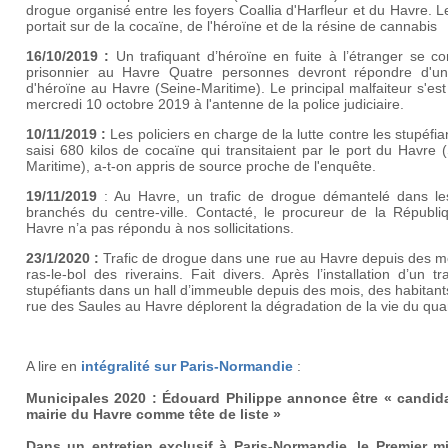
drogue organisé entre les foyers Coallia d'Harfleur et du Havre. Le
portait sur de la cocaïne, de l'héroïne et de la résine de cannabis
16/10/2019 :
Un trafiquant d’héroïne en fuite à l’étranger se co
prisonnier au Havre Quatre personnes devront répondre
d'un 
d'héroïne au Havre (Seine-Maritime). Le principal malfaiteur s'es
mercredi 10 octobre 2019 à l'antenne de la police judiciaire.
10/11/2019 :
Les policiers en charge de la lutte contre les stupéfia
saisi 680 kilos de cocaïne qui transitaient par le port du Havre 
Maritime), a-t-on appris de source proche de l'enquête.
19/11/2019
: Au Havre, un trafic de drogue démantelé dans le
branchés du centre-ville. Contacté, le procureur de la Républi
Havre n’a pas répondu à nos sollicitations.
23/1/2020 :
Trafic de drogue dans une rue au Havre depuis des mo
ras-le-bol des riverains. Fait divers. Après l’installation d’un tr
stupéfiants dans un hall d’immeuble depuis des mois, des habitant
rue des Saules au Havre déplorent la dégradation de la vie du quar
A lire en
intégralité sur Paris-Normandie
:
Municipales 2020 : Édouard Philippe annonce être « candida
mairie du Havre comme tête de liste »
Dans un entretien exclusif à Paris-Normandie, le Premier mi