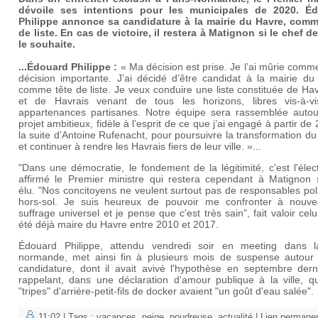
dévoile ses intentions pour les municipales de 2020. É
Philippe annonce sa candidature à la mairie du Havre, comm
de liste. En cas de victoire, il restera à Matignon si le chef de
le souhaite.
...Édouard Philippe
:
« Ma décision est prise. Je l’ai mûrie comm
décision importante. J’ai décidé d’être candidat à la mairie du
comme tête de liste. Je veux conduire une liste constituée de Ha
et de Havrais venant de tous les horizons, libres vis-à-v
appartenances partisanes. Notre équipe sera rassemblée autou
projet ambitieux, fidèle à l’esprit de ce que j’ai engagé à partir de
la suite d’Antoine Rufenacht, pour poursuivre la transformation d
et continuer à rendre les Havrais fiers de leur ville. »...
"Dans une démocratie, le fondement de la légitimité, c'est l'élec
affirmé le Premier ministre qui restera cependant à Matignon s'
élu. "Nos concitoyens ne veulent surtout pas de responsables pol
hors-sol. Je suis heureux de pouvoir me confronter à nouv
suffrage universel et je pense que c'est très sain", fait valoir celu
été déjà maire du Havre entre 2010 et 2017.
Édouard Philippe, attendu vendredi soir en meeting dans la
normande, met ainsi fin à plusieurs mois de suspense autour
candidature, dont il avait avivé l'hypothèse en septembre dern
rappelant, dans une déclaration d'amour publique à la ville, q
"tripes" d'arrière-petit-fils de docker avaient "un goût d'eau salée".
11:02 | Tags :
vacances
,
neige
,
poudreuse
,
actualité
|
Lien permane