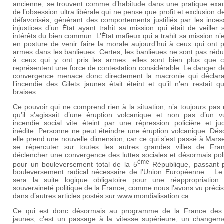
ancienne, se trouvent comme d’habitude dans une pratique exa
de l’obsession ultra libérale qui ne pense que profit et exclusion d
défavorisés, générant des comportements justifiés par les inces
injustices d’un État ayant trahit sa mission qui était de veiller 
intérêts du bien commun. L’État mafieux qui a trahit sa mission n’
en posture de venir faire la morale aujourd’hui à ceux qui ont p
armes dans les banlieues. Certes, les banlieues ne sont pas rédu
à ceux qui y ont pris les armes: elles sont bien plus que c
représentent une force de contestation considérable. Le danger d
convergence menace donc directement la macronie qui déclara
l’incendie des Gilets jaunes était éteint et qu’il n’en restait 
braises…
Ce pouvoir qui ne comprend rien à la situation, n’a toujours pas 
qu’il s’agissait d’une éruption volcanique et non pas d’un vu
incendie social vite éteint par une répression policière et jud
inédite. Personne ne peut éteindre une éruption volcanique. Dés
elle prend une nouvelle dimension, car ce qui s’est passé à Marse
se répercuter sur toutes les autres grandes villes de Fra
déclencher une convergence des luttes sociales et désormais pol
ème
pour un bouleversement total de la 5
République, passant 
bouleversement radical nécessaire de l’Union Européenne… Le 
sera la suite logique obligatoire pour une réappropriation
souveraineté politique de la France, comme nous l’avons vu préc
dans d’autres articles postés sur www.mondialisation.ca.
Ce qui est donc désormais au programme de la France des 
jaunes, c’est un passage à la vitesse supérieure, un changem