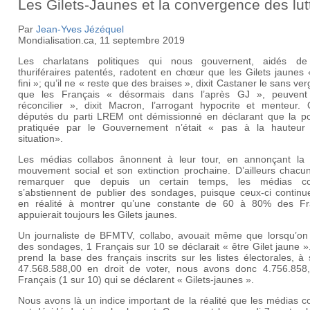
Les Gilets-Jaunes et la convergence des lut
Par
Jean-Yves Jézéquel
Mondialisation.ca, 11 septembre 2019
Les charlatans politiques qui nous gouvernent, aidés de
thuriféraires patentés, radotent en chœur que les Gilets jaunes 
fini »; qu’il ne « reste que des braises », dixit Castaner le sans ve
que les Français « désormais dans l’après GJ », peuven
réconcilier », dixit Macron, l’arrogant hypocrite et menteur. 
députés du parti LREM ont démissionné en déclarant que la pol
pratiquée par le Gouvernement n’était « pas à la hauteur
situation».
Les médias collabos ânonnent à leur tour, en annonçant la 
mouvement social et son extinction prochaine. D’ailleurs chacu
remarquer que depuis un certain temps, les médias co
s’abstiennent de publier des sondages, puisque ceux-ci continue
en réalité à montrer qu’une constante de 60 à 80% des Fr
appuierait toujours les Gilets jaunes.
Un journaliste de BFMTV, collabo, avouait même que lorsqu’on f
des sondages, 1 Français sur 10 se déclarait « être Gilet jaune »
prend la base des français inscrits sur les listes électorales, à 
47.568.588,00 en droit de voter, nous avons donc 4.756.858
Français (1 sur 10) qui se déclarent « Gilets-jaunes ».
Nous avons là un indice important de la réalité que les médias c