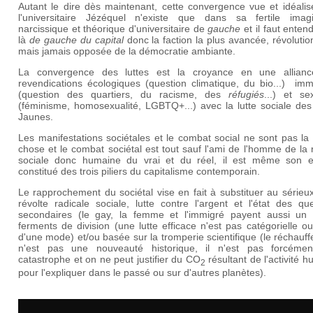
Autant le dire dès maintenant, cette convergence vue et idéalis
l'universitaire Jézéquel n'existe que dans sa fertile imagi
narcissique et théorique d'universitaire de
gauche
et il faut enten
là
de gauche du capital
donc la faction la plus avancée, révolutio
mais jamais opposée de la démocratie ambiante.
La convergence des luttes est la croyance en une allian
revendications écologiques (question climatique, du bio...) imm
(question des quartiers, du racisme, des
réfugiés
...) et se
(féminisme, homosexualité, LGBTQ+...) avec la lutte sociale des
Jaunes.
Les manifestations sociétales et le combat social ne sont pas l
chose et le combat sociétal est tout sauf l'ami de l'homme de la 
sociale donc humaine du vrai et du réel, il est même son 
constitué des trois piliers du capitalisme contemporain.
Le rapprochement du sociétal vise en fait à substituer au sérieu
révolte radicale sociale, lutte contre l'argent et l'état des qu
secondaires (le gay, la femme et l'immigré payent aussi un l
ferments de division (une lutte efficace n'est pas catégorielle ou 
d'une mode) et/ou basée sur la tromperie scientifique (le réchau
n'est pas une nouveauté historique, il n'est pas forcéme
catastrophe et on ne peut justifier du
CO
résultant de l'activité 
2
pour l'expliquer dans le passé ou sur d'autres planètes).