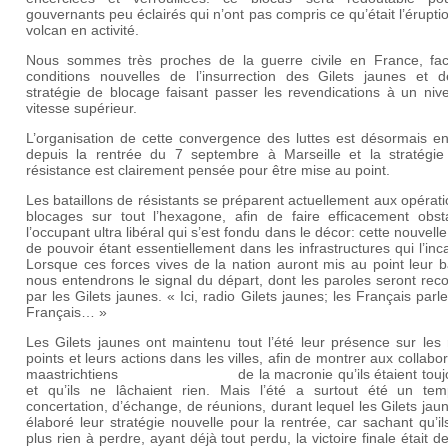
gouvernants peu éclairés qui n’ont pas compris ce qu’était l’érupti
volcan en activité.
Nous sommes très proches de la guerre civile en France, fa
conditions nouvelles de l’insurrection des Gilets jaunes et d
stratégie de blocage faisant passer les revendications à un niv
vitesse supérieur.
L’organisation de cette convergence des luttes est désormais en
depuis la rentrée du 7 septembre à Marseille et la stratégie
résistance est clairement pensée pour être mise au point.
Les bataillons de résistants se préparent actuellement aux opérat
blocages sur tout l’hexagone, afin de faire efficacement obst
l’occupant ultra libéral qui s’est fondu dans le décor: cette nouvell
de pouvoir étant essentiellement dans les infrastructures qui l’inc
Lorsque ces forces vives de la nation auront mis au point leur ba
nous entendrons le signal du départ, dont les paroles seront re
par les Gilets jaunes. « Ici, radio Gilets jaunes; les Français parl
Français… »
Les Gilets jaunes ont maintenu tout l’été leur présence sur les
points et leurs actions dans les villes, afin de montrer aux collabo
maastrichtiens
de la macronie qu’ils étaient touj
et qu’ils ne lâchaient rien. Mais l’été a surtout été un te
concertation, d’échange, de réunions, durant lequel les Gilets jau
élaboré leur stratégie nouvelle pour la rentrée, car sachant qu’il
plus rien à perdre, ayant déjà tout perdu, la victoire finale était 