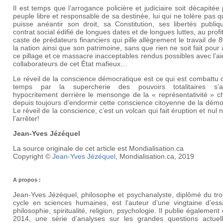
Il est temps que l’arrogance policière et judiciaire soit décapitée
peuple libre et responsable de sa destinée, lui qui ne tolère pas q
puisse anéantir son droit, sa Constitution, ses libertés publiq
contrat social édifié de longues dates et de longues luttes, au profi
caste de prédateurs financiers qui pille allègrement le travail de
la nation ainsi que son patrimoine, sans que rien ne soit fait pour 
ce pillage et ce massacre inacceptables rendus possibles avec l’a
collaborateurs de cet État mafieux…
Le réveil de la conscience démocratique est ce qui est combattu 
temps par la supercherie des pouvoirs totalitaires s’ab
hypocritement derrière le mensonge de la « représentativité » c
depuis toujours d’endormir cette conscience citoyenne de la démo
Le réveil de la conscience, c’est un volcan qui fait éruption et nul 
l’arrêter!
Jean-Yves Jézéquel
La source originale de cet article est Mondialisation.ca
Copyright ©
Jean-Yves Jézéquel
, Mondialisation.ca, 2019
A propos :
Jean-Yves Jézéquel, philosophe et psychanalyste, diplômé du tro
cycle en sciences humaines, est l’auteur d’une vingtaine d’ess
philosophie, spiritualité, religion, psychologie. Il publie également
2014, une série d’analyses sur les grandes questions actuel