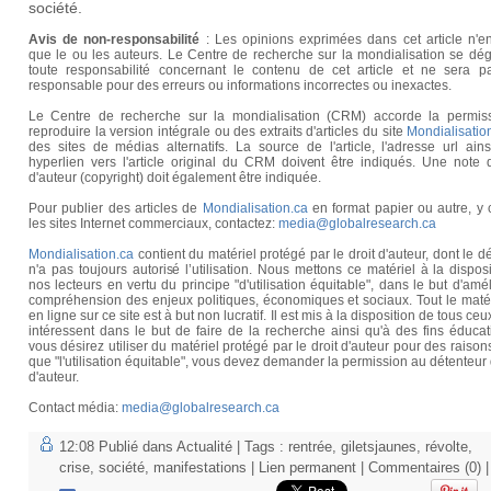
société.
Avis de non-responsabilité
: Les opinions exprimées dans cet article n'e
que le ou les auteurs. Le Centre de recherche sur la mondialisation se dé
toute responsabilité concernant le contenu de cet article et ne sera p
responsable pour des erreurs ou informations incorrectes ou inexactes.
Le Centre de recherche sur la mondialisation (CRM) accorde la permis
reproduire la version intégrale ou des extraits d'articles du site
Mondialisatio
des sites de médias alternatifs. La source de l'article, l'adresse url ain
hyperlien vers l'article original du CRM doivent être indiqués. Une note 
d'auteur (copyright) doit également être indiquée.
Pour publier des articles de
Mondialisation.ca
en format papier ou autre, y 
les sites Internet commerciaux, contactez:
media@globalresearch.ca
Mondialisation.ca
contient du matériel protégé par le droit d'auteur, dont le d
n'a pas toujours autorisé l’utilisation. Nous mettons ce matériel à la dispos
nos lecteurs en vertu du principe "d'utilisation équitable", dans le but d'amél
compréhension des enjeux politiques, économiques et sociaux. Tout le maté
en ligne sur ce site est à but non lucratif. Il est mis à la disposition de tous ceu
intéressent dans le but de faire de la recherche ainsi qu'à des fins éducat
vous désirez utiliser du matériel protégé par le droit d'auteur pour des raison
que "l'utilisation équitable", vous devez demander la permission au détenteur 
d'auteur.
Contact média:
media@globalresearch.ca
12:08 Publié dans
Actualité
| Tags :
rentrée
,
giletsjaunes
,
révolte
,
crise
,
société
,
manifestations
|
Lien permanent
|
Commentaires (0)