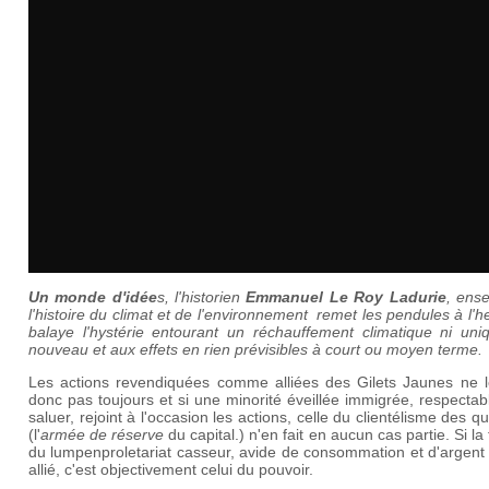
Un monde d'idée
s, l'historien
Emmanuel Le Roy Ladurie
, ens
l'histoire du climat et de l'environnement remet les pendules à l'h
balaye l'hystérie entourant un réchauffement climatique ni uniq
nouveau et aux effets en rien prévisibles à court ou moyen terme.
Les actions revendiquées comme alliées des Gilets Jaunes ne l
donc pas toujours et si une minorité éveillée immigrée, respectab
saluer, rejoint à l'occasion les actions, celle du clientélisme des qu
(l'
armée de réserve
du capital.) n'en fait en aucun cas partie. Si la
du lumpenproletariat casseur, avide de consommation et d'argent
allié, c'est objectivement celui du pouvoir.