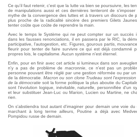
Ce qu'il faut retenir, c'est que la lutte va bien se poursuivre, les ten
de manipulations aussi et ces dernières tenteront de s'imposer 
mythe de la convergence des luttes et à travers un discours de 
plus proche de la radicalité sincère des premiers Gilets Jaunes
tenter coûte que coûte de reprendre la main.
Avec le temps le Système qui ne peut compter sur un succès ir
dans les fausses renonciations, il en passera par le RIC, la dém
participative, l'autogestion, etc. Figures, gourous partis, mouvanc
fleurir pour tenter de faire survivre ce qui est déjà condamné 
propres lois, le capitalisme. Aucun système n'est éternel.
Enfin, pour en finir avec cet article si lumineux dans son aveuglem
n'y a pas de problème de
macronnie
, ce n'est pas un probl
personne pouvant être réglé par une gestion réformée ou par un 
de la démocratie.
Macron ou son clone Trudeau sont l'expression
de la démocratie
soit la forme politique la plus aboutie du Capitali
sont l'évolution logique, inévitable, naturelle, personnifiée d'un 
et leur substituer Jean-Luc ou Marion, Lucien ou Martine, ne ch
rien.
On s'abstiendra tout autant d'imaginer pour demain une voie du 
marchant à long terme ailleurs, Poutine a déjà avec Medve
Pompidou russe de demain.