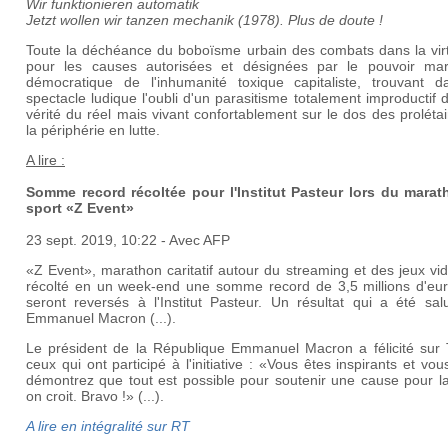
Wir funktionieren automatik
Jetzt wollen wir tanzen mechanik (1978). Plus de doute !
Toute la déchéance du boboïsme urbain des combats dans la virtu
pour les causes autorisées et désignées par le pouvoir ma
démocratique de l'inhumanité toxique capitaliste, trouvant d
spectacle ludique l'oubli d'un parasitisme totalement improductif 
vérité du réel mais vivant confortablement sur le dos des proléta
la périphérie en lutte.
A lire :
Somme record récoltée pour l'Institut Pasteur lors du marat
sport «Z Event»
23 sept. 2019, 10:22
- Avec AFP
«Z Event», marathon caritatif autour du streaming et des jeux vi
récolté en un week-end une somme record de 3,5 millions d'eur
seront reversés à l'Institut Pasteur. Un résultat qui a été sal
Emmanuel Macron (...).
Le président de la République Emmanuel Macron a félicité sur T
ceux qui ont participé à l'initiative : «Vous êtes inspirants et vo
démontrez que tout est possible pour soutenir une cause pour la
on croit. Bravo !» (...).
A lire en intégralité sur RT