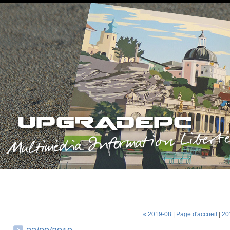
« 2019-08
|
Page d'accueil
|
20