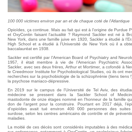
100 000 victimes environ par an et de chaque coté de l'Atlantique
Opioïdes, ça continue. Mais au fait qui est à l'origine de Purdue
et OxyContin faisant l'actualité ? Raymond Sackler est né à Bro
New York, dans une famille juive en 1920, Sackler a étudié à l'
High School et a étudié à l'Université de New York où il a obt
baccalauréat en 1938.
Sackler est certifié par l'American Board of Psychiatry and Neuro
1957, il était membre à vie de l’American Psychiatric Associ
Sackler, avec ses deux frères, Arthur et Mortimer, a co
fondé à Ne
le Creedmoor Institute for Psychobiological Studies, où ils ont m
recherches sur la psychobiologie de la schizophrénie (tiens tiens !
la psychose maniaco-dépressive.
En 2019 sur le campus de l'Université de Tel Aviv, des étudia
médecine se pressent dans la Sackler School of Medici
mastodonte de onze étages nommé en l'honneur de la famille qui 
don de l'argent pour la construire. Pourtant en 2017 déjà, l’ép
d’opioïdes avait tué environ 400 000 personnes des suites
surdose, selon les centres américains de contrôle et de prévent
maladies.
La moitié de ces décès sont considérés imputables à des médic
sur ordonnance, notamment à OxyContin, un analgésique fabriq