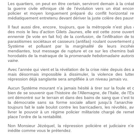
Les quartiers, on peut en être certain, serviront demain à la créa
la guerre civile ethnique clé de l'évolution vers un état encor
policier et moyen longuement préparé du conflit horizontal rel
médiatiquement entretenu devant dériver la juste colère des pauvr
Il faut aussi dire, encore, toujours, que la métropole n'est plus
des mois le lieu d'action Gilets Jaunes, elle est cette zone ouve
ennemie
(le vote en fait foi) de la
confusion
, de l'
infiltration
de to
parasitismes sociétaux et casseurs (antifas) roulant ouvertement 
Système et polluant par la
marginalité
de leurs incohér
mendiantes, tout message de rupture et ce sur les chemins bali
horodatés de la matraque de la
promenade hebdomadaire autoris
vaine
.
Avec l'année qui vient et la révélation de la crise niée depuis des
mais désormais impossible à dissimuler, la violence des luttes
répression déjà sanglante sera amplifiée à un niveau jamais vu.
Aucun Système mourant n'a jamais hésité à tirer sur la foule et 
bien de se souvenir que l'histoire de l'Allemagne, de l'Italie, de l'
ont démontré sur le terrain et dans des bains de sang que c'est t
la démocratie sans sa forme sociale allant jusqu'à l'anarchie
toujours fait le sale boulot contre les barricadiers, les révoltés, a
livrer le pouvoir à un régime policier militariste chargé de reme
place l'ordre de la rentabilité.
Non Monsieur Jézéquel, la répression policière et judiciaire n'
inédite comme vous le prétendez.