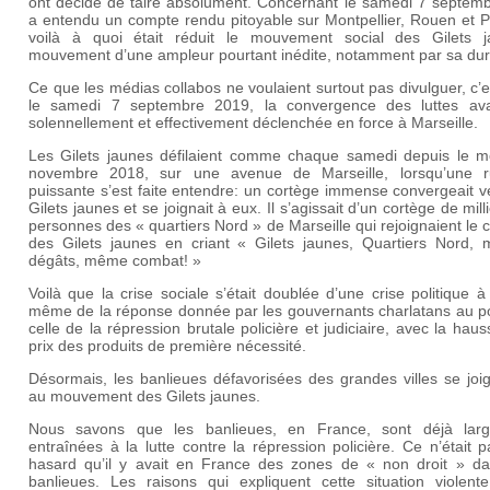
ont décidé de taire absolument. Concernant le samedi 7 septemb
a entendu un compte rendu pitoyable sur Montpellier, Rouen et P
voilà à quoi était réduit le mouvement social des Gilets j
mouvement d’une ampleur pourtant inédite, notamment par sa d
Ce que les médias collabos ne voulaient surtout pas divulguer, c’
le samedi 7 septembre 2019, la convergence des luttes ava
solennellement et effectivement déclenchée en force à Marseille.
Les Gilets jaunes défilaient comme chaque samedi depuis le m
novembre 2018, sur une avenue de Marseille, lorsqu’une 
puissante s’est faite entendre: un cortège immense convergeait v
Gilets jaunes et se joignait à eux. Il s’agissait d’un cortège de mill
personnes des « quartiers Nord » de Marseille qui rejoignaient le
des Gilets jaunes en criant « Gilets jaunes, Quartiers Nord,
dégâts, même combat! »
Voilà que la crise sociale s’était doublée d’une crise politique 
même de la réponse donnée par les gouvernants charlatans au po
celle de la répression brutale policière et judiciaire, avec la hau
prix des produits de première nécessité.
Désormais, les banlieues défavorisées des grandes villes se joi
au mouvement des Gilets jaunes.
Nous savons que les banlieues, en France, sont déjà lar
entraînées à la lutte contre la répression policière. Ce n’était 
hasard qu’il y avait en France des zones de « non droit » da
banlieues. Les raisons qui expliquent cette situation violente