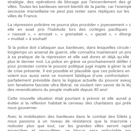
stratégie, des opérations de blocage par l’encerclement des g
villes. Toutes les banlieues seront bientôt de la partie, car l’exempl
secousse marseillaise ne peut pas rester sans répliques sur les
villes de France.
La répression policière ne pourra plus procéder « joyeusement »
elle en avait pris l’habitude lors des cortèges pacifiques q
« nassait », « arrosait », « grenadait », « gazait », « éborgn
« mutilait » à souhait!
Si la police doit s’attaquer aux banlieues, dans lesquelles circule
longtemps un arsenal de guerre, elle connaîtra maintenant un pri
à sa pratique de la répression et elle sait dores et déjà qu’elle
plus le dernier mot. La police en grève va prochainement défiler 
pour protester contre le pouvoir politique jugé inapte à gérer la si
de crise présente. Il est possible et plausible que ces policiers en
voient eux aussi venir ce moment fatidique d’une confrontation
parfaitement prévisible dans la logique actuelle du pouvoir aveu
son fanatisme fasciste ultra libéral, ne voulant rien savoir de la lég
des revendications du peuple maltraité depuis 40 ans!
Cette nouvelle situation était pourtant à prévoir et elle aurait 
évitée si la réflexion habitait le cerveau des charlatans qui pré
nous gouverner.
Avec la mobilisation des banlieues dans le combat des Gilets j
nous passons à un niveau de résistance que la macronie d
redouter plus que tout, car les grandes villes seront rapi
encerclées et verrouillées: ce blocus sera redoutable po