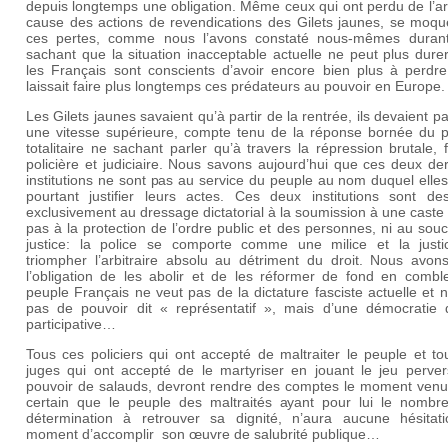
depuis longtemps une obligation. Même ceux qui ont perdu de l’a
cause des actions de revendications des Gilets jaunes, se moqu
ces pertes, comme nous l’avons constaté nous-mêmes durant 
sachant que la situation inacceptable actuelle ne peut plus dure
les Français sont conscients d’avoir encore bien plus à perdre
laissait faire plus longtemps ces prédateurs au pouvoir en Europe.
Les Gilets jaunes savaient qu’à partir de la rentrée, ils devaient p
une vitesse supérieure, compte tenu de la réponse bornée du p
totalitaire ne sachant parler qu’à travers la répression brutale, f
policière et judiciaire. Nous savons aujourd’hui que ces deux de
institutions ne sont pas au service du peuple au nom duquel elle
pourtant justifier leurs actes. Ces deux institutions sont des
exclusivement au dressage dictatorial à la soumission à une caste
pas à la protection de l’ordre public et des personnes, ni au souc
justice: la police se comporte comme une milice et la justic
triompher l’arbitraire absolu au détriment du droit. Nous avon
l’obligation de les abolir et de les réformer de fond en comb
peuple Français ne veut pas de la dictature fasciste actuelle et 
pas de pouvoir dit « représentatif », mais d’une démocratie d
participative…
Tous ces policiers qui ont accepté de maltraiter le peuple et t
juges qui ont accepté de le martyriser en jouant le jeu perver
pouvoir de salauds, devront rendre des comptes le moment venu. 
certain que le peuple des maltraités ayant pour lui le nombre
détermination à retrouver sa dignité, n’aura aucune hésitat
moment d’accomplir
son œuvre de salubrité publique…