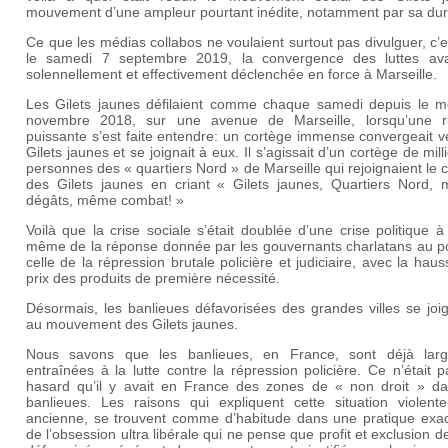
mouvement d’une ampleur pourtant inédite, notamment par sa d
Ce que les médias collabos ne voulaient surtout pas divulguer, c’
le samedi 7 septembre 2019, la convergence des luttes ava
solennellement et effectivement déclenchée en force à Marseille.
Les Gilets jaunes défilaient comme chaque samedi depuis le m
novembre 2018, sur une avenue de Marseille, lorsqu’une 
puissante s’est faite entendre: un cortège immense convergeait v
Gilets jaunes et se joignait à eux. Il s’agissait d’un cortège de mill
personnes des « quartiers Nord » de Marseille qui rejoignaient le
des Gilets jaunes en criant « Gilets jaunes, Quartiers Nord,
dégâts, même combat! »
Voilà que la crise sociale s’était doublée d’une crise politique 
même de la réponse donnée par les gouvernants charlatans au po
celle de la répression brutale policière et judiciaire, avec la hau
prix des produits de première nécessité.
Désormais, les banlieues défavorisées des grandes villes se joi
au mouvement des Gilets jaunes.
Nous savons que les banlieues, en France, sont déjà lar
entraînées à la lutte contre la répression policière. Ce n’était 
hasard qu’il y avait en France des zones de « non droit » da
banlieues. Les raisons qui expliquent cette situation violente
ancienne, se trouvent comme d’habitude dans une pratique exa
de l’obsession ultra libérale qui ne pense que profit et exclusion d