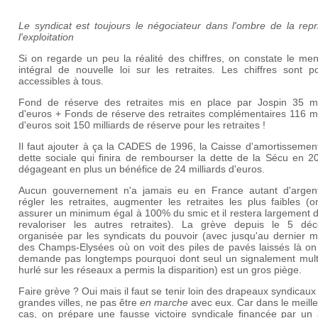
Le syndicat est toujours le négociateur dans l'ombre de la repr
l'exploitation
Si on regarde un peu la réalité des chiffres, on constate le me
intégral de nouvelle loi sur les retraites. Les chiffres sont p
accessibles à tous.
Fond de réserve des retraites mis en place par Jospin 35 mil
d'euros + Fonds de réserve des retraites complémentaires 116 mi
d'euros soit 150 milliards de réserve pour les retraites !
Il faut ajouter à ça la CADES de 1996, la Caisse d'amortissemen
dette sociale qui finira de rembourser la dette de
la Sécu en 2
dégageant en plus un bénéfice de 24 milliards d'euros.
Aucun gouvernement n'a jamais eu en France autant d'argen
régler les retraites, augmenter les retraites les plus faibles (
assurer un minimum égal à 100% du smic et il restera largement 
revaloriser les autres retraites). La grève depuis le 5 dé
organisée par les syndicats du pouvoir (avec jusqu'au dernier 
des Champs-Elysées où on voit des piles de pavés laissés là on
demande pas longtemps pourquoi dont seul un signalement multi
hurlé sur les réseaux a permis la disparition) est un gros piège.
Faire grève ? Oui mais il faut se tenir loin des drapeaux syndicaux
grandes villes, ne pas être
en marche
avec eux. Car dans le meill
cas, on prépare une fausse victoire syndicale financée par un 