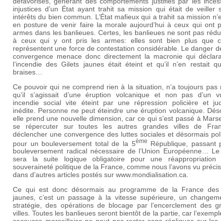
défavorisés, générant des comportements justifiés par les inces
injustices d’un État ayant trahit sa mission qui était de veiller 
intérêts du bien commun. L’État mafieux qui a trahit sa mission n’
en posture de venir faire la morale aujourd’hui à ceux qui ont p
armes dans les banlieues. Certes, les banlieues ne sont pas rédu
à ceux qui y ont pris les armes: elles sont bien plus que c
représentent une force de contestation considérable. Le danger d
convergence menace donc directement la macronie qui déclara
l’incendie des Gilets jaunes était éteint et qu’il n’en restait 
braises…
Ce pouvoir qui ne comprend rien à la situation, n’a toujours pas 
qu’il s’agissait d’une éruption volcanique et non pas d’un vu
incendie social vite éteint par une répression policière et jud
inédite. Personne ne peut éteindre une éruption volcanique. Dés
elle prend une nouvelle dimension, car ce qui s’est passé à Marse
se répercuter sur toutes les autres grandes villes de Fra
déclencher une convergence des luttes sociales et désormais pol
ème
pour un bouleversement total de la 5
République, passant 
bouleversement radical nécessaire de l’Union Européenne… Le 
sera la suite logique obligatoire pour une réappropriation
souveraineté politique de la France, comme nous l’avons vu préc
dans d’autres articles postés sur www.mondialisation.ca.
Ce qui est donc désormais au programme de la France des 
jaunes, c’est un passage à la vitesse supérieure, un changem
stratégie, des opérations de blocage par l’encerclement des g
villes. Toutes les banlieues seront bientôt de la partie, car l’exempl