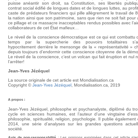
puisse anéantir son droit, sa Constitution, ses libertés publiq
contrat social édifié de longues dates et de longues luttes, au profi
caste de prédateurs financiers qui pille allègrement le travail de
la nation ainsi que son patrimoine, sans que rien ne soit fait pour 
ce pillage et ce massacre inacceptables rendus possibles avec l’a
collaborateurs de cet État mafieux…
Le réveil de la conscience démocratique est ce qui est combattu 
temps par la supercherie des pouvoirs totalitaires s’ab
hypocritement derrière le mensonge de la « représentativité » c
depuis toujours d’endormir cette conscience citoyenne de la démo
Le réveil de la conscience, c’est un volcan qui fait éruption et nul 
l’arrêter!
Jean-Yves Jézéquel
La source originale de cet article est Mondialisation.ca
Copyright ©
Jean-Yves Jézéquel
, Mondialisation.ca, 2019
A propos :
Jean-Yves Jézéquel, philosophe et psychanalyste, diplômé du tro
cycle en sciences humaines, est l’auteur d’une vingtaine d’ess
philosophie, spiritualité, religion, psychologie. Il publie également
2014, une série d’analyses sur les grandes questions actuel
société.
Avis de non-responsabilité
: Les opinions exprimées dans cet article n'e