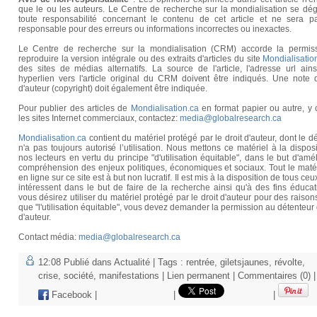
que le ou les auteurs. Le Centre de recherche sur la mondialisation se dé
toute responsabilité concernant le contenu de cet article et ne sera p
responsable pour des erreurs ou informations incorrectes ou inexactes.
Le Centre de recherche sur la mondialisation (CRM) accorde la permis
reproduire la version intégrale ou des extraits d'articles du site
Mondialisatio
des sites de médias alternatifs. La source de l'article, l'adresse url ain
hyperlien vers l'article original du CRM doivent être indiqués. Une note 
d'auteur (copyright) doit également être indiquée.
Pour publier des articles de
Mondialisation.ca
en format papier ou autre, y 
les sites Internet commerciaux, contactez:
media@globalresearch.ca
Mondialisation.ca
contient du matériel protégé par le droit d'auteur, dont le d
n'a pas toujours autorisé l’utilisation. Nous mettons ce matériel à la dispos
nos lecteurs en vertu du principe "d'utilisation équitable", dans le but d'amél
compréhension des enjeux politiques, économiques et sociaux. Tout le maté
en ligne sur ce site est à but non lucratif. Il est mis à la disposition de tous ceu
intéressent dans le but de faire de la recherche ainsi qu'à des fins éducat
vous désirez utiliser du matériel protégé par le droit d'auteur pour des raison
que "l'utilisation équitable", vous devez demander la permission au détenteur 
d'auteur.
Contact média:
media@globalresearch.ca
12:08 Publié dans
Actualité
| Tags :
rentrée
,
giletsjaunes
,
révolte
,
crise
,
société
,
manifestations
|
Lien permanent
|
Commentaires (0)
Facebook
|
|
|