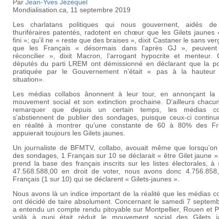
Par
Jean-Yves Jézéquel
Mondialisation.ca, 11 septembre 2019
Les charlatans politiques qui nous gouvernent, aidés de
thuriféraires patentés, radotent en chœur que les Gilets jaunes 
fini »; qu’il ne « reste que des braises », dixit Castaner le sans ve
que les Français « désormais dans l’après GJ », peuven
réconcilier », dixit Macron, l’arrogant hypocrite et menteur. 
députés du parti LREM ont démissionné en déclarant que la pol
pratiquée par le Gouvernement n’était « pas à la hauteur
situation».
Les médias collabos ânonnent à leur tour, en annonçant la 
mouvement social et son extinction prochaine. D’ailleurs chacu
remarquer que depuis un certain temps, les médias co
s’abstiennent de publier des sondages, puisque ceux-ci continue
en réalité à montrer qu’une constante de 60 à 80% des Fr
appuierait toujours les Gilets jaunes.
Un journaliste de BFMTV, collabo, avouait même que lorsqu’on f
des sondages, 1 Français sur 10 se déclarait « être Gilet jaune »
prend la base des français inscrits sur les listes électorales, à 
47.568.588,00 en droit de voter, nous avons donc 4.756.858
Français (1 sur 10) qui se déclarent « Gilets-jaunes ».
Nous avons là un indice important de la réalité que les médias c
ont décidé de taire absolument. Concernant le samedi 7 septemb
a entendu un compte rendu pitoyable sur Montpellier, Rouen et P
voilà à quoi était réduit le mouvement social des Gilets j