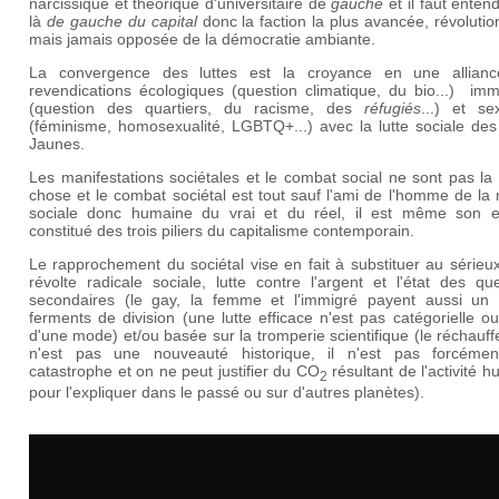
narcissique et théorique d'universitaire de
gauche
et il faut enten
là
de gauche du capital
donc la faction la plus avancée, révolutio
mais jamais opposée de la démocratie ambiante.
La convergence des luttes est la croyance en une allian
revendications écologiques (question climatique, du bio...) imm
(question des quartiers, du racisme, des
réfugiés
...) et se
(féminisme, homosexualité, LGBTQ+...) avec la lutte sociale des
Jaunes.
Les manifestations sociétales et le combat social ne sont pas l
chose et le combat sociétal est tout sauf l'ami de l'homme de la 
sociale donc humaine du vrai et du réel, il est même son 
constitué des trois piliers du capitalisme contemporain.
Le rapprochement du sociétal vise en fait à substituer au sérieu
révolte radicale sociale, lutte contre l'argent et l'état des qu
secondaires (le gay, la femme et l'immigré payent aussi un l
ferments de division (une lutte efficace n'est pas catégorielle ou 
d'une mode) et/ou basée sur la tromperie scientifique (le réchau
n'est pas une nouveauté historique, il n'est pas forcéme
catastrophe et on ne peut justifier du
CO
résultant de l'activité 
2
pour l'expliquer dans le passé ou sur d'autres planètes).