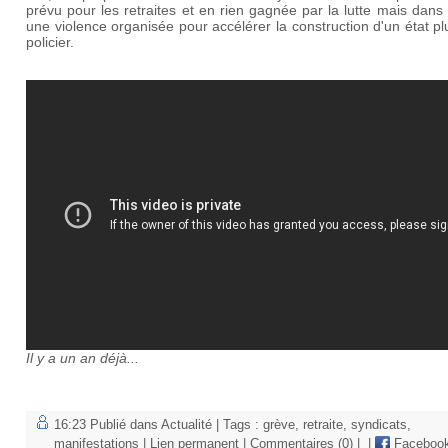
prévu pour les retraites et en rien gagnée par la lutte mais dans 
une violence organisée pour accélérer la construction d'un état p
policier.
Il y a un an déjà...
16:23 Publié dans
Actualité
| Tags :
grève
,
retraite
,
syndicats
,
manifestations
|
Lien permanent
|
Commentaires (0)
|
|
Faceboo