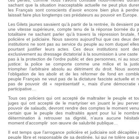
ces pertes, comme nous l’avons constaté nous-mêmes durant 
sachant que la situation inacceptable actuelle ne peut plus dure
les Français sont conscients d’avoir encore bien plus à perdre
laissait faire plus longtemps ces prédateurs au pouvoir en Europe.
Les Gilets jaunes savaient qu’à partir de la rentrée, ils devaient p
une vitesse supérieure, compte tenu de la réponse bornée du p
totalitaire ne sachant parler qu’à travers la répression brutale, f
policière et judiciaire. Nous savons aujourd’hui que ces deux de
institutions ne sont pas au service du peuple au nom duquel elle
pourtant justifier leurs actes. Ces deux institutions sont des
exclusivement au dressage dictatorial à la soumission à une caste
pas à la protection de l’ordre public et des personnes, ni au souc
justice: la police se comporte comme une milice et la justic
triompher l’arbitraire absolu au détriment du droit. Nous avon
l’obligation de les abolir et de les réformer de fond en comb
peuple Français ne veut pas de la dictature fasciste actuelle et 
pas de pouvoir dit « représentatif », mais d’une démocratie d
participative…
Tous ces policiers qui ont accepté de maltraiter le peuple et t
juges qui ont accepté de le martyriser en jouant le jeu perver
pouvoir de salauds, devront rendre des comptes le moment venu. 
certain que le peuple des maltraités ayant pour lui le nombre
détermination à retrouver sa dignité, n’aura aucune hésitat
moment d’accomplir
son œuvre de salubrité publique…
Il est temps que l’arrogance policière et judiciaire soit décapitée
peuple libre et responsable de sa destinée, lui qui ne tolère pas q