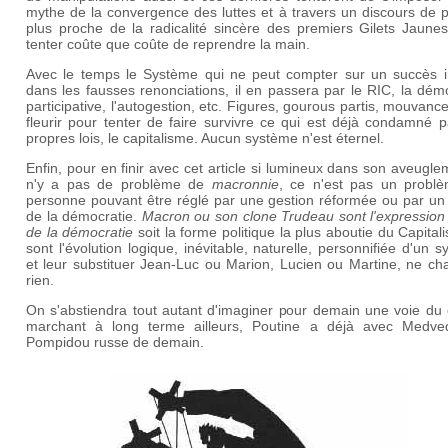
mythe de la convergence des luttes et à travers un discours de 
plus proche de la radicalité sincère des premiers Gilets Jaunes
tenter coûte que coûte de reprendre la main.
Avec le temps le Système qui ne peut compter sur un succès ir
dans les fausses renonciations, il en passera par le RIC, la dém
participative, l'autogestion, etc. Figures, gourous partis, mouvanc
fleurir pour tenter de faire survivre ce qui est déjà condamné 
propres lois, le capitalisme. Aucun système n'est éternel.
Enfin, pour en finir avec cet article si lumineux dans son aveuglem
n'y a pas de problème de
macronnie
, ce n'est pas un probl
personne pouvant être réglé par une gestion réformée ou par un 
de la démocratie.
Macron ou son clone Trudeau sont l'expression
de la démocratie
soit la forme politique la plus aboutie du Capitali
sont l'évolution logique, inévitable, naturelle, personnifiée d'un 
et leur substituer Jean-Luc ou Marion, Lucien ou Martine, ne ch
rien.
On s'abstiendra tout autant d'imaginer pour demain une voie du 
marchant à long terme ailleurs, Poutine a déjà avec Medve
Pompidou russe de demain.