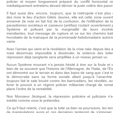
policier et moyen longuement préparé du conflit horizontal rel
médiatiquement entretenu devant dériver la juste colère des pauvr
Il faut aussi dire, encore, toujours, que la métropole n'est plus
des mois le lieu d'action Gilets Jaunes, elle est cette zone ouve
ennemie
(le vote en fait foi) de la
confusion
, de l'
infiltration
de to
parasitismes sociétaux et casseurs (antifas) roulant ouvertement 
Système et polluant par la
marginalité
de leurs incohér
mendiantes, tout message de rupture et ce sur les chemins bali
horodatés de la matraque de la
promenade hebdomadaire autoris
vaine
.
Avec l'année qui vient et la révélation de la crise niée depuis des
mais désormais impossible à dissimuler, la violence des luttes
répression déjà sanglante sera amplifiée à un niveau jamais vu.
Aucun Système mourant n'a jamais hésité à tirer sur la foule et 
bien de se souvenir que l'histoire de l'Allemagne, de l'Italie, de l'
ont démontré sur le terrain et dans des bains de sang que c'est t
la démocratie sans sa forme sociale allant jusqu'à l'anarchie
toujours fait le sale boulot contre les barricadiers, les révoltés, a
livrer le pouvoir à un régime policier militariste chargé de reme
place l'ordre de la rentabilité.
Non Monsieur Jézéquel, la répression policière et judiciaire n'
inédite comme vous le prétendez.
Ce qu'il faut retenir, c'est que la lutte va bien se poursuivre, les ten
de manipulations aussi et ces dernières tenteront de s'imposer 