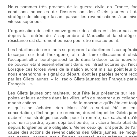
Nous sommes très proches de la guerre civile en France, fa
conditions nouvelles de l’insurrection des Gilets jaunes et d
stratégie de blocage faisant passer les revendications à un niv
vitesse supérieur.
L’organisation de cette convergence des luttes est désormais en
depuis la rentrée du 7 septembre à Marseille et la stratégie
résistance est clairement pensée pour être mise au point.
Les bataillons de résistants se préparent actuellement aux opérat
blocages sur tout l’hexagone, afin de faire efficacement obst
l’occupant ultra libéral qui s’est fondu dans le décor: cette nouvell
de pouvoir étant essentiellement dans les infrastructures qui l’inc
Lorsque ces forces vives de la nation auront mis au point leur ba
nous entendrons le signal du départ, dont les paroles seront re
par les Gilets jaunes. « Ici, radio Gilets jaunes; les Français parl
Français… »
Les Gilets jaunes ont maintenu tout l’été leur présence sur les
points et leurs actions dans les villes, afin de montrer aux collabo
maastrichtiens
de la macronie qu’ils étaient touj
et qu’ils ne lâchaient rien. Mais l’été a surtout été un te
concertation, d’échange, de réunions, durant lequel les Gilets jau
élaboré leur stratégie nouvelle pour la rentrée, car sachant qu’il
plus rien à perdre, ayant déjà tout perdu, la victoire finale était 
depuis longtemps une obligation. Même ceux qui ont perdu de l’a
cause des actions de revendications des Gilets jaunes, se moqu