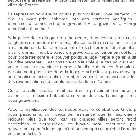
secousse marseillaise ne peut pas rester sans répliques sur les
villes de France.
La répression policière ne pourra plus procéder « joyeusement »
elle en avait pris l’habitude lors des cortèges pacifiques q
« nassait », « arrosait », « grenadait », « gazait », « éborgn
« mutilait » à souhait!
Si la police doit s’attaquer aux banlieues, dans lesquelles circule
longtemps un arsenal de guerre, elle connaîtra maintenant un pri
à sa pratique de la répression et elle sait dores et déjà qu’elle
plus le dernier mot. La police en grève va prochainement défiler 
pour protester contre le pouvoir politique jugé inapte à gérer la si
de crise présente. Il est possible et plausible que ces policiers en
voient eux aussi venir ce moment fatidique d’une confrontation
parfaitement prévisible dans la logique actuelle du pouvoir aveu
son fanatisme fasciste ultra libéral, ne voulant rien savoir de la lég
des revendications du peuple maltraité depuis 40 ans!
Cette nouvelle situation était pourtant à prévoir et elle aurait 
évitée si la réflexion habitait le cerveau des charlatans qui pré
nous gouverner.
Avec la mobilisation des banlieues dans le combat des Gilets j
nous passons à un niveau de résistance que la macronie d
redouter plus que tout, car les grandes villes seront rapi
encerclées et verrouillées: ce blocus sera redoutable po
gouvernants peu éclairés qui n’ont pas compris ce qu’était l’érupti
volcan en activité.