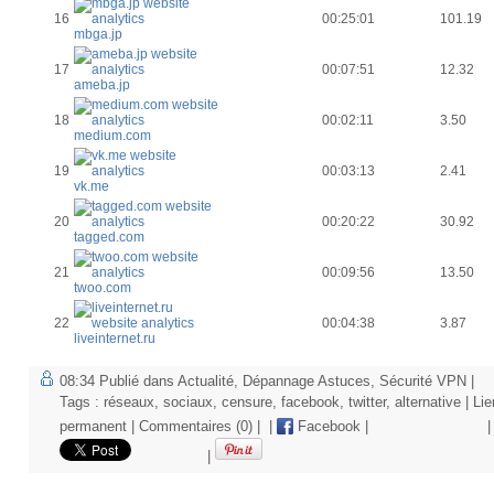
16
00:25:01
101.19
mbga.jp
17
00:07:51
12.32
ameba.jp
18
00:02:11
3.50
medium.com
19
00:03:13
2.41
vk.me
20
00:20:22
30.92
tagged.com
21
00:09:56
13.50
twoo.com
22
00:04:38
3.87
liveinternet.ru
08:34 Publié dans
Actualité
,
Dépannage Astuces
,
Sécurité VPN
|
Tags :
réseaux
,
sociaux
,
censure
,
facebook
,
twitter
,
alternative
|
Lie
permanent
|
Commentaires (0)
|
|
Facebook
|
|
|