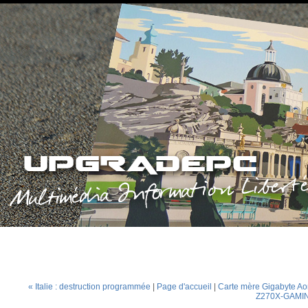
« Italie : destruction programmée
|
Page d'accueil
|
Carte mère Gigabyte Ao
Z270X-GAMIN