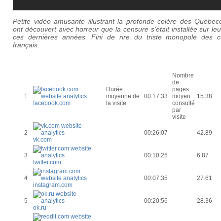
Petite vidéo amusante illustrant la profonde colère des Québeco
ont découvert avec horreur que la censure s'était installée sur le
ces dernières années. Fini de rire du triste monopole des c
français.
Nombre
de
Durée
pages
1
moyenne de
00:17:33
moyen
15.38
facebook.com
la visite
consulté
par
visite
2
00:26:07
42.89
vk.com
3
00:10:25
6.87
twitter.com
4
00:07:35
27.61
instagram.com
5
00:20:56
28.36
ok.ru