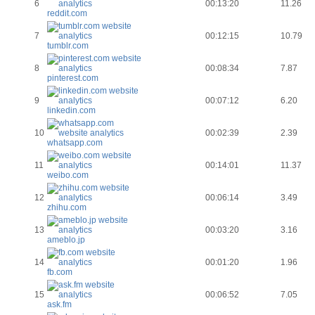
6
00:13:20
11.26
reddit.com
7
00:12:15
10.79
tumblr.com
8
00:08:34
7.87
pinterest.com
9
00:07:12
6.20
linkedin.com
10
00:02:39
2.39
whatsapp.com
11
00:14:01
11.37
weibo.com
12
00:06:14
3.49
zhihu.com
13
00:03:20
3.16
ameblo.jp
14
00:01:20
1.96
fb.com
15
00:06:52
7.05
ask.fm