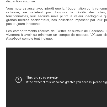
disparition surprise.
Vous noterez aussi avec intérêt que la fréquentation ou la renom
richesse, ne reflètent pas toujours la réalité des sites,
fonctionnalités, leur sécurité mais plutôt la valeur idéologique 
grands médias occidentaux, nos politiciens imposent par leur pu
pas toujours innocente.
Les comportements récents de Twitter et surtout de Facebook in
vivement à avoir au minimum un compte de secours.
VK.com
cl
Facebook
semble tout indiqué.