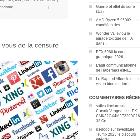
Guerre et effet de serre
acebook
|
|
(1/2)
AMD Ryzen 5 9600X : Le
caméléon des...
Wonder Valley ou le
mirage toxique de l’IA
dans...
-vous de la censure
RTX 5060 la carte
graphique 2026
L'agir communicationnel
de Habermas est-il...
Le Rapport Alloncle ou la
vision bien modérée...
COMMENTAIRES RÉCE
sativa tincture
sur
Corsair Vengeance LPX
CMK32GX4M2E3200C16
32 Go...
icedodo
sur
Investiture
Trump 2025 le discours
intégral...