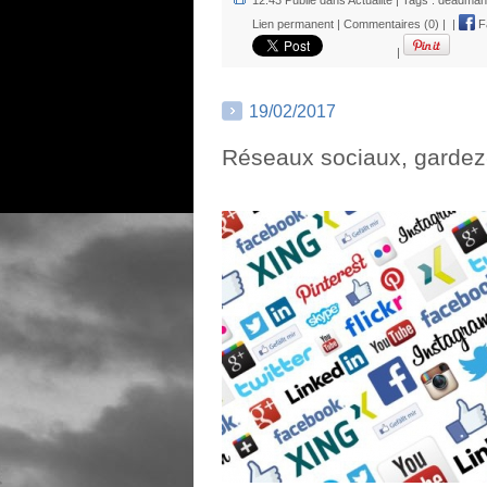
Lien permanent
|
Commentaires (0)
|
|
F
|
19/02/2017
Réseaux sociaux, gardez