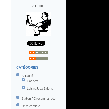
À propos
CATÉGORIES
Actualité
Gadgets
Loisirs Jeux Salons
Station PC recommandée
Unité centrale