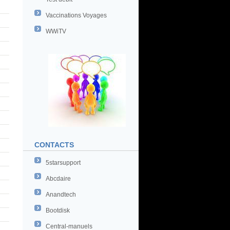
Vaccinations Voyages
WWiTV
CONTACTS
5starsupport
Abcdaire
Anandtech
Bootdisk
Central-manuels