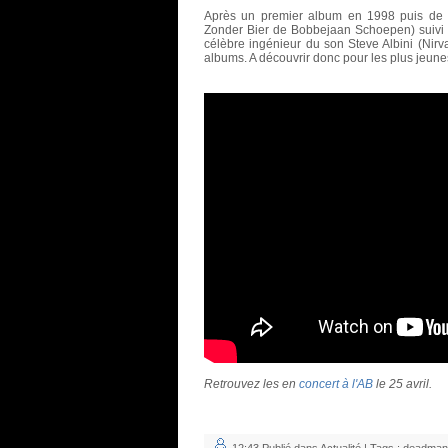
Après un premier album en 1998 puis de 
Zonder Bier de Bobbejaan Schoepen) suivi d
célèbre ingénieur du son Steve Albini (Nirva
albums. A découvrir donc pour les plus jeune
Retrouvez les en
concert à l'AB
le 25 avril.
12:43 Publié dans
Actualité
| Tags :
deadman