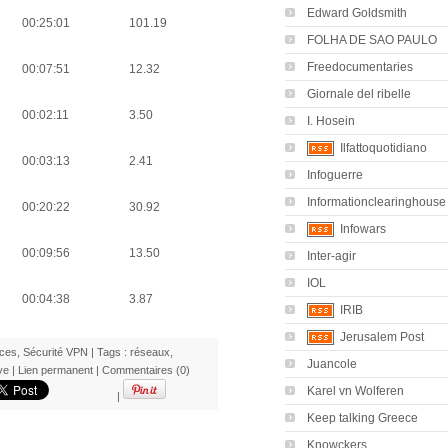
Edward Goldsmith
00:25:01
101.19
FOLHA DE SAO PAULO
Freedocumentaries
00:07:51
12.32
Giornale del ribelle
00:02:11
3.50
I. Hosein
Ilfattoquotidiano
00:03:13
2.41
Infoguerre
Informationclearinghouse
00:20:22
30.92
Infowars
00:09:56
13.50
Inter-agir
IOL
00:04:38
3.87
IRIB
Jerusalem Post
ces
,
Sécurité VPN
| Tags :
réseaux
,
Juancole
ve
|
Lien permanent
|
Commentaires (0)
Karel vn Wolferen
|
Keep talking Greece
Knowckers