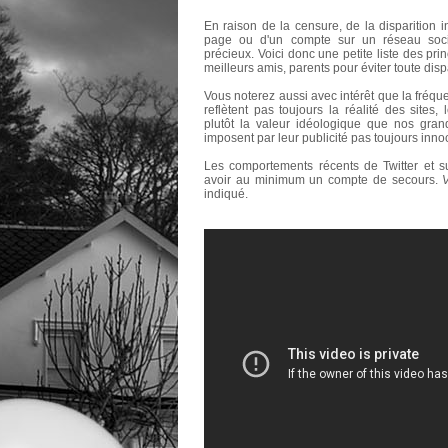
En raison de la censure, de la disparition in
page ou d'un compte sur un réseau soci
précieux. Voici donc une petite liste des pr
meilleurs amis, parents pour éviter toute dispa
Vous noterez aussi avec intérêt que la fréqu
reflètent pas toujours la réalité des sites, 
plutôt la valeur idéologique que nos gran
imposent par leur publicité pas toujours inno
Les comportements récents de Twitter et s
avoir au minimum un compte de secours.
indiqué.