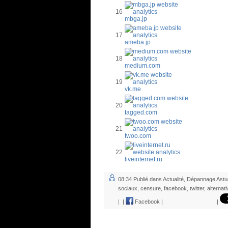
16
mbga.jp
17
ameba.jp
18
medium.com
19
vk.me
20
tagged.com
21
twoo.com
22
liveinternet.ru
08:34 Publié dans
Actualité
,
Dépannage Astu
sociaux
,
censure
,
facebook
,
twitter
,
alternati
|
|
Facebook
|
|