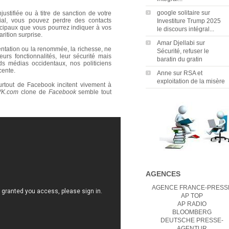
google solitaire
sur
justifiée ou à titre de sanction de votre
al, vous pouvez perdre des contacts
Investiture Trump 2025
incipaux que vous pourrez indiquer à vos
le discours intégral...
rition surprise.
Amar Djellabi
sur
entation ou la renommée, la richesse, ne
Sécurité, refuser le
leurs fonctionnalités, leur sécurité mais
baratin du gratin
ds médias occidentaux, nos politiciens
cente.
Anne
sur
RSA et
exploitation de la misère
urtout de Facebook incitent vivement à
VK.com
clone de
Facebook
semble tout
AGENCES
AGENCE FRANCE-PRESS
AP TOP
AP RADIO
BLOOMBERG
DEUTSCHE PRESSE-
AGENTUR