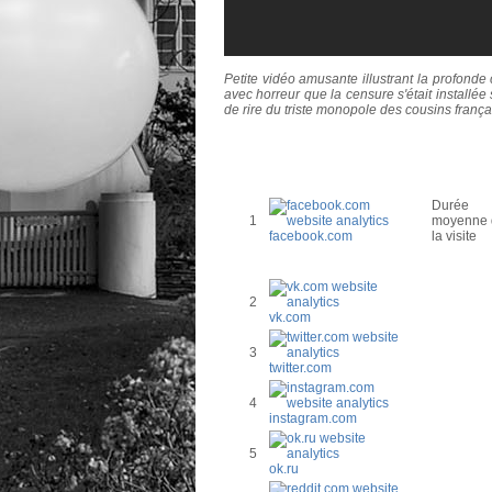
Petite vidéo amusante illustrant la profond
avec horreur que la censure s'était installée
de rire du triste monopole des cousins frança
Durée
1
moyenne 
facebook.com
la visite
2
vk.com
3
twitter.com
4
instagram.com
5
ok.ru