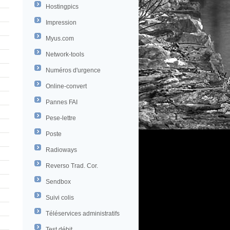
Hostingpics
Impression
Myus.com
Network-tools
Numéros d'urgence
Online-convert
Pannes FAI
Pese-lettre
Poste
Radioways
Reverso Trad. Cor.
Sendbox
Suivi colis
Téléservices administratifs
Test débit