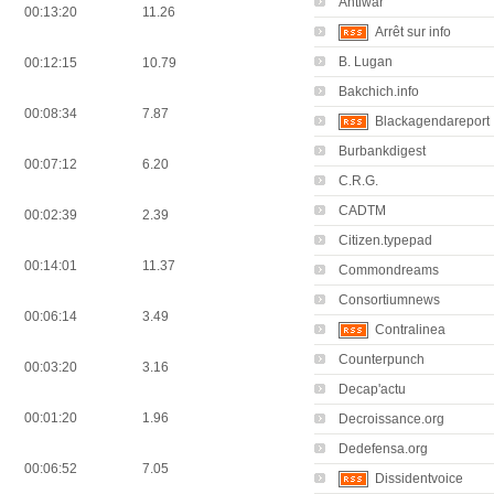
Antiwar
00:13:20
11.26
Arrêt sur info
B. Lugan
00:12:15
10.79
Bakchich.info
00:08:34
7.87
Blackagendareport
Burbankdigest
00:07:12
6.20
C.R.G.
CADTM
00:02:39
2.39
Citizen.typepad
00:14:01
11.37
Commondreams
Consortiumnews
00:06:14
3.49
Contralinea
Counterpunch
00:03:20
3.16
Decap'actu
00:01:20
1.96
Decroissance.org
Dedefensa.org
00:06:52
7.05
Dissidentvoice