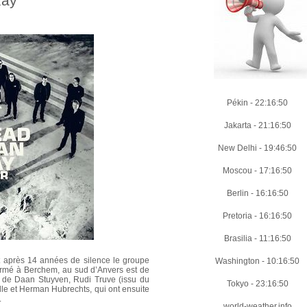
Rау
Pékin
-
22:16:51
Jakarta
-
21:16:51
New Delhi
-
19:46:51
Moscou
-
17:16:51
Berlin
-
16:16:51
Pretoria
-
16:16:51
Brasilia
-
11:16:51
t après 14 années de silence le groupe
Washington
-
10:16:51
ormé à Berchem, au sud d’Anvers est de
sé de Daan Stuyven, Rudi Truve (issu du
Tokyo
-
23:16:51
le et Herman Hubrechts, qui ont ensuite
.
world-weather.info