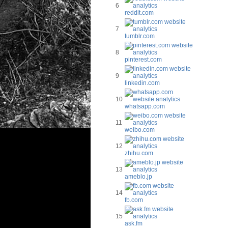
6
reddit.com
7
tumblr.com
8
pinterest.com
9
linkedin.com
10
whatsapp.com
11
weibo.com
12
zhihu.com
13
ameblo.jp
14
fb.com
15
ask.fm