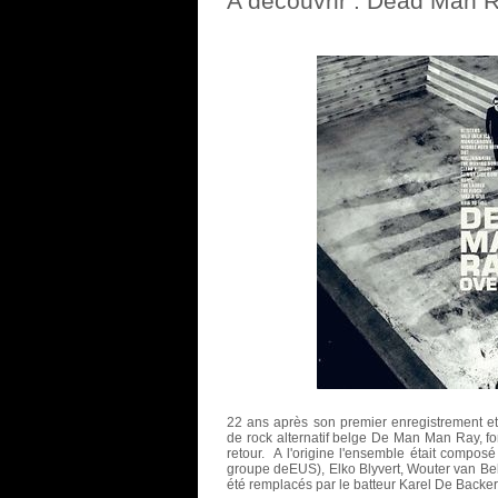
A découvrir : Dеаd Маn 
22 ans après son premier enregistrement e
de rock alternatif belge De Man Man Ray, f
retour. A l'origine l'ensemble était compo
groupe deЕUS), Elko Blyvert, Wouter van Bel
été remplacés par le batteur Karel De Backer