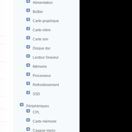
Alimentation
Boîtier
Carte graphique
Carte mère
Carte son
Disque dur
Lecteur Graveur
Mémoire
Processeur
Refroidissement
SSD
Périphériques
CPL
Carte mémoire
Casque-micro