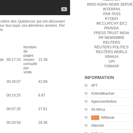
INDO-ASIAN NEWS SERVI
INTERFAX
ITAR-TASS
KYODO
e colère des Québecois qui ont découvert
MCCLATCHY [DC]
 sur leur pays ces dernières années. Fini
PRAVDA
is.
PRESS TRUST INDIA
PR NEWSWIRE
REUTERS
Nombre
REUTERS POLITICS
de
REUTERS WORLD
pages
XINHUA
de
00:17:33
moyen
15.38
UPI
consulté
YONHAP
par
visite
INFORMATION
00:26:07
42.89
4PT
Activistteacher
00:10:25
6.87
Agenceinfolibre
00:07:35
27.61
All Africa
AlManar
00:20:56
28.36
Alternet