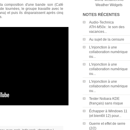
la composition d'une bande son (Café
Weather Widgets
e tournées, le groupe travaille avec le
na) et puis ils disparaissent après cinq
NOTES RÉCENTES
s.
Audio‑Technica
ATH‑M50x : le son des
vacances...
Au sujet de la censure
L'injonction à une
collaboration numérique
ou...
L'injonction à une
collaboration numérique
ou...
L'injonction à une
collaboration numérique
ou...
Tester Nobara KDE
(français) sans risque
Échapper à Windows 11
(et bientôt 12) pour...
Guerre et effet de serre
(2/2)
ray
,
over
,
rock
,
indie rock
,
alternative
|