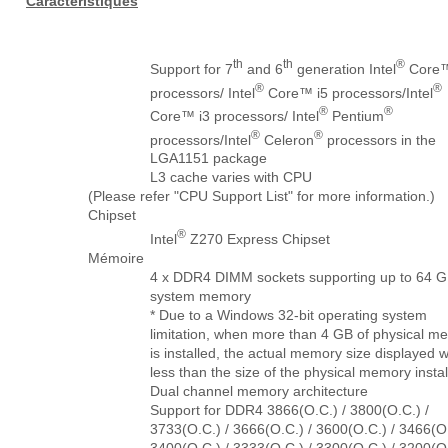
Caractéristiques
th
th
®
Support for 7
and 6
generation Intel
Core™
®
®
processors/ Intel
Core™ i5 processors/Intel
®
®
Core™ i3 processors/ Intel
Pentium
®
®
processors/Intel
Celeron
processors in the
LGA1151 package
L3 cache varies with CPU
(Please refer "CPU Support List" for more information.)
Chipset
®
Intel
Z270 Express Chipset
Mémoire
4 x DDR4 DIMM sockets supporting up to 64 G
system memory
* Due to a Windows 32-bit operating system
limitation, when more than 4 GB of physical m
is installed, the actual memory size displayed wi
less than the size of the physical memory instal
Dual channel memory architecture
Support for DDR4 3866(O.C.) / 3800(O.C.) /
3733(O.C.) / 3666(O.C.) / 3600(O.C.) / 3466(O.