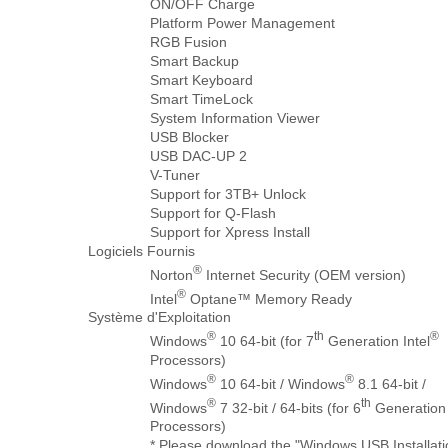
ON/OFF Charge
Platform Power Management
RGB Fusion
Smart Backup
Smart Keyboard
Smart TimeLock
System Information Viewer
USB Blocker
USB DAC-UP 2
V-Tuner
Support for 3TB+ Unlock
Support for Q-Flash
Support for Xpress Install
Logiciels Fournis
®
Norton
Internet Security (OEM version)
®
Intel
Optane™ Memory Ready
Système d'Exploitation
®
th
®
Windows
10 64-bit (for 7
Generation Intel
Processors)
®
®
Windows
10 64-bit / Windows
8.1 64-bit /
®
th
Windows
7 32-bit / 64-bits (for 6
Generation 
Processors)
* Please download the "Windows USB Installati