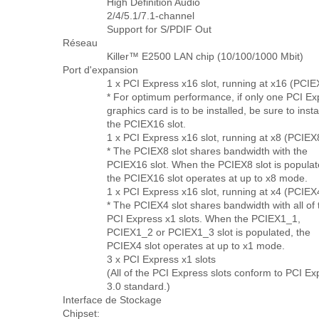
High Definition Audio
2/4/5.1/7.1-channel
Support for S/PDIF Out
Réseau
Killer™ E2500 LAN chip (10/100/1000 Mbit)
Port d'expansion
1 x PCI Express x16 slot, running at x16 (PCI
* For optimum performance, if only one PCI Ex
graphics card is to be installed, be sure to install
the PCIEX16 slot.
1 x PCI Express x16 slot, running at x8 (PCIEX
* The PCIEX8 slot shares bandwidth with the
PCIEX16 slot. When the PCIEX8 slot is populat
the PCIEX16 slot operates at up to x8 mode.
1 x PCI Express x16 slot, running at x4 (PCIEX
* The PCIEX4 slot shares bandwidth with all of 
PCI Express x1 slots. When the PCIEX1_1,
PCIEX1_2 or PCIEX1_3 slot is populated, the
PCIEX4 slot operates at up to x1 mode.
3 x PCI Express x1 slots
(All of the PCI Express slots conform to PCI Ex
3.0 standard.)
Interface de Stockage
Chipset: