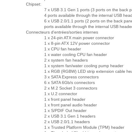
Chipset:
7 x USB 3.1 Gen 1 ports (3 ports on the back p
4 ports available through the internal USB hea
6 x USB 2.0/1.1 ports (2 ports on the back pane
ports available through the internal USB heade
Connecteurs d'entrées/sorties internes
1 x 24-pin ATX main power connector
1 x 8-pin ATX 12V power connector
1 x CPU fan header
1 x water cooling CPU fan header
2 x system fan headers
1 x system fan/water cooling pump header
1 x RGB (RGBW) LED strip extension cable he
3 x SATA Express connectors
6 x SATA 6Gb/s connectors
2 x M.2 Socket 3 connectors
1 x U.2 connector
1 x front panel header
1 x front panel audio header
1 x S/PDIF Out header
2 x USB 3.1 Gen 1 headers
2 x USB 2.0/1.1 headers
1 x Trusted Platform Module (TPM) header