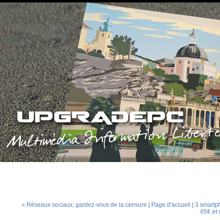
« Réseaux sociaux, gardez-vous de la censure
|
Page d'accueil
|
3 smartp
65€ et 