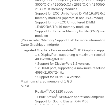
3400(O.C.) / 3333(O.C.) / 3300(O.C.) / 3200(O.
3000(O.C.) / 2800(O.C.) / 2666(O.C.) / 2400(O.
2133 MHz memory modules
Support for ECC Un-buffered DIMM 1Rx8/2Rx
memory modules (operate in non-ECC mode)
Support for non-ECC Un-buffered DIMM
1Rx8/2Rx8/1Rx16 memory modules
Support for Extreme Memory Profile (XMP) m
modules
(Please refer "Memory Support List" for more information
Carte Graphique Intégrée
®
Integrated Graphics Processor-Intel
HD Graphics suppo
1 x DisplayPort, supporting a maximum resoluti
4096x2304@60 Hz
* Support for DisplayPort 1.2 version.
1 x HDMI port, supporting a maximum resolutio
4096x2160@24 Hz
* Support for HDMI 1.4 version.
Maximum shared memory of 1 GB
Audio
®
Realtek
ALC1220 codec
®
TI Burr Brown
NE5532P operational amplifier
Support for Sound Blaster X-Fi MB5