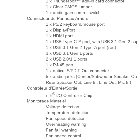
1 x Thunderbolt™ add-in card connector
1 x Clear CMOS jumper
1 x audio gain control switch
Connecteur du Panneau Arrière
1 x PS/2 keyboard/mouse port
1 x DisplayPort
1 x HDMI port
1 x USB Type-C™ port, with USB 3.1 Gen 2 su
1 x USB 3.1 Gen 2 Type-A port (red)
3 x USB 3.1 Gen 1 ports
2 x USB 2.0/1.1 ports
1 x RJ-45 port
1 x optical S/PDIF Out connector
5 x audio jacks (Center/Subwoofer Speaker Ou
Rear Speaker Out, Line In, Line Out, Mic In)
Contrôleur d'Entrée/Sortie
®
iTE
I/O Controller Chip
Monitorage Matériel
Voltage detection
Temperature detection
Fan speed detection
Overheating warning
Fan fail warning
Fan speed control