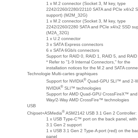
1 x M.2 connector (Socket 3, M key, type
2242/2260/2280/22110 SATA and PCIe x4/x2 
support) (M2M_32G)
1 x M.2 connector (Socket 3, M key, type
2242/2260/2280 SATA and PCIe x4/x2 SSD sup
(M2A_32G)
1 x U.2 connector
3 x SATA Express connectors
6 x SATA 6Gb/s connectors
Support for RAID 0, RAID 1, RAID 5, and RAID
* Refer to "1-9 Internal Connectors," for the
installation notices for the M.2 and SATA conne
Technologie Multi-cartes graphiques
®
Support for NVIDIA
Quad-GPU SLI™ and 2-
®
NVIDIA
SLI™ technologies
Support for AMD Quad-GPU CrossFireX™ and
Way/2-Way AMD CrossFire™ technologies
USB
®
Chipset+ASMedia
ASM2142 USB 3.1 Gen 2 Controller:
1 x USB Type-C™ port on the back panel, wit
3.1 Gen 2 support
1 x USB 3.1 Gen 2 Type-A port (red) on the ba
panel