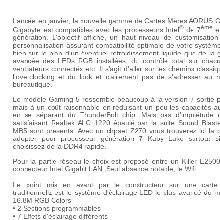
Lancée en janvier, la nouvelle gamme de Cartes Mères AORUS 
®
ème
Gigabyte est compatibles avec les processeurs Intel
de 7
e
génération. L'objectif affiché, un haut niveau de customisation
personnalisation assurant compatibilité optimale de votre systèm
bien sur le plan d'un éventuel refroidissement liquide que de la 
avancée des LEDs RGB installées, du contrôle total sur chac
ventilateurs connectés etc. Il s'agit d'aller sur les chemins classi
l'overclocking et du look et clairement pas de s'adresser au 
bureautique.
Le modèle Gaming 5 ressemble beaucoup à la version 7 sortie pl
mais à un coût raisonnable en réduisant un peu les capacités au
en se séparant du ThunderBolt chip. Mais pas d'inquiétude 
satisfaisant Realtek ALC 1220 épaulé par la suite Sound Blaste
MB5 sont présents. Avec un chpset Z270 vous trouverez ici la c
adopter pour processeur génération 7 Kaby Lake surtout s
choisissez de la DDR4 rapide.
Pour la partie réseau le choix est proposé entre un Killer E250
connecteur Intel Gigabit LAN. Seul absence notable, le Wifi.
Le point mis en avant par le constructeur sur une carte
traditionnellz est le système d'éclairage LED le plus avancé du 
16.8M RGB Colors
• 2 Sections programmables
• 7 Effets d'éclairage différents