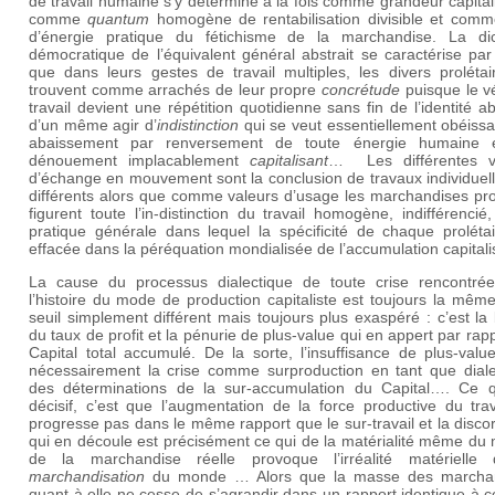
de travail humaine s’y détermine à la fois comme grandeur capital
comme
quantum
homogène de rentabilisation divisible et comm
d’énergie pratique du fétichisme de la marchandise. La dic
démocratique de l’équivalent général abstrait se caractérise par 
que dans leurs gestes de travail multiples, les divers prolétai
trouvent comme arrachés de leur propre
concrétude
puisque le v
travail devient une répétition quotidienne sans fin de l’identité ab
d’un même agir d’
indistinction
qui se veut essentiellement obéiss
abaissement par renversement de toute énergie humaine
dénouement implacablement
capitalisant
… Les différentes v
d’échange en mouvement sont la conclusion de travaux individuel
différents alors que comme valeurs d’usage les marchandises pro
figurent toute l’in-distinction du travail homogène, indifférencié
pratique générale dans lequel la spécificité de chaque prolétai
effacée dans la péréquation mondialisée de l’accumulation capitali
La cause du processus dialectique de toute crise rencontré
l’histoire du mode de production capitaliste est toujours la mêm
seuil simplement différent mais toujours plus exaspéré : c’est la
du taux de profit et la pénurie de plus-value qui en appert par rap
Capital total accumulé. De la sorte, l’insuffisance de plus-val
nécessairement la crise comme surproduction en tant que diale
des déterminations de la sur-accumulation du Capital…. Ce q
décisif, c’est que l’augmentation de la force productive du tra
progresse pas dans le même rapport que le sur-travail et la disc
qui en découle est précisément ce qui de la matérialité même du
de la marchandise réelle provoque l’irréalité matérielle
marchandisation
du monde … Alors que la masse des marcha
quant à elle ne cesse de s’agrandir dans un rapport identique à c