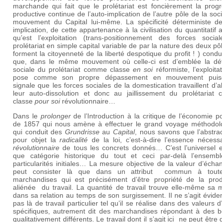
marchande qui fait que le prolétariat est foncièrement la progr
productive continue de l’auto-implication de l’autre pôle de la soci
mouvement du Capital lui-même. La spécificité déterministe de
implication, de cette appartenance à la civilisation du quantitatif a
qu’est l’exploitation (trans-positionnement des forces socia
prolétariat en simple capital variable de par la nature des deux pô
forment la citoyenneté de la liberté despotique du profit ! ) condu
que, dans le même mouvement où celle-ci est d’emblée la défi
sociale du prolétariat comme classe
en soi
réformiste, l’exploita
pose comme son propre dépassement en mouvement puisq
signale que les forces sociales de la domestication travaillent d’
leur auto-dissolution et donc au jaillissement du prolétariat
classe
pour soi
révolutionnaire…
Dans le
prolonger
de l’Introduction à la critique de l’économie po
de 1857 qui nous amène à effectuer le grand voyage méthodol
qui conduit des
Grundrisse
au
Capital
, nous savons que l’abstra
pour objet la
radicalité
de la loi, c’est-à-dire l’essence nécess
révolutionnaire
de tous les concrets donnés… C’est l’universel e
que catégorie historique du tout et ceci par-delà l’ensemb
particularités initiales… La mesure objective de la valeur d’éch
peut consister là que dans un attribut commun à tout
marchandises qui est précisément d’être propriété de la prod
aliénée du travail. La quantité de travail trouve elle-même sa 
dans sa relation au temps de son surgissement. Il ne s’agit évi
pas là de travail particulier tel qu’il se réalise dans des valeurs 
spécifiques, autrement dit des marchandises répondant à des b
qualitativement différents. Le travail dont il s’agit ici ne peut être