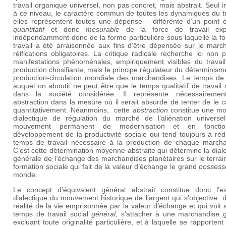
travail organique universel, non pas concret, mais abstrait. Seul 
à ce niveau, le caractère commun de toutes les dynamiques du tr
elles représentent toutes une dépense – différente d’un point 
quantitatif
et donc
mesurable
de la force de travail expl
indépendamment donc de la forme particulière sous laquelle la f
travail a été arraisonnée aux fins d’être dépensée sur le marc
réifications obligatoires. La critique radicale recherche ici non 
manifestations phénoménales, empiriquement visibles du travail
production chosifiante, mais le principe régulateur du déterminism
production-circulation mondiale des marchandises. Le temps de t
auquel on aboutit ne peut être que le temps qualitatif de travail
dans la société considérée. Il représente nécessaireme
abstraction dans la mesure où il serait absurde de tenter de le c
quantitativement. Néanmoins, cette
abstraction
constitue une m
dialectique de régulation du marché de l’aliénation universel
mouvement permanent de modernisation et en foncti
développement de la productivité sociale qui tend toujours à réd
temps de travail nécessaire à la production de chaque marcha
C’est cette détermination moyenne abstraite qui détermine la dial
générale de l’échange des marchandises planétaires sur le terrai
formation sociale qui fait de la valeur d’échange le grand
possess
monde.
Le concept d’équivalent général abstrait constitue donc l’e
dialectique du mouvement historique de l’argent qui s’objective 
réalité de la vie emprisonnée par la valeur d’échange et qui voit a
temps de travail social
général
, s’attacher à une marchandise g
excluant toute originalité particulière, et à laquelle se rapportent