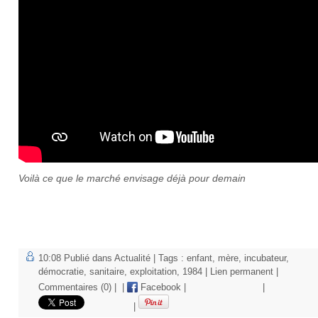
Voilà ce que le marché envisage déjà pour demain
10:08 Publié dans
Actualité
| Tags :
enfant
,
mère
,
incubateur
,
démocratie
,
sanitaire
,
exploitation
,
1984
|
Lien permanent
|
Commentaires (0)
|
|
Facebook
|
|
|