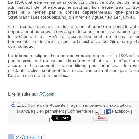
Le RSA doit être versé sans condition, c'est ce qu'a décidé le t
administratif de Strasbourg, empêchant la mesure très contro
prise le 5 février par le conseil départemental, que présid
Straumann (Les Républicains) d'entrer en vigueur en 1er janvier.
«Le Tribunal a annulé la délibération attaquée en considérant 
département ne pouvait envisager de conditionner, de manière gé
le versement du RSA à l'accomplissement de telles acti
bénévolat», a déclaré la cour administrative de Strasbourg d
communiqué.
Le tribunal souligne dans son communiqué que «si le RSA est at
par le président du conseil départemental et que le départem
assure le financement, les conditions pour bénéficier du rev
solidarité active sont toutefois exclusivement définies par le 
l'action sociale et des familles».
Lire la suite sur
RT.com
11:26 Publié dans
Actualité
| Tags :
rsa
,
bénévolat
,
exploitation
,
scandale
|
Lien permanent
|
Commentaires (1)
|
|
Facebook
|
|
|
27/08/2016