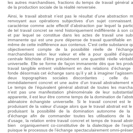
les autres marchandises, fractions du temps de travail général a
de la production sociale de la réalité renversée.
Ainsi, le travail abstrait n’est pas le résultat d’une abstraction 
renvoyant aux opérations subjectives d’un sujet connaissant.
caractérise comme acte effectif d’abstraction par lequel la partic
de tel travail concret se rend historiquement indifférente à son 
et par lequel se constitue dans les actes de travail une sub
immanente qui est une pure dépense de travail quantifiable en 
même de cette indifférence aux contenus. C’est cette substance q
objectivement compte de la possibilité réelle de l’échan
marchandises selon leur valeur et elle a pour qualité d’
équiv
centrale
fétichiste d’être précisément une quantité réelle vérita
universelle. Elle se forme de façon immanente dès que les produ
travail tangible entrent visiblement en des relations d’échange 
fonde désormais cet échange sans qu’il y ait à imaginer l’agisse
deux topographies sociales discordantes ; celle du t
immédiatement concret et une autre d’un travail abstraitement m
Le temps de l’équivalent général abstrait de toutes les marcha
n’est pas une manifestation phénoménale de leur substantiali
apparente, il est leur être comme temps de la domination de l’abst
aliénatoire échangiste universelle. Si le travail concret est le 
produisant de la valeur d’usage alors que le travail abstrait est le 
produisant la possibilité de la domination autonome de la 
d’échange afin de commander toutes les utilisations de la 
d’usage, la relation entre travail concret et temps de travail abstr
bien organiquement co-constitutive de la dialectique de l’
explo
puisque le processus de l’échange spectaculairement omni-présent