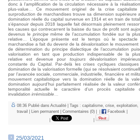
donc à l’amplification de la circulation nécessaire à la réalisatio
plus-value… Ce mouvement originel de la crise capitaliste
surproduction de marchandises trouve sa dimension supérieure a
domination réelle du capital survenue en 1914 et en train de tot
s’épanouir depuis 2018 laquelle fait désormais pleinement ressor
les causes qui contrecarrent la baisse du taux de profit sont aujo
devenus le
principe
même de l’accumulation fondée sur la plus
relative… L’époque présente est le temps où le spectacle
marchandise a fait du devenir de la dévalorisation le mouvemen
de détermination du principe dialectique de l’accumulation puis
valorisation en tant que production indispensable de la plus
relative est devenue pour
toujours
dévalorisation impérieu
constante du Capital. Par-delà les crises cycliques classiques
domination de la valorisation formelle (qui se résolvaient continue
par l’avancée sociale, commerciale, industrielle, financière et milit
mouvement
capitalistique
vers la domination réelle de la valeu
domination aujourd’hui parfaitement réalisée de la valeur confè
temporalité actuelle le caractère d’un procès capitaliste d
invalidation
irrémissible
…
08:36 Publié dans
Actualité
| Tags :
capitalisme
,
crise
,
exploitation
,
travail
|
Lien permanent
|
Commentaires (0)
|
|
Facebook
|
|
|
25/03/2021