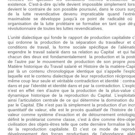
existence. C’est-à-dire qu’elle devient impossible simplement lors
devient le contraire de son possible poursuivi, dans le cours sur
de la lutte revendicative devenu impraticable quand l’extr
maximaliste se développe jusqu’à ce point de radicalité où l
organisation de la lutte prolétaire se formalise en tant que
dé-
révolutionnaire de toutes les luttes revendicatives.
L’unité dialectique qui fonde le rapport de production capitaliste c
qui ordonne la production de la séparation du travailleur et 
conditions de travail, la forme sociale spécifique de l’aliénat
engendre le travail salarié dans sa relation au Capital et qui f
chacun des deux est fondamentalement la production et la postu
de l’autre par le mouvement de production de son propre
pos
Matière historique du Travail salarié et Histoire de la matière-Capi
par là un contenu chronologique identique qui s’appelle l’explo
laquelle est le contenu dialectique de leur reproduction réciproqu
même coup leur seule et véritable contradiction et identité : contra
dans et par l’identité et identité dans et par la contradiction. L’explo
n’est en effet rien d’autre que la production de la plus-value
dynamique historique de la reproduction du Capital. L’exploitat
ainsi l’articulation centrale de ce qui détermine la domination du 
par le Capital. Elle n’est pas là simplement la production d’un in
quantitatif
de valeur, elle est le procès
qualitatif
de l’histoire de 
valeur comme système d’exaction et de détournement ontologiq
définit le prolétariat comme classe, c’est à dire comme être-obje
civilisation des objets-êtres telle que cette dernière formalise là 
de la reproduction capitaliste. Et c’est ce mode de reprodu
développement des forces productives de l’abondance alién