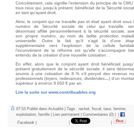
Concrètement, cela signifie l’extension du principe de la CMU
tous ceux qui, jusqu’à présent, bénéficiait de la Sécurité socia
en tant qu’ayant droit.
Ainsi, le conjoint qui ne travaille pas et était ayant droit sous 
numéro de Sécurité sociale de celui qui travaille, se
désormais affilié personnellement à la sécurité sociale, av
son propre numéro, au nom de ladite protection malad
universelle. Outre le fait qu’il s’agit là d’une éta
supplémentaire vers l’explosion de la cellule familial
l’inconvénient de la réforme est qu’elle s’accompagne bi
entendu de la création d’une nouvelle cotisation…
En effet, alors que le conjoint ayant droit bénéficiait jusqu
présent gratuitement de la sécurité sociale, il sera désorma
soumis à une cotisation de 8 % s’il perçoit des revenus n
professionnels (loyers, redevances, dividendes
…
) d’un monta
supérieur à environ 9 650 € par an.
Lire la suite sur www.contribuables.org
07:53 Publié dans
Actualité
| Tags :
racket
,
fiscal
,
taxe
,
femme
,
exploitation
,
famille
|
Lien permanent
|
Commentaires (0)
|
|
Facebook
|
|
|