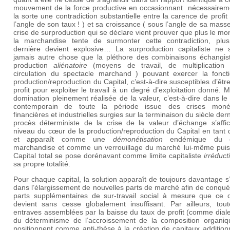
mouvement de la force productive en occasionnant nécessairem
la sorte une contradiction substantielle entre la carence de profit
l’angle de son taux ! ) et sa croissance ( sous l’angle de sa masse 
crise de surproduction qui se déclare vient prouver que plus le m
la marchandise tente de surmonter cette contradiction, plus
dernière devient explosive… La surproduction capitaliste ne si
jamais autre chose que la pléthore des combinaisons échangis
production
aliénatoire
(moyens de travail, de multiplication
circulation du spectacle marchand ) pouvant exercer la fonct
production/reproduction du Capital, c’est-à-dire susceptibles d’êtr
profit pour exploiter le travail à un degré d’exploitation donné. 
domination pleinement réalisée de la valeur, c’est-à-dire dans l
contemporain de toute la période issue des crises monét
financières et industrielles surgies sur la terminaison du siècle dern
procès déterministe de la crise de la valeur d’échange s’affi
niveau du cœur de la production/reproduction du Capital en tant 
et apparaît comme une
démonétisation
endémique du ca
marchandise et comme un verrouillage du marché lui-même puis
Capital total se pose dorénavant comme limite capitaliste
irréduct
sa propre totalité.
Pour chaque capital, la solution apparaît de toujours davantage s’
dans l’élargissement de nouvelles parts de marché afin de conqué
parts supplémentaires de sur-travail social à mesure que ce d
devient sans cesse globalement insuffisant. Par ailleurs, tout
entraves assemblées par la baisse du taux de profit (comme dial
du déterminisme de l’accroissement de la composition organiq
positionnent comme anti-thèse à la création de capitaux addition