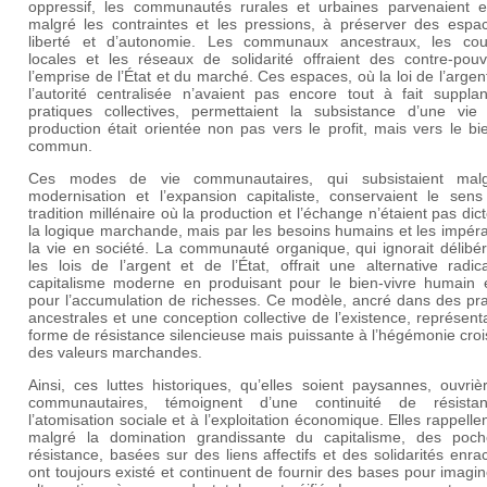
oppressif, les communautés rurales et urbaines parvenaient e
malgré les contraintes et les pressions, à préserver des espa
liberté et d’autonomie. Les communaux ancestraux, les co
locales et les réseaux de solidarité offraient des contre-pouv
l’emprise de l’État et du marché. Ces espaces, où la loi de l’argen
l’autorité centralisée n’avaient pas encore tout à fait supplan
pratiques collectives, permettaient la subsistance d’une vie
production était orientée non pas vers le profit, mais vers le bi
commun.
Ces modes de vie communautaires, qui subsistaient mal
modernisation et l’expansion capitaliste, conservaient le sens
tradition millénaire où la production et l’échange n’étaient pas dic
la logique marchande, mais par les besoins humains et les impéra
la vie en société. La communauté organique, qui ignorait délibé
les lois de l’argent et de l’État, offrait une alternative radi
capitalisme moderne en produisant pour le bien-vivre humain 
pour l’accumulation de richesses. Ce modèle, ancré dans des pra
ancestrales et une conception collective de l’existence, représent
forme de résistance silencieuse mais puissante à l’hégémonie cro
des valeurs marchandes.
Ainsi, ces luttes historiques, qu’elles soient paysannes, ouvri
communautaires, témoignent d’une continuité de résist
l’atomisation sociale et à l’exploitation économique. Elles rappelle
malgré la domination grandissante du capitalisme, des poc
résistance, basées sur des liens affectifs et des solidarités enra
ont toujours existé et continuent de fournir des bases pour imagi