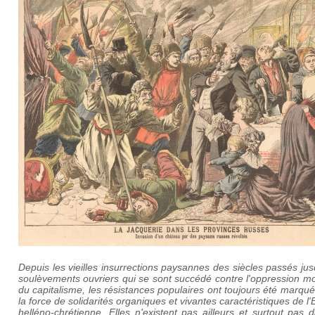
Depuis les vieilles insurrections paysannes des siècles passés ju
soulèvements ouvriers qui se sont succédé contre l'oppression m
du capitalisme, les résistances populaires ont toujours été marqu
la force de solidarités organiques et vivantes caractéristiques de l
helléno-chrétienne. Elles n'existent pas ailleurs et surtout pas 