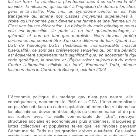
fait sur terre. La réaction la plus banale face à ce vide est la déif
du vide : le nihilisme, qui conduit à l’impulsion de détruire les chos
gens et la réalité. Pour moi, un symptôme central en est l’idé
transgenre qui amène nos classes moyennes supérieures à v
croire qu’un homme peut devenir une femme et une femme un 
C'est une fausse déclaration. La biologie du code génétique nous 
cela est impossible. Je parle ici en tant qu’anthropologue, e
qu’érudit et non en tant que moraliste. Nous devons protég
personnes qui pensent être d’un sexe différent du leur. Quant à la
LGB de l’idéologie LGBT (lesbianisme, homosexualité mascul
bisexualité), ce sont des préférences sexuelles qui ont ma bénédict
est également surprenant mais significatif que, en acceptant la rigi
code génétique, la science et l’Église soient aujourd’hui du mêm
Contre l'affirmation nihiliste du faux", Emmanuel Todd, démoc
historien dans le Corriere di Bologna, octobre 2024.
L'économie politique du mariage gay n'est pas neutre, elle
conséquences, notamment la PMA et la GPA. L'instrumentalisati
corps, s'inscrit dans un cadre capitaliste où même les relations h
les plus intimes deviennent des objets de consommation et de profi
est rupture avec "la vieille communauté de l’Être", renvoya
structures sociales et économiques plus anciennes, marquées p
luttes collectives et populaires telles que les révoltes paysan
Commune de Paris ou les grandes grèves ouvrières. Ces évén
symbolisant un certain ancrage communautaire et subversif, op