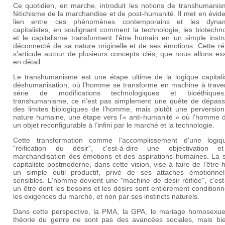
Ce quotidien, en marche, introduit les notions de transhumanis
fétichisme de la marchandise et de post-humanité. Il met en évid
lien entre ces phénomènes contemporains et les dynam
capitalistes, en soulignant comment la technologie, les biotechn
et le capitalisme transforment l’être humain en un simple instr
déconnecté de sa nature originelle et de ses émotions. Cette ré
s’articule autour de plusieurs concepts clés, que nous allons e
en détail.
Le transhumanisme est une étape ultime de la logique capitali
déshumanisation, où l’homme se transforme en machine à trave
série de modifications technologiques et bioéthique
transhumanisme, ce n’est pas simplement une quête de dépas
des limites biologiques de l’homme, mais plutôt une perversion
nature humaine, une étape vers l’« anti-humanité » où l’homme d
un objet reconfigurable à l’infini par le marché et la technologie.
Cette transformation comme l'accomplissement d'une logi
"réification du désir", c'est-à-dire une objectivation 
marchandisation des émotions et des aspirations humaines. La s
capitaliste postmoderne, dans cette vision, vise à faire de l’être
un simple outil productif, privé de ses attaches émotionnel
sensibles. L'homme devient une "machine de désir réifiée", c'est
un être dont les besoins et les désirs sont entièrement condition
les exigences du marché, et non par ses instincts naturels.
Dans cette perspective, la PMA, la GPA, le mariage homosexuel
théorie du genre ne sont pas des avancées sociales, mais bi