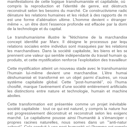
manifestations de cette logique transhumaniste et capitaliste, où 
compris la reproduction et l'identité de genre, est déstruct
reconstruit selon les besoins du marché. Ce constructivisme radic
dénature les relations humaines et les réduit à des rapports de 
est une forme d’aliénation ultime. L’homme devient « étranger 
même », un être dont l’essence profonde est effacée par la domi
de la technologie et du capital.
Le transhumanisme illustre le "fétichisme de la marchandis
concept identifié par Marx. Il désigne le processus par lequ
relations sociales entre individus sont masquées par les relation
les marchandises. Dans la société capitaliste, les biens et les s
prennent une valeur qui semble indépendante du travail humain qu
produits, et cette mystification renforce l’exploitation des travailleur
Cette mystification atteint un nouveau stade avec le transhumani
l’humain lui-même devient une marchandise. L’être huma
déshumanisé et transformé en un objet parmi d’autres, un rou
système capitaliste global. Cette "post-humanité", où l’huma
chosifié, marque l’avènement d’une société entièrement artificiali
les distinctions entre nature et technologie, humain et machine
abolies.
Cette transformation est présentée comme un projet inévitable
société capitaliste : tout ce qui est naturel, y compris la nature h
est progressivement déconstruit et reconstruit selon les exigen
marché. Le capitalisme pousse ainsi l’humanité à s’émanciper 
propres racines naturelles, nous somes dans un ’"anti-natur
achevé". Cela conduit à une post-humanité où l’homme est rempla