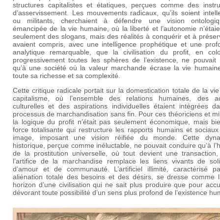
structures capitalistes et étatiques, perçues comme des instr
d’asservissement. Les mouvements radicaux, qu’ils soient intell
ou militants, cherchaient à défendre une vision ontologi
émancipée de la vie humaine, où la liberté et l’autonomie n’étai
seulement des slogans, mais des réalités à conquérir et à préserv
avaient compris, avec une intelligence prophétique et une prof
analytique remarquable, que la civilisation du profit, en colo
progressivement toutes les sphères de l’existence, ne pouvait
qu’à une société où la valeur marchande écrase la vie humain
toute sa richesse et sa complexité.
Cette critique radicale portait sur la domestication totale de la vie
capitalisme, où l’ensemble des relations humaines, des act
culturelles et des aspirations individuelles étaient intégrées 
processus de marchandisation sans fin. Pour ces théoriciens et mil
la logique du profit n’était pas seulement économique, mais bi
force totalisante qui restructure les rapports humains et sociau
image, imposant une vision réifiée du monde. Cette dyn
historique, perçue comme inéluctable, ne pouvait conduire qu’à l’
de la prostitution universelle, où tout devient une transaction
l’artifice de la marchandise remplace les liens vivants de soli
d’amour et de communauté. L’artificiel illimité, caractérisé p
aliénation totale des besoins et des désirs, se dresse comme l’
horizon d’une civilisation qui ne sait plus produire que pour acc
dévorant toute possibilité d’un sens plus profond de l’existence hu