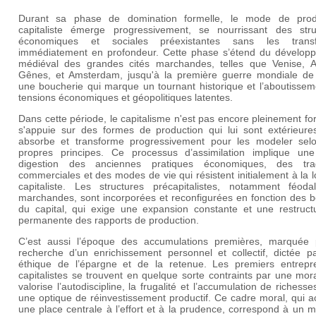
Durant sa phase de domination formelle, le mode de prod
capitaliste émerge progressivement, se nourrissant des stru
économiques et sociales préexistantes sans les trans
immédiatement en profondeur. Cette phase s’étend du dévelop
médiéval des grandes cités marchandes, telles que Venise, A
Gênes, et Amsterdam, jusqu'à la première guerre mondiale de
une boucherie qui marque un tournant historique et l’aboutissem
tensions économiques et géopolitiques latentes.
Dans cette période, le capitalisme n'est pas encore pleinement for
s'appuie sur des formes de production qui lui sont extérieures,
absorbe et transforme progressivement pour les modeler sel
propres principes. Ce processus d’assimilation implique une
digestion des anciennes pratiques économiques, des trad
commerciales et des modes de vie qui résistent initialement à la 
capitaliste. Les structures précapitalistes, notamment féoda
marchandes, sont incorporées et reconfigurées en fonction des b
du capital, qui exige une expansion constante et une restructu
permanente des rapports de production.
C’est aussi l’époque des accumulations premières, marquée 
recherche d’un enrichissement personnel et collectif, dictée p
éthique de l’épargne et de la retenue. Les premiers entrepr
capitalistes se trouvent en quelque sorte contraints par une mor
valorise l’autodiscipline, la frugalité et l’accumulation de richess
une optique de réinvestissement productif. Ce cadre moral, qui 
une place centrale à l’effort et à la prudence, correspond à un