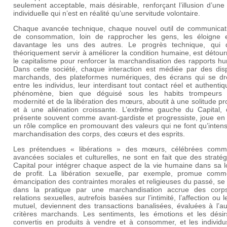
seulement acceptable, mais désirable, renforçant l’illusion d’une 
individuelle qui n’est en réalité qu’une servitude volontaire.
Chaque avancée technique, chaque nouvel outil de communicat
de consommation, loin de rapprocher les gens, les éloigne 
davantage les uns des autres. Le progrès technique, qui d
théoriquement servir à améliorer la condition humaine, est détou
le capitalisme pour renforcer la marchandisation des rapports h
Dans cette société, chaque interaction est médiée par des dispo
marchands, des plateformes numériques, des écrans qui se dr
entre les individus, leur interdisant tout contact réel et authenti
phénomène, bien que déguisé sous les habits trompeurs
modernité et de la libération des mœurs, aboutit à une solitude p
et à une aliénation croissante. L’extrême gauche du Capital, 
présente souvent comme avant-gardiste et progressiste, joue en 
un rôle complice en promouvant des valeurs qui ne font qu’intensi
marchandisation des corps, des cœurs et des esprits.
Les prétendues « libérations » des mœurs, célébrées com
avancées sociales et culturelles, ne sont en fait que des straté
Capital pour intégrer chaque aspect de la vie humaine dans sa l
de profit. La libération sexuelle, par exemple, promue com
émancipation des contraintes morales et religieuses du passé, se 
dans la pratique par une marchandisation accrue des corp
relations sexuelles, autrefois basées sur l’intimité, l’affection ou l
mutuel, deviennent des transactions banalisées, évaluées à l’a
critères marchands. Les sentiments, les émotions et les désir
convertis en produits à vendre et à consommer, et les individu