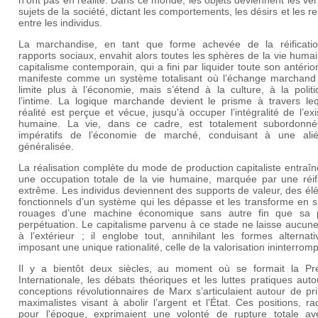
n’ont pas en réalité. Dans ce monde, les objets deviennent les vér
sujets de la société, dictant les comportements, les désirs et les re
entre les individus.
La marchandise, en tant que forme achevée de la réificati
rapports sociaux, envahit alors toutes les sphères de la vie huma
capitalisme contemporain, qui a fini par liquider toute son antérior
manifeste comme un système totalisant où l’échange marchand
limite plus à l’économie, mais s’étend à la culture, à la polit
l’intime. La logique marchande devient le prisme à travers leq
réalité est perçue et vécue, jusqu'à occuper l’intégralité de l’ex
humaine. La vie, dans ce cadre, est totalement subordonn
impératifs de l’économie de marché, conduisant à une alié
généralisée.
La réalisation complète du mode de production capitaliste entraîn
une occupation totale de la vie humaine, marquée par une réifi
extrême. Les individus deviennent des supports de valeur, des é
fonctionnels d’un système qui les dépasse et les transforme en 
rouages d’une machine économique sans autre fin que sa 
perpétuation. Le capitalisme parvenu à ce stade ne laisse aucun
à l’extérieur ; il englobe tout, annihilant les formes alternat
imposant une unique rationalité, celle de la valorisation ininterrom
Il y a bientôt deux siècles, au moment où se formait la Pr
Internationale, les débats théoriques et les luttes pratiques aut
conceptions révolutionnaires de Marx s’articulaient autour de pr
maximalistes visant à abolir l’argent et l’État. Ces positions, ra
pour l'époque, exprimaient une volonté de rupture totale av