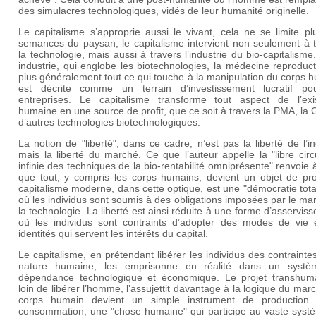
des simulacres technologiques, vidés de leur humanité originelle.
Le capitalisme s’approprie aussi le vivant, cela ne se limite p
semances du paysan, le capitalisme intervient non seulement à t
la technologie, mais aussi à travers l’industrie du bio-capitalisme
industrie, qui englobe les biotechnologies, la médecine reproduct
plus généralement tout ce qui touche à la manipulation du corps 
est décrite comme un terrain d’investissement lucratif po
entreprises. Le capitalisme transforme tout aspect de l’exi
humaine en une source de profit, que ce soit à travers la PMA, la
d’autres technologies biotechnologiques.
La notion de "liberté", dans ce cadre, n’est pas la liberté de l’in
mais la liberté du marché. Ce que l’auteur appelle la "libre circ
infinie des techniques de la bio-rentabilité omniprésente" renvoie à
que tout, y compris les corps humains, devient un objet de prof
capitalisme moderne, dans cette optique, est une "démocratie total
où les individus sont soumis à des obligations imposées par le ma
la technologie. La liberté est ainsi réduite à une forme d’asservis
où les individus sont contraints d’adopter des modes de vie 
identités qui servent les intérêts du capital.
Le capitalisme, en prétendant libérer les individus des contrainte
nature humaine, les emprisonne en réalité dans un syst
dépendance technologique et économique. Le projet transhuma
loin de libérer l’homme, l’assujettit davantage à la logique du mar
corps humain devient un simple instrument de production
consommation, une "chose humaine" qui participe au vaste syst