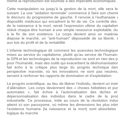
même la reproduction est soumise à des impératifs économiques.
Cette manipulation va jusqu’à la gestion de la mort, elle sera l
suivant. La une “sédation terminale” commence à faire son chemi
le discours du progressime de gauche. Il renvoie à l’euthanasie
dispositifs médicaux qui encadrent la fin de vie. Ce contrôle des
de la naissance à la mort, serait l’expression ultime du capitalis
réduit chaque être humain à une simple ressource exploitable, d
à la fin de son existence. Le corps devient ainsi un matéria
dispose le marché, un "anti-humain" dépossédé de sa liberté, 
aux lois du profit et de la rentabilité.
L'infamie technologique dit comment les avancées technologique
mises au service du capitalisme, plutôt qu'au service de l'humai
la GPA et les technologies de la reproduction ne sont en rien des 
pour l'humanité, mais des outils qui exacerbent la déshumanisatio
fait écho à la critique plus large du progrès technique da
perspective marxiste, où les innovations ne sont pas neutres
servent à renforcer les rapports de domination et d'exploitation.
Le progrès scientifique, au lieu de libérer l’individu, devient un ins
d’aliénation. Les corps deviennent des « choses hébétées et pu
automates », fait échoe à l’automatisation des tâches e
dépersonnalisation des individus dans le cadre de la prod
industrielle. Ce processus, initié au cours de la révolution indust
atteint ici son paroxysme, où même les dimensions les plus inti
l’existence humaine (la naissance et la mort) sont absorbées 
logique du marché.