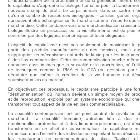
L'industrialisation de la procréation et de la génétique montre 
le capitalisme s'approprie la biologie humaine pour la transforme
nouveau champ de profit. Le corps humain, dans ce cadre, n’es
qu’un ensemble de ressources biologiques – cellules, gènes, org
qui peuvent être échangées sur le marché comme n’importe quelle
marchandise. Cette tendance vers une marchandisation croissante
biologie illustre un processus où la vie elle-même est de plus 
contrôlée par des logiques économiques et technologiques.
L’objectif du capitalisme n’est pas seulement de maximiser le p
partir des produits manufacturés ou des services, mais au
s’approprier les mécanismes naturels de la vie pour les instrumen
à des fins commerciales. Cette instrumentalisation touche même
domaines aussi intimes que la sexualité et la procréation, où l’util
de techniques comme la PMA et la GPA (ou gestation pour a
démontre que même la création de la vie humaine est dés
soumise aux lois du marché.
En objectivant ces processus, le capitalisme participe à une fo
"déshumanisation" où l’humain devient un simple moyen de prod
et de reproduction, exploité par un système économique qui che
transformer tout aspect de la vie en bien commercialisable.
La sexualité contemporaine est un point central de révélation d
marchand. La sexualité humaine, autrefois liée à des rel
émotionnelles profondes et à des liens interpersonnels, est dés
transformée en un objet de consommation. Le capitalisme m
s'immisce dans l’intimité des individus en exploitant leurs désirs s
les transformant en consommateurs de plaisir "factice" et