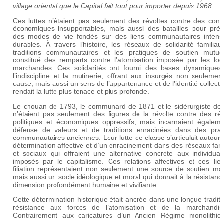
village oriental que le Capital fait tout pour importer depuis 1968.
Ces luttes n’étaient pas seulement des révoltes contre des cond
économiques insupportables, mais aussi des batailles pour pré
des modes de vie fondés sur des liens communautaires inten
durables. À travers l’histoire, les réseaux de solidarité familia
traditions communautaires et les pratiques de soutien mutu
constitué des remparts contre l’atomisation imposée par les lo
marchandes. Ces solidarités ont fourni des bases dynamique
l’indiscipline et la mutinerie, offrant aux insurgés non seulem
cause, mais aussi un sens de l’appartenance et de l’identité collect
rendait la lutte plus tenace et plus profonde.
Le chouan de 1793, le communard de 1871 et le sidérurgiste d
n’étaient pas seulement des figures de la révolte contre des r
politiques et économiques oppressifs, mais incarnaient égalem
défense de valeurs et de traditions enracinées dans des pra
communautaires anciennes. Leur lutte de classe s’articulait autou
détermination affective et d’un enracinement dans des réseaux fa
et sociaux qui offraient une alternative concrète aux individua
imposés par le capitalisme. Ces relations affectives et ces li
filiation représentaient non seulement une source de soutien ma
mais aussi un socle idéologique et moral qui donnait à la résista
dimension profondément humaine et vivifiante.
Cette détermination historique était ancrée dans une longue tradi
résistance aux forces de l’atomisation et de la marchandis
Contrairement aux caricatures d’un Ancien Régime monolithi