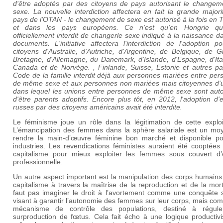
d'être adoptés par des citoyens de pays autorisant le changem
sexe. La nouvelle interdiction affectera en fait la grande major
pays de l'OTAN - le changement de sexe est autorisé à la fois en 
et dans les pays européens. Ce n'est qu'en Hongrie qu'
officiellement interdit de changerle sexe indiqué à la naissance d
documents. L'initiative affectera l'interdiction de l'adoption p
citoyens d'Australie, d'Autriche, d'Argentine, de Belgique, de 
Bretagne, d'Allemagne, du Danemark, d'Islande, d'Espagne, d'Ita
Canada et de Norvège. , Finlande, Suisse, Estonie et autres pa
Code de la famille interdit déjà aux personnes mariées entre pe
de même sexe et aux personnes non mariées mais citoyennes d'u
dans lequel les unions entre personnes de même sexe sont auto
d'être parents adoptifs. Encore plus tôt, en 2012, l'adoption d'
russes par des citoyens américains avait été interdite.
Le féminisme joue un rôle dans la légitimation de cette exploit
L’émancipation des femmes dans la sphère salariale est un mo
rendre la main-d’œuvre féminine bon marché et disponible po
industries. Les revendications féministes auraient été cooptées
capitalisme pour mieux exploiter les femmes sous couvert d’é
professionnelle.
Un autre aspect important est la manipulation des corps humains
capitalisme à travers la maîtrise de la reproduction et de la mort
faut pas imaginer le droit à l’avortement comme une conquête s
visant à garantir l’autonomie des femmes sur leur corps, mais c
mécanisme de contrôle des populations, destiné à régul
surproduction de fœtus. Cela fait écho à une logique productivi