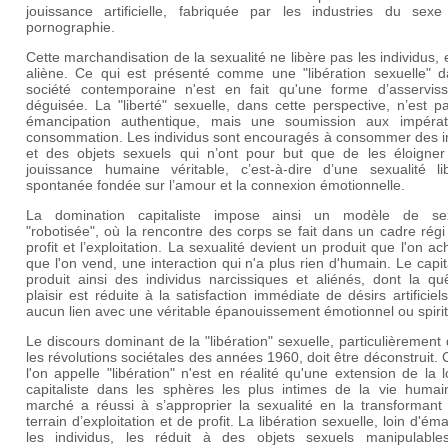
jouissance artificielle, fabriquée par les industries du sexe
pornographie.
Cette marchandisation de la sexualité ne libère pas les individus, e
aliène. Ce qui est présenté comme une "libération sexuelle" d
société contemporaine n'est en fait qu'une forme d’asservis
déguisée. La "liberté" sexuelle, dans cette perspective, n’est 
émancipation authentique, mais une soumission aux impérat
consommation. Les individus sont encouragés à consommer des 
et des objets sexuels qui n’ont pour but que de les éloigner
jouissance humaine véritable, c’est-à-dire d’une sexualité li
spontanée fondée sur l’amour et la connexion émotionnelle.
La domination capitaliste impose ainsi un modèle de sex
"robotisée", où la rencontre des corps se fait dans un cadre régi
profit et l’exploitation. La sexualité devient un produit que l'on ac
que l'on vend, une interaction qui n'a plus rien d'humain. Le capi
produit ainsi des individus narcissiques et aliénés, dont la qu
plaisir est réduite à la satisfaction immédiate de désirs artificiel
aucun lien avec une véritable épanouissement émotionnel ou spirit
Le discours dominant de la "libération" sexuelle, particulièrement
les révolutions sociétales des années 1960, doit être déconstruit.
l'on appelle "libération" n'est en réalité qu'une extension de la 
capitaliste dans les sphères les plus intimes de la vie humai
marché a réussi à s’approprier la sexualité en la transformant
terrain d’exploitation et de profit. La libération sexuelle, loin d'ém
les individus, les réduit à des objets sexuels manipulable