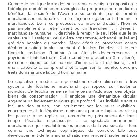
Comme le souligne Marx dès ses premiers écrits, en opposition t
l’idéologie des défenseurs aveugles du progressisme mondialiste
bénéfice, la société de l’Avoir ne se contente pas de produi
marchandises matérielles : elle façonne également l’homme 
marchandise. Dans ce processus de marchandisation, l’homme
pas simplement un être vivant ou un travailleur ; il devient
marchandise humaine », destinée à remplir le seul rôle que le s
capitaliste lui assigne : celui d’être consommé, échangé, utilisé et 
gré des besoins du marché. Marx décrit ce processus com
déshumanisation totale, touchant à la fois l’intellect et le co
l’individu, réduisant l’humain à un état de dégénérescence m
physique et intellectuelle. Cette condition produit un être aliéné
de sens critique, où les notions d’immoralité et d’ilotisme, c’est
une incapacité à comprendre et à agir sur le monde, devienne
traits dominants de la condition humaine.
Le capitalisme moderne a perfectionné cette aliénation à trav
système du fétichisme marchand, qui repose sur l’isoleme
individus. Ce fétichisme ne se limite pas à l’adoration des objets
biens de consommation ; il englobe une dynamique circulai
engendre un isolement toujours plus profond. Les individus sont 
les uns des autres, non seulement par les murs invisibles
concurrence et de l’égoïsme, mais aussi par une logique narcissi
les pousse à se replier sur eux-mêmes, prisonniers de leur 
image. L’isolation spectaculaire – ce spectacle permanent
marchandise qui envahit tous les aspects de la vie sociale – fon
comme une technique sophistiquée de contrôle. Elle ass
développement de la marchandisation en rendant l’isolement soci