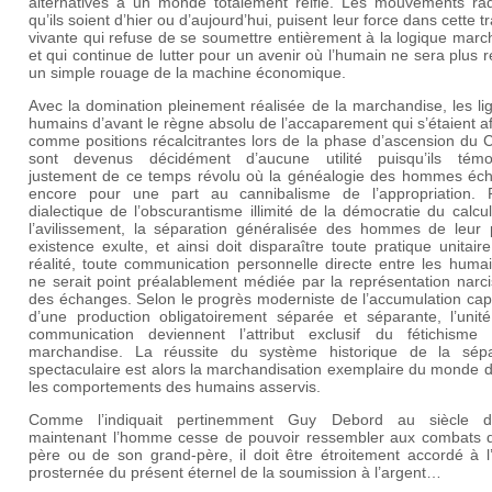
alternatives à un monde totalement réifié. Les mouvements rad
qu’ils soient d’hier ou d’aujourd’hui, puisent leur force dans cette tr
vivante qui refuse de se soumettre entièrement à la logique mar
et qui continue de lutter pour un avenir où l’humain ne sera plus r
un simple rouage de la machine économique.
Avec la domination pleinement réalisée de la marchandise, les l
humains d’avant le règne absolu de l’accaparement qui s’étaient a
comme positions récalcitrantes lors de la phase d’ascension du C
sont devenus décidément d’aucune utilité puisqu’ils témo
justement de ce temps révolu où la généalogie des hommes éch
encore pour une part au cannibalisme de l’appropriation. 
dialectique de l’obscurantisme illimité de la démocratie du calcu
l’avilissement, la séparation généralisée des hommes de leur 
existence exulte, et ainsi doit disparaître toute pratique unitair
réalité, toute communication personnelle directe entre les huma
ne serait point préalablement médiée par la représentation narc
des échanges. Selon le progrès moderniste de l’accumulation capi
d’une production obligatoirement séparée et séparante, l’unité
communication deviennent l’attribut exclusif du fétichisme
marchandise. La réussite du système historique de la sépa
spectaculaire est alors la marchandisation exemplaire du monde 
les comportements des humains asservis.
Comme l’indiquait pertinemment Guy Debord au siècle de
maintenant l’homme cesse de pouvoir ressembler aux combats 
père ou de son grand-père, il doit être étroitement accordé à l
prosternée du présent éternel de la soumission à l’argent…