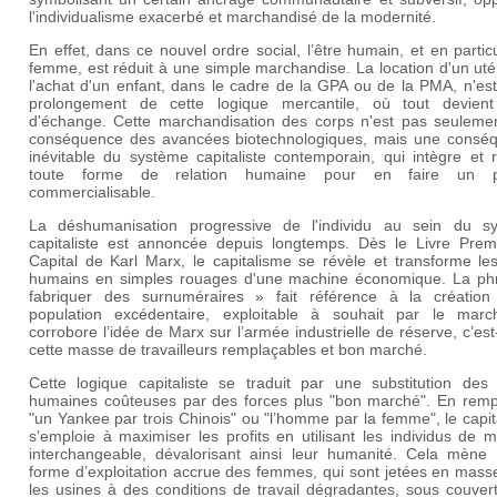
l'individualisme exacerbé et marchandisé de la modernité.
En effet, dans ce nouvel ordre social, l’être humain, et en particu
femme, est réduit à une simple marchandise. La location d'un ut
l'achat d'un enfant, dans le cadre de la GPA ou de la PMA, n'es
prolongement de cette logique mercantile, où tout devient
d'échange. Cette marchandisation des corps n'est pas seuleme
conséquence des avancées biotechnologiques, mais une consé
inévitable du système capitaliste contemporain, qui intègre et 
toute forme de relation humaine pour en faire un pr
commercialisable.
La déshumanisation progressive de l'individu au sein du s
capitaliste est annoncée depuis longtemps. Dès le Livre Prem
Capital de Karl Marx, le capitalisme se révèle et transforme le
humains en simples rouages d'une machine économique. La ph
fabriquer des surnuméraires » fait référence à la création
population excédentaire, exploitable à souhait par le marc
corrobore l’idée de Marx sur l’armée industrielle de réserve, c’est
cette masse de travailleurs remplaçables et bon marché.
Cette logique capitaliste se traduit par une substitution des 
humaines coûteuses par des forces plus "bon marché". En remp
"un Yankee par trois Chinois" ou "l’homme par la femme", le capi
s’emploie à maximiser les profits en utilisant les individus de 
interchangeable, dévalorisant ainsi leur humanité. Cela mène
forme d’exploitation accrue des femmes, qui sont jetées en mass
les usines à des conditions de travail dégradantes, sous couver