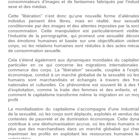
consommateurs d’images et de fantasmes fabriqués par l’indust
sexe et des médias.
Cette "libération" n’est donc qu’une nouvelle forme d’aliénatio
individus pensent être libres, mais en réalité, leur sexuali
conditionnée par des images et des attentes imposées par la soc
consommation. Cette manipulation est particulièrement visibl
l’industrie de la pornographie, qui promeut une sexualité décon
des émotions humaines et basée sur une objectification violen
corps, où les relations humaines sont réduites à des actes méca
de consommation sexuelle.
Cela s'étend également aux dynamiques mondiales du capitalis
particulier en ce qui concerne les migrations internationales
commerce des corps. La "libération" sexuelle, couplée à l'explo
économique, conduit à un marché globalisé de la sexualité où le
humains sont marchandisés et échangés à travers des fron
nationales et culturelles. Ce phénomène est souvent lié à des 
d’exploitation, comme la traite des femmes et des enfants, et 
comment le capitalisme transforme même la migration en un mo
profit.
La mondialisation du capitalisme s'accompagne d'une industriali
de la sexualité, où les corps sont déplacés, exploités et vendus d
contextes de pauvreté et de domination économique. Cette dyn
contribue à une déshumanisation accrue, où les êtres humains n
plus que des marchandises dans un marché globalisé qui che
maximiser les profits en exploitant les ressources humaines le
vulnérables.