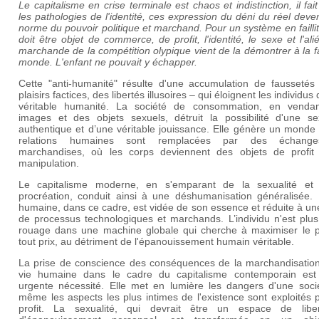
Le capitalisme en crise terminale est chaos et indistinction, il fait 
les pathologies de l'identité, ces expression du déni du réel deve
norme du pouvoir politique et marchand. Pour un système en faillit
doit être objet de commerce, de profit, l'identité, le sexe et l'ali
marchande de la compétition olypique vient de la démontrer à la 
monde. L'enfant ne pouvait y échapper.
Cette "anti-humanité" résulte d'une accumulation de faussetés
plaisirs factices, des libertés illusoires – qui éloignent les individus 
véritable humanité. La société de consommation, en venda
images et des objets sexuels, détruit la possibilité d'une sex
authentique et d’une véritable jouissance. Elle génère un monde
relations humaines sont remplacées par des échang
marchandises, où les corps deviennent des objets de profit
manipulation.
Le capitalisme moderne, en s'emparant de la sexualité et
procréation, conduit ainsi à une déshumanisation généralisée. 
humaine, dans ce cadre, est vidée de son essence et réduite à un
de processus technologiques et marchands. L’individu n'est plus
rouage dans une machine globale qui cherche à maximiser le pr
tout prix, au détriment de l'épanouissement humain véritable.
La prise de conscience des conséquences de la marchandisation
vie humaine dans le cadre du capitalisme contemporain est
urgente nécessité. Elle met en lumière les dangers d'une soci
même les aspects les plus intimes de l'existence sont exploités 
profit. La sexualité, qui devrait être un espace de libe