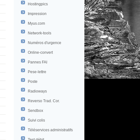
Hostingpics
Impression
Myus.com
Network-tools
Numéros d'urgence
Online-convert
Pannes FAI
Pese-lettre
Poste
Radioways
Reverso Trad. Cor.
Sendbox
Suivi colis
Téléservices administratifs
Test débit