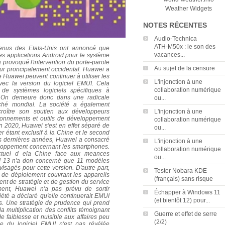
Weather Widgets
NOTES RÉCENTES
Audio‑Technica
ATH‑M50x : le son des
nus des Etats-Unis ont annoncé que
vacances...
s applications Android pour le système
 provoqué l'intervention du porte-parole
Au sujet de la censure
eur proncipalement occidental.
Huawei a
de Huawei peuvent continuer à utiliser les
L'injonction à une
vec la version du logiciel EMUI. Cela
collaboration numérique
 de systèmes logiciels spécifiques à
 On demeure donc dans une radicale
ou...
rché mondial.
La société a également
roître son soutien aux développeurs
L'injonction à une
ironnements et outils de développement
collaboration numérique
n 2020, Huawei s'est en effet séparé de
ou...
 étant exclusif à la Chine et le second
ois dernières années, Huawei a consacré
L'injonction à une
loppement concernant les smartphones.
collaboration numérique
ctuel d ela Chine face aux meances
ou...
I 13 n'a don concerné que 11 modèles
isagés pour cette version. D'autre part,
Tester Nobara KDE
de déploiement couvrant les appareils
(français) sans risque
t de stratégie et de gestion du service
ent, Huawei n'a pas prévu de sortir
Échapper à Windows 11
é a déclaré qu'elle continuerait EMUI
(et bientôt 12) pour...
. Une stratégie de prudence qui prend
la multiplication des conflits témoignant
Guerre et effet de serre
 de faiblesse et nuisible aux affaires peu
(2/2)
 du logiciel EMUI n'est pas révélée