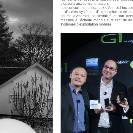
d'options aux consommateurs.
Les concurrents principaux d'Android incluen
et d'autres systèmes d'exploitation mobiles
source d'Android, sa flexibilité et son acc
massive à l'échelle mondiale, faisant de lu
systèmes d'exploitation mobiles.