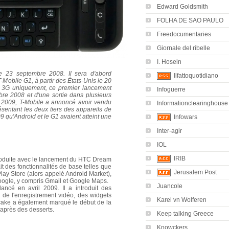
Edward Goldsmith
FOLHA DE SAO PAULO
Freedocumentaries
Giornale del ribelle
I. Hosein
e 23 septembre 2008. Il sera d'abord
Ilfattoquotidiano
Mobile G1, à partir des États-Unis le 20
 3G uniquement, ce premier lancement
Infoguerre
bre 2008 et d'une sortie dans plusieurs
 2009, T-Mobile a annoncé avoir vendu
Informationclearinghouse
ésentant les deux tiers des appareils de
qu'Android et le G1 avaient atteint une
Infowars
Inter-agir
IOL
IRIB
ntroduite avec le lancement du HTC Dream
 des fonctionnalités de base telles que
Jerusalem Post
Play Store (alors appelé Android Market),
 Google, y compris Gmail et Google Maps.
Juancole
ncé en avril 2009. Il a introduit des
e de l'enregistrement vidéo, des widgets
Karel vn Wolferen
Cupcake a également marqué le début de la
'après des desserts.
Keep talking Greece
Knowckers