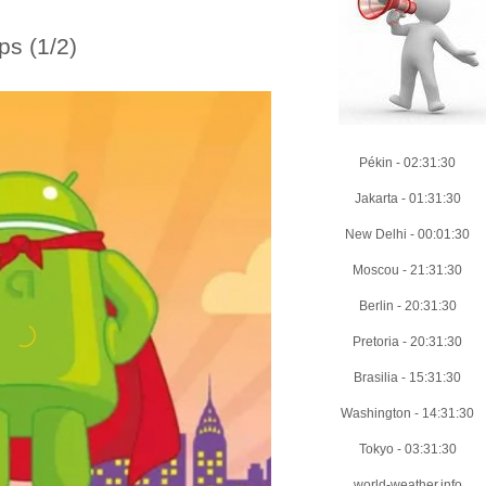
s (1/2)
Pékin
-
02:31:32
Jakarta
-
01:31:32
New Delhi
-
00:01:32
Moscou
-
21:31:32
Berlin
-
20:31:32
Pretoria
-
20:31:32
Brasilia
-
15:31:32
Washington
-
14:31:32
Tokyo
-
03:31:32
world-weather.info