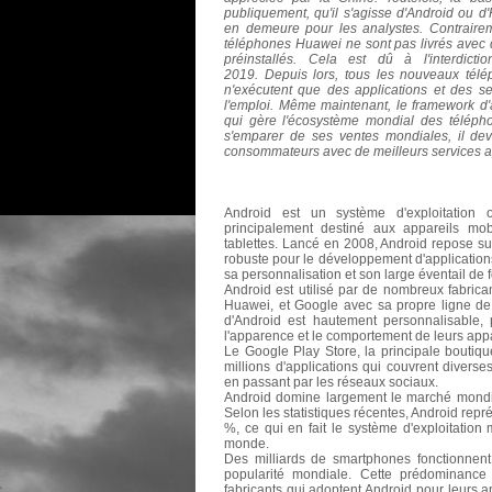
publiquement, qu'il s'agisse d'Android ou 
en demeure pour les analystes.
Contraire
téléphones Huawei ne sont pas livrés avec 
préinstallés. Cela est dû à l'interdicti
2019.
Depuis lors, tous les nouveaux télé
n'exécutent que des applications et des s
l'emploi. Même maintenant, le framework d'
qui gère l'écosystème mondial des télép
s'emparer de ses ventes mondiales, il devr
consommateurs avec de meilleurs services aprè
Android est un système d'exploitation
principalement destiné aux appareils mob
tablettes. Lancé en 2008, Android repose su
robuste pour le développement d'applications 
sa personnalisation et son large éventail de f
Android est utilisé par de nombreux fabric
Huawei, et Google avec sa propre ligne de t
d'Android est hautement personnalisable, p
l'apparence et le comportement de leurs appa
Le Google Play Store, la principale boutiqu
millions d'applications qui couvrent diverse
en passant par les réseaux sociaux.
Android domine largement le marché mondia
Selon les statistiques récentes, Android rep
%, ce qui en fait le système d'exploitation 
monde.
Des milliards de smartphones fonctionnen
popularité mondiale. Cette prédominance 
fabricants qui adoptent Android pour leurs ap