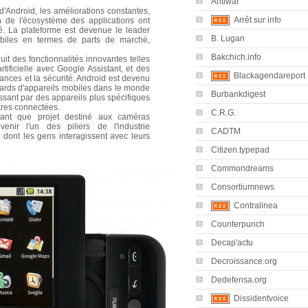
Antiwar
d'Android, les améliorations constantes,
Arrêt sur info
n de l'écosystème des applications ont
hé. La plateforme est devenue le leader
B. Lugan
obiles en termes de parts de marché,
Bakchich.info
uit des fonctionnalités innovantes telles
artificielle avec Google Assistant, et des
Blackagendareport
mances et la sécurité. Android est devenu
iards d'appareils mobiles dans le monde
Burbankdigest
ssant par des appareils plus spécifiques
ntres connectées.
C.R.G.
ant que projet destiné aux caméras
nir l'un des piliers de l'industrie
CADTM
 dont les gens interagissent avec leurs
Citizen.typepad
Commondreams
Consortiumnews
Contralinea
Counterpunch
Decap'actu
Decroissance.org
Dedefensa.org
Dissidentvoice