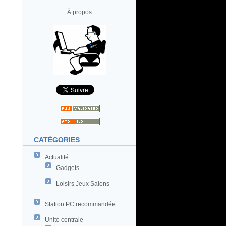
À propos
CATÉGORIES
Actualité
Gadgets
Loisirs Jeux Salons
Station PC recommandée
Unité centrale