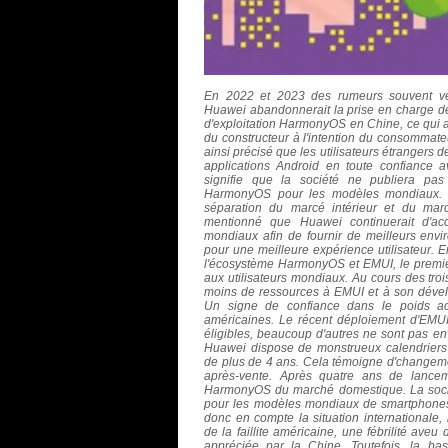
En 2022 et 2023 des rumeurs souvent ve
Huawei abandonnerait la prise en charge de
d'exploitation HarmonyOS en Chine, ce qui a
du constructeur à l'intention du consommat
ainsi précisé que les utilisateurs étrangers 
applications Android en toute confiance a
signifie que la société ne publiera pas
HarmonyOS pour les modèles mondiaux.
séparation du marcé intérieur et du ma
mentionné que Huawei continuerait d'acc
mondiaux afin de fournir de meilleurs env
pour une meilleure expérience utilisateur.
E
l'écosystème HarmonyOS et EMUI, le premier
aux utilisateurs mondiaux. Au cours des tr
moins de ressources à EMUI et à son déve
Un signe de confiance dans le poids a
américaines.
Le récent déploiement d'EMU
éligibles, beaucoup d'autres ne sont pas env
Huawei dispose de monstrueux calendriers 
de plus de 4 ans. Cela témoigne d'changemen
après-vente.
Après quatre ans de lancem
HarmonyOS du marché domestique. La sociét
pour les modèles mondiaux de smartphones
donc en compte la situation internationale, 
de la faillite américaine, une fébrilité aveu
appréciée par la Chine. Toutefois,
la base