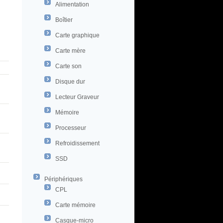
Alimentation
Boîtier
Carte graphique
Carte mère
Carte son
Disque dur
Lecteur Graveur
Mémoire
Processeur
Refroidissement
SSD
Périphériques
CPL
Carte mémoire
Casque-micro