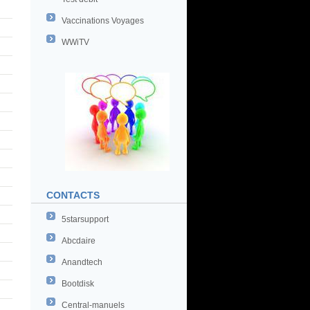
Vaccinations Voyages
WWiTV
CONTACTS
5starsupport
Abcdaire
Anandtech
Bootdisk
Central-manuels