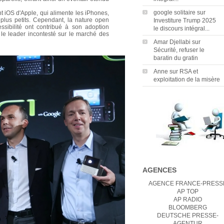
google solitaire
sur
t iOS d'Apple, qui alimente les iPhones,
 plus petits. Cependant, la nature open
Investiture Trump 2025
essibilité ont contribué à son adoption
le discours intégral...
i le leader incontesté sur le marché des
Amar Djellabi
sur
Sécurité, refuser le
baratin du gratin
Anne
sur
RSA et
exploitation de la misère
AGENCES
AGENCE FRANCE-PRESS
AP TOP
AP RADIO
BLOOMBERG
DEUTSCHE PRESSE-
AGENTUR