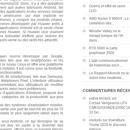
d'HarmonyOS. Donc, il y a des queqtions
Guerre et effet de serre
ment aux autres fabricants Android, les
(1/2)
des applications et des services Google
on américaine, qui était implicite en
AMD Ryzen 5 9600X : Le
phones, y compris les produits phares,
caméléon des...
ervices développés par Huawei prêts à
applications Android est la seule chose
Wonder Valley ou le
hones Huawei.
Si Huawei veut vraiment
mirage toxique de l’IA
a redoubler d'efforts pour séduire les
s-vente ou des tarifs très attractifs.
dans...
RTX 5060 la carte
graphique 2026
 open source développé par Google,
iles tels que les smartphones et les
L'agir communicationnel
r le noyau Linux et offre une plateforme
de Habermas est-il...
mobiles. Il est connu pour sa flexibilité,
onctionnalités.
Le Rapport Alloncle ou la
ants de smartphones, tels que Samsung,
vision bien modérée...
éléphones Pixel. L'interface utilisateur
ermettant aux utilisateurs de modifier
reils selon leurs préférences.
COMMENTAIRES RÉCE
e d'applications d'Android, propose des
s catégories, de la productivité aux jeux
sativa tincture
sur
Corsair Vengeance LPX
l des systèmes d'exploitation mobiles.
CMK32GX4M2E3200C16
résente une part de marché de plus de 70
32 Go...
mobile le plus largement utilisé dans le
icedodo
sur
Investiture
t sous Android, ce qui témoigne de sa
Trump 2025 le discours
est due en partie à la diversité des
pareils, offrant ainsi un éventail étendu
intégral...