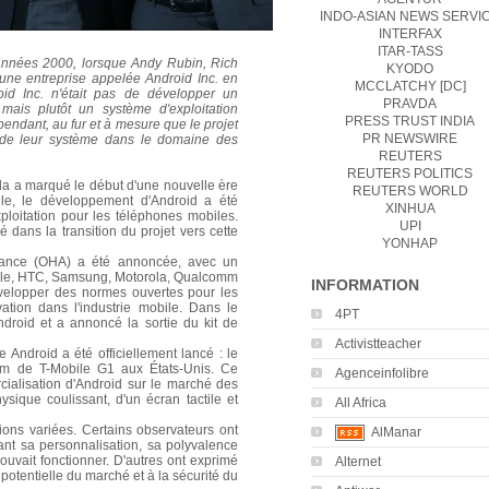
INDO-ASIAN NEWS SERVI
INTERFAX
ITAR-TASS
 années 2000, lorsque Andy Rubin, Rich
KYODO
 une entreprise appelée Android Inc. en
MCCLATCHY [DC]
droid Inc. n'était pas de développer un
PRAVDA
mais plutôt un système d'exploitation
PRESS TRUST INDIA
endant, au fur et à mesure que le projet
PR NEWSWIRE
el de leur système dans le domaine des
REUTERS
REUTERS POLITICS
ela a marqué le début d'une nouvelle ère
REUTERS WORLD
gle, le développement d'Android a été
XINHUA
xploitation pour les téléphones mobiles.
UPI
é dans la transition du projet vers cette
YONHAP
iance (OHA) a été annoncée, avec un
ogle, HTC, Samsung, Motorola, Qualcomm
INFORMATION
développer des normes ouvertes pour les
ation dans l'industrie mobile. Dans le
4PT
droid et a annoncé la sortie du kit de
Activistteacher
Android a été officiellement lancé : le
 de T-Mobile G1 aux États-Unis. Ce
Agenceinfolibre
ialisation d'Android sur le marché des
ysique coulissant, d'un écran tactile et
All Africa
ions variées. Certains observateurs ont
AlManar
ant sa personnalisation, sa polyvalence
 pouvait fonctionner. D'autres ont exprimé
Alternet
potentielle du marché et à la sécurité du