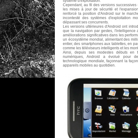
système d'exploitation.
Cependant, au fil des versions successives 
les mises à jour de sécurité et l'expansio
renforcé la position d'Android sur le marc
incontesté des systèmes d'exploitation m
dépassant ses concurrents.
Les versions ultérieures d'Android ont introd
que la navigation par gestes, l'intelligence 
améliorations significatives dans les perfor
un écosystème mondial, alimentant des mill
entier, des smartphones aux tablettes, en pa
comme les téléviseurs intelligents et les mo
Ainsi, depuis ses modestes débuts en t
numériques, Android a évolué pour deve
technologique mondiale, façonnant la façon
appareils mobiles au quotidien.