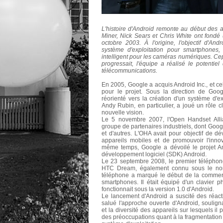
L'histoire d'Android remonte au début des
Miner, Nick Sears et Chris White ont fondé
octobre 2003. À l'origine, l'objectif d'An
système d'exploitation pour smartphones, 
intelligent pour les caméras numériques. Cep
progressait, l'équipe a réalisé le potenti
télécommunications.
En 2005, Google a acquis Android Inc., et c
pour le projet. Sous la direction de Goo
réorienté vers la création d'un système d'e
Andy Rubin, en particulier, a joué un rôle cl
nouvelle vision.
Le 5 novembre 2007, l'Open Handset All
groupe de partenaires industriels, dont Go
et d'autres. L'OHA avait pour objectif de 
appareils mobiles et de promouvoir l'innov
même temps, Google a dévoilé le projet An
développement logiciel (SDK) Android.
Le 23 septembre 2008, le premier téléphone 
HTC Dream, également connu sous le nom
téléphone a marqué le début de la commerc
smartphones. Il était équipé d'un clavier ph
fonctionnait sous la version 1.0 d'Android.
Le lancement d'Android a suscité des réact
salué l'approche ouverte d'Android, soulign
et la diversité des appareils sur lesquels il
des préoccupations quant à la fragmentation 