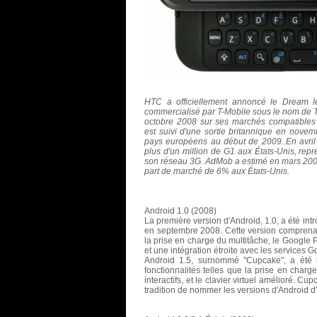
HTC a officiellement annoncé le Dream l
commercialisé par T-Mobile sous le nom de T-
octobre 2008 sur ses marchés compatibles
est suivi d'une sortie britannique en novem
pays européens au début de 2009..En avril
plus d'un million de G1 aux États-Unis, repr
son réseau 3G. AdMob a estimé en mars 2009 
part de marché de 6% aux États-Unis.
Android 1.0 (2008)
La première version d'Android, 1.0, a été i
en septembre 2008. Cette version comprenait
la prise en charge du multitâche, le Google 
et une intégration étroite avec les services
Android 1.5, surnommé "Cupcake", a été la
fonctionnalités telles que la prise en charg
interactifs, et le clavier virtuel amélioré. 
tradition de nommer les versions d'Android d