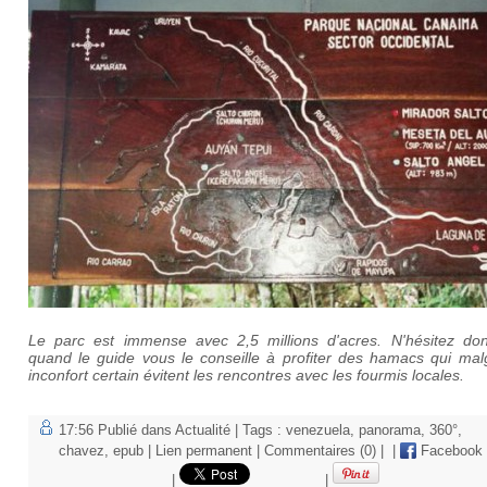
Le parc est immense avec 2,5 millions d'acres. N'hésitez do
quand le guide vous le conseille à profiter des hamacs qui mal
inconfort certain évitent les rencontres avec les fourmis locales.
17:56 Publié dans
Actualité
| Tags :
venezuela
,
panorama
,
360°
,
chavez
,
epub
|
Lien permanent
|
Commentaires (0)
|
|
Facebook
|
|