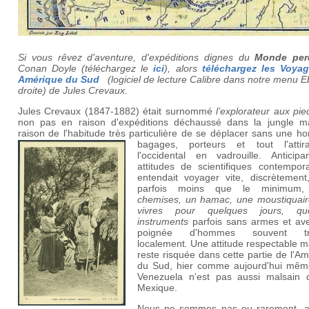
Si vous rêvez d'aventure, d'expéditions dignes du
Monde per
Conan Doyle (téléchargez le
ici
), alors
téléchargez les Voya
Amérique du Sud
(logiciel de lecture Calibre dans notre menu 
droite) de Jules Crevaux.
Jules Crevaux (1847-1882) était surnommé
l’explorateur aux pi
non pas en raison d'expéditions déchaussé dans la jungle m
raison de l'habitude très particulière de se déplacer sans une h
bagages, porteurs et tout l'attir
l'occidental en vadrouille. Anticipa
attitudes de scientifiques contempora
entendait voyager vite, discrètement
parfois moins que le minimu
chemises, un hamac, une moustiquair
vivres pour quelques jours, que
instruments
parfois sans armes et av
poignée d'hommes souvent tr
localement
.
Une attitude respectable m
reste risquée dans cette partie de l'A
du Sud, hier comme aujourd'hui même
Venezuela n'est pas aussi malsain 
Mexique.
Nous ne sommes pas ou rarement, a