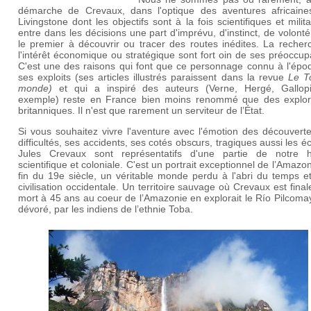
démarche de Crevaux, dans l'optique des aventures africaine
Livingstone dont les objectifs sont à la fois scientifiques et militai
entre dans les décisions une part d'imprévu, d'instinct, de volonté
le premier à découvrir ou tracer des routes inédites. La recher
l'intérêt économique ou stratégique sont fort oin de ses préoccup
C'est une des raisons qui font que ce personnage connu à l'épo
ses exploits (ses articles illustrés paraissent dans la revue
Le T
monde)
et qui a inspiré des auteurs (Verne, Hergé, Gallop
exemple) reste en France bien moins renommé que des explor
britanniques. Il n'est que rarement un serviteur de l’État.
Si vous souhaitez vivre l'aventure avec l'émotion des découvert
difficultés, ses accidents, ses cotés obscurs, tragiques aussi les éc
Jules Crevaux sont représentatifs d'une partie de notre hi
scientifique et coloniale. C'est un portrait exceptionnel de l’Amazon
fin du 19e siècle, un véritable monde perdu à l'abri du temps e
civilisation occidentale. Un territoire sauvage où Crevaux est fin
mort à 45 ans au coeur de l’Amazonie en explorait le Río Pilcoma
dévoré, par les indiens de l’ethnie Toba.