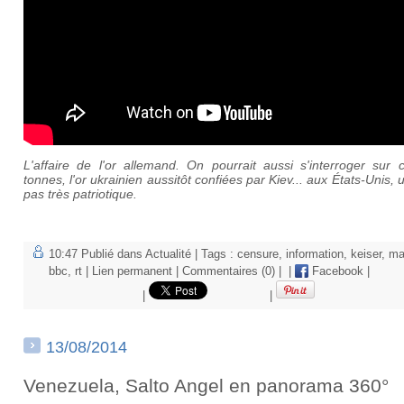
L'affaire de l'or allemand. On pourrait aussi s'interroger sur 
tonnes, l'or ukrainien aussitôt confiées par Kiev... aux États-Unis, 
pas très patriotique.
10:47 Publié dans
Actualité
| Tags :
censure
,
information
,
keiser
,
ma
bbc
,
rt
|
Lien permanent
|
Commentaires (0)
|
|
Facebook
|
|
|
13/08/2014
Venezuela, Salto Angel en panorama 360°