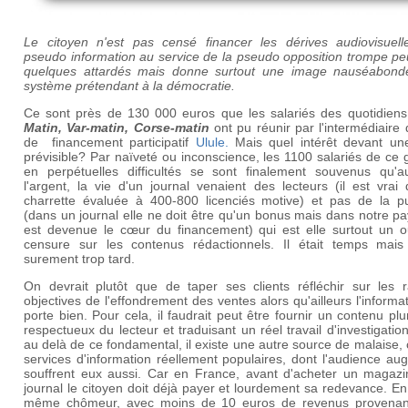
Le citoyen n'est pas censé financer les dérives audiovisuell
pseudo information au service de la pseudo opposition trompe pe
quelques attardés mais donne surtout une image nauséabond
système prétendant à la démocratie.
Ce sont près de 130 000 euros que les salariés des quotidien
Matin, Var-matin, Corse-matin
ont pu réunir par l'intermédiaire 
de financement participatif
Ulule.
Mais quel intérêt devant un
prévisible? Par naïveté ou inconscience, les 1100 salariés de ce
en perpétuelles difficultés se sont finalement souvenus qu'au
l'argent, la vie d'un journal venaient des lecteurs (il est vrai
charrette évaluée à 400-800 licenciés motive) et pas de la pub
(dans un journal elle ne doit être qu'un bonus mais dans notre pa
est devenue le cœur du financement) qui est elle surtout un ou
censure sur les contenus rédactionnels. Il était temps mais 
surement trop tard.
On devrait plutôt que de taper ses clients réfléchir sur les r
objectives de l'effondrement des ventes alors qu'ailleurs l'informa
porte bien. Pour cela, il faudrait peut être fournir un contenu plur
respectueux du lecteur et traduisant un réel travail d'investigatio
au delà de ce fondamental, il existe une autre source de malaise, 
services d'information réellement populaires, dont l'audience a
souffrent eux aussi. Car en France, avant d'acheter un magazi
journal le citoyen doit déjà payer et lourdement sa redevance. E
même chômeur, avec moins de 10 euros de revenus provenan