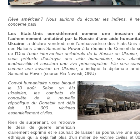
Rêve américain? Nous aurions du écouter les indiens, il n
concerne pas!
Les Etats-Unis considéreront comme une invasion di
l'acheminement unilatéral par la Russie d'une aide humanita
Ukraine
, a déclaré vendredi soir l'ambassadrice des Etats-Unis
des Nations Unies Samantha Power à la réunion du Conseil de sé
de l'Onu:
Toute intervention unilatérale de la Russie en Ukraine
sous prétexte d'octroyer une aide humanitaire, sera abso
inadmissible et suscitera une vive préoccupation. Elle sera con
comme une invasion en Ukraine
, a indiqué la diplomate amér
Samantha Power (source Ria Novosti, ONU).
Convoi humanitaire russe bloqué
le 10 août. Selon un élu
ukrainien, les combats de
conquête de la nouvelle
république du Donetsk ont déjà
fait 10 000 victimes
essentiellement civiles.
Rien de surprenant, on retrouve
le désir de guerre américain
clairement exprimé et le souhait de laisser se poursuivre une ép
ethnique qui a déjà fait plus d'un millier de victime civiles et 