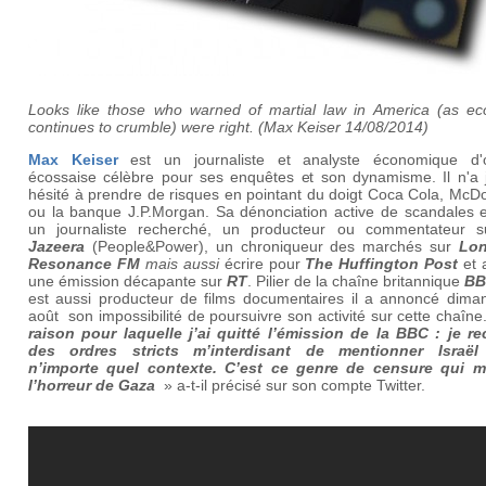
Looks like those who warned of martial law in America (as e
continues to crumble) were right. (Max Keiser 14/08/2014)
Max Keiser
est un journaliste et analyste économique d'o
écossaise célèbre pour ses enquêtes et son dynamisme. Il n'a 
hésité à prendre de risques en pointant du doigt Coca Cola, McD
ou la banque J.P.Morgan. Sa dénonciation active de scandales e
un journaliste recherché, un producteur ou commentateur 
Jazeera
(People&Power)
, un chroniqueur des marchés sur
Lon
Resonance FM
mais aussi
écrire pour
The Huffington Post
et 
une émission décapante sur
RT
. Pilier de la chaîne britannique
BB
est aussi producteur de films documentaires il a annoncé dima
août son impossibilité de poursuivre son activité sur cette chaîne
raison pour laquelle j’ai quitté l’émission de la BBC : je re
des ordres stricts m’interdisant de mentionner Israë
n’importe quel contexte. C’est ce genre de censure qui 
l’horreur de Gaza
» a-t-il précisé sur son compte Twitter.