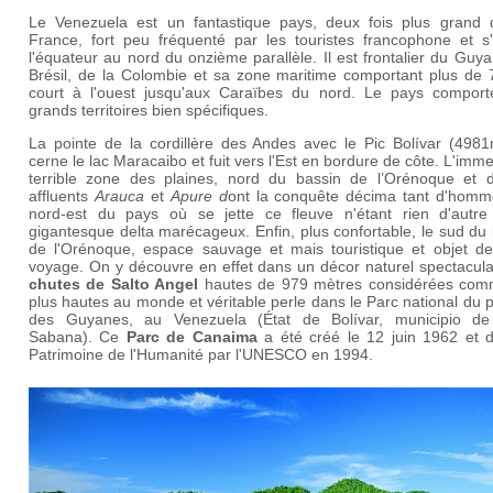
Le Venezuela est un fantastique pays, deux fois plus grand 
France, fort peu fréquenté par les touristes francophone et s
l'
équateur
au nord du onzième parallèle. Il est frontalier du Guy
Brésil, de la Colombie et sa zone maritime comportant plus de 7
court à l'ouest jusqu'aux Caraïbes du nord. Le pays comporte
grands territoires bien spécifiques.
La pointe de la cordillère des Andes avec le
Pic Bolívar (4981
cerne le
lac Maracaibo et fuit vers l'Est en bordure de côte. L'imm
terrible zone des plaines, nord du bassin de l’Orénoque et 
affluents
Arauca
et
Apure d
ont la conquête décima tant d'homm
nord-est du pays où se jette ce fleuve n'étant rien d'autre
gigantesque delta marécageux. Enfin, plus confortable, le sud du
de l'Orénoque, espace sauvage et mais touristique et objet de
voyage. On y découvre en effet dans un décor naturel spectacula
chutes de
Salto Angel
hautes de
979 mètres considérées
com
plus hautes au monde et véritable perle
dans le Parc national du 
des Guyanes, au Venezuela (État de Bolívar, municipio d
Sabana). Ce
Parc de Canaima
a été créé le 12 juin 1962 et d
Patrimoine de l'Humanité par l'UNESCO en 1994.