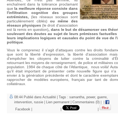
Attendez, ce n'est pas terminé, ils
enchaînent dans la tolérance proclamant
que
la meilleure réponse consiste dans
l'infiltration cognitive des groupes
extrémistes,
(les réseaux sociaux sont
particulièrement ciblés)
ou même des
réseaux physiques
(le droit d'association
est là remis en question)
, dans le but de désamorcer ces théor
soulevant des doutes au sujet de leurs prémisses factuelles
leurs implications logiques et causales du point de vue de l'
politique
.
Vous le comprenez il s'agit d'attaques contre les droits fondam
que sont la liberté d'expression, la liberté d'association mais
d'empêcher les citoyens de lutter contre la criminalité d’É
retournant les moyens de renseignement, de police et militaires co
population. 1984 de chaque côté de l'Atlantique, nous voilà! Auta
qu'il était important de présenter cette nouvelle figure qui n'a
envier à la génération précédente et dont le caractère exemplair
rapprocher de modèles européens, français par tant de do
collatéraux.
08:44 Publié dans
Actualité
| Tags :
samantha
,
power
,
guerre
,
intervention
,
russie
|
Lien permanent
|
Commentaires (0)
|
|
Facebook
|
|
|