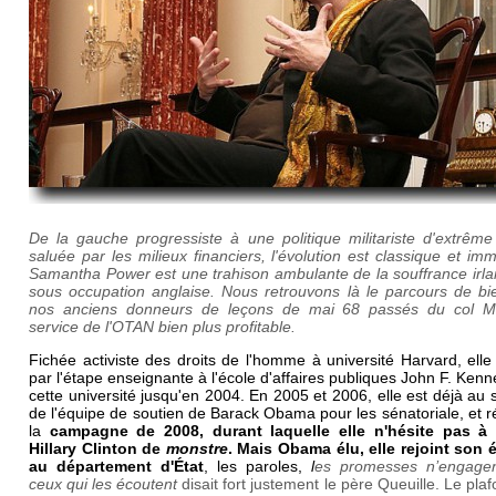
De la gauche progressiste à une politique militariste d'extrême
saluée par les milieux financiers, l'évolution est classique et im
Samantha Power est une trahison ambulante de la souffrance irla
sous occupation anglaise. Nous retrouvons là le parcours de bi
nos anciens donneurs de leçons de mai 68 passés du col 
service de l'OTAN bien plus profitable.
Fichée activiste des droits de l'homme à université Harvard, ell
par l'étape enseignante à l'école d'affaires publiques John F. Ken
cette université jusqu'en 2004. En 2005 et 2006, elle est déjà au 
de l'équipe de soutien de Barack Obama pour les sénatoriale, et r
la
campagne de 2008, durant laquelle elle n'hésite pas à t
Hillary Clinton
de
monstre
. Mais Obama élu, elle rejoint son 
au département d'État
, les paroles,
l
es promesses n’engage
ceux qui les écoutent
disait fort justement le père Queuille. Le pla