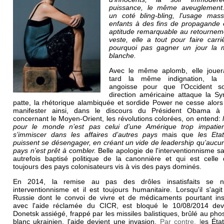
puissance, le même aveuglement
un coté bling-bling, l'usage mass
enfants à des fins de propagande 
aptitude remarquable au retournem
veste, elle a tout pour faire carri
pourquoi pas gagner un jour la 
blanche.
Avec le même aplomb, elle jouer
tard la même indignation, la
angoisse pour que l'Occident s
direction américaine attaque la Sy
patte, la rhétorique alambiquée et sordide Power ne cesse alors
manifester ainsi, dans le discours du Président Obama à
concernant le Moyen-Orient, les révolutions colorées, on entend:
pour le monde n’est pas celui d’une Amérique trop impatie
s’immiscer dans les affaires d’autres pays
mais que
les Eta
puissent se désengager, en créant un vide de leadership qu’aucu
pays n’est prêt à combler.
Belle apologie de l'interventionnisme s
autrefois baptisé politique de la canonnière et qui est celle 
toujours des pays colonisateurs vis à vis des pays dominés.
En 2014, la remise au pas des drôles insatisfaits se
interventionnisme et il est toujours humanitaire. Lorsqu'il s'agi
Russie dont le convoi de vivre et de médicaments pourtant ins
avec l'aide réclamée du CICR, est bloqué le 10/08/2014 dev
Donetsk assiégé, frappé par les missiles balistiques, brûlé au ph
blanc ukrainien, l'aide devient une invasion.
Par contre, l
es Éta