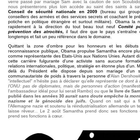
verre passé par mariage Sam avec la caution de son Scoubid
nous présenterons plus loin accède au saint des saints à sav
Conseil de sécurité nationale en 2009
(bureau qui group
conseillers des armées et des services secrets et coachant le pr
potiche en politique étrangère et surtout militaire). Obama la
rapidement à la direction du tout beau tout neuf
Comité p
prévention des atrocités,
il faut dire que le pays s'entraîne 
longtemps et fait un peu référence dans le domaine.
Quittant la zone d'ombre pour les honneurs et les débuts
reconnaissance publique, Obama propulse Samantha encore plu
comme représentante des Etats-Unis aux Nations Unies. Autant di
cette carrière fulgurante d'une activiste sans aucune format
relations internationales, politique, stratégie en étonne plus d'un. 
delà du Président elle dispose depuis son mariage d'un s
communautariste de poids à travers la personne d'
Alan Dershowit
"intellectuel" n'hésite pas à déclarer qu'
elle représente ce dont à
l’ONU: pas de diplomates, mais de personnes d’action
(manifes
l'ambassadeur idéal pour lui serait Rambo) ou que
le livre de Sa
publié dans les années 30
aurait sans doute empêche la mon
nazisme et le génocide des juifs.
Quand on sait qui a f
l'Allemagne nazie et soutenu la réindustrialisation allemande un te
laisse rêveur... Le 2 août Samantha prend donc ses fonctions e
prend ses fonctions à cœur.