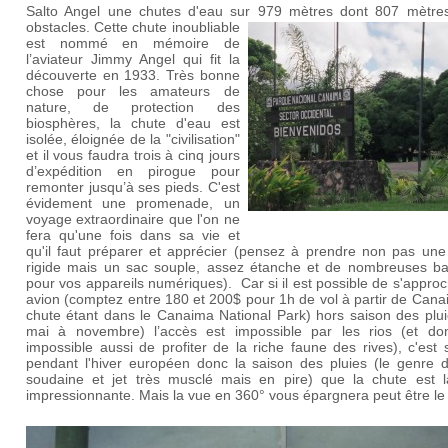
Salto Angel une chutes d'eau sur 979 mètres dont 807 mètre
obstacles. Cette chute inoubliable
est nommé en mémoire de
l’aviateur Jimmy Angel qui fit la
découverte en 1933. Très bonne
chose pour les amateurs de
nature, de protection des
biosphères, la chute d'eau est
isolée, éloignée de la "civilisation"
et il vous faudra trois à cinq jours
d’expédition en pirogue pour
remonter jusqu’à ses pieds. C'est
évidement une promenade, un
voyage extraordinaire que l'on ne
fera qu'une fois dans sa vie et
qu'il faut préparer et apprécier (pensez à prendre non pas une 
rigide mais un sac souple, assez étanche et de nombreuses bat
pour vos appareils numériques). Car si il est possible de s'appro
avion (comptez entre 180 et 200$ pour 1h de vol à partir de Cana
chute étant dans le Canaima National Park) hors saison des plui
mai à novembre) l’accès est impossible par les rios (et d
impossible aussi de profiter de la riche faune des rives), c'est 
pendant l'hiver européen donc la saison des pluies (le genre 
soudaine et jet très musclé mais en pire) que la chute est l
impressionnante. Mais la vue en 360° vous épargnera peut être le t