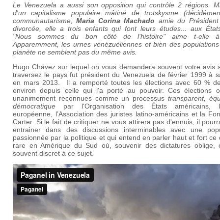
Le Venezuela a aussi son opposition qui contrôle 2 régions. Mil
d'un capitalisme populaire mâtiné de trotskysme (décidémen
communautarisme,
Maria Corina Machado
amie du Président
divorcée, elle a trois enfants qui font leurs études... aux État
"Nous sommes du bon côté de l'histoire" aime t-elle à
Apparemment, les urnes vénézuéliennes et bien des populations 
planète ne semblent pas du même avis.
Hugo Chávez sur lequel on vous demandera souvent votre avis s
traversez le pays fut président du Venezuela de
février 1999
à s
en
mars 2013
. Il a remporté toutes les élections avec 60 % de
environ depuis celle qui l'a porté au pouvoir. Ces élections o
unanimement reconnues comme un processus
transparent, équ
démocratique
par l'Organisation des États américains, l
européenne, l’Association des juristes latino-américains et la Fo
Carter. Si le fait de critiquer ne vous attirera pas d'ennuis, il pour
entrainer dans des discussions interminables avec une popu
passionnée par la politique et qui entend en parler haut et fort ce 
rare en Amérique du Sud où, souvenir des dictatures oblige, 
souvent discret à ce sujet.