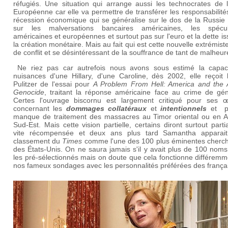
réfugiés. Une situation qui arrange aussi les technocrates de l
Européenne car elle va permettre de transférer les responsabilité
récession économique qui se généralise sur le dos de la Russie 
sur les malversations bancaires américaines, les spécul
américaines et européennes et surtout pas sur l'euro et la dette i
la création monétaire. Mais au fait qui est cette nouvelle extrémist
de conflit et se désintéressant de la souffrance de tant de malheu
Ne riez pas car autrefois nous avons sous estimé la capac
nuisances d'une Hillary, d'une Caroline, dès 2002, elle reçoit 
Pulitzer de l'essai pour
A Problem From Hell: America and the 
Genocide
, traitant la réponse américaine face au crime de gén
Certes l'ouvrage biscornu est largement critiqué pour ses œi
concernant les
dommages collatéraux
et
intentionnels
et p
manque de traitement des massacres au Timor oriental ou en A
Sud-Est. Mais cette vision partielle, certains diront surtout parti
vite récompensée et deux ans plus tard Samantha apparai
classement du
Times
comme l'une des 100 plus éminentes cherc
des États-Unis. On ne saura jamais s'il y avait plus de 100 nom
les pré-sélectionnés mais on doute que cela fonctionne différem
nos fameux sondages avec les personnalités préférées des françai