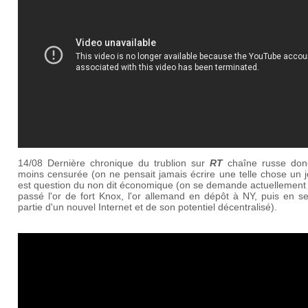
14/08 Dernière chronique du trublion sur
RT
chaîne russe don
moins censurée (on ne pensait jamais écrire une telle chose un jo
est question du non dit économique (on se demande actuellement 
passé l'or de fort Knox, l'or allemand en dépôt à NY, puis en s
partie d'un nouvel Internet et de son potentiel décentralisé).