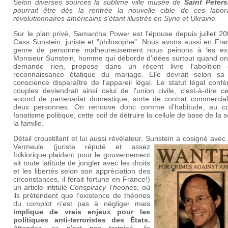
Selon diverses sources la sublime ville musée de
Saint Peter
pourrait être dès la rentrée la nouvelle cible de ces labora
révolutionnaires américains s'étant illustrés en Syrie et Ukraine.
Sur le plan privé, Samantha Power est l'épouse depuis juillet 2
Cass Sunstein, juriste et "philosophe". Nous avons aussi en Fra
genre de personne malheureusement nous peinons à les exp
Monsieur Sunstein, homme qui déborde d'idées surtout quand on 
demande rien, propose dans un récent livre l'abolition
reconnaissance étatique du mariage. Elle devrait selon sa
conscience disparaître de l'appareil légal. Le statut légal conf
couples deviendrait ainsi celui de l'union civile, c'est-à-dire c
accord de partenariat domestique, sorte de contrat commercial
deux personnes. On retrouve donc comme d'habitude, au c
fanatisme politique, cette soif de détruire la cellule de base de la s
la famille.
Détail croustillant et lui aussi révélateur, Sunstein a cosigné avec
Vermeule (juriste réputé et
assez
folklorique plaidant pour le gouvernement
ait toute latitude de jongler avec les droits
et les libertés selon son appréciation des
circonstances, il ferait fortune en France!)
un article intitulé
Conspiracy Theories
, où
ils prétendent que l'existence de théories
du complot n'est pas à négliger mais
implique de vrais enjeux pour les
politiques anti-terroristes des États.