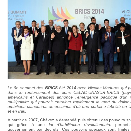
Le 6e sommet des
BRICS
été 2014 avec Nicolas Maduros qui pe
dans le renforcement des liens CELAC-UNASUR-BRICS (pay
américains et Caraïbes) annonce l'émergence pacifique d'un
multipolaire qui pourrait entrainer rapidement la mort du dollar
ambitions planétaires américaines d'où une certaine fébrilité en 
et en Irak.
A partir de 2007, Chávez a demandé puis obtenu des pouvoirs sp
qui grâce à une
loi d'habilitation révolutionnaire
permetta
gouvernement par décrets. Ces pouvoirs spéciaux sont limités