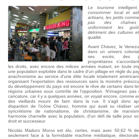
Le tourisme intelligent,
consommer local et aid
artisans, les petits comm
pas des chaînes
uniformisent les goû
détriment des cultures e
qualité.
Avant Chávez, le Venezue
dans un univers colonia
ses excès, des g
propriétaires s'accordan
les droits, avec encore des milices armées matant, en toute imp
une population exploitée dans le cadre d'un pillage en règle du pa
anachronisme au service d'une élite locale totalement américani
organisant l'exportation des ressources sans la moindre préoccu
du développement du pays est encore le rêve de certains dans le
régions urbaines sous contrôle de l'opposition. N'imaginez pas 
caricature, car il y a quelques années, on voyait encore, comme e
des vieillards mourir de faim dans la rue. Il s'agit donc ap
disparition de l'icône Chávez, homme qui avait su réaliser u
syncrétisme de nationalisme, de christianisme, de marxis
harmonie charnelle avec la population, d'un défi de taille pour s
droit et successeur.
Nicolás Maduro Moros est élu, certes, mais avec 50,62 % de
seulement face à la formidable machine médiatique, électorale