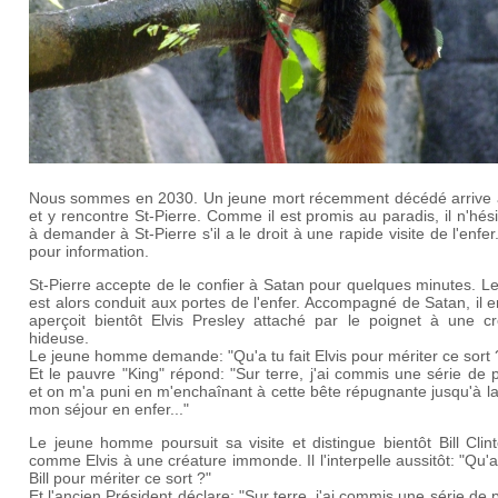
Nous sommes en 2030. Un jeune mort récemment décédé arrive a
et y rencontre St-Pierre. Comme il est promis au paradis, il n'hés
à demander à St-Pierre s'il a le droit à une rapide visite de l'enfer
pour information.
St-Pierre accepte de le confier à Satan pour quelques minutes. L
est alors conduit aux portes de l'enfer. Accompagné de Satan, il e
aperçoit bientôt Elvis Presley attaché par le poignet à une cr
hideuse.
Le jeune homme demande: "Qu'a tu fait Elvis pour mériter ce sort
Et le pauvre "King" répond: "Sur terre, j'ai commis une série de
et on m'a puni en m'enchaînant à cette bête répugnante jusqu'à la
mon séjour en enfer..."
Le jeune homme poursuit sa visite et distingue bientôt Bill Clint
comme Elvis à une créature immonde. Il l'interpelle aussitôt: "Qu'a 
Bill pour mériter ce sort ?"
Et l'ancien Président déclare: "Sur terre, j'ai commis une série de