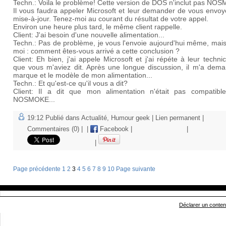
Techn.: Voila le problème! Cette version de DOS n'inclut pas NO
Il vous faudra appeler Microsoft et leur demander de vous envoy
mise-à-jour. Tenez-moi au courant du résultat de votre appel.
Environ une heure plus tard, le même client rappelle.
Client: J'ai besoin d'une nouvelle alimentation...
Techn.: Pas de problème, je vous l'envoie aujourd'hui même, mais
moi : comment êtes-vous arrivé a cette conclusion ?
Client: Eh bien, j'ai appele Microsoft et j'ai répéte à leur techni
que vous m'aviez dit. Après une longue discussion, il m'a dema
marque et le modèle de mon alimentation...
Techn.: Et qu'est-ce qu'il vous a dit?
Client: Il a dit que mon alimentation n'était pas compatibl
NOSMOKE...
19:12 Publié dans
Actualité
,
Humour geek
|
Lien permanent
|
Commentaires (0)
|
|
Facebook
|
|
|
Page précédente
1
2
3
4
5
6
7
8
9
10
Page suivante
Déclarer un contenu 