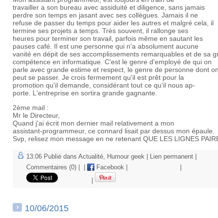
travailler a son bureau avec assiduité et diligence, sans jamais
perdre son temps en jasant avec ses collègues. Jamais il ne
refuse de passer du temps pour aider les autres et malgré cela, il
termine ses projets a temps. Très souvent, il rallonge ses
heures pour terminer son travail, parfois même en sautant les
pauses café. Il est une personne qui n'a absolument aucune
vanité en dépit de ses accomplissements remarquables et de sa 
compétence en informatique. C'est le genre d'employé de qui on
parle avec grande estime et respect, le genre de personne dont o
peut se passer. Je crois fermement qu'il est prêt pour la
promotion qu'il demande, considérant tout ce qu'il nous ap-
porte. L'entreprise en sortira grande gagnante.
2ème mail :
Mr le Directeur,
Quand j'ai écrit mon dernier mail relativement a mon
assistant-programmeur, ce connard lisait par dessus mon épaule.
Svp, relisez mon message en ne retenant QUE LES LIGNES PAIRE
13:06 Publié dans
Actualité
,
Humour geek
|
Lien permanent
|
Commentaires (0)
|
|
Facebook
|
|
|
10/06/2015