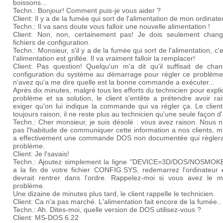
boissons...
Techn.: Bonjour! Comment puis-je vous aider ?
Client: Il y a de la fumée qui sort de l'alimentation de mon ordinate
Techn.: Il va sans doute vous falloir une nouvelle alimentation !
Client: Non, non, certainement pas! Je dois seulement chang
fichiers de configuration.
Techn.: Monsieur, s'il y a de la fumée qui sort de l'alimentation, c'
l'alimentation est grillée. Il va vraiment falloir la remplacer!
Client: Pas question! Quelqu'un m'a dit qu'il suffisait de chan
configuration du système au démarrage pour régler ce problème
n'avez qu'a me dire quelle est la bonne commande a exécuter...
Après dix minutes, malgré tous les efforts du technicien pour expli
problème et sa solution, le client s'entête a prétendre avoir ra
exiger qu'on lui indique la commande qui va régler ça. Le clien
toujours raison, il ne reste plus au technicien qu'une seule façon d'a
Techn.: Cher monsieur, je suis désolé : vous avez raison. Nous 
pas l'habitude de communiquer cette information a nos clients, ma
a effectivement une commande DOS non documentée qui règlera
problème.
Client: Je l'savais!
Techn.: Ajoutez simplement la ligne "DEVICE=3D/DOS/NOSMOK
a la fin de votre fichier CONFIG.SYS, redemarrez l'ordinateur e
devrait rentrer dans l'ordre. Rappelez-moi si vous avez le m
problème.
Une dizaine de minutes plus tard, le client rappelle le technicien.
Client: Ca n'a pas marché. L'alimentation fait encore de la fumée..
Techn.: Ah. Dites-moi, quelle version de DOS utilisez-vous ?
Client: MS-DOS 6.22