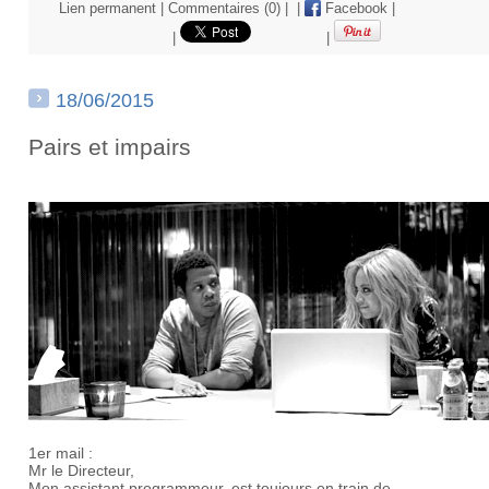
Lien permanent
|
Commentaires (0)
|
|
Facebook
|
|
|
18/06/2015
Pairs et impairs
1er mail :
Mr le Directeur,
Mon assistant programmeur, est toujours en train de