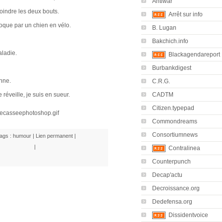
Antiwar
joindre les deux bouts.
Arrêt sur info
voque par un chien en vélo.
B. Lugan
Bakchich.info
aladie.
Blackagendareport
Burbankdigest
nne.
C.R.G.
CADTM
 réveille, je suis en sueur.
Citizen.typepad
Commondreams
Consortiumnews
ags :
humour
|
Lien permanent
|
|
Contralinea
Counterpunch
Decap'actu
Decroissance.org
Dedefensa.org
Dissidentvoice