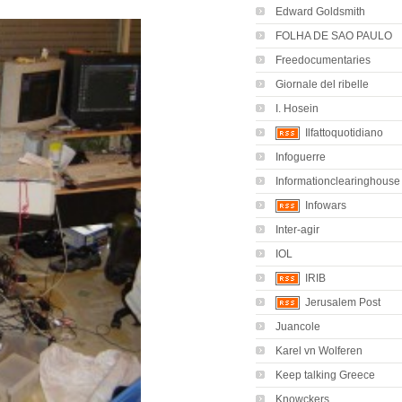
Edward Goldsmith
FOLHA DE SAO PAULO
Freedocumentaries
Giornale del ribelle
I. Hosein
Ilfattoquotidiano
Infoguerre
Informationclearinghouse
Infowars
Inter-agir
IOL
IRIB
Jerusalem Post
Juancole
Karel vn Wolferen
Keep talking Greece
Knowckers