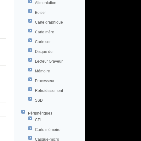
Alimentation
Boîtier
Carte graphique
Carte mère
Carte son
Disque dur
Lecteur Graveur
Mémoire
Processeur
Refroidissement
SSD
Périphériques
CPL
Carte mémoire
Casque-micro