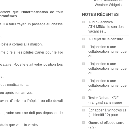
Weather Widgets
trent que l'informatisation de tout
NOTES RÉCENTES
 problèmes.
Audio‑Technica
le, il a fallu frayer un passage au chasse
ATH‑M50x : le son des
vacances...
.
Au sujet de la censure
e bête a cornes a la maison.
L'injonction à une
collaboration numérique
me dire si les pilules Carter pour le Foi
ou...
L'injonction à une
taire: -Quelle était votre position lors
collaboration numérique
ou...
de.
L'injonction à une
e des médicaments.
collaboration numérique
ou...
eu après son arrivée.
Tester Nobara KDE
ant d'arriver a l'hôpital ou elle devait
(français) sans risque
Échapper à Windows 11
ires, votre sexe ne doit pas dépasser de
(et bientôt 12) pour...
Guerre et effet de serre
drais que vous la vissiez.
(2/2)