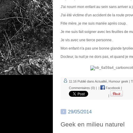
J'ai nourri mon enfant au sein sans arriver a 
J'ai été victime d'un accident de la route pro
Fille mère, je me suis mariée après coup.
Je me suis fait soigner avec les feuilles de m
Je vis avec une tierce personne.
Mon enfant n'a pas une bonne glande tyrolie
Docteur, la nuit je ne dors pas, et quand je me
11:16 Publié dans
Actualité
,
Humour geek
| T
Commentaires (0)
|
|
Facebook
|
|
29/05/2014
Geek en milieu naturel