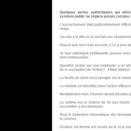
Quelques perles authentiques qui démon
système public ne réglera jamais certains
L'accouchement était particulièrement diffici
neige.
J'ai mal a la tête et on m'a fait une césarienne
Depuis que mon mari est mort, il n'y a plus d
Je suis catholique pratiquante, pouvez-vous 
sont remboursées.
Question posée par une employée a un alloca
de la conception de l'enfant? -J'étais debout.
La feuille de soins est à épingler sur le mala
Le malade est décédée sous l'action efficac
Mortellement mort, l'homme devait décéder p
La victime eut la chance de ne pas mourir av
succomber a ses blessures.
Pour le traitement informatique des formula
la colonne.
Docteur, ma femme est clouée au lit, et je vou