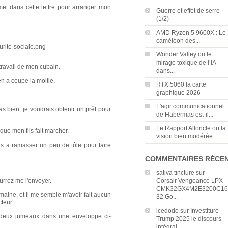
met dans cette lettre pour arranger mon
Guerre et effet de serre
(1/2)
AMD Ryzen 5 9600X : Le
caméléon des...
Wonder Valley ou le
mirage toxique de l’IA
 travail de mon cubain.
dans...
n a coupe la moitie.
RTX 5060 la carte
graphique 2026
L'agir communicationnel
as bien, je voudrais obtenir un prêt pour
de Habermas est-il...
Le Rapport Alloncle ou la
ue mon fils fait marcher.
vision bien modérée...
s a ramasser un peu de tôle pour faire
COMMENTAIRES RÉCE
sativa tincture
sur
urrez me l'envoyer.
Corsair Vengeance LPX
CMK32GX4M2E3200C16
emaine, et il me semble m'avoir fait aucun
32 Go...
teur.
icedodo
sur
Investiture
 a deux jumeaux dans une enveloppe ci-
Trump 2025 le discours
intégral...