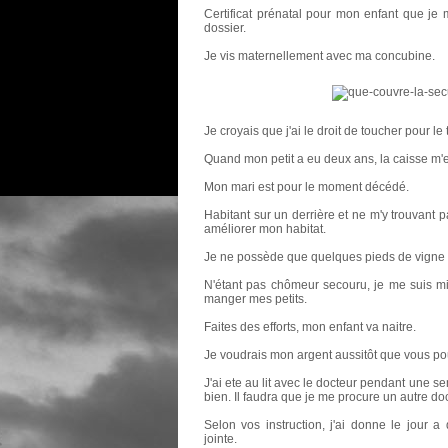
Certificat prénatal pour mon enfant que je 
dossier.
Je vis maternellement avec ma concubine.
Je croyais que j'ai le droit de toucher pour le
Quand mon petit a eu deux ans, la caisse m'e
Mon mari est pour le moment décédé.
Habitant sur un derrière et ne m'y trouvant p
améliorer mon habitat.
Je ne possède que quelques pieds de vigne q
N'étant pas chômeur secouru, je me suis mi
manger mes petits.
Faites des efforts, mon enfant va naitre.
Je voudrais mon argent aussitôt que vous po
J'ai ete au lit avec le docteur pendant une s
bien. Il faudra que je me procure un autre doc
Selon vos instruction, j'ai donne le jour
jointe.