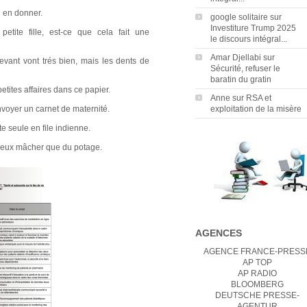
i en donner.
google solitaire
sur
Investiture Trump 2025
tite fille, est-ce que cela fait une
le discours intégral...
Amar Djellabi
sur
evant vont trés bien, mais les dents de
Sécurité, refuser le
baratin du gratin
tites affaires dans ce papier.
Anne
sur
RSA et
nvoyer un carnet de maternité.
exploitation de la misère
e seule en file indienne.
peux mâcher que du potage.
AGENCES
AGENCE FRANCE-PRESS
AP TOP
AP RADIO
BLOOMBERG
DEUTSCHE PRESSE-
AGENTUR