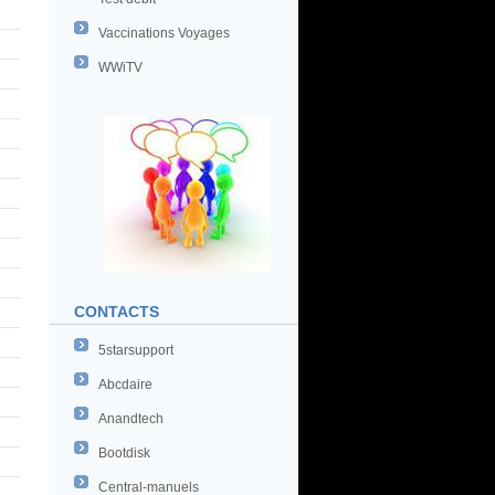
Vaccinations Voyages
WWiTV
CONTACTS
5starsupport
Abcdaire
Anandtech
Bootdisk
Central-manuels