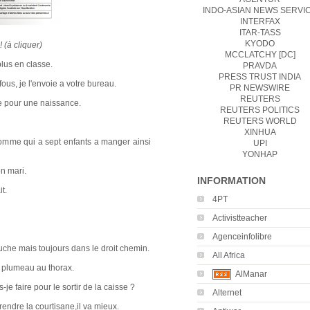
INDO-ASIAN NEWS SERVI
INTERFAX
ITAR-TASS
KYODO
 (à cliquer)
MCCLATCHY [DC]
plus en classe.
PRAVDA
PRESS TRUST INDIA
us, je l'envoie a votre bureau.
PR NEWSWIRE
REUTERS
re pour une naissance.
REUTERS POLITICS
REUTERS WORLD
XINHUA
homme qui a sept enfants a manger ainsi
UPI
YONHAP
n mari.
INFORMATION
it.
4PT
Activistteacher
Agenceinfolibre
auche mais toujours dans le droit chemin.
All Africa
n plumeau au thorax.
AlManar
e faire pour le sortir de la caisse ?
Alternet
endre la courtisane,il va mieux.