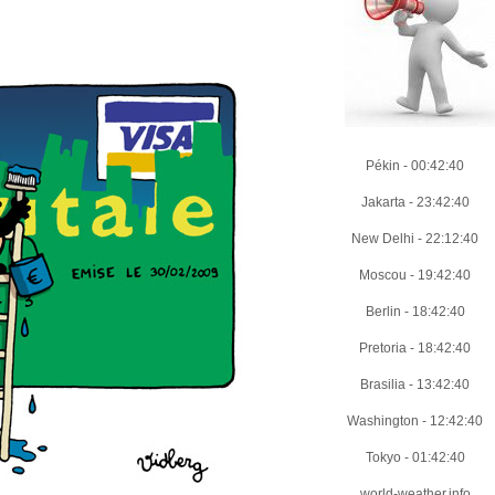
Pékin
-
00:42:41
Jakarta
-
23:42:41
New Delhi
-
22:12:41
Moscou
-
19:42:41
Berlin
-
18:42:41
Pretoria
-
18:42:41
Brasilia
-
13:42:41
Washington
-
12:42:41
Tokyo
-
01:42:41
world-weather.info