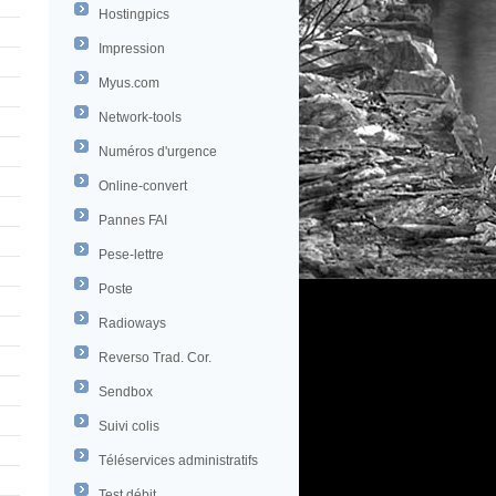
Hostingpics
Impression
Myus.com
Network-tools
Numéros d'urgence
Online-convert
Pannes FAI
Pese-lettre
Poste
Radioways
Reverso Trad. Cor.
Sendbox
Suivi colis
Téléservices administratifs
Test débit