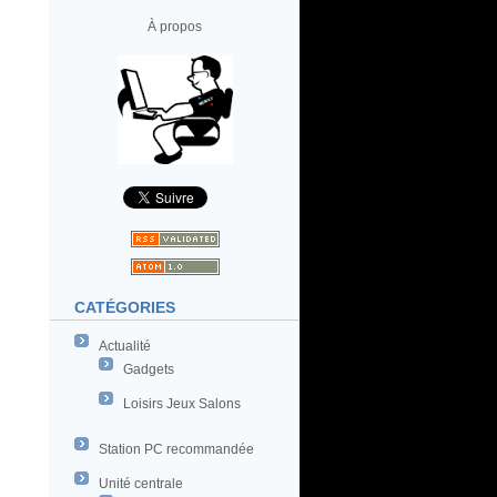
À propos
CATÉGORIES
Actualité
Gadgets
Loisirs Jeux Salons
Station PC recommandée
Unité centrale