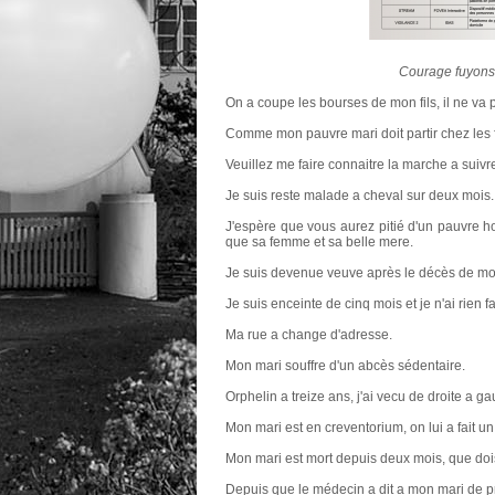
Courage fuyons!
On a coupe les bourses de mon fils, il ne va 
Comme mon pauvre mari doit partir chez les fo
Veuillez me faire connaitre la marche a suiv
Je suis reste malade a cheval sur deux mois.
J'espère que vous aurez pitié d'un pauvre 
que sa femme et sa belle mere.
Je suis devenue veuve après le décès de mo
Je suis enceinte de cinq mois et je n'ai rien fa
Ma rue a change d'adresse.
Mon mari souffre d'un abcès sédentaire.
Orphelin a treize ans, j'ai vecu de droite a g
Mon mari est en creventorium, on lui a fait u
Mon mari est mort depuis deux mois, que dois-j
Depuis que le médecin a dit a mon mari de pr