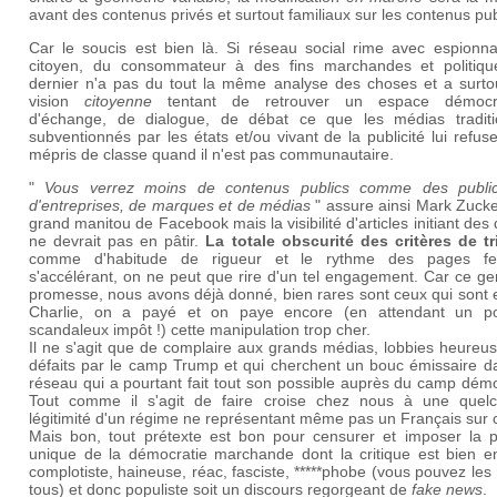
avant des contenus privés et surtout familiaux sur les contenus pub
Car le soucis est bien là. Si réseau social rime avec espionn
citoyen, du consommateur à des fins marchandes et politiqu
dernier n'a pas du tout la même analyse des choses et a surto
vision
citoyenne
tentant de retrouver un espace démocra
d'échange, de dialogue, de débat ce que les médias traditi
subventionnés par les états et/ou vivant de la publicité lui refus
mépris de classe quand il n'est pas communautaire.
"
Vous verrez moins de contenus publics comme des public
d'entreprises, de marques et de médias
" assure ainsi Mark Zucke
grand manitou de Facebook mais la visibilité d'articles initiant des
ne devrait pas en pâtir.
La totale obscurité des critères de tr
comme d'habitude de rigueur et le rythme des pages f
s'accélérant, on ne peut que rire d'un tel engagement. Car ce g
promesse, nous avons déjà donné, bien rares sont ceux qui sont 
Charlie, on a payé et on paye encore (en attendant un po
scandaleux impôt !) cette manipulation trop cher.
Il ne s'agit que de complaire aux grands médias, lobbies heureu
défaits par le camp Trump et qui cherchent un bouc émissaire d
réseau qui a pourtant fait tout son possible auprès du camp dém
Tout comme il s'agit de faire croise chez nous à une quel
légitimité d'un régime ne représentant même pas un Français sur 
Mais bon, tout prétexte est bon pour censurer et imposer la 
unique de la démocratie marchande dont la critique est bien e
complotiste, haineuse, réac, fasciste, *****phobe (vous pouvez les
tous) et donc populiste soit un discours regorgeant de
fake news
.