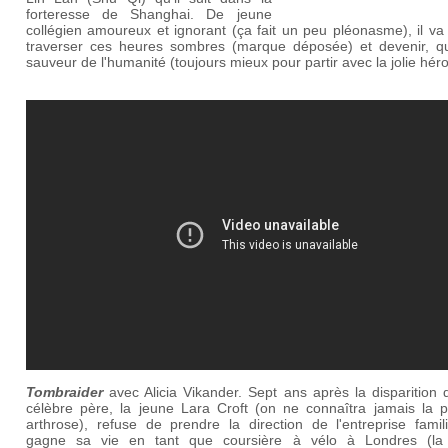
forteresse de Shanghai. De jeune
collégien amoureux et ignorant (ça fait un peu pléonasme), il va
traverser ces heures sombres (marque déposée) et devenir, q
sauveur de l'humanité (toujours mieux pour partir avec la jolie héro
Tombraider
avec Alicia Vikander. Sept ans après la disparition
célèbre père, la jeune Lara Croft (on ne connaîtra jamais la p
arthrose), refuse de prendre la direction de l'entreprise famil
gagne sa vie en tant que coursière à vélo à Londres (la 