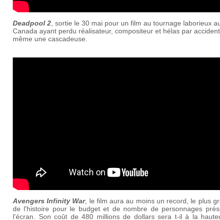
Deadpool 2
, sortie le 30 mai pour un film au tournage laborieux a
Canada ayant perdu réalisateur, compositeur et hélas par accident
même une cascadeuse.
Avengers Infinity War
, le film aura au moins un record, le plus gr
de l'histoire pour le budget et de nombre de personnages prés
l'écran. Son coût de 480 millions de dollars sera t-il à la haut