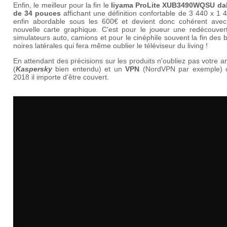
Enfin, le meilleur pour la fin le
Iiyama ProLite XUB3490WQSU dal
de 34 pouces
affichant une définition confortable de 3 440 x 1 
enfin abordable sous les 600€ et devient donc cohérent avec
nouvelle carte graphique. C'est pour le joueur une redécouver
simulateurs auto, camions et pour le cinéphile souvent la fin des
noires latérales qui fera même oublier le téléviseur du living !
En attendant des précisions sur les produits n'oubliez pas votre an
(
Kaspersky
bien entendu) et un
VPN
(NordVPN par exemple) 
2018 il importe d'être couvert.