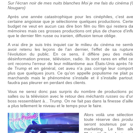
Sur l'écran noir de mes nuits blanches Moi je me fais du cinéma 
Nougaro)
Après une année catastrophique pour les cinéphiles, c'est av
certaine angoisse que je sélectionne quelques productions. Cert
budget ne veut en aucun cas dire bon film ou film qui restera d
mémoires mais ces grosses productions ont plus de chance d'infl
que le dernier film russe ou iranien, diffusion tenue oblige.
A vrai dire je suis très inquiet car le milieu du cinéma ne sem
avoir retenu les leçons de l'an dernier, l'effet de sa ruptur
l'évolution du public. En ce sens, il diffère peu des méd
désinformation presse, télévision, radio. Ils sont rares en effet c
ont reconnu l'erreur de leur militantisme aux États-Unis après l'é
de Trump et en général, cet aveu n'a pas corrigé leur compor
plus que quelques jours. Ce qu'on appelle populisme ne plait p
marchands mais le phénomène s'installe et il s'installe partout
faudra pas pleurer en perdant des clients.
Vous ne serez donc pas surpris du nombre de productions po
salles ou la télévision avec le retour des
méchants russes
ou d'un
boss ressemblant à... Trump. On ne fait pas dans la finesse d'aill
a plus tellement le niveau et le temps pour le faire.
Alors voilà une sélectio
toute réserve des
produ
seront soutenus par u
marketing. Le film al