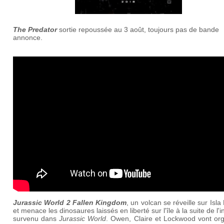
The Predator
sortie repoussée au 3 août, toujours pas de bande
annonce.
Jurassic World 2 Fallen Kingdom
, un volcan se réveille sur Isla
et menace les dinosaures laissés en liberté sur l'île à la suite de l'i
survenu dans
Jurassic World
. Owen, Claire et Lockwood vont org