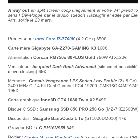
A way out
en split screen coop uniquement et votre 34" prend t
sens ! Développé par le studio suédois Hazelight et édité par Ele
Arts, sortie le 23 mars.
Processeur :
Intel Core i7-7700K
(4.2 GHz) 350€
Carte mère
Gigabyte GA-Z270-GAMING K3
160€
Alimentation
Corsair RM750x 80PLUS Gold
750W ATX120€
Ventilateur :
be quiet! Dark Rock Advanced
(silence et possibilit
d'overclocking) 65€
Mémoire :
Corsair Vengeance LPX Series Low Profile
(2x 8 Go
2400 MHz CL14
Kit Dual Channel PC4-19200 CMK16GX4M2A24
195€
Carte graphique
Inno3D GTX 1080 Twin X2
549€
Disque C SSD :
Samsung SSD 850 PRO 256 Go
(MZ-7KE256BW)
Disque dur :
Seagate BarraCuda 1 To
(ST1000DM010) 47€
Graveur BD :
LG BH16NS55
84€
Boitier :
Cooler Master MasterCase 5
(compatible ventilateur CP