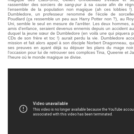
rassembler des sorciers de
sang-pur
à sa cause afin de régn
l’ensemble de la population non magique (ah ces lobbies !).
Dumbledore, un professeur renommé de l'école de sorcelle
Poudlard (ça ressemble un peu aux Harry Potter non ?), au Ro
Uni, semble le seul en mesure de l'arrêter. Les deux hommes, a
amis d'enfance, seraient devenus ennemis depuis un accident au
duquel la jeune sœur de Dumbledore (en voilà une qui piquera pl
CDs de son frère et toc !) aurait perdu la vie. Dumbledore acce
mission et fait alors appel à son disciple Norbert Dragonneau, qui
ses preuves en ayant déjà su déjouer les plans du mage noir.
l'occasion pour lui de retrouver ses complices Tina, Queenie et J
l'heure où le monde magique se divise.