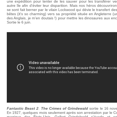
une expédition pour tenter de les sauver pour les transférer ve
autre île afin d'éviter leur disparition. Mais nos héros découvriront
se sont fait berner par le vilain Lockwood qui dévie le transfert des
bêtes (it's so charming) vers sa propriété située en Angleterre (
des Anglais, je m'en doutais !) pour mettre les dinosaures aux en
Sortie le 6 juin.
Fantastic Beast 2
:
The Crimes of Grindewald
sortie le 16 no
En 1927, quelques mois seulement après son arrestation par le C
magique des États-Unis, Gellert Grindelwald s'évade et so