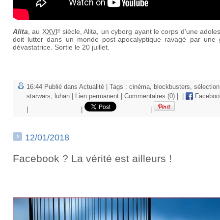
e
Alita
, au
XXVI
siècle, Alita, un cyborg ayant le corps d'une adole
doit lutter dans un monde post-apocalyptique ravagé par une 
dévastatrice. Sortie le 20 juillet.
16:44 Publié dans
Actualité
| Tags :
cinéma
,
blockbusters
,
sélection
starwars
,
luhan
|
Lien permanent
|
Commentaires (0)
|
|
Faceboo
|
|
|
12/01/2018
Facebook ? La vérité est ailleurs !