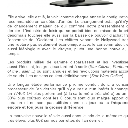
Elle arrive, elle est là, la voici comme chaque année la configuration
recommandée en ce début d'année. Le changement est... qu'il n'y
de changement majeur, ce qui confirme notre pressentiment d
dernier. L'industrie de loisir qui se portait bien en raison de la cr
désormais touchée elle aussi sur la baisse de pouvoir d'achat f
l'ensemble de l'Occident. Les chiffres venant de Hollywood trah
une rupture pas seulement économique avec le consommateur, el
aussi idéologique avec le citoyen, plutôt une bonne nouvelle, i
temps.
Les produits milieu de gamme disparaissent et les investiss
aussi. Résultat, les gros jeux tardent à sortir (
Star Citizen, Panthe
of the Fallen
...) ou sont annulés et les révolutions matériels acc
de souris. Les anciens coulent définitivement (
Star Wars Online
).
Une longue étude performance prix me conduit donc à conser
processeur de l'an dernier qu'il n'y aurait aucun intérêt à chang
un 7740X 1% plus performant (à la carte mère très chère) ou un
30% plus coûteux dont les 6 cœurs sont d'un maigre apport d
création et ne sont pas utilisés dans les jeux où
la fréquenc
encore et toujours la grosse différence
.
La mauvaise nouvelle réside aussi dans le prix de la mémoire qu
très élevé, plus 60€ sur nos barrettes de l'an dernier.