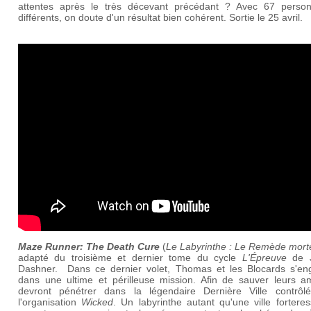
attentes après le très décevant précédant ? Avec 67 perso
différents, on doute d'un résultat bien cohérent. Sortie le 25 avril.
Maze Runner: The Death Cure
(
Le Labyrinthe : Le Remède mort
adapté du troisième et dernier tome du cycle
L'Épreuve
de 
Dashner. Dans ce dernier volet, Thomas et les Blocards s'en
dans une ultime et périlleuse mission. Afin de sauver leurs ami
devront pénétrer dans la légendaire Dernière Ville contrôl
l'organisation
Wicked
. Un labyrinthe autant qu'une ville fortere