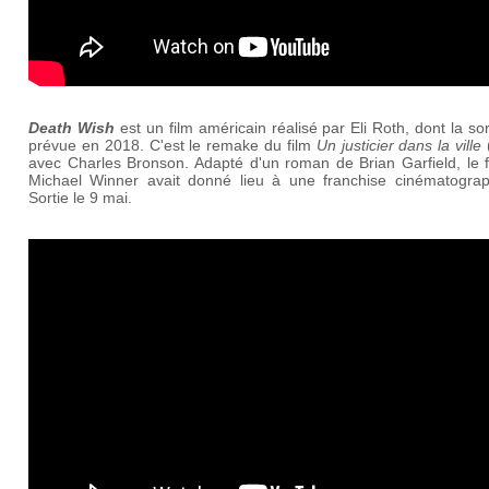
Death Wish
est un film américain réalisé par Eli Roth, dont la sor
prévue en 2018. C'est le remake du film
Un justicier dans la ville
avec Charles Bronson. Adapté d'un roman de Brian Garfield, le f
Michael Winner avait donné lieu à une franchise cinématograp
Sortie le 9 mai.