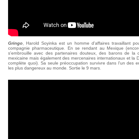
Gringo
, Harold Soyinka est un homme d'affaires travaillant po
compagnie pharmaceutique. En se rendant au Mexique (encore 
s'embrouille avec des partenaires douteux, des barons de la 
mexicaine mais également des mercenaires internationaux et la D
complète quoi). Sa seule préoccupation survivre dans l'un des e
les plus dangereux au monde. Sortie le 9 mars.