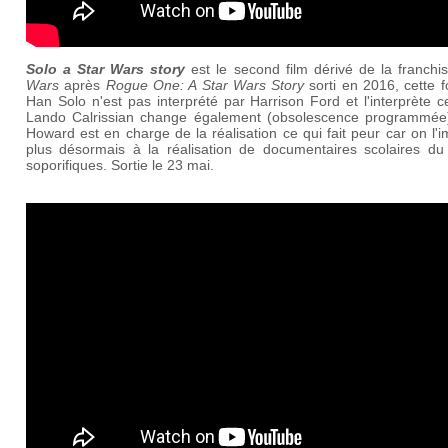
Solo a Star Wars story
est le second film dérivé de la franch
Wars
après
Rogue One: A Star Wars Story
sorti en 2016, cette f
Han Solo n'est pas interprété par Harrison Ford et l'interprète c
Lando Calrissian change également (obsolescence programmée
Howard est en charge de la réalisation ce qui fait peur car on l'
plus désormais à la réalisation de documentaires scolaires du
soporifiques. Sortie le 23 mai.