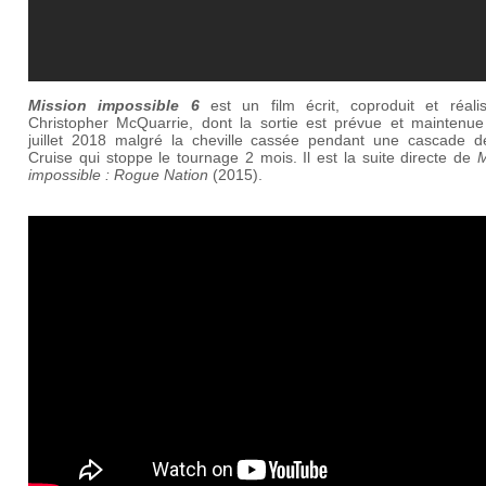
Mission impossible 6
est un film écrit, coproduit et réali
Christopher McQuarrie, dont la sortie est prévue et maintenue
juillet 2018 malgré la cheville cassée pendant une cascade 
Cruise qui stoppe le tournage 2 mois. Il est la suite directe de
M
impossible : Rogue Nation
(2015).