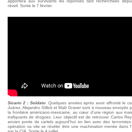
apportera aux survivants les réponses tant recherchées depui
réveil. Sortie le 7 février.
Sicario 2 : Soldato
. Quelques années après avoir affronté le ca
Juárez, Alejandro Gillick et Matt Graver sont à nouveau envoyés 
la frontière américano-mexicaine, au cœur d'une région aux mai
trafiquants de drogues. Leur objectif est de retrouver Carlos Re
ancien ponte de cartels aujourd'hui en lien avec des terroristes
opération va vite se révéler être une machination menée dans l
par la CIA. Sortie le 4 juillet.