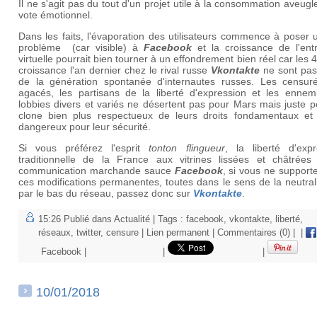
Il ne s'agit pas du tout d'un projet utile à la consommation aveugl
vote émotionnel.
Dans les faits, l'évaporation des utilisateurs commence à poser 
problème (car visible) à
Facebook
et la croissance de l'entr
virtuelle pourrait bien tourner à un effondrement bien réel car les
croissance l'an dernier chez le rival russe
Vkontakte
ne sont pas 
de la génération spontanée d'internautes russes. Les censuré
agacés, les partisans de la liberté d'expression et les ennem
lobbies divers et variés ne désertent pas pour Mars mais juste 
clone bien plus respectueux de leurs droits fondamentaux et
dangereux pour leur sécurité.
Si vous préférez l'esprit
tonton flingueur
, la liberté d'expr
traditionnelle de la France aux vitrines lissées et châtrées
communication marchande sauce
Facebook
, si vous ne support
ces modifications permanentes, toutes dans le sens de la neutral
par le bas du réseau, passez donc sur
Vkontakte
.
15:26 Publié dans
Actualité
| Tags :
facebook
,
vkontakte
,
liberté
,
réseaux
,
twitter
,
censure
|
Lien permanent
|
Commentaires (0)
|
|
Facebook
|
|
|
10/01/2018