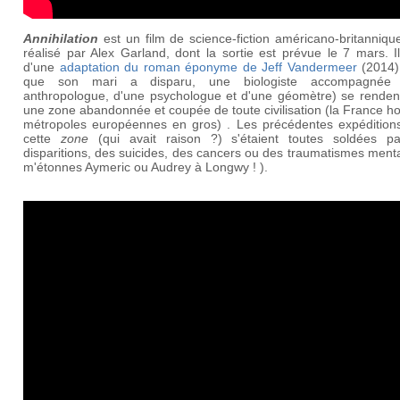
Annihilation
est un film de science-fiction américano-britannique
réalisé par Alex Garland, dont la sortie est prévue le 7 mars. Il
d'une
adaptation du roman éponyme de Jeff Vandermeer
(2014).
que son mari a disparu, une biologiste accompagnée 
anthropologue, d'une psychologue et d'une géomètre) se renden
une zone abandonnée et coupée de toute civilisation (la France h
métropoles européennes en gros) . Les précédentes expédition
cette
zone
(qui avait raison ?) s'étaient toutes soldées p
disparitions, des suicides, des cancers ou des traumatismes ment
m'étonnes Aymeric ou Audrey à Longwy ! ).