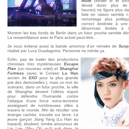
Mute
(thriller sf et soc
devait durer plus de
heures) ne figure plus d
liste en raison semble t-
remontage plus politiq
correct destinée à une 
désormais limitée à
Montrer les bas fonds de Berlin dans un futur proche semble dér
La ressemblance avec le Paris actuel peut-être...
Je vous éviterai aussi la bande annonce d'un remake de
Susp
réalisé par Luca Guadagnino. Personne ne mérite ça.
Enfin, pas de trailer des productions
chinoises très mystérieuses
Escape
Plan
(un nouveau volet) et
Shanghai
Fortress
(avec le Coréen
Lu Han
ancien de
EXO
pour la plus grande
joie des demoiselles.), mais un mot du
scénario, dans un futur proche, la ville
de Shanghai devient l'ultime espoir
pour défendre l'humanité contre
l'attaque d'une force extra-terrestre
assiégeant de nombreuses villes à
travers le monde. Afin de récolter une
énergie cachée, trouvée sur terre. Le
jeune garçon Jiang Yang (Lu Han au
hasard), étudiant, tombe amoureux de
Lin Lan (Shu Qi) qu'il suit dans la