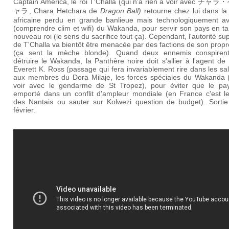
Captain America, le roi T'Challa (qui n'a rien à voir avec
チャラ・
ャラ, Chara Hetchara
de
Dragon Ball)
retourne chez lui dans la
africaine perdu en grande banlieue mais technologiquement a
(comprendre clim et wifi) du Wakanda, pour servir son pays en t
nouveau roi (le sens du sacrifice tout ça). Cependant, l'autorité s
de T'Challa va bientôt être menacée par des factions de son prop
(ça sent la mèche blonde). Quand deux ennemis conspiren
détruire le Wakanda, la Panthère noire doit s'allier à l'agent de
Everett K. Ross (passage qui fera invariablement rire dans les sal
aux membres du Dora Milaje, les forces spéciales du Wakanda (
voir avec le gendarme de St Tropez), pour éviter que le pay
emporté dans un conflit d'ampleur mondiale (en France c'est l
des Nantais ou sauter sur Kolwezi question de budget). Sortie
février.