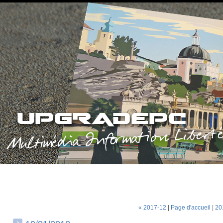
« 2017-12
|
Page d'accueil
|
20