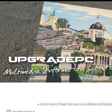
« Le bon sens
|
Page d'accueil
|
Les Zélotes sont parm