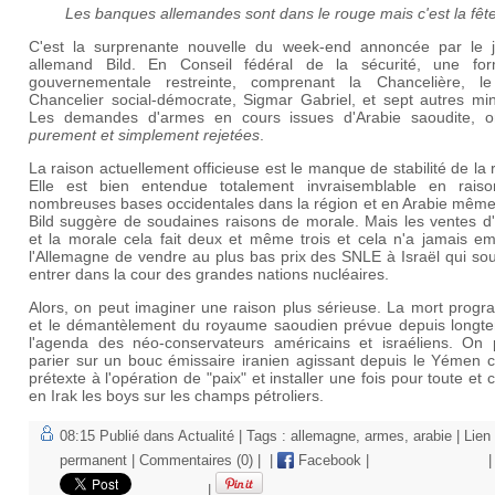
Les banques allemandes sont dans le rouge mais c'est la fêt
C'est la surprenante nouvelle du week-end annoncée par le j
allemand Bild. En Conseil fédéral de la sécurité, une for
gouvernementale restreinte, comprenant la Chancelière, le
Chancelier social-démocrate, Sigmar Gabriel, et sept autres min
Les demandes d'armes en cours issues d'Arabie saoudite, o
purement et simplement rejetées
.
La raison actuellement officieuse est le manque de stabilité de la 
Elle est bien entendue totalement invraisemblable en rais
nombreuses bases occidentales dans la région et en Arabie même.
Bild suggère de soudaines raisons de morale. Mais les ventes d
et la morale cela fait deux et même trois et cela n'a jamais e
l'Allemagne de vendre au plus bas prix des SNLE à Israël qui sou
entrer dans la cour des grandes nations nucléaires.
Alors, on peut imaginer une raison plus sérieuse. La mort prog
et le démantèlement du royaume saoudien prévue depuis longt
l'agenda des néo-conservateurs américains et israéliens. On 
parier sur un bouc émissaire iranien agissant depuis le Yémen
prétexte à l'opération de "paix" et installer une fois pour toute e
en Irak les boys sur les champs pétroliers.
08:15 Publié dans
Actualité
| Tags :
allemagne
,
armes
,
arabie
|
Lien
permanent
|
Commentaires (0)
|
|
Facebook
|
|
|