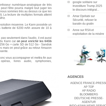
google solitaire
sur
ertisseur numérique-analogique de très
Investiture Trump 2025
 peut l'être pourra malgré tout juger les
le discours intégral...
ais nous sommes très au dessus ce que les
. La lecture de multiples formats atteint
Amar Djellabi
sur
 MHz.
Sécurité, refuser le
baratin du gratin
résolution moyenne. Le Kann possède un
La batterie de 6200 mAh assure de 10 à
Anne
sur
RSA et
exploitation de la misère
t pas seulement dans l'audio, il est aussi
 du Kann car
on peut enrichir les 64Gb
256 Go + carte SD de 512 Go - Sandisk
 mais on peut grâce au retour Amazon
bsente.
donc vous accompagner et mettra fin aux
, opéras, livres audio, symphonies,
AGENCES
AGENCE FRANCE-PRESS
AP TOP
AP RADIO
BLOOMBERG
DEUTSCHE PRESSE-
AGENTUR
INDO-ASIAN NEWS SERVI