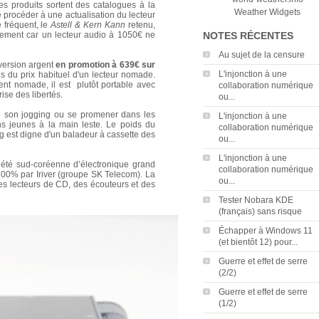
es produits sortent des catalogues à la
Weather Widgets
e procéder à une actualisation du lecteur
 fréquent, le
Astell & Kern Kann
retenu,
aiement car un lecteur audio à 1050€ ne
NOTES RÉCENTES
Au sujet de la censure
version argent
en promotion à 639€ sur
L'injonction à une
s du prix habituel d'un lecteur nomade.
ment nomade, il est plutôt portable avec
collaboration numérique
rise des libertés.
ou...
ire son jogging ou se promener dans les
L'injonction à une
ns jeunes à la main leste. Le poids du
collaboration numérique
0g est digne d'un baladeur à cassette des
ou...
L'injonction à une
été sud-coréenne d’électronique grand
collaboration numérique
100% par Iriver (groupe SK Telecom). La
ou...
des lecteurs de CD, des écouteurs et des
Tester Nobara KDE
(français) sans risque
Échapper à Windows 11
(et bientôt 12) pour...
Guerre et effet de serre
(2/2)
Guerre et effet de serre
(1/2)