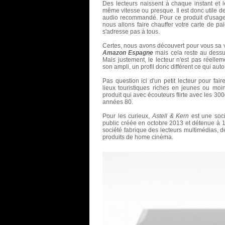
Des lecteurs naissent à chaque instant et l
même vitesse ou presque. Il est donc utile d
audio recommandé. Pour ce produit d'usage
nous allons faire chauffer votre carte de p
s'adresse pas à tous.
Certes, nous avons découvert pour vous sa 
Amazon Espagne
mais cela reste au dessu
Mais justement, le lecteur n'est pas réelle
son ampli, un profil donc différent ce qui auto
Pas question ici d'un petit lecteur pour fa
lieux touristiques riches en jeunes ou moi
produit qui avec écouteurs flirte avec les 30
années 80.
Pour les curieux,
Astell & Kern
est une soci
public créée en octobre 2013 et détenue à 
société fabrique des lecteurs multimédias, 
produits de home cinéma.