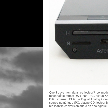
Que trouve t-on dans ce lecteur? Le modèl
reconnaît le format DSD, son DAC est un
A
DAC externe USB). Le Digital Analog Conve
source numérique (PC, platine CD, lecteur MP
réalisant la conversion audio en analogique.