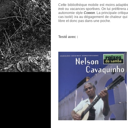
Cette bibliothèque mobile est moins adaptée
trek
ou vacances sportives. On lui préférera a
autonomie style
Cowon
. La principale critiq
cas isolé) ira au dégagement de chaleur qui in
libre et donc pas dans une poche.
Testé avec :