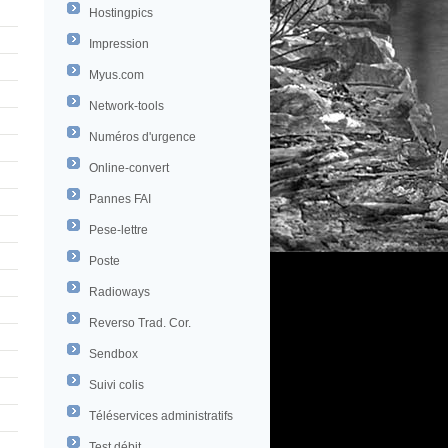
Hostingpics
Impression
Myus.com
Network-tools
Numéros d'urgence
Online-convert
Pannes FAI
Pese-lettre
Poste
Radioways
Reverso Trad. Cor.
Sendbox
Suivi colis
Téléservices administratifs
Test débit