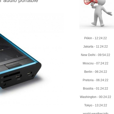
r audio portable
Pékin
-
12:24:23
Jakarta
-
11:24:23
New Delhi
-
09:54:23
Moscou
-
07:24:23
Berlin
-
06:24:23
Pretoria
-
06:24:23
Brasilia
-
01:24:23
Washington
-
00:24:23
Tokyo
-
13:24:23
world-weather.info