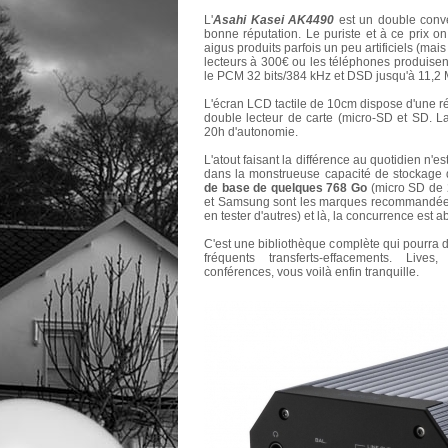
L'
Asahi Kasei AK4490
est un double conv
bonne réputation. Le puriste et à ce prix on
aigus produits parfois un peu artificiels (m
lecteurs à 300€ ou les téléphones produisent)
le PCM 32 bits/384 kHz et DSD jusqu'à 11,2
L'écran LCD tactile de 10cm dispose d'une 
double lecteur de carte (micro-SD et SD. 
20h d'autonomie.
L'atout faisant la différence au quotidien n'es
dans la monstrueuse capacité de stockage
de base de quelques 768 Go
(micro SD de 
et Samsung sont les marques recommandées
en tester d'autres) et là, la concurrence est a
C'est une bibliothèque complète qui pourra 
fréquents transferts-effacements. Lives
conférences, vous voilà enfin tranquille.