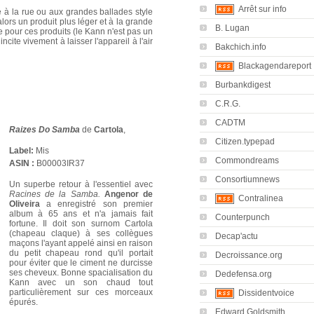
Arrêt sur info
 à la rue ou aux grandes ballades style
lors un produit plus léger et à la grande
B. Lugan
ue pour ces produits (le Kann n'est pas un
cite vivement à laisser l'appareil à l'air
Bakchich.info
Blackagendareport
Burbankdigest
C.R.G.
CADTM
Raizes Do Samba
de
Cartola
,
Citizen.typepad
Label:
Mis
Commondreams
ASIN :
B00003IR37
Consortiumnews
Un superbe retour à l'essentiel avec
R
acines de la Samba.
Angenor de
Contralinea
Oliveira
a enregistré son premier
album à 65 ans et n'a jamais fait
Counterpunch
fortune. Il doit son surnom Cartola
(chapeau claque) à ses collègues
Decap'actu
maçons l'ayant appelé ainsi en raison
du petit chapeau rond qu'il portait
Decroissance.org
pour éviter que le ciment ne durcisse
ses cheveux. Bonne spacialisation du
Dedefensa.org
Kann avec un son chaud tout
particulièrement sur ces morceaux
Dissidentvoice
épurés.
Edward Goldsmith