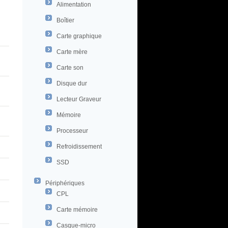
Alimentation
Boîtier
Carte graphique
Carte mère
Carte son
Disque dur
Lecteur Graveur
Mémoire
Processeur
Refroidissement
SSD
Périphériques
CPL
Carte mémoire
Casque-micro