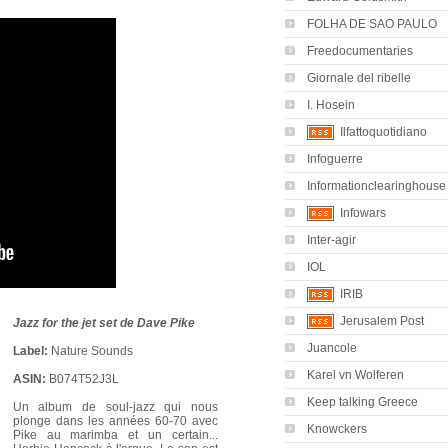
FOLHA DE SAO PAULO
Freedocumentaries
Giornale del ribelle
I. Hosein
Ilfattoquotidiano
Infoguerre
Informationclearinghouse
Infowars
Inter-agir
IOL
IRIB
Jerusalem Post
Jazz for the jet set de Dave Pike
Juancole
Label:
Nature Sounds
Karel vn Wolferen
ASIN:
B074T52J3L
Keep talking Greece
Un album de soul-jazz qui nous
plonge dans les années 60-70 avec
Knowckers
Pike au marimba et un certain...