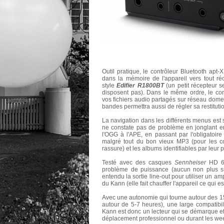
Outil pratique, le contrôleur Bluetooth apt-
dans la mémoire de l'appareil vers tout r
style
Edifier R1800BT
(un petit récepteur s
disposent pas). Dans le même ordre, le cont
vos fichiers audio partagés sur réseau dome
bandes permettra aussi de régler sa restituti
La navigation dans les différents menus est si
ne constate pas de problème en jonglant ent
l'OGG à l'APE, en passant par l'obligato
malgré tout du bon vieux MP3 (pour les con
rassure) et les albums identifiables par leur 
Testé avec des casques
Sennheiser
HD 65
problème de puissance (aucun non plus su
entendu la sortie line-out pour utiliser un amp
du Kann (elle fait chauffer l'appareil ce qui e
Avec une autonomie qui tourne autour des 1
autour de 5-7 heures), une large compatibili
Kann est donc un lecteur qui se démarque et 
déplacement professionnel ou durant les wee