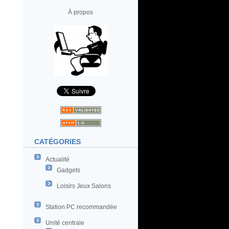
À propos
CATÉGORIES
Actualité
Gadgets
Loisirs Jeux Salons
Station PC recommandée
Unité centrale