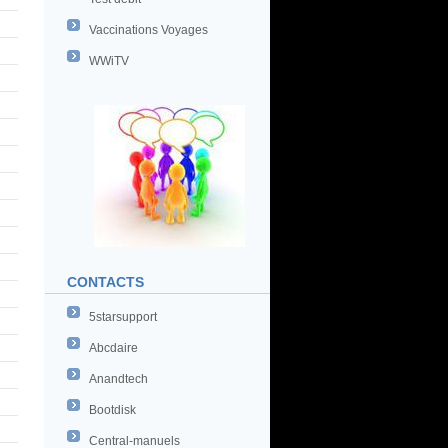
Vaccinations Voyages
WWiTV
CONTACTS
5starsupport
Abcdaire
Anandtech
Bootdisk
Central-manuels