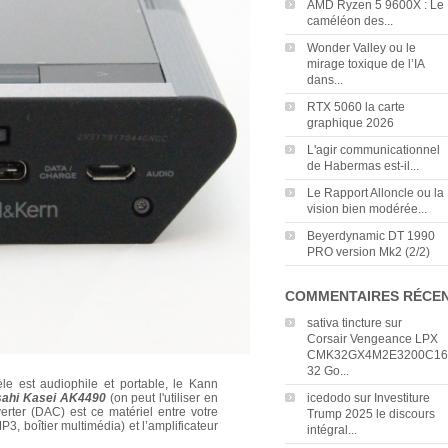
AMD Ryzen 5 9600X : Le
caméléon des...
Wonder Valley ou le
mirage toxique de l’IA
dans...
RTX 5060 la carte
graphique 2026
L'agir communicationnel
de Habermas est-il...
Le Rapport Alloncle ou la
vision bien modérée...
Beyerdynamic DT 1990
PRO version Mk2 (2/2)
COMMENTAIRES RÉCE
sativa tincture
sur
Corsair Vengeance LPX
CMK32GX4M2E3200C16
32 Go...
e est audiophile et portable, le Kann
sahi Kasei AK4490
(on peut l'utiliser en
icedodo
sur
Investiture
rter (DAC) est ce matériel entre votre
Trump 2025 le discours
3, boîtier multimédia) et l’amplificateur
intégral...