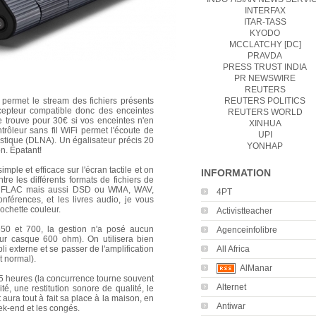
INTERFAX
ITAR-TASS
KYODO
MCCLATCHY [DC]
PRAVDA
PRESS TRUST INDIA
PR NEWSWIRE
REUTERS
REUTERS POLITICS
X permet le stream des fichiers présents
écepteur compatible donc des enceintes
REUTERS WORLD
e trouve pour 30€ si vos enceintes n'en
XINHUA
rôleur sans fil WiFi permet l'écoute de
UPI
stique (DLNA). Un égalisateur précis 20
YONHAP
on. Épatant!
mple et efficace sur l'écran tactile et on
INFORMATION
re les différents formats de fichiers de
ire FLAC mais aussi DSD ou WMA, WAV,
4PT
férences, et les livres audio, je vous
pochette couleur.
Activistteacher
0 et 700, la gestion n'a posé aucun
Agenceinfolibre
r casque 600 ohm). On utilisera bien
All Africa
li externe et se passer de l'amplification
st normal).
AlManar
5 heures (la concurrence tourne souvent
Alternet
té, une restitution sonore de qualité, le
aura tout à fait sa place à la maison, en
Antiwar
k-end et les congés.