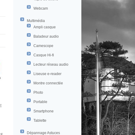
Webcam
Multimédia
Ampli casque
Baladeur audio
Camescope
Casque Hi-fi
Lecteur réseau audio
Liseuse e-reader
Montre connectée
Photo
Portable
E
Smartphone
Tablette
Dépannage Astuces
CE