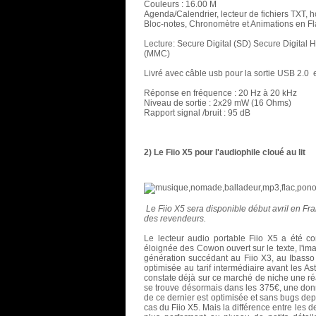
Couleurs : 16.00 M
Agenda/Calendrier, lecteur de fichiers TXT, h
Bloc-notes, Chronomètre et Animations en F
Lecture: Secure Digital (SD) Secure Digital
(MMC)
Livré avec câble usb pour la sortie USB 2.0 e
Réponse en fréquence : 20 Hz à 20 kHz
Niveau de sortie : 2x29 mW (16 Ohms)
Rapport signal /bruit : 95 dB
2) Le Fiio X5 pour l'audiophile cloué au lit
Le Fiio X5 sera disponible début avril en 
des revendeurs.
Le lecteur audio portable Fiio X5 a été c
éloignée des Cowon ouvert sur le texte, l'ima
génération succédant au Fiio X3, au Ibass
optimisée au tarif intermédiaire avant les
Ast
constate déjà sur ce marché de niche une réa
se trouve désormais dans les 375€, une donn
de ce dernier est optimisée et sans bugs dep
cas du Fiio X5. Mais la différence entre les d