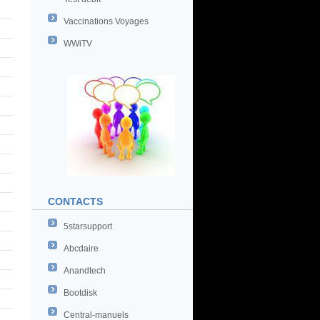
Vaccinations Voyages
WWiTV
CONTACTS
5starsupport
Abcdaire
Anandtech
Bootdisk
Central-manuels