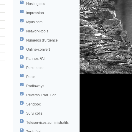
Hostingpics
Impression
Myus.com
Network-tools
Numéros d'urgence
Online-convert
Pannes FAI
Pese-lettre
Poste
Radioways
Reverso Trad. Cor.
Sendbox
Suivi colis
Téléservices administratifs
Test débit