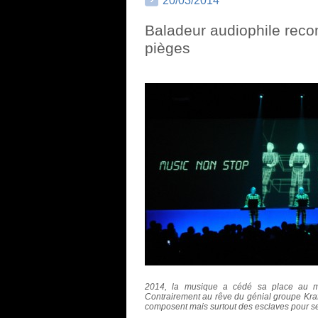
20/03/2014
Baladeur audiophile rec
pièges
2014, la musique a cédé sa place au 
Contrairement au rêve du génial groupe Kra
composent mais surtout des esclaves pour se