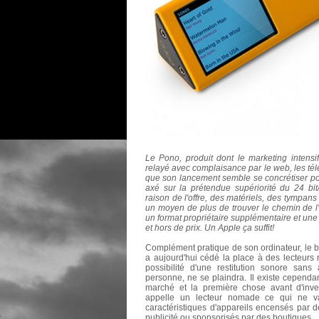
Le Pono, produit dont le marketing intensi
relayé avec complaisance par le web, les tél
que son lancement semble se concrétiser pou
axé sur la prétendue supériorité du 24 bit
raison de l'offre, des matériels, des tympans 
un moyen de plus de trouver le chemin de 
un format propriétaire supplémentaire et un
et hors de prix. Un Apple ça suffit!
Complément pratique de son ordinateur, le b
a aujourd'hui cédé la place à des lecteurs n
possibilité d'une restitution sonore sans
personne, ne se plaindra. Il existe cependa
marché et la première chose avant d'inve
appelle un lecteur nomade ce qui ne 
caractéristiques d'appareils encensés par 
publicité ou sponsorisés par des boutiques.