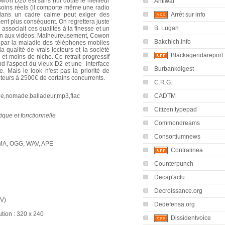
owon D20 est sans nul doute le meilleur
Antiwar
soins réels (il comporte même une radio
dans un cadre calme peut exiger des
Arrêt sur info
ent plus conséquent. On regrettera juste
B. Lugan
associait ces qualités à la finesse et un
tion aux vidéos. Malheureusement, Cowon
Bakchich.info
par la maladie des téléphones mobiles
a qualité de vrais lecteurs et la société
Blackagendareport
et moins de niche. Ce retrait progressif
nd l'aspect du vieux D2 et une interface
Burbankdigest
e. Mais le look n'est pas la priorité de
teurs à 2500€ de certains concurrents.
C.R.G.
CADTM
Citizen.typepad
tique et fonctionnelle
Commondreams
Consortiumnews
 WMA, OGG, WAV, APE
Contralinea
Counterpunch
Decap'actu
Decroissance.org
TV)
Dedefensa.org
lution : 320 x 240
Dissidentvoice