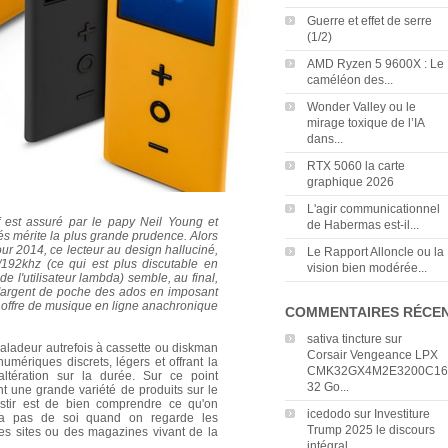
Guerre et effet de serre
(1/2)
AMD Ryzen 5 9600X : Le
caméléon des...
Wonder Valley ou le
mirage toxique de l’IA
dans...
RTX 5060 la carte
graphique 2026
L'agir communicationnel
f est assuré par le papy Neil Young et
de Habermas est-il...
és mérite la plus grande prudence. Alors
r 2014, ce lecteur au design halluciné,
Le Rapport Alloncle ou la
/192khz (ce qui est plus discutable en
vision bien modérée...
de l'utilisateur lambda) semble, au final,
l'argent de poche des ados en imposant
e offre de musique en ligne anachronique
COMMENTAIRES RÉCE
sativa tincture
sur
aladeur autrefois à cassette ou diskman
Corsair Vengeance LPX
umériques discrets, légers et offrant la
CMK32GX4M2E3200C16
 altération sur la durée. Sur ce point
32 Go...
nt une grande variété de produits sur le
stir est de bien comprendre ce qu'on
icedodo
sur
Investiture
va pas de soi quand on regarde les
Trump 2025 le discours
des sites ou des magazines vivant de la
intégral...