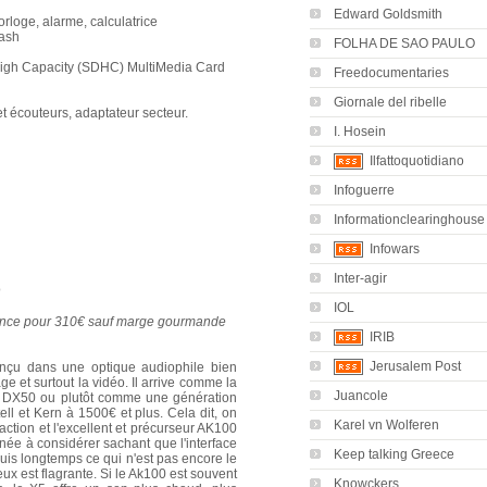
Edward Goldsmith
orloge, alarme, calculatrice
lash
FOLHA DE SAO PAULO
 High Capacity (SDHC) MultiMedia Card
Freedocumentaries
Giornale del ribelle
t écouteurs, adaptateur secteur.
I. Hosein
Ilfattoquotidiano
Infoguerre
Informationclearinghouse
Infowars
Inter-agir
IOL
France pour 310€ sauf marge gourmande
IRIB
Jerusalem Post
onçu dans une optique audiophile bien
ge et surtout la vidéo. Il arrive comme la
Juancole
o DX50 ou plutôt comme une génération
ell et Kern à 1500€ et plus. Cela dit, on
Karel vn Wolferen
ction et l'excellent et précurseur AK100
ée à considérer sachant que l'interface
Keep talking Greece
uis longtemps ce qui n'est pas encore le
eux est flagrante. Si le Ak100 est souvent
Knowckers