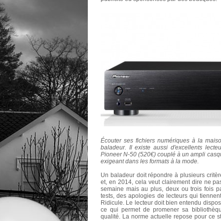
Écouter ses fichiers numériques à la mais
baladeur. Il existe aussi d'excellents lecte
Pioneer N-50 (520€) couplé à un ampli casque
exigeant dans les formats à la mode.
Un baladeur doit répondre à plusieurs critère
et, en 2014, cela veut clairement dire ne pa
semaine mais au plus, deux ou trois fois p
tests, des apologies de lecteurs qui tienn
Ridicule. Le lecteur doit bien entendu dispo
ce qui permet de promener sa bibliothèq
qualité. La norme actuelle repose pour ce s