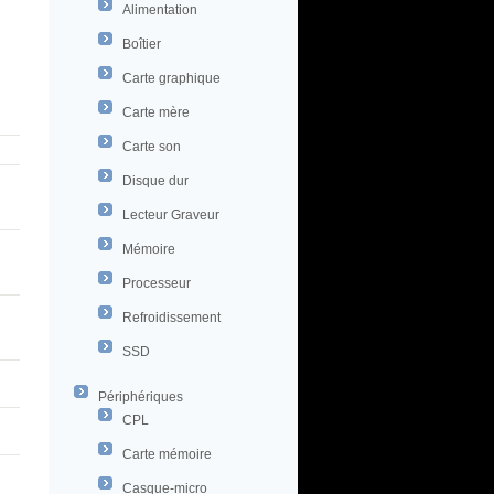
Alimentation
Boîtier
Carte graphique
Carte mère
Carte son
Disque dur
Lecteur Graveur
Mémoire
Processeur
Refroidissement
SSD
Périphériques
CPL
Carte mémoire
Casque-micro