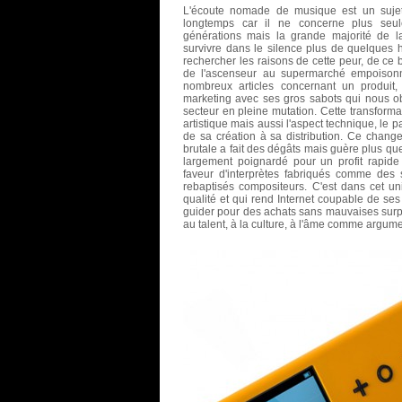
L'écoute nomade de musique est un suje
longtemps car il ne concerne plus seul
générations mais la grande majorité de l
survivre dans le silence plus de quelques he
rechercher les raisons de cette peur, de ce 
de l'ascenseur au supermarché empoisonn
nombreux articles concernant un produit
marketing avec ses gros sabots qui nous o
secteur en pleine mutation. Cette transform
artistique mais aussi l'aspect technique, le
de sa création à sa distribution. Ce chang
brutale a fait des dégâts mais guère plus que
largement poignardé pour un profit rapide
faveur d'interprètes fabriqués comme des
rebaptisés compositeurs. C'est dans cet un
qualité et qui rend Internet coupable de se
guider pour des achats sans mauvaises surpr
au talent, à la culture, à l'âme comme argume