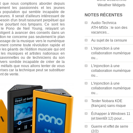
t que nous comptions aborder depuis
Weather Widgets
ement les passionnés et les jeunes
a population qui semble incapable de
NOTES RÉCENTES
ures. Il serait d'ailleurs intéressant de
besoin d'un bruit rassurant perpétuel qui
Audio‑Technica
e pourtant nos tympans. Ce sont les
ATH‑M50x : le son des
, le Pono de Neil Young, relayant un
vacances...
bligent à avancer des conseils dans un
ation ne concerne pas seulement le plan
Au sujet de la censure
 passage de la musique vers le numérique
ement comme toute révolution rapide et
L'injonction à une
 les géants de l'édition musicale qui ont
collaboration numérique
 les musiques et artistes nationaux en
 savonnettes ou de techniciens du son
ou...
ivers sordide incapable de créer de la
s méfaits que nous allons tenter de vous
L'injonction à une
ises car la technique peut se substituer
collaboration numérique
nt de vente.
ou...
L'injonction à une
collaboration numérique
ou...
Tester Nobara KDE
(français) sans risque
Échapper à Windows 11
(et bientôt 12) pour...
Guerre et effet de serre
(2/2)