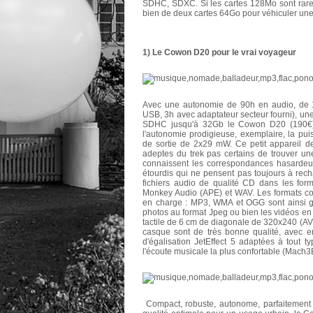
SDHC, SDXC. Si les cartes 128Mo sont rares
bien de deux cartes 64Go pour véhiculer un
1) Le Cowon D20 pour le vrai voyageur
Avec une autonomie de 90h en audio, de 1
USB, 3h avec adaptateur secteur fourni), un
SDHC jusqu'à 32Gb le Cowon D20 (190€) 
l'autonomie prodigieuse, exemplaire, la pu
de sortie de 2x29 mW. Ce petit appareil d
adeptes du trek pas certains de trouver une
connaissent les correspondances hasardeu
étourdis qui ne pensent pas toujours à rech
fichiers audio de qualité CD dans les form
Monkey Audio (APE) et WAV. Les formats co
en charge : MP3, WMA et OGG sont ainsi gér
photos au format Jpeg ou bien les vidéos en 
tactile de 6 cm de diagonale de 320x240 (AVI
casque sont de très bonne qualité, avec e
d'égalisation JetEffect 5 adaptées à tout ty
l'écoute musicale la plus confortable (Mach3
Compact, robuste, autonome, parfaitement