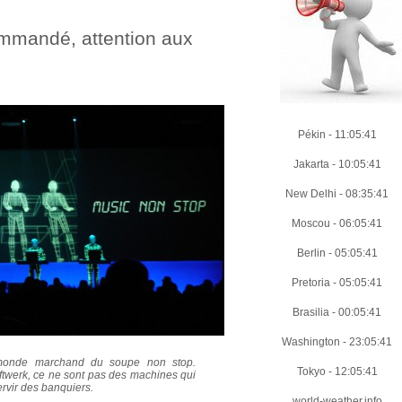
ommandé, attention aux
Pékin
-
11:05:42
Jakarta
-
10:05:42
New Delhi
-
08:35:42
Moscou
-
06:05:42
Berlin
-
05:05:42
Pretoria
-
05:05:42
Brasilia
-
00:05:42
Washington
-
23:05:42
monde marchand du soupe non stop.
Tokyo
-
12:05:42
ftwerk, ce ne sont pas des machines qui
rvir des banquiers.
world-weather.info