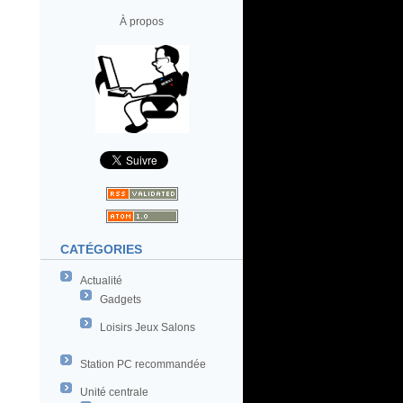
À propos
CATÉGORIES
Actualité
Gadgets
Loisirs Jeux Salons
Station PC recommandée
Unité centrale