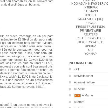
 et peu abordables, on se trouvera fort
INDO-ASIAN NEWS SERVI
e vraie discothèque ambulante.
INTERFAX
ITAR-TASS
KYODO
MCCLATCHY [DC]
PRAVDA
PRESS TRUST INDIA
PR NEWSWIRE
REUTERS
3h en vidéo (recharge en 6h par port
REUTERS POLITICS
e mémoire de 32 Gb et un slot pour carte
REUTERS WORLD
est un monstre hors normes. Malgré
XINHUA
issance est au rendez vous avec niveau
e 86g est le compagnon idéal pour les
UPI
 prise électrique le soir, pour ceux qui
YONHAP
ses des aéroports mais aussi pour les
arger leur lecteur. Le Cowon D20 lit les
INFORMATION
ats lossless les plus courants : FLAC,
mpressés courants sont également pris
4PT
és. Il permet également d'afficher les
définition standard sur un écran couleur
Activistteacher
 Xvid, WMV). Le DAC intégré et la sortie
n sus une batterie de 48 présélections
Agenceinfolibre
pe de musique, et assure à l'utilisateur
Bass, 3D Surround, reverb, BBE...).
All Africa
AlManar
Alternet
 adapté à un usage nomade et avec la