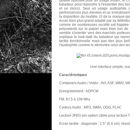
qualité optimale pour un usage urbain, le C
baladeur pour répondre à l'essentiel des be
et un micro). Seul un usage audiophile 
performances plus élevées et un investissem
la disparition du modèle J3 de la marque qui 
écran bien plus grand adapté par sa défini
comme de nombreuses société est frappée 
polyvalents sur le papier mais bien loin de l
semble s'orienter vers des marchés porteurs 
explique le look daté du baladeur qui repre
tactile fonctionnelle mais pas des plus bell
l'audiophile comme le démontre celui des lec
Une interface simple, rus
Caractéristiques
Containers Audio / Vidéo : AVI, ASF, WMV,
Enregistrement : ADPCM
FM, 87,5 à 108 Mhz
Codecs Audio : MP3, WMA, OGG, FLAC
Lecture JPEG (en option câble pour lecture 
Ecran tactile : diagonale : 2.5'' (6.4 cm), réso