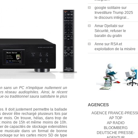
google solitaire
sur
Investiture Trump 2025
le discours intégral...
Amar Djellabi
sur
Sécurité, refuser le
baratin du gratin
Anne
sur
RSA et
exploitation de la misère
on sans un PC n'implique nullement un
urs réseau audiophiles. Ainsi, le récent
 ou traditionnel saura satisfaire le plus
AGENCES
s. Il doit justement permettre la ballade
AGENCE FRANCE-PRESS
s devoir être rechargé plusieurs fois par
AP TOP
ar mois. On trouve, hélas, dans trop de
ent moins de 15h et même moins de 10h.
AP RADIO
ser de capacités de stockage extensibles
BLOOMBERG
ue musicale dans un format de bonne
DEUTSCHE PRESSE-
tockage sur les cartes micro SD de type
AGENTUR