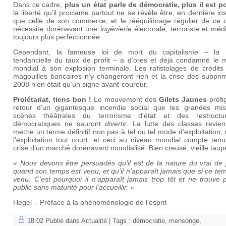
Dans ce cadre,
plus un état parle de démocratie, plus il est po
la liberté qu’il proclame partout ne se révèle être, en dernière in
que celle de son commerce, et le rééquilibrage régulier de ce d
nécessite dorénavant une
ingénierie
électorale, terroriste et méd
toujours plus perfectionnée.
Cependant, la fameuse loi de mort du capitalisme – la 
tendancielle du taux de profit – a d’ores et déjà condamné le 
mondial à son explosion terminale. Les rafistolages de crédits 
magouilles bancaires n’y changeront rien et la crise des subpri
2008 n’en était qu’un signe avant-coureur.
Prolétariat, tiens bon !
Le mouvement des
Gilets Jaunes
préfi
retour d’un gigantesque incendie social que les grandes mi
scènes théâtrales du terrorisme d’état et des restructur
démocratiques ne sauront
divertir
. La lutte des classes revien
mettre un terme définitif non pas à tel ou tel mode d’exploitation,
l’exploitation tout court, et ceci au niveau mondial compte ten
crise d’un marché dorénavant mondialisé. Bien creusé, vieille taup
« Nous devons être persuadés qu’il est de la nature du vrai de 
quand son temps est venu, et qu’il n’apparaît jamais que si ce te
venu. C’est pourquoi il n’apparaît jamais trop tôt et ne trouve
public sans maturité pour l’accueillir. »
Hegel – Préface à la phénoménologie de l’esprit
18:02 Publié dans
Actualité
| Tags :
démocratie
,
mensonge
,