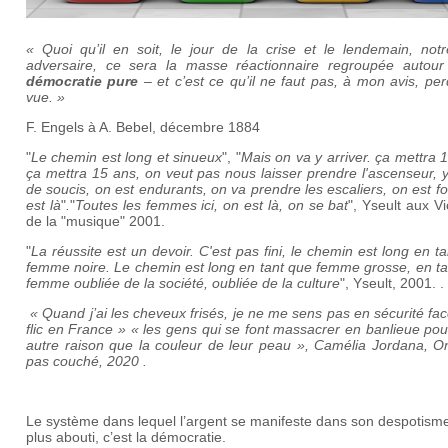
« Quoi qu’il en soit, le jour de la crise et le lendemain, notr
adversaire, ce sera la masse réactionnaire regroupée autour
démocratie pure
– et c’est ce qu’il ne faut pas, à mon avis, pe
vue. »
F. Engels à A. Bebel, décembre 1884
"
Le chemin est long et sinueux
", "
Mais on va y arriver. ça mettra 
ça mettra 15 ans, on veut pas nous laisser prendre l'ascenseur, 
de soucis, on est endurants, on va prendre les escaliers, on est fo
est là
"
.
"
Toutes les femmes ici, on est là, on se bat
", Yseult aux Vi
de la "musique" 2001.
"
La réussite est un devoir. C'est pas fini, le chemin est long en t
femme noire. Le chemin est long en tant que femme grosse, en ta
femme oubliée de la société, oubliée de la culture
", Yseult, 2001. .
« Quand j’ai les cheveux frisés, je ne me sens pas en sécurité fa
flic en France »
« les gens qui se font massacrer en banlieue pou
autre raison que la couleur de leur peau », Camélia Jordana, On
pas couché, 2020 .
Le système dans lequel l’argent se manifeste dans son despotisme
plus abouti, c’est la démocratie.