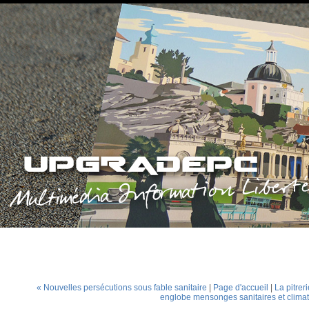
« Nouvelles persécutions sous fable sanitaire
|
Page d'accueil
|
La pitrer
englobe mensonges sanitaires et clima