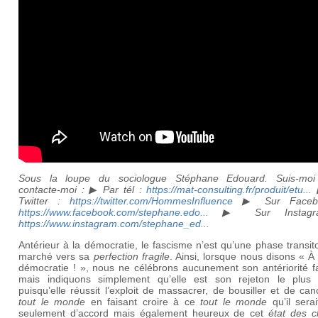
Sous la loupe du sociologue Stéphane Edouard.
Suis-moi
contacte-moi : ▶ Par tél :
https://mat-consulting.fr/produit/etu...
Twitter :
https://twitter.com/HommesInfluence
▶ Sur Facebo
https://www.facebook.com/stephane.edo...
▶ Sur Instagr
https://www.instagram.com/stephane_ed...
Antérieur à la démocratie, le fascisme n’est qu’une phase transit
marché vers sa
perfection fragile
. Ainsi, lorsque nous disons « À
démocratie ! », nous ne célébrons aucunement son antériorité fa
mais indiquons simplement qu’elle est son rejeton le plus 
puisqu’elle réussit l’exploit de massacrer, de bousiller et de can
tout le monde
en faisant croire à ce
tout le monde
qu’il sera
seulement d’accord mais également heureux de cet
état des 