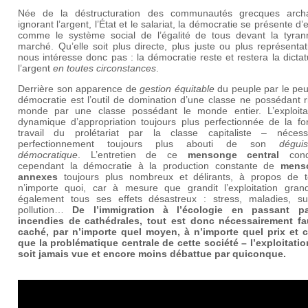
Née de la déstructuration des communautés grecques arch
ignorant l’argent, l’État et le salariat, la démocratie se présente d
comme le système social de l’égalité de tous devant la tyran
marché. Qu’elle soit plus directe, plus juste ou plus représenta
nous intéresse donc pas : la démocratie reste et restera la dicta
l’argent
en toutes circonstances
.
Derrière son apparence de
gestion équitable
du peuple par le peu
démocratie est l’outil de domination d’une classe ne possédant 
monde par une classe possédant le monde entier. L’exploita
dynamique d’appropriation toujours plus perfectionnée de la fo
travail du prolétariat par la classe capitaliste – nécess
perfectionnement toujours plus abouti de son
dégui
démocratique
. L’entretien de ce
mensonge central
cond
cependant la démocratie à la production constante de
mens
annexes
toujours plus nombreux et délirants, à propos de t
n’importe quoi, car à mesure que grandit l’exploitation grand
également tous ses effets désastreux : stress, maladies, sui
pollution…
De l’immigration à l’écologie en passant p
incendies de cathédrales, tout est donc nécessairement f
caché, par n’importe quel moyen, à n’importe quel prix et c
que la problématique centrale de cette société – l’exploitatio
soit jamais vue et encore moins débattue par quiconque.