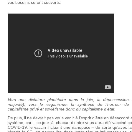
vos besoins seront couverts.
Vers une dictature planétaire dans la joie, la dépossession 
majorité), vers le veganisme, la synthèse de l'horreur de l'
capitalisme privé et soviétisme donc du capitalisme d'état.
De plus, il ne devrait pas vous venir à l’esprit d’être en désaccord 
système, car – ce jour là chacun d’entre vous aura été vacciné co
COVID-19, le vaccin incluant une nanopuce – de sorte qu’avec la