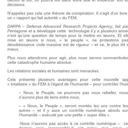
bientôt la 6G, on pourra lire dans votre tête et influencer vos i
décisions.
N’appelez pas cela une théorie de conspiration. Il s’agit d’un livre
un « rapport qui fait autorité » du FEM.
DARPA – Defense Advanced Research Projects Agency
,
fait pa
Pentagone
et a développé cette technologie il y a plusieurs ann
n’est qu’une question de temps pour la mettre en œuvre. Et ell
mise en œuvre si nous, « le peuple », ne protestons pa
désobéissance civile massive est de rigueur – et ce, le plus tôt 
mieux.
Plus nous attendrons pour agir, plus nous serons somnambule
cette catastrophe humaine absolue.
Les relations sociales et humaines sont menacées.
Cela présente plusieurs avantages pour cette nouvelle ap
« totalitaire » du FEM à l’égard de l’humanité – pour contrôler l’hu
– Nous, le Peuple, ne pourrons pas nous rebeller, nous
n’aurons plus de liens entre nous,
– « Nous, le Peuple », seront montés les uns contre les
autres – et il y aura un contrôle numérique absolu sur
l’humanité – exécuté par une petite « super élite ».
-Nous n’aurons pas accès à ce contrôle numérique – ce