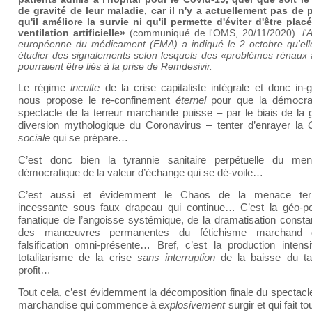
de gravité de leur maladie, car il n'y a actuellement pas de 
qu'il améliore la survie ni qu'il permette d'éviter d'être plac
ventilation artificielle»
(communiqué de l'OMS, 20/11/2020).
l'
européenne du médicament (EMA) a indiqué le 2 octobre qu'elle 
étudier des signalements selon lesquels des «problèmes rénaux 
pourraient être liés à la prise de Remdesivir.
Le régime
inculte
de la crise capitaliste intégrale et donc in-
nous propose le re-confinement
éternel
pour que la démocra
spectacle de la terreur marchande puisse – par le biais de la 
diversion mythologique du Coronavirus – tenter d’enrayer la
sociale
qui se prépare…
C’est donc bien la tyrannie sanitaire perpétuelle du me
démocratique de la valeur d’échange qui se dé-voile…
C’est aussi et évidemment le Chaos de la menace terr
incessante sous faux drapeau qui continue… C’est la géo-pol
fanatique de l’angoisse systémique, de la dramatisation constan
des manœuvres permanentes du fétichisme marchand 
falsification omni-présente… Bref, c’est la production intens
totalitarisme de la crise
sans interruption
de la baisse du t
profit…
Tout cela, c’est évidemment la décomposition finale du spectacl
marchandise qui commence à
explosivement
surgir et qui fait to