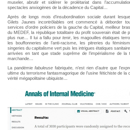
museler, abrutir et sidérer le prolétariat dans l’accumulati
spectacles anxiogènes de la décadence du Capital…
Après de longs mois d’insubordination sociale durant lesque
Gilets Jaunes incontrôlables ont commencé à déborder to
services d’ordre policiers de la gauche du Capital, meilleur br
du MEDEF, la république totalitaire du profit souverain était de 
plus nue… Il lui a fallu pour
tenir
, les magouilles étatiques terro
les bouffonneries de l’anti-racisme, les pitreries du féminism
singeries du capitalisme vert puis les intrigues étatiques sanitair
arrivées en tant que stade suprême de l’impérialisme de la t
marchande…
La pandémie
fabuleuse
fabriquée, n’est rien d’autre que l’exp
ultime du terrorisme fantasmagorique de l’usine fétichiste de la 
vérité mégapolitaine ubiquiste…