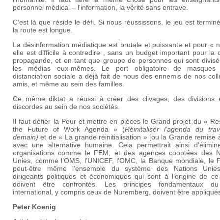
personnel médical – l’information, la vérité sans entrave.
C’est là que réside le défi. Si nous réussissons, le jeu est termin
la route est longue.
La désinformation médiatique est brutale et puissante et pour « 
elle est difficile à contredire , sans un budget important pour la 
propagande, et en tant que groupe de personnes qui sont divisé
les médias eux-mêmes. Le port obligatoire de masques
distanciation sociale a déjà fait de nous des ennemis de nos col
amis, et même au sein des familles.
Ce même diktat a réussi à créer des clivages, des divisions 
discordes au sein de nos sociétés.
Il faut défier la Peur et mettre en pièces le Grand projet du « Re
the Future of Work Agenda » (
Réinitaliser l’agenda du trav
demain)
et de « La grande réinitialisation » [ou la Grande remise 
avec une alternative humaine. Cela permettrait ainsi d’élimin
organisations comme le FEM, et des agences cooptées des N
Unies, comme l’OMS, l’UNICEF, l’OMC, la Banque mondiale, le F
peut-être même l’ensemble du système des Nations Unie
dirigeants politiques et économiques qui sont à l’origine de ce
doivent être confrontés. Les principes fondamentaux du
international, y compris ceux de Nuremberg, doivent être appliqué
Peter Koenig