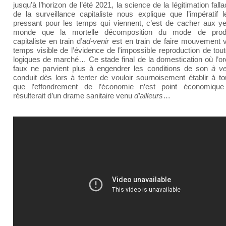
jusqu’à l’horizon de l’été 2021, la science de la légitimation fall
de la surveillance capitaliste nous explique que l’impératif l
pressant pour les temps qui viennent, c’est de cacher aux y
monde que la mortelle décomposition du mode de produ
capitaliste en train d’
ad-venir
est en train de faire mouvement v
temps visible de l’évidence de l’impossible reproduction de tou
logiques de marché… Ce stade final de la domestication où l’or
faux ne parvient plus à engendrer les conditions de son
à ve
conduit dès lors à tenter de vouloir sournoisement établir à to
que l’effondrement de l’économie n’est point économiqu
résulterait d’un drame sanitaire venu
d’ailleurs
…