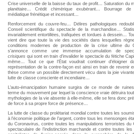
Crise universelle de la baisse du taux de profit… Saturation du
planétaire… Crédit chimérique exubérant… Bourrage de
médiatique frénétique et incessant…
Renforcement du couvre-feu… Délires pathologiques redoub
Conseil scientifique du spectacle de la marchandise… Statis
invariablement entortillées, trafiquées et tordues à dessein… To
vient dire que toute la vie des sociétés dans lesquelles règne
conditions modernes de production de la crise ultime du C
s’annonce comme une immense accumulation de spect
crisiques
qui sont en train d’invalider le spectacle du fétiche Capit
même… Tout ce que l’État voudrait continuer d’éloigner d
représentation de la contre-façon est ainsi en train de revenir e
thèse comme un possible directement vécu dans la joie vivante
lutte de classe consciente et incendiaire…
L’auto-émancipation humaine surgira de ce monde de ruin
terme du mouvement par lequel la conscience vraie détruira tout
mythologies de la vie absente à elle-même, elle se fera donc pr
de force à sa propre force de présence…
La lutte de classe du prolétariat mondial contre toutes les soum
à l’économie politique de l’argent, contre tous les mensonges ét
du Coronavirus, contre toutes les manipulations terroristes du
spectaculaire de l’indistinction marchande et contre toutes les