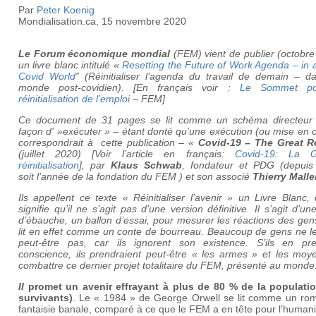
Par
Peter Koenig
Mondialisation.ca, 15 novembre 2020
Le Forum économique mondial
(FEM) vient de publier (octobre
un livre blanc intitulé «
Resetting the Future of Work Agenda – in 
Covid World
” (Réinitialiser l’agenda du travail de demain – d
monde post-covidien). [En français voir :
Le Sommet po
réinitialisation de l’emploi
– FEM]
Ce document de 31 pages se lit comme un schéma directeur 
façon d' »exécuter » – étant donté qu’une exécution (ou mise en
correspondrait à cette publication – «
Covid-19 – The Great R
(juillet 2020) [Voir l’article en français:
Covid-19: La G
réinitialisation
], par
Klaus Schwab
, fondateur et PDG (depuis
soit l’année de la fondation du FEM ) et son associé
Thierry Malle
Ils appellent ce texte « Réinitialiser l’avenir » un Livre Blanc,
signifie qu’il ne s’agit pas d’une version définitive. Il s’agit d’un
d’ébauche, un ballon d’essai, pour mesurer les réactions des gens
lit en effet comme un conte de bourreau. Beaucoup de gens ne le
peut-être pas, car ils ignorent son existence. S’ils en pre
conscience, ils prendraient peut-être « les armes » et les moy
combattre ce dernier projet totalitaire du FEM, présenté au monde
Il
promet un avenir effrayant à plus de 80 % de la populatio
survivants)
. Le « 1984 » de George Orwell se lit comme un ro
fantaisie banale, comparé à ce que le FEM a en tête pour l’humani