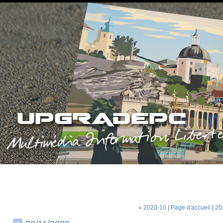
« 2020-10
|
Page d'accueil
|
20