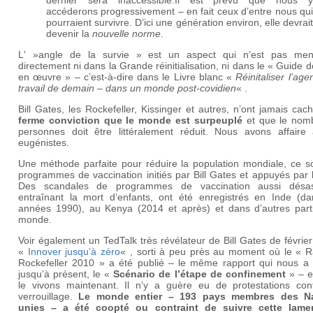
dernier sera inaccessible.Il est prévu que nous y
accéderons progressivement – en fait ceux d’entre nous qui
pourraient survivre. D’ici une génération environ, elle devrait
devenir la
nouvelle norme
.
L' »angle de la survie » est un aspect qui n’est pas men
directement ni dans la Grande réinitialisation, ni dans le « Guide 
en œuvre » – c’est-à-dire dans le Livre blanc «
Réinitaliser l’ag
travail de demain – dans un monde post-covidien
« .
Bill Gates, les Rockefeller, Kissinger et autres, n’ont jamais ca
ferme conviction que le monde est surpeuplé
et que le nom
personnes doit être littéralement réduit. Nous avons affaire
eugénistes.
Une méthode parfaite pour réduire la population mondiale, ce so
programmes de vaccination initiés par Bill Gates et appuyés par
Des scandales de programmes de vaccination aussi désas
entraînant la mort d’enfants, ont été enregistrés en Inde (da
années 1990), au Kenya (2014 et après) et dans d’autres part
monde.
Voir également un TedTalk très révélateur de Bill Gates de févrie
«
Innover jusqu’à zéro
« , sorti à peu près au moment où le « R
Rockefeller 2010 » a été publié – le même rapport qui nous a
jusqu’à présent, le «
Scénario de l’étape de confinement
» – e
le vivons maintenant. Il n’y a guère eu de protestations con
verrouillage.
Le monde entier – 193 pays membres des Na
unies – a été coopté ou contraint de suivre cette lame