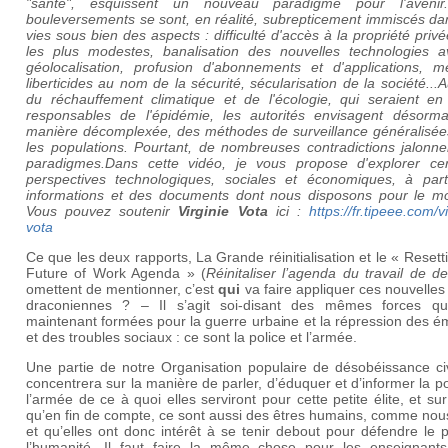
"santé", esquissent un nouveau paradigme pour l'aveni
bouleversements se sont, en réalité, subrepticement immiscés da
vies sous bien des aspects : difficulté d'accès à la propriété priv
les plus modestes, banalisation des nouvelles technologies a
géolocalisation, profusion d'abonnements et d'applications, m
liberticides au nom de la sécurité, sécularisation de la société..
du réchauffement climatique et de l'écologie, qui seraient en 
responsables de l'épidémie, les autorités envisagent désorma
manière décomplexée, des méthodes de surveillance généralisée
les populations. Pourtant, de nombreuses contradictions jalonne
paradigmes.Dans cette vidéo, je vous propose d'explorer cer
perspectives technologiques, sociales et économiques, à part
informations et des documents dont nous disposons pour le m
Vous pouvez soutenir
Virginie Vota
ici :
https://fr.tipeee.com/vi
vota
Ce que les deux rapports, La Grande réinitialisation et le « Resett
Future of Work Agenda » (
Réinitaliser l’agenda du travail de d
omettent de mentionner, c’est
qui
va faire appliquer ces nouvelles
draconiennes ? – Il s’agit soi-disant des mêmes forces qu
maintenant formées pour la guerre urbaine et la répression des 
et des troubles sociaux : ce sont la police et l’armée.
Une partie de notre Organisation populaire de désobéissance civ
concentrera sur la manière de parler, d’éduquer et d’informer la po
l’armée de ce à quoi elles serviront pour cette petite élite, et sur 
qu’en fin de compte, ce sont aussi des êtres humains, comme nou
et qu’elles ont donc intérêt à se tenir debout pour défendre le 
l’humanité. Il faut faire la même chose pour les enseignants