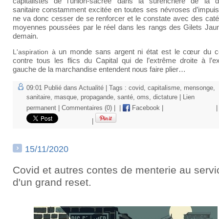
capitalistes de l’union-sacrée dans la surenchère de la d
sanitaire constamment excitée en toutes ses névroses d’impui
ne va donc cesser de se renforcer et le constate avec des caté
moyennes poussées par le réel dans les rangs des Gilets Jau
demain.
un monde sans argent ni état est le cœur
du 
L'aspiration à
contre tous les flics du Capital qui de l’extrême droite à l’e
gauche de la marchandise entendent nous faire plier…
09:01 Publié dans
Actualité
| Tags :
covid
,
capitalisme
,
mensonge
,
sanitaire
,
masque
,
propagande
,
santé
,
oms
,
dictature
|
Lien
permanent
|
Commentaires (0)
|
|
Facebook
|
|
|
15/11/2020
Covid et autres contes de menterie au servi
d'un grand reset.