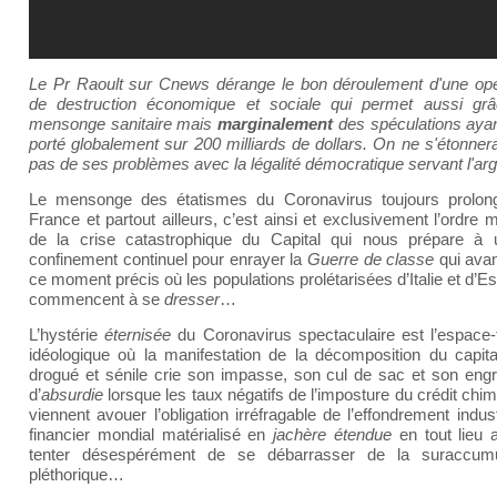
Le Pr Raoult sur Cnews dérange le bon déroulement d'une opé
de destruction économique et sociale qui permet aussi gr
mensonge sanitaire mais
marginalement
des spéculations ayan
porté globalement sur 200 milliards de dollars. On ne s'étonner
pas de ses problèmes avec la légalité démocratique servant l'arg
Le mensonge des étatismes du Coronavirus toujours prolon
France et partout ailleurs, c’est ainsi et exclusivement l’ordre 
de la crise catastrophique du Capital qui nous prépare à 
confinement continuel pour enrayer la
Guerre de classe
qui ava
ce moment précis où les populations prolétarisées d’Italie et d’
commencent à se
dresser
…
L’hystérie
éternisée
du Coronavirus spectaculaire est l’espace
idéologique où la manifestation de la décomposition du capita
drogué et sénile crie son impasse, son cul de sac et son eng
d’
absurdie
lorsque les taux négatifs de l’imposture du crédit chi
viennent avouer l’obligation irréfragable de l’effondrement indust
financier mondial matérialisé en
jachère étendue
en tout lieu a
tenter désespérément de se débarrasser de la suraccumu
pléthorique…