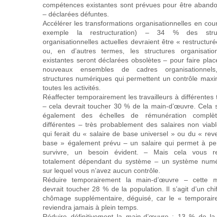
compétences existantes sont prévues pour être aband
– déclarées défuntes.
Accélérer les transformations organisationnelles en cou
exemple la restructuration) – 34 % des struc
organisationnelles actuelles devraient être « restructur
ou, en d’autres termes, les structures organisation
existantes seront déclarées obsolètes – pour faire pla
nouveaux ensembles de cadres organisationnels
structures numériques qui permettent un contrôle maxi
toutes les activités.
Réaffecter temporairement les travailleurs à différentes
– cela devrait toucher 30 % de la main-d’œuvre. Cela s
également des échelles de rémunération complè
différentes – très probablement des salaires non viabl
qui ferait du « salaire de base universel » ou du « re
base » également prévu – un salaire qui permet à pe
survivre, un besoin évident. – Mais cela vous re
totalement dépendant du système – un système numé
sur lequel vous n’avez aucun contrôle.
Réduire temporairement la main-d’œuvre – cette 
devrait toucher 28 % de la population. Il s’agit d’un chi
chômage supplémentaire, déguisé, car le « temporair
reviendra jamais à plein temps.
Réduire définitivement la main-d’œuvre : 13 % de la