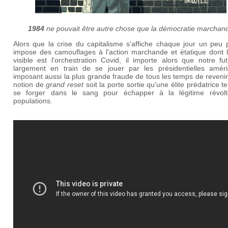
1984
ne pouvait être autre chose que la démocratie marchan
Alors que la crise du capitalisme s'affiche chaque jour un peu 
impose des camouflages à l'action marchande et étatique dont l
visible est l'orchestration Covid, il importe alors que notre fu
largement en train de se jouer par les présidentielles améri
imposant aussi la plus grande fraude de tous les temps de revenir
notion de
grand reset
soit la porte sortie qu'une élite prédatrice t
se forger dans le sang pour échapper à la légitime révol
populations.