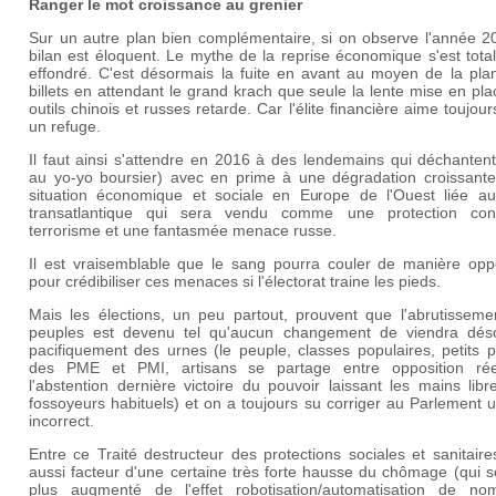
Ranger le mot croissance au grenier
Sur un autre plan bien complémentaire, si on observe l'année 20
bilan est éloquent. Le mythe de la reprise économique s'est tot
effondré. C'est désormais la fuite en avant au moyen de la pla
billets en attendant le grand krach que seule la lente mise en pl
outils chinois et russes retarde. Car l'élite financière aime toujour
un refuge.
Il faut ainsi s'attendre en 2016 à des lendemains qui déchanten
au yo-yo boursier) avec en prime à une dégradation croissante
situation économique et sociale en Europe de l'Ouest liée au 
transatlantique qui sera vendu comme une protection con
terrorisme et une fantasmée menace russe.
Il est vraisemblable que le sang pourra couler de manière opp
pour crédibiliser ces menaces si l'électorat traine les pieds.
Mais les élections, un peu partout, prouvent que l'abrutisseme
peuples est devenu tel qu'aucun changement de viendra dés
pacifiquement des urnes (le peuple, classes populaires, petits 
des PME et PMI, artisans se partage entre opposition rée
l'abstention dernière victoire du pouvoir laissant les mains lib
fossoyeurs habituels) et on a toujours su corriger au Parlement 
incorrect.
Entre ce Traité destructeur des protections sociales et sanitair
aussi facteur d'une certaine très forte hausse du chômage (qui 
plus augmenté de l'effet robotisation/automatisation de no