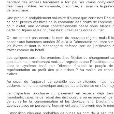
pendant des années forcément à tort par les vilains
complotis
désormais institué, recommandé, préconisé, au nom de la préso
de terrorisme.
Une pratique probablement salutaire d'autant que certaines Répu
se sont privées cet hiver de la contrainte des droits de l'homme
coup d'état, une violation constitutionnelle passé sous silence 
partis politiques et les "journalistes". C'est sans doute du flan.
On ne connait pas encore le nom du nouveau régime mais il fai
penser aux fameuses années 30 qu'à la Démocratie pourtant sur 
les lèvres et dont la mensongère défense sert de justification 
traiter comme du bétail.
Les cyniques seront les premiers à se féliciter du changement ca
non seulement maintenant mais qui regrettera une République ma
dont le système basé sur l'élection écartait le peuple de
représentation au profit des plus riches ? Au moins les chose
claires.
Au cœur de l'appareil de contrôle des ex-citoyens mais no
esclaves, le monde numérique aura de toute évidence un rôle maj
La disparition prochaine du paiement en espèce déjà très 
(montants, capacité de retrait des distributeurs ou en agence) pe
de surveiller la consommation et les déplacement. D'autant q
agences avec un personnel humain ont autant d'avenir que le minit
L'imposition plus que probables de puces au nom de la sécurité,