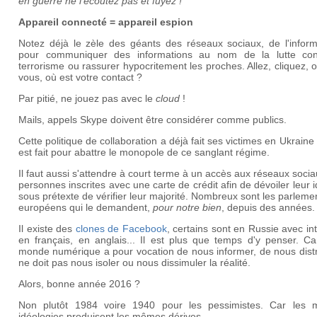
en guerre ne l'écoutez pas et fuyez !
Appareil connecté = appareil espion
Notez déjà le zèle des géants des réseaux sociaux, de l'inform
pour communiquer des informations au nom de la lutte con
terrorisme ou rassurer hypocritement les proches. Allez, cliquez, 
vous, où est votre contact ?
Par pitié, ne jouez pas avec le
cloud
!
Mails, appels Skype doivent être considérer comme publics.
Cette politique de collaboration a déjà fait ses victimes en Ukraine 
est fait pour abattre le monopole de ce sanglant régime.
Il faut aussi s'attendre à court terme à un accès aux réseaux soci
personnes inscrites avec une carte de crédit afin de dévoiler leur i
sous prétexte de vérifier leur majorité. Nombreux sont les parleme
européens qui le demandent,
pour notre bien
, depuis des années.
Il existe des
clones de Facebook
, certains sont en Russie avec in
en français, en anglais... Il est plus que temps d'y penser. Ca
monde numérique a pour vocation de nous informer, de nous distra
ne doit pas nous isoler ou nous dissimuler la réalité.
Alors, bonne année 2016 ?
Non plutôt 1984 voire 1940 pour les pessimistes. Car les
idéologies produisent les mêmes dérives.