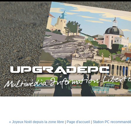
« Joyeux Noël depuis la zone libre
|
Page d'accueil
|
Station PC recommand