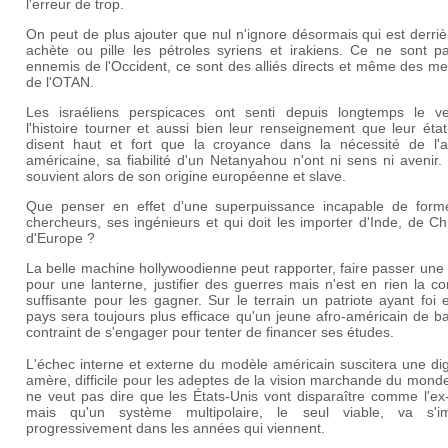
l'erreur de trop.
On peut de plus ajouter que nul n'ignore désormais qui est derrièr
achète ou pille les pétroles syriens et irakiens. Ce ne sont p
ennemis de l'Occident, ce sont des alliés directs et même des m
de l'OTAN.
Les israéliens perspicaces ont senti depuis longtemps le v
l'histoire tourner et aussi bien leur renseignement que leur éta
disent haut et fort que la croyance dans la nécessité de l'al
américaine, sa fiabilité d'un Netanyahou n'ont ni sens ni avenir
souvient alors de son origine européenne et slave.
Que penser en effet d'une superpuissance incapable de form
chercheurs, ses ingénieurs et qui doit les importer d'Inde, de C
d'Europe ?
La belle machine hollywoodienne peut rapporter, faire passer une
pour une lanterne, justifier des guerres mais n'est en rien la co
suffisante pour les gagner. Sur le terrain un patriote ayant foi
pays sera toujours plus efficace qu'un jeune afro-américain de b
contraint de s'engager pour tenter de financer ses études.
L'échec interne et externe du modèle américain suscitera une di
amère, difficile pour les adeptes de la vision marchande du mond
ne veut pas dire que les États-Unis vont disparaître comme l'e
mais qu'un système multipolaire, le seul viable, va s'i
progressivement dans les années qui viennent.