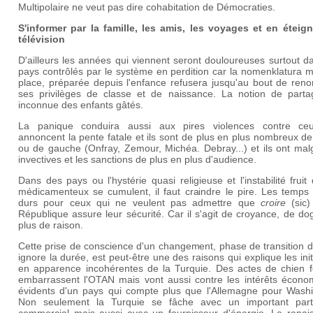
Multipolaire ne veut pas dire cohabitation de Démocraties.
S'informer par la famille, les amis, les voyages et en éteign
télévision
D'ailleurs les années qui viennent seront douloureuses surtout d
pays contrôlés par le système en perdition car la nomenklatura 
place, préparée depuis l'enfance refusera jusqu'au bout de reno
ses privilèges de classe et de naissance. La notion de parta
inconnue des enfants gâtés.
La panique conduira aussi aux pires violences contre ce
annoncent la pente fatale et ils sont de plus en plus nombreux de
ou de gauche (Onfray, Zemour, Michéa. Debray...) et ils ont mal
invectives et les sanctions de plus en plus d'audience.
Dans des pays ou l'hystérie quasi religieuse et l'instabilité fruit
médicamenteux se cumulent, il faut craindre le pire. Les temps 
durs pour ceux qui ne veulent pas admettre que
croire
(sic)
République assure leur sécurité. Car il s'agit de croyance, de d
plus de raison.
Cette prise de conscience d'un changement, phase de transition 
ignore la durée, est peut-être une des raisons qui explique les init
en apparence incohérentes de la Turquie. Des actes de chien f
embarrassent l'OTAN mais vont aussi contre les intérêts écono
évidents d'un pays qui compte plus que l'Allemagne pour Washi
Non seulement la Turquie se fâche avec un important part
commercial mais aussi avec un fournisseur d'énergie. La renai