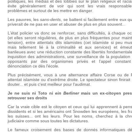
politiques, les médias et des lobbies sur le plan religieux et racia
évite généralement de voir qui sont les vrais responsabl
problèmes et surtout de les mettre en danger.
Les pauvres, les
sans-dents
, se battent si facilement entre eux q
priverait de ne pas en user et abuser de plus en plus souvent...
L'état policier va donc se renforcer, sans difficultés, à chaque o
(et elles seront régulières, de plus en plus fréquentes pour maint
tension), entre attentats dits islamistes (cet islamiste si peu m
mais tellement lié à la criminalité et aux
services
) et émeu
banlieues avec une réduction constante des libertés fondamental
inquisition des administrations, une surveillance de la population
opposants par des organismes privés et l'appel constan
dénonciation ce dès l'école.
Plus précisément, vous à une alternance affaire Corse ou de P
attentat islamiste ou d'extrême droite. Le spectateur sinon finirait
douter... et puis c'est meilleur pour l'audimat.
Je ne suis ni Toto ni
ein Berliner
mais un ex-citoyen pre
retrouver ses droits
Car la vraie cible est le citoyen et ceux qui lui apprennent à pens
dissidents et si les américains ont Snowden les européens, les fr
les suisses... ont les leurs. Pour les noms, cherchez à la chr
judiciaire comme sous toutes les dictatures.
Le fameux croisement des bases de donnés informatiques d