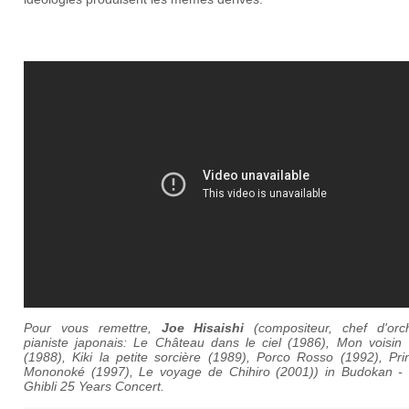
Pour vous remettre,
Joe Hisaishi
(compositeur, chef d'orch
pianiste japonais:
Le Château dans le ciel
(1986),
Mon voisin 
(1988),
Kiki la petite sorcière
(1989),
Porco Rosso
(1992),
Pri
Mononoké
(1997),
Le voyage de Chihiro
(2001)) in Budokan - 
Ghibli 25 Years Concert.