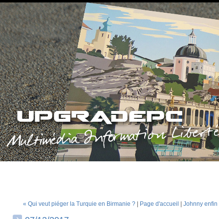
« Qui veut piéger la Turquie en Birmanie ?
|
Page d'accueil
|
Johnny enfin l