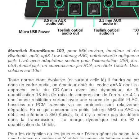
Marmitek BoomBoom 100
, pour 66€ environ, émetteur et réc
Bluetooth, aptX, aptX Low Latency, AAC, entrées/sortie optiques e
jack. Livré avec adaptateur secteur pour l'alimentation USB, les
uSB et mini jack, un convertisseur jac-RCA, un câble Toslink. Un
solution sur 10m.
Toute norme étant évolutive (et surtout celle là) il faudra se pr
dans un cadre audio, un émetteur doté du codec
apt-X
dont la 
approche celle du CD-Audio avec une dynamique de 9
quantification 16 bits (le ratio de compression de l'ordre de 4:1
une bonne restitution surtout avec une source de qualité FLAC,
Lossless ou PCM transmis via ce protocole sont relativeme
dégradés. En ce qui concerne les petits fichiers MP3 ou AAC a
débit est inférieur à 350 Kbits/s, là, il n'y a même pas de détéri
dans la transmission. La marge dynamique est de 92 d
quantification de 16 bits.
Pour les cinéphiles ou les joueurs sur l'écran géant du salon, la 
Low Latency
du codec apt-X réduit le temps de latence entre im