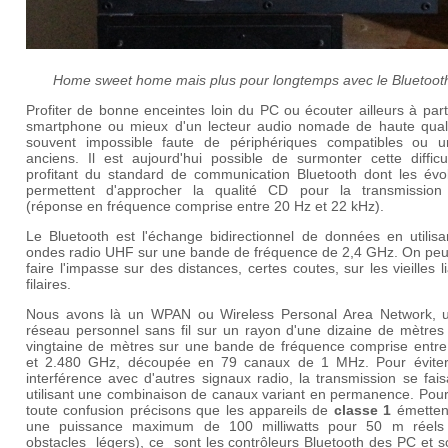
Home sweet home mais plus pour longtemps avec le Bluetooth
Profiter de bonne enceintes loin du PC ou écouter ailleurs à part
smartphone ou mieux d'un lecteur audio nomade de haute quali
souvent impossible faute de périphériques compatibles ou 
anciens. Il est aujourd'hui possible de surmonter cette difficu
profitant du standard de communication Bluetooth dont les évol
permettent d'approcher la qualité CD pour la transmission
(réponse en fréquence comprise entre 20 Hz et 22 kHz).
Le Bluetooth est l'échange bidirectionnel de données en utilisa
ondes radio UHF sur une bande de fréquence de 2,4 GHz. On peu
faire l'impasse sur des distances, certes coutes, sur les vieilles l
filaires.
Nous avons là un WPAN ou Wireless Personal Area Network, u
réseau personnel sans fil sur un rayon d'une dizaine de mètres
vingtaine de mètres sur une bande de fréquence comprise entre
et 2.480 GHz, découpée en 79 canaux de 1 MHz. Pour éviter
interférence avec d'autres signaux radio, la transmission se fai
utilisant une combinaison de canaux variant en permanence. Pour
toute confusion précisons que les appareils de
classe 1
émetten
une puissance maximum de 100 milliwatts pour 50 m réels
obstacles légers), ce sont les contrôleurs Bluetooth des PC et 