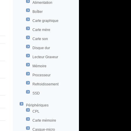
Alimentation
Boîtier
Carte graphique
Carte mère
Carte son
Disque dur
Lecteur Graveur
Mémoire
Processeur
Refroidissement
SSD
Périphériques
CPL
Carte mémoire
Casque-micro