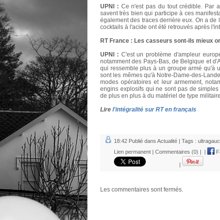
UPNI :
Ce n'est pas du tout crédible. Par a
savent très bien qui participe à ces manifes
également des traces derrière eux. On a de l
cocktails à l'acide ont été retrouvés après l'in
RT France : Les casseurs sont-ils mieux o
UPNI :
C'est un problème d'ampleur europé
notamment des Pays-Bas, de Belgique et d'Al
qui ressemble plus à un groupe armé qu'à un
sont les mêmes qu'à Notre-Dame-des-Landes.
modes opératoires et leur armement, nota
engins explosifs qui ne sont pas de simples
de plus en plus à du matériel de type militaire
Lire
l'intégralité sur RT en français
18:42 Publié dans
Actualité
| Tags :
ultragau
Lien permanent
|
Commentaires (0)
|
|
F
|
Les commentaires sont fermés.