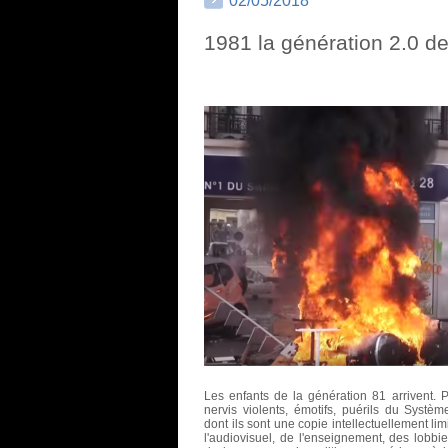
02/05/2018
1981 la génération 2.0 d
Les enfants de la génération 81 arrivent. P
nervis violents, émotifs, puérils du Syst
dont ils sont une copie intellectuellement li
l'audiovisuel, de l'enseignement, des lobbi