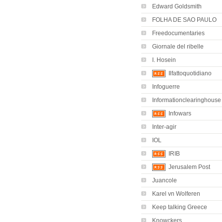
Edward Goldsmith
FOLHA DE SAO PAULO
Freedocumentaries
Giornale del ribelle
I. Hosein
Ilfattoquotidiano
Infoguerre
Informationclearinghouse
Infowars
Inter-agir
IOL
IRIB
Jerusalem Post
Juancole
Karel vn Wolferen
Keep talking Greece
Knowckers