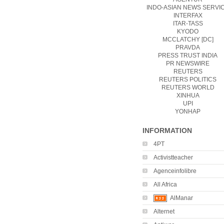
INDO-ASIAN NEWS SERVI
INTERFAX
ITAR-TASS
KYODO
MCCLATCHY [DC]
PRAVDA
PRESS TRUST INDIA
PR NEWSWIRE
REUTERS
REUTERS POLITICS
REUTERS WORLD
XINHUA
UPI
YONHAP
INFORMATION
4PT
Activistteacher
Agenceinfolibre
All Africa
AlManar
Alternet