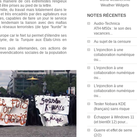
a manière de ces extrémistes religieux
Weather Widgets
être prises au pied de la lettre.
mille, du travail mais totalement dans le
et très encadrés par des agitateurs eux
NOTES RÉCENTES
tes, capables de faire un jour le service
le lendemain la liaison avec des mafias
Audio‑Technica
s réseaux terroristes (de type "kurde" le
ATH‑M50x : le son des
vacances...
urope car le Net lui permet d'étendre ses
rie, de la Turquie aux États-Unis en
Au sujet de la censure
nnes puis allemandes, ces actions de
L'injonction à une
 revendications sociales de la population
collaboration numérique
ou...
L'injonction à une
collaboration numérique
ou...
L'injonction à une
collaboration numérique
ou...
Tester Nobara KDE
(français) sans risque
Échapper à Windows 11
(et bientôt 12) pour...
Guerre et effet de serre
(2/2)