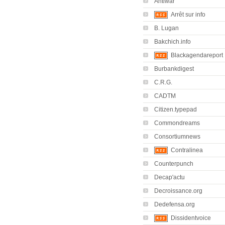
Antiwar
Arrêt sur info
B. Lugan
Bakchich.info
Blackagendareport
Burbankdigest
C.R.G.
CADTM
Citizen.typepad
Commondreams
Consortiumnews
Contralinea
Counterpunch
Decap'actu
Decroissance.org
Dedefensa.org
Dissidentvoice