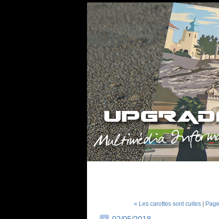
« Les carottes sont cuites
|
Page