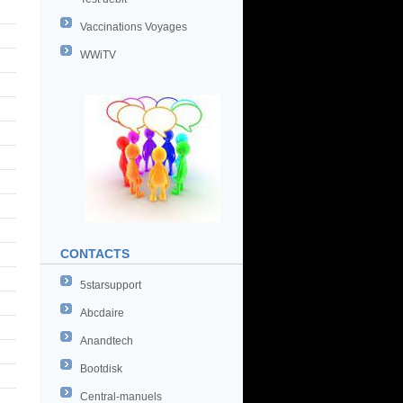
Vaccinations Voyages
WWiTV
CONTACTS
5starsupport
Abcdaire
Anandtech
Bootdisk
Central-manuels