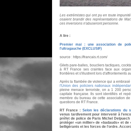
Les extrémistes qui ont pu en toute impunit
osaient brandir des représentations de Ma
ces inversions n'abuseront personne.
A lire :
Premier mai : une association de polici
l'ultragauche (EXCLUSIF)
source : https://francais.rt.com/
Gilets pare-balles, boucliers tactiques, cockta
à RT France ses craintes face aux organi
frontières et s'illustrent lors d'affrontements a
Après la flambée de violence qui a embrasé 
l'Union des policiers nationaux indépenda
pleine menace terroriste, on a 1 200 pers
capitale française. Ils sont identifiés et rep
membre du bureau de cette association de 
questions de RT France.
RT France :
Selon les déclarations du 
venus tardivement pour intervenir à l'enc
préfet de police de Paris Michel Delpuech ré
protéger «un millier» de «badauds» et de «
belligérants et les forces de l'ordre. Accor