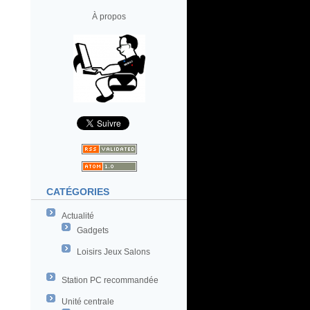
À propos
CATÉGORIES
Actualité
Gadgets
Loisirs Jeux Salons
Station PC recommandée
Unité centrale