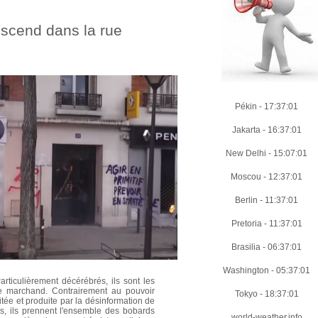
escend dans la rue
Pékin
-
17:37:02
Jakarta
-
16:37:02
New Delhi
-
15:07:02
Moscou
-
12:37:02
Berlin
-
11:37:02
Pretoria
-
11:37:02
Brasilia
-
06:37:02
Washington
-
05:37:02
articulièrement décérébrés, ils sont les
ème marchand. Contrairement au pouvoir
Tokyo
-
18:37:02
mitée et produite par la désinformation de
es, ils prennent l'ensemble des bobards
world-weather.info