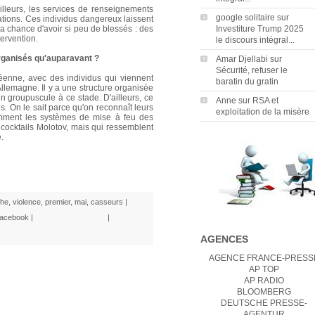
illeurs, les services de renseignements
google solitaire
sur
tations. Ces individus dangereux laissent
Investiture Trump 2025
a chance d'avoir si peu de blessés : des
tervention.
le discours intégral...
rganisés qu'auparavant ?
Amar Djellabi
sur
Sécurité, refuser le
enne, avec des individus qui viennent
baratin du gratin
lemagne. Il y a une structure organisée
 groupuscule à ce stade. D'ailleurs, ce
Anne
sur
RSA et
 On le sait parce qu'on reconnaît leurs
exploitation de la misère
mment les systèmes de mise à feu des
 cocktails Molotov, mais qui ressemblent
.
che
,
violence
,
premier
,
mai
,
casseurs
|
acebook
|
|
AGENCES
AGENCE FRANCE-PRESS
AP TOP
AP RADIO
BLOOMBERG
DEUTSCHE PRESSE-
AGENTUR