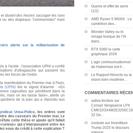
Guerre et effet de serre
(1/2)
é et durant des heures saccager les rues
AMD Ryzen 5 9600X : Le
rx ou des drapeaux "communistes" mais
caméléon des...
Wonder Valley ou le
mirage toxique de l’IA
dans...
ers alerte sur la militarisation de
RTX 5060 la carte
graphique 2026
L'agir communicationnel
ils à l'acide : l'association UPNI a confié
de Habermas est-il...
sations d'ultragauche qui passent les
vec les forces de l'ordre.
Le Rapport Alloncle ou la
vision bien modérée...
la manifestation du Premier mai à Paris,
nts (UPNI)
tire le signal d'alarme : «En
onnes cagoulées qui pénètrent dans la
COMMENTAIRES RÉCE
érés, mais on les laisse faire», alerte un
gardiens de la paix qui a répondu aux
sativa tincture
sur
Corsair Vengeance LPX
CMK32GX4M2E3200C16
syndicat Unsa-Police
, les ordres sont
32 Go...
ontre des casseurs du Premier mai. Le
fute cette thèse et ajoute qu'il fallait
icedodo
sur
Investiture
curieux» qui s'interposaient entre les
Trump 2025 le discours
dez-vous du crédit à cette explication ?
intégral...