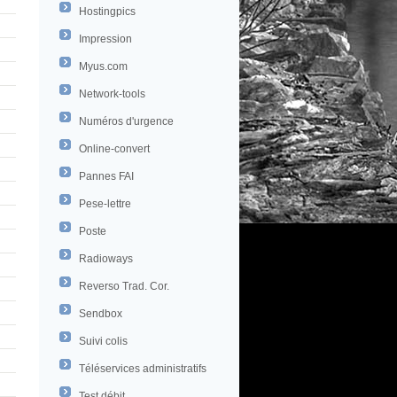
Hostingpics
Impression
Myus.com
Network-tools
Numéros d'urgence
Online-convert
Pannes FAI
Pese-lettre
Poste
Radioways
Reverso Trad. Cor.
Sendbox
Suivi colis
Téléservices administratifs
Test débit