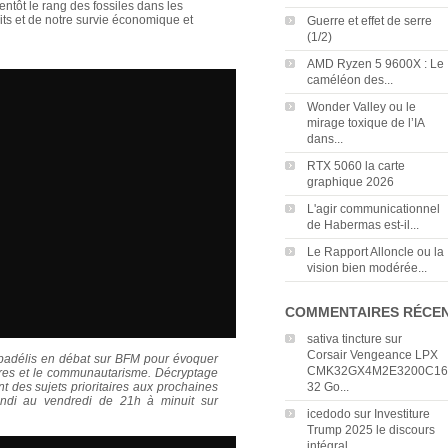
ntôt le rang des fossiles dans les
oits et de notre survie économique et
Guerre et effet de serre
(1/2)
AMD Ryzen 5 9600X : Le
caméléon des...
Wonder Valley ou le
mirage toxique de l’IA
dans...
RTX 5060 la carte
graphique 2026
L'agir communicationnel
de Habermas est-il...
Le Rapport Alloncle ou la
vision bien modérée...
COMMENTAIRES RÉCE
sativa tincture
sur
Corsair Vengeance LPX
adélis en débat sur BFM pour évoquer
CMK32GX4M2E3200C16
oires et le communautarisme. Décryptage
nt des sujets prioritaires aux prochaines
32 Go...
lundi au vendredi de 21h à minuit sur
icedodo
sur
Investiture
Trump 2025 le discours
intégral...