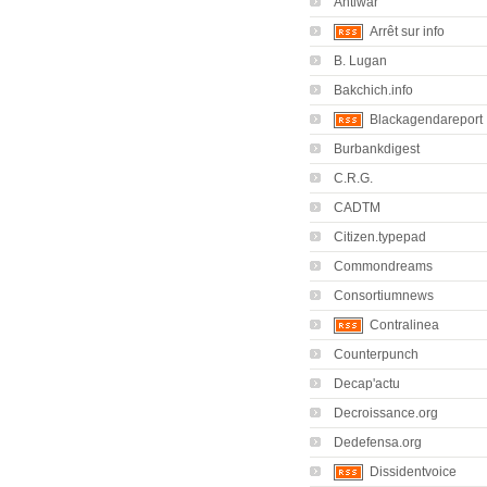
Antiwar
Arrêt sur info
B. Lugan
Bakchich.info
Blackagendareport
Burbankdigest
C.R.G.
CADTM
Citizen.typepad
Commondreams
Consortiumnews
Contralinea
Counterpunch
Decap'actu
Decroissance.org
Dedefensa.org
Dissidentvoice