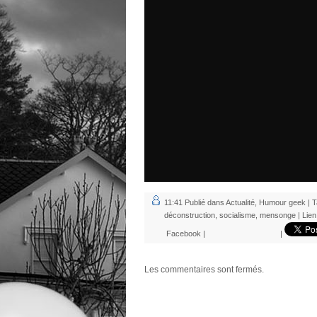
11:41 Publié dans
Actualité
,
Humour geek
| T
déconstruction
,
socialisme
,
mensonge
|
Lie
Facebook
|
|
Les commentaires sont fermés.