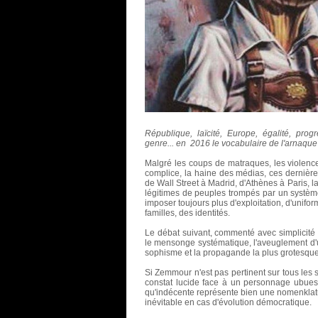
République, laïcité, Europe, égalité, prog
genre... en 2016 le vocabulaire de l'arnaque
Malgré les coups de matraques, les violen
complice, la haine des médias, ces dernière
de Wall Street à Madrid, d'Athènes à Paris, 
légitimes de peuples trompés par un système
imposer toujours plus d'exploitation, d'unifor
familles, des identités.
Le débat suivant, commenté avec simplicité e
le mensonge systématique, l'aveuglement d
sophisme et la propagande la plus grotesque
Si Zemmour n'est pas pertinent sur tous les s
constat lucide face à un personnage ubues
qu'indécente représente bien une nomenklatu
inévitable en cas d'évolution démocratique.