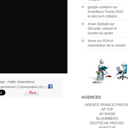
google solitaire
sur
Investiture Trump 2025
le discours intégral...
Amar Djellabi
sur
Sécurité, refuser le
baratin du gratin
Anne
sur
RSA et
exploitation de la misère
ags :
réalité
,
dogmatisme
,
n permanent
|
Commentaires (0)
|
|
|
AGENCES
AGENCE FRANCE-PRESS
AP TOP
AP RADIO
BLOOMBERG
DEUTSCHE PRESSE-
AGENTUR