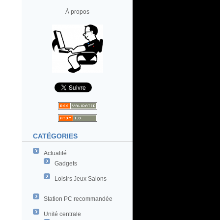
À propos
CATÉGORIES
Actualité
Gadgets
Loisirs Jeux Salons
Station PC recommandée
Unité centrale