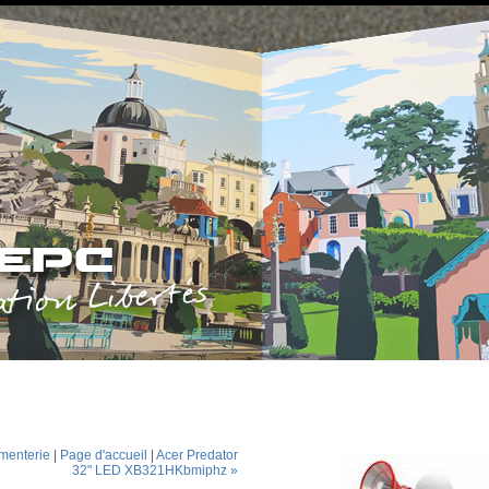
 menterie
|
Page d'accueil
|
Acer Predator
32" LED XB321HKbmiphz »