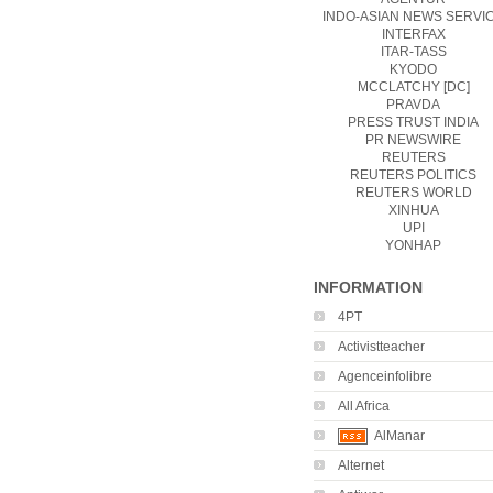
INDO-ASIAN NEWS SERVI
INTERFAX
ITAR-TASS
KYODO
MCCLATCHY [DC]
PRAVDA
PRESS TRUST INDIA
PR NEWSWIRE
REUTERS
REUTERS POLITICS
REUTERS WORLD
XINHUA
UPI
YONHAP
INFORMATION
4PT
Activistteacher
Agenceinfolibre
All Africa
AlManar
Alternet