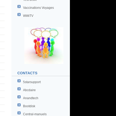
Vaccinations Voyages
WWiTV
CONTACTS
5starsupport
Abcdaire
Anandtech
Bootdisk
Central-manuels