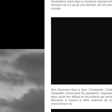
Souhaitons alors que la nuisance rejoigne bie
musées car il y va de nos libertés, de nos dr
sociale.
Eric Zemmour face à Jean Christophe Camb
l'actualité concernant les questions migrat
pour saisir les débats et les enjeux qui sero
élections à travers la libre antenne du 
www.metatv.org