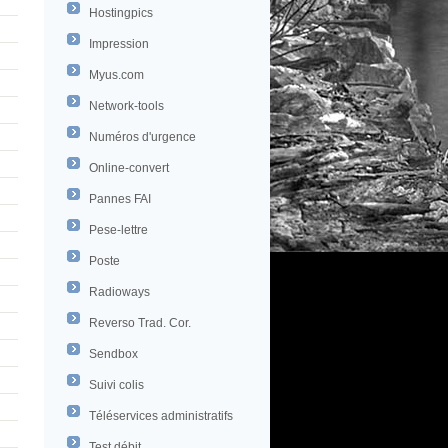
Hostingpics
Impression
Myus.com
Network-tools
Numéros d'urgence
Online-convert
Pannes FAI
Pese-lettre
Poste
Radioways
Reverso Trad. Cor.
Sendbox
Suivi colis
Téléservices administratifs
Test débit