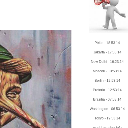
Pékin
-
18:53:15
Jakarta
-
17:53:15
New Delhi
-
16:23:15
Moscou
-
13:53:15
Berlin
-
12:53:15
Pretoria
-
12:53:15
Brasilia
-
07:53:15
Washington
-
06:53:15
Tokyo
-
19:53:15
world-weather.info