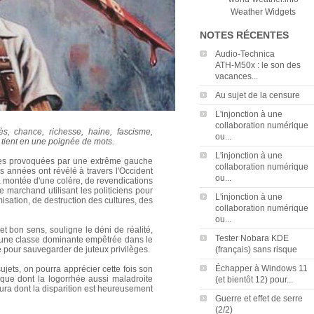
Weather Widgets
NOTES RÉCENTES
Audio‑Technica
ATH‑M50x : le son des
vacances...
Au sujet de la censure
L'injonction à une
collaboration numérique
rès, chance, richesse, haine, fascisme,
ou...
 tient en une poignée de mots.
L'injonction à une
ces provoquées par une extrême gauche
collaboration numérique
s années ont révélé à travers l'Occident
ou...
la montée d'une colère, de revendications
 marchand utilisant les politiciens pour
L'injonction à une
misation, de destruction des cultures, des
collaboration numérique
ou...
t bon sens, souligne le déni de réalité,
Tester Nobara KDE
'une classe dominante empêtrée dans le
 pour sauvegarder de juteux privilèges.
(français) sans risque
Échapper à Windows 11
ujets, on pourra apprécier cette fois son
que dont la logorrhée aussi maladroite
(et bientôt 12) pour...
ra dont la disparition est heureusement
Guerre et effet de serre
(2/2)