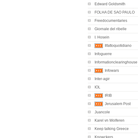
Edward Goldsmith
FOLHA DE SAO PAULO
Freedocumentaries
Giornale del ribelle
I. Hosein
Ilfattoquotidiano
Infoguerre
Informationclearinghouse
Infowars
Inter-agir
IOL
IRIB
Jerusalem Post
Juancole
Karel vn Wolferen
Keep talking Greece
Knowckers