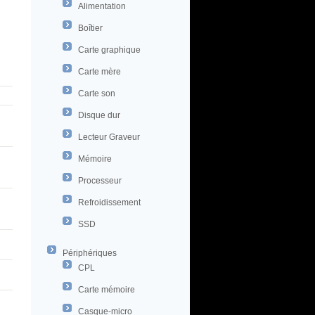
Alimentation
Boîtier
Carte graphique
Carte mère
Carte son
Disque dur
Lecteur Graveur
Mémoire
Processeur
Refroidissement
SSD
Périphériques
CPL
Carte mémoire
Casque-micro