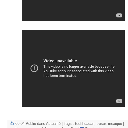
09:04 Publié dans
Actualité
| Tags :
teotihuacan
,
trésor
,
mexique
|