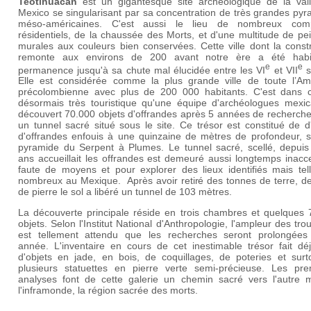
Teotihuacan
est un gigantesque site archéologique de la val
Mexico se singularisant par sa concentration de très grandes py
méso-américaines. C'est aussi le lieu de nombreux com
résidentiels, de la chaussée des Morts, et d'une multitude de pe
murales aux couleurs bien conservées. Cette ville dont la const
remonte aux environs de
200 avant notre ère
a été habi
e
e
permanence jusqu'à sa chute mal élucidée entre les
VI
et
VII
s
Elle est considérée comme la plus grande ville de toute l’
Am
précolombienne avec
plus de 200 000 habitants. C'est dans c
désormais très touristique qu'une équipe d'archéologues mexic
découvert 70.000 objets d'offrandes après 5 années de recherche
un tunnel sacré situé sous le site. Ce trésor est constitué de d
d'offrandes enfouis à une quinzaine de mètres de profondeur, s
pyramide du Serpent à Plumes. Le tunnel sacré, scellé, depuis
ans accueillait les offrandes est demeuré aussi longtemps inacc
faute de moyens et pour explorer des lieux identifiés mais tel
nombreux au Mexique. Après avoir retiré des tonnes de terre, de
de pierre le sol a libéré un tunnel de 103 mètres.
La découverte principale réside en trois chambres et quelques 
objets. Selon l'Institut National d'Anthropologie, l'ampleur des trou
est tellement attendu que les recherches seront prolongées
année. L'inventaire en cours de cet inestimable trésor fait déj
d'objets en jade, en bois, de coquillages, de poteries et surt
plusieurs statuettes en pierre verte semi-précieuse. Les pre
analyses font de cette galerie un chemin sacré vers l'autre 
l'inframonde, la région sacrée des morts.