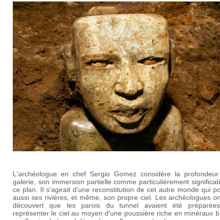
L'archéologue en chef Sergio Gomez considère la profondeur
galerie, son immersion partielle comme particulièrement significat
ce plan. Il s'agirait d'une reconstitution de cet autre monde qui 
aussi ses rivières, et même, son propre ciel. Les archéologues on
découvert que les parois du tunnel avaient été préparée
représenter le ciel au moyen d'une poussière riche en minéraux br