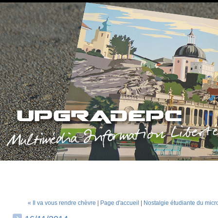
« Il va vous rendre chèvre
|
Page d'accueil
|
Nostalgie étudiante du micr