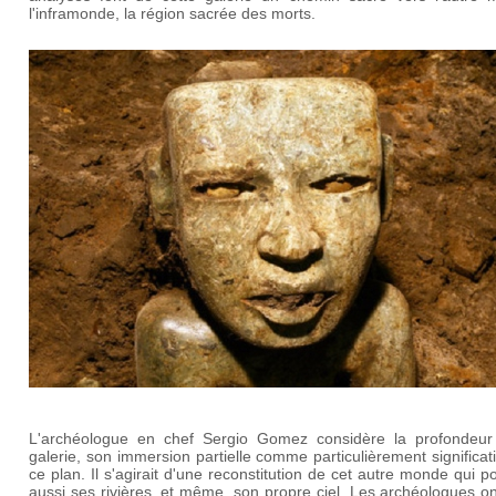
l'inframonde, la région sacrée des morts.
L'archéologue en chef Sergio Gomez considère la profondeur
galerie, son immersion partielle comme particulièrement significat
ce plan. Il s'agirait d'une reconstitution de cet autre monde qui 
aussi ses rivières, et même, son propre ciel. Les archéologues on