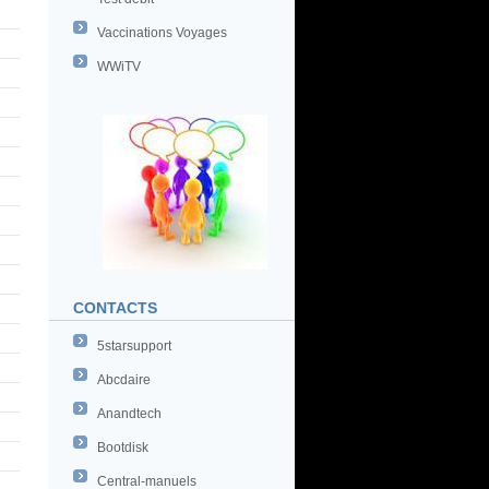
Vaccinations Voyages
WWiTV
CONTACTS
5starsupport
Abcdaire
Anandtech
Bootdisk
Central-manuels