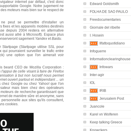
gateur internet par défaut, c'est donc
Edward Goldsmith
supportable Google. Notre jugement ne
 des moteurs mais bien sur le respect de
FOLHA DE SAO PAULO
Freedocumentaries
 ne peut se permettre d'installer un
s fixes et les appareils mobiles destinés
Giornale del ribelle
e depuis 2004 restera en alternative
st aussi allié à Microsoft). Espace plus
I. Hosein
 conserveront sagement
Yandex
et
Baidu
.
Ilfattoquotidiano
er Startpage (Startpage utilise SSL pour
ui pourraient surveiller le trafic entre
Infoguerre
ck) une option que l'on aimerait voir
Informationclearinghouse
Infowars
ris beard
CEO de Mozilla Corporation
:
l'appui de celle visant à faire de Firefox
Inter-agir
ganisation à but non lucratif nous permet
ernet ouvert partout et indépendant ...
un
IOL
s chez Google ou chez Yahoo! que l'on
lisateur mais bien chez des opérateurs
IRIB
es moteurs de recherche garantissant que
Internet de manière sûre et anonyme, sans
Jerusalem Post
n personnelle aux sites qu'ils consultent,
sans cookies.
Juancole
Karel vn Wolferen
Keep talking Greece
Knowckers