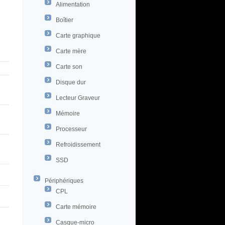
Alimentation
Boîtier
Carte graphique
Carte mère
Carte son
Disque dur
Lecteur Graveur
Mémoire
Processeur
Refroidissement
SSD
Périphériques
CPL
Carte mémoire
Casque-micro