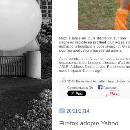
Mozilla lance en toute discrétion sur son
gagne en rapidité en profitant d'un accès à 
instructions boostant le code javascript. O
pour les applications basées sur asm.js.
Autre bonus, le renforcement de la sécurité
dépassement de tampon. L'espace d'adress
ASLR (Address Space Layout Randomization ;
dans l'espace d'adressage).
22:48 Publié dans
Actualité
| Tags :
firefox
,
m
Commentaires (0)
|
|
Facebook
|
|
20/11/2014
Firefox adopte Yahoo