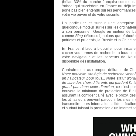
(hélas 33% du marché français) comme navi
Yahoo! qui succèdera en France au déjà in
porte pas bien entendu sur les performances
votre vie privée et de votre sécurité.
Un particulier et surtout une entreprise
quelconque moteur sur les sur les ordinateur
à son personnel. Google en moteur de bas
comme
Bing
(Microsoft, notons que Yahoo! e
patriotes et prudents, la Russie et la Chine
En France, il faudra bidouiller pour install
cacher vos termes de recherche à tous ceux q
votre navigateur et les serveurs de Ixqui
disponible dès installation.
Contrairement aux propos délirants de Ch
Notre nouvelle stratégie de recherche vient à 
un navigateur pour tous... Notre statut d'or
de faire des choix différents qui gardent l'int
grand pas dans cette direction,
ce n'est pa
trouvera le minimum de protection de l'uti
assurant la confidentialité avec le proxy, d
les utilisateurs peuvent parcourir les sites 
transmettre leurs informations d'identificatio
et surtout faisant la promotion d'un internet 