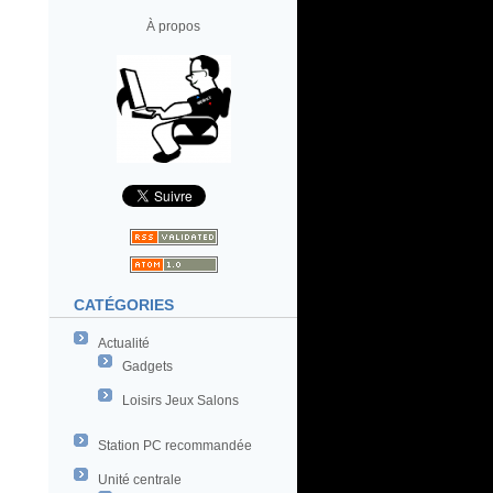
À propos
CATÉGORIES
Actualité
Gadgets
Loisirs Jeux Salons
Station PC recommandée
Unité centrale