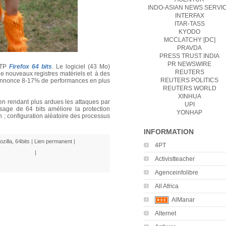
INDO-ASIAN NEWS SERVI
INTERFAX
ITAR-TASS
KYODO
MCCLATCHY [DC]
PRAVDA
PRESS TRUST INDIA
PR NEWSWIRE
 FTP
Firefox 64 bits
. Le logiciel (43 Mo)
REUTERS
de nouveaux registres matériels et à des
REUTERS POLITICS
n annonce 8-17% de performances en plus
REUTERS WORLD
XINHUA
 en rendant plus ardues les attaques par
UPI
age de 64 bits améliore la protection
YONHAP
 configuration aléatoire des processus
INFORMATION
ozilla
,
64bits
|
Lien permanent
|
4PT
|
Activistteacher
Agenceinfolibre
All Africa
AlManar
Alternet