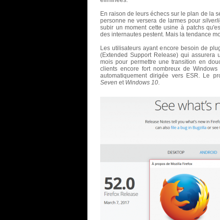
En raison de leurs échecs sur le plan de la s
personne ne versera de larmes pour
silverl
subir un moment cette usine à patchs qu'e
des internautes pestent. Mais la tendance mo
Les utilisateurs ayant encore besoin de plu
(Extended Support Release) qui assurera 
mois pour permettre une transition en do
clients encore fort nombreux de Windows 
automatiquement dirigée vers ESR. Le pro
Seven
et
Windows 10
.