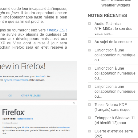
Weather Widgets
écurité ou de leur incapacité à s'imposer,
ight
ou
java
. Il faudra cependant encore
NOTES RÉCENTES
st l'indéboulonnable
flash
même si bien
ntre que sa fin est proche.
Audio‑Technica
ATH‑M50x : le son des
gins se tourneront eux vers
Firefox ESR
vacances...
une survie aux plugins de quelques 18
uceur aux développeurs mais aussi aux
Au sujet de la censure
XP ou Vista dont la mise à jour sera
chain Firefox sera en effet réservé à
L'injonction à une
collaboration numérique
ou...
L'injonction à une
collaboration numérique
ou...
L'injonction à une
collaboration numérique
ou...
Tester Nobara KDE
(français) sans risque
Échapper à Windows 11
(et bientôt 12) pour...
Guerre et effet de serre
(2/2)