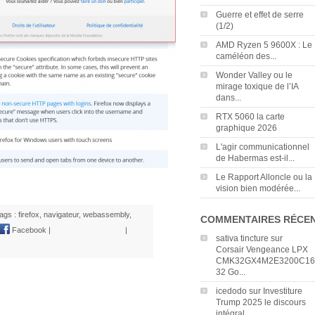
Guerre et effet de serre
(1/2)
AMD Ryzen 5 9600X : Le
caméléon des...
Wonder Valley ou le
mirage toxique de l’IA
dans...
RTX 5060 la carte
graphique 2026
L'agir communicationnel
de Habermas est-il...
Le Rapport Alloncle ou la
vision bien modérée...
ags :
firefox
,
navigateur
,
webassembly
,
COMMENTAIRES RÉCE
Facebook
|
|
sativa tincture
sur
Corsair Vengeance LPX
CMK32GX4M2E3200C16
32 Go...
icedodo
sur
Investiture
Trump 2025 le discours
intégral...