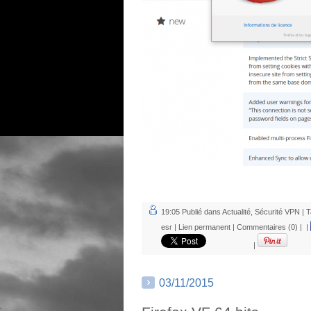
19:05 Publié dans
Actualité
,
Sécurité VPN
| T
esr
|
Lien permanent
|
Commentaires (0)
|
|
|
03/11/2015