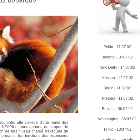
 52 débarque
Pékin
-
17:07:03
Jakarta
-
16:07:03
New Delhi
-
14:37:03
Moscou
-
12:07:03
Berlin
-
11:07:03
Pretoria
-
11:07:03
Brasilia
-
06:07:03
Washington
-
05:07:03
sponible. Elle s'allège d'une partie des
ure NPAPI) et nous apporte un support de
Tokyo
-
18:07:03
on de bas niveau chargé d'exécuter de
formante, les fonctions des extensions
world-weather.info