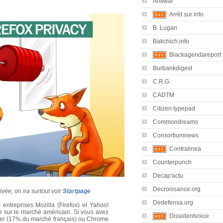
Antiwar
Arrêt sur info
B. Lugan
Bakchich.info
Blackagendareport
Burbankdigest
C.R.G.
CADTM
Citizen.typepad
Commondreams
Consortiumnews
Contralinea
Counterpunch
Decap'actu
Decroissance.org
ivée, on ira surtout voir
Startpage
Dedefensa.org
 entreprises Mozilla (Firefox) et Yahoo!
ue sur le marché américain. Si vous avez
Dissidentvoice
lorer (17% du marché français) ou Chrome