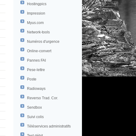
Hostingpics
Impression
Myus.com
Network-tools
Numéros d'urgence
Online-convert
Pannes FAI
Pese-lettre
Poste
Radioways
Reverso Trad. Cor.
Sendbox
Suivi colis
Téléservices administratifs
Test débit