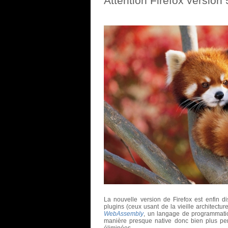
Attention Firefox version
La nouvelle version de Firefox est enfin di
plugins (ceux usant de la vieille architect
WebAssembly
, un langage de programmati
manière presque native donc bien plus per
éliminées.