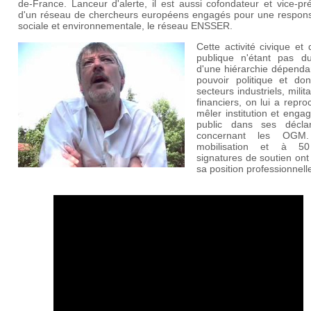
de-France. Lanceur d'alerte, il est aussi cofondateur et vice-pr
d'un réseau de chercheurs européens engagés pour une responsa
sociale et environnementale, le réseau
ENSSER
.
Cette activité civique et d'
publique n'étant pas d
d'une hiérarchie dépenda
pouvoir politique et do
secteurs industriels, milita
financiers, on lui a repr
mêler institution et eng
public dans ses déclar
concernant les OGM
mobilisation et à 5
signatures de soutien on
sa position professionnell