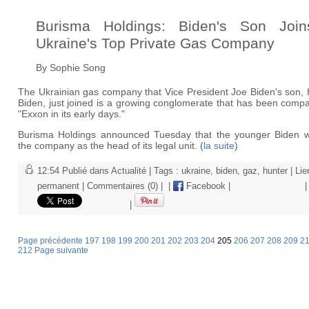
Burisma Holdings: Biden's Son Join
Ukraine's Top Private Gas Company
By
Sophie Song
The Ukrainian gas company that Vice President Joe Biden's son, 
Biden, just joined is a growing conglomerate that has been comp
"Exxon in its early days."
Burisma Holdings announced Tuesday that the younger Biden wil
the company as the head of its legal unit. (
la suite
)
12:54 Publié dans
Actualité
| Tags :
ukraine
,
biden
,
gaz
,
hunter
|
Lie
permanent
|
Commentaires (0)
|
|
Facebook
|
|
|
Page précédente
197
198
199
200
201
202
203
204
205
206
207
208
209
2
212
Page suivante