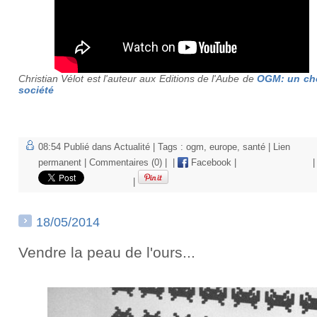
Christian Vélot est l'auteur aux
Editions de l'Aube de
OGM: un ch
société
08:54 Publié dans
Actualité
| Tags :
ogm
,
europe
,
santé
|
Lien
permanent
|
Commentaires (0)
|
|
Facebook
|
|
|
18/05/2014
Vendre la peau de l'ours...