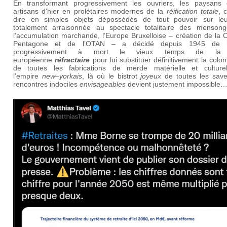
En transformant progressivement les ouvriers, les paysans 
artisans d’hier en prolétaires modernes de la
réification totale
, c
dire en simples objets dépossédés de tout pouvoir sur leu
totalement arraisonnée au spectacle totalitaire des menson
l’accumulation marchande, l’Europe Bruxelloise – création de la 
Pentagone et de l’OTAN – a décidé depuis 1945 de m
progressivement à mort le vieux temps de la 
européenne
réfractaire
pour lui substituer définitivement la colon
de toutes les fabrications de merde matérielle et culture
l’empire
new
–
yorkais
, là où le bistrot
joyeux
de toutes les save
rencontres indociles
envisageables
devient justement impossible