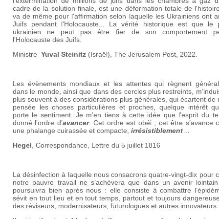
l'extermination de millions de juifs dans les chambres à gaz d
cadre de la solution finale, est une déformation totale de l'histoire
va de même pour l'affirmation selon laquelle les Ukrainiens ont a
Juifs pendant l'Holocauste... La vérité historique est que le 
ukrainien ne peut pas être fier de son comportement p
l'Holocauste des Juifs.
Ministre
Yuval Steinitz
(Israël), The Jerusalem Post, 2022.
Les évènements mondiaux et les attentes qui règnent généra
dans le monde, ainsi que dans des cercles plus restreints, m’indui
plus souvent à des considérations plus générales, qui écartent de
pensée les choses particulières et proches, quelque intérêt qu
porte le sentiment. Je m’en tiens à cette idée que l’esprit du 
donné l’ordre d’
avancer
. Cet ordre est obéi ; cet être s’avanc
une phalange cuirassée et compacte,
irrésistiblement
…
Hegel
, Correspondance, Lettre du 5 juillet 1816
La désinfection à laquelle nous consacrons quatre-vingt-dix pour 
notre pauvre travail ne s’achèvera que dans un avenir lointain
poursuivra bien après nous : elle consiste à combattre l’épidém
sévit en tout lieu et en tout temps, partout et toujours dangereuse
des réviseurs, modernisateurs, futurologues et autres innovateurs