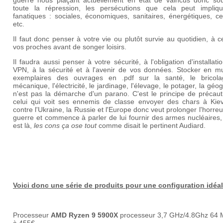
guerre nous plaçant actuellement en état de vaincus donc so
toute la répression, les persécutions que cela peut impliq
fanatiques : sociales, économiques, sanitaires, énergétiques, c
etc.
Il faut donc penser à votre vie ou plutôt survie au quotidien, à c
vos proches avant de songer loisirs.
Il faudra aussi penser à votre sécurité, à l'obligation d'installati
VPN, à la sécurité et à l'avenir de vos données. Stocker en mul
exemplaires des ouvrages en .pdf sur la santé, le bricola
mécanique, l'électricité, le jardinage, l'élevage, le potager, la géo
n'est pas la démarche d'un parano. C'est le principe de précaut
celui qui voit ses ennemis de classe envoyer des chars à Kie
contre l'Ukraine, la Russie et l'Europe donc veut prolonger l'horreu
guerre et commence à parler de lui fournir des armes nucléaires
est là,
les cons ça ose tout
comme disait le pertinent Audiard.
Voici donc une série de produits pour une configuration idé
Processeur
AMD Ryzen 9 5900X
processeur 3,7 GHz/4.8Ghz 64 