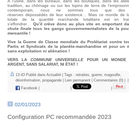
À l’usine, dans les bureaux, dans les boutiques, dans les ateli
tradition, au chômage ou sur les lopins de terre de l’emprison
contemporain, nous ne sommes tous que de
réserves
dépossédés de leur existence… Mais ce monde de la
totale de la quantité marchande totalitaire est en tr
s’effondrer…
Qu’il crève donc au plus vite en emportant d
chute
finale
tous les gangs gouvernementalistes de la pour
mercantile !
Vive la Guerre de Classe mondiale du Prolétariat contre to
Partis et Syndicats de la planète-marchandise et pour un
sans exploitation ni aliénation !
VERS LA
COMMUNE UNIVERSELLE
POUR UN MONDE 
ARGENT, SANS SALARIAT, NI ÉTAT !
13:43 Publié dans
Actualité
| Tags :
retraites
,
guerre
,
magouille
,
désinformation
,
propagande
|
Lien permanent
|
Commentaires (0)
|
|
Facebook
|
|
|
02/01/2023
Configuration PC recommandée 2023