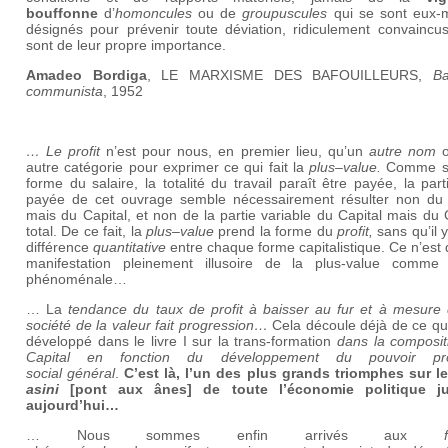
bouffonne
d’
homoncules
ou de
groupuscules
qui se sont eux
désignés pour prévenir toute déviation, ridiculement convaincus
sont de leur propre importance.
Amadeo Bordiga
, LE MARXISME DES BAFOUILLEURS,
Ba
communista
, 1952
… Le profit
n’est pour nous, en premier lieu, qu’un
autre nom
o
autre catégorie pour exprimer ce qui fait la
plus
–
value.
Comme s
forme du salaire, la totalité du travail paraît être payée, la par
payée de cet ouvrage semble nécessairement résulter non du t
mais du Capital, et non de la partie variable du Capital mais du 
total. De ce fait, la
plus
–
value
prend la forme du
profit,
sans qu’il y
différence
quantitative
entre chaque forme capitalistique. Ce n’est
manifestation pleinement illusoire de la plus-value comme
phénoménale…
… La
tendance du taux de profit à baisser au fur et à mesure 
société de la valeur fait progression…
Cela découle déjà de ce qui
développé dans le livre I sur la trans-formation
dans la composit
Capital en fonction du développement du pouvoir prod
social
général
.
C’est là, l’un des plus grands triomphes sur l
asini
[pont aux ânes] de toute l’économie politique ju
aujourd’hui…
… Nous sommes enfin arrivés aux