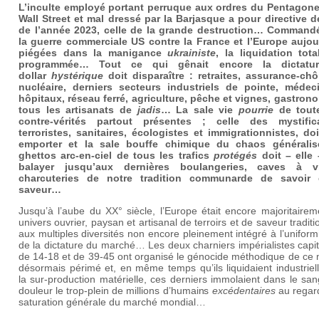
L’inculte employé portant perruque aux ordres du Pentagone
Wall Street et mal dressé par la Barjasque a pour directive de
de l’année 2023, celle de la grande destruction… Command
la guerre commerciale US contre la France et l’Europe aujou
piégées dans la manigance
ukrainiste
, la liquidation tota
programmée… Tout ce qui gênait encore la dictatu
dollar
hystérique
doit disparaître : retraites, assurance-ch
nucléaire, derniers secteurs industriels de pointe, médec
hôpitaux, réseau ferré, agriculture, pêche et vignes, gastrono
tous les artisanats de
jadis
… La sale vie
pourrie
de tout
contre-vérités partout présentes ; celle des mystific
terroristes, sanitaires, écologistes et immigrationnistes, doi
emporter et la sale bouffe chimique du chaos générali
ghettos arc-en-ciel de tous les trafics
protégés
doit – elle 
balayer jusqu’aux dernières boulangeries, caves à v
charcuteries de notre tradition communarde de savoir
saveur…
Jusqu’à l’aube du XX° siècle, l’Europe était encore majoritaire
univers ouvrier, paysan et artisanal de terroirs et de saveur traditi
aux multiples diversités non encore pleinement intégré à l’uniform
de la dictature du marché… Les deux charniers impérialistes capit
de 14-18 et de 39-45 ont organisé le génocide méthodique de ce
désormais périmé et, en même temps qu’ils liquidaient industrie
la sur-production matérielle, ces derniers immolaient dans le san
douleur le trop-plein de millions d’humains
excédentaires
au regard
saturation générale du marché mondial…