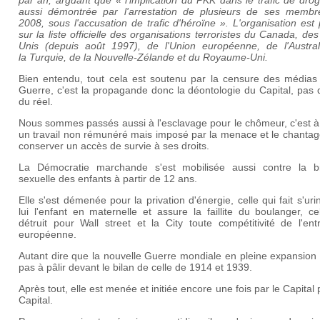
par an, arguant que « l'implication du PKK dans le trafic de dro
aussi démontrée par l'arrestation de plusieurs de ses membr
2008, sous l'accusation de trafic d'héroïne ». L'organisation est
sur la liste officielle des organisations terroristes du Canada, des
Unis (depuis août 1997), de l'Union européenne, de l'Austral
la Turquie, de la Nouvelle-Zélande et du Royaume-Uni.
Bien entendu, tout cela est soutenu par la censure des médias 
Guerre, c'est la propagande donc la déontologie du Capital, pas 
du réel.
Nous sommes passés aussi à l'esclavage pour le chômeur, c'est à
un travail non rémunéré mais imposé par la menace et le chantag
conserver un accès de survie à ses droits.
La Démocratie marchande s'est mobilisée aussi contre la bi
sexuelle des enfants à partir de 12 ans.
Elle s'est démenée pour la privation d'énergie, celle qui fait s'uri
lui l'enfant en maternelle et assure la faillite du boulanger, ce
détruit pour Wall street et la City toute compétitivité de l'ent
européenne.
Autant dire que la nouvelle Guerre mondiale en pleine expansion
pas à pâlir devant le bilan de celle de 1914 et 1939.
Après tout, elle est menée et initiée encore une fois par le Capital 
Capital.