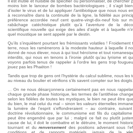
Il est inutile et nuisible de spécifier ou personnaliser, de chercher 
moins loin le lanceur de bombes bactériologiques ; il s’agit bien
d’isoler le virus et de lui appliquer
l’antibiotique
que nous nous en
à reconnaître dans la continuité de la ligne, la fidélité aux princi
préférence accordée neuf cent quatre-vingt-dix-neuf fois sur mi
rabâchage catéchistique plutôt qu’à l’aventure de la déco
scientifique nouvelle qui exige des ailes d’aigle et à laquelle n’
quel moustique se sent appelé par le destin.
Qu’ils s’inquiètent pourtant les frémissants volatiles ! Froidement 
terre, nous les ramènerons à la modeste hauteur à laquelle il n
donné de nous élever, nous à qui tout héroïsme et tout romanesq
interdits, qui nous en tenons à l’ironie plutôt qu’au lyrisme et q
voyons parfois tenus de rappeler à l’ordre les gens trop fougue
jouez pas les Phaéton !
Tandis que trop de gens ont l’hystérie du calcul sublime, nous les 
au niveau du boulier et vérifions s’ils savent compter sur les doig
… On ne nous désarçonnera certainement pas en nous rappelan
chaque grande phase historique, les termes de l’antithèse changen
selon les fidèles de toutes les mystiques, le bien ne peut être que 
du bien, le mal celui du mal – sinon les
valeurs
éternelles immane
la lumière de l’esprit s’effondreraient – au contraire, suivant
doctrine révolutionnaire, le communisme est fils du capitalisme
peut être engendré que par lui ; malgré ce fait ou plutôt juste
cause de lui, il doit le combattre et le détruire, le moment histor
tournant et du
renversement
des positions advenant sous l’ef
conditions et de rapports matériels, jamais de la
vig