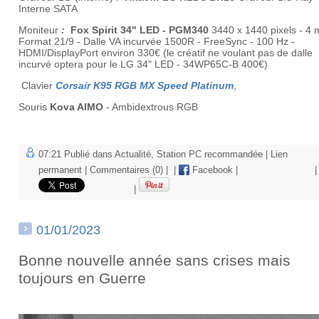
Interne SATA
Moniteur
:
Fox Spirit 34" LED - PGM340
3440 x 1440 pixels - 4 
Format 21/9 - Dalle VA incurvée 1500R - FreeSync - 100 Hz -
HDMI/DisplayPort environ 330€ (le créatif ne voulant pas de dalle
incurvé optera pour le LG 34" LED - 34WP65C-B 400€)
Clavier
Corsair K95 RGB MX Speed Platinum
,
Souris
Kova AIMO
- Ambidextrous RGB
07:21 Publié dans
Actualité
,
Station PC recommandée
|
Lien
permanent
|
Commentaires (0)
|
|
Facebook
|
|
|
01/01/2023
Bonne nouvelle année sans crises mais
toujours en Guerre