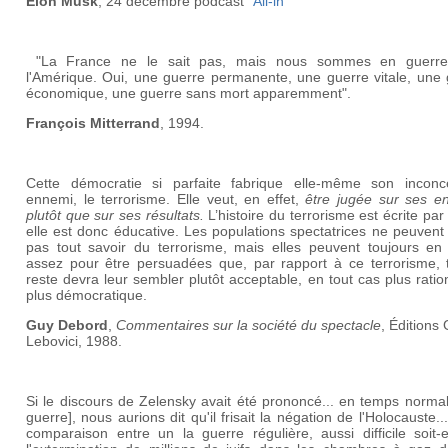
Elon Musk
, 24 décembre podcast “
All-in
”
"La France ne le sait pas, mais nous sommes en guerr
l'Amérique. Oui, une guerre permanente, une guerre vitale, une 
économique, une guerre sans mort apparemment".
François Mitterrand
, 1994.
Cette démocratie si parfaite fabrique elle-même son inconc
ennemi, le terrorisme. Elle veut, en effet,
être jugée sur ses e
plutôt que sur ses résultats.
L’histoire du terrorisme est écrite par l
elle est donc éducative. Les populations spectatrices ne peuvent
pas tout savoir du terrorisme, mais elles peuvent toujours en 
assez pour être persuadées que, par rapport à ce terrorisme, t
reste devra leur sembler plutôt acceptable, en tout cas plus ratio
plus démocratique.
Guy Debord
,
Commentaires sur la société du spectacle
, Éditions
Lebovici, 1988.
Si le discours de Zelensky avait été prononcé... en temps norma
guerre], nous aurions dit qu'il frisait la négation de l'Holocauste..
comparaison entre un la guerre régulière, aussi difficile soit-e