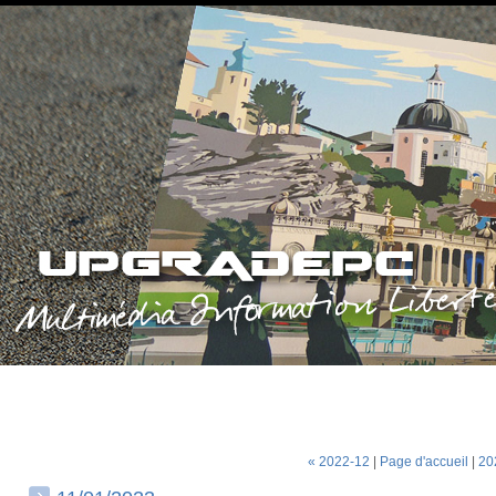
« 2022-12
|
Page d'accueil
|
20