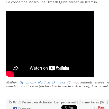
Le concert de Moscou de Dimash Qudaibergen au Kremlin.
Malher,
Symphony No.3 in D minor
(6 mouvements suivez le 
direction Kondrashin (de très loin la meilleur direction), The Soviet
07:51 Publié dans
Actualité
|
Lien permanent
|
Commentaires (0)
|
|