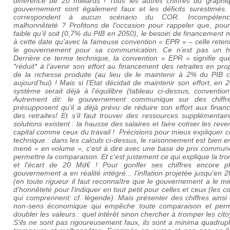
différence de 20 milliards ! Tous les autres chiffres du graphi
gouvernement sont également faux et les déficits surestimés. 
correspondent à aucun scénario du COR. Incompéten
malhonnêteté ? Profitons de l’occasion pour rappeler que, pour
faible qu’il soit (0,7% du PIB en 2050), le besoin de financement n
à cette date qu’avec la fameuse convention « EPR » – celle rete
le gouvernement pour sa communication. Ce n’est pas un h
Derrière ce terme technique, la convention « EPR » signifie que
*réduit* à l’avenir son effort au financement des retraites en pro
de la richesse produite (au lieu de le maintenir à 2% du PIB
aujourd’hui) ! Mais si l’Etat décidait de maintenir son effort, en 
système serait déjà à l’équilibre (tableau ci-dessus, conventio
Autrement dit: le gouvernement communique sur des chiffr
présupposent qu’il a déjà prévu de réduire son effort aux finan
des
retraites
! Et s’il faut trouver des ressources supplémentair
solutions existent : la hausse des salaires et faire cotiser les rev
capital comme ceux du travail !
Précisions pour mieux expliquer c
technique : dans les calculs ci-dessus, le raisonnement est bien 
mené « en volume », c'est à dire avec une base de prix commun
permettre la comparaison. Et c'est justement ce qui explique la tr
et l'écart de 20 Md€ ! Pour gonfler ses chiffres encore pl
gouvernement a en réalité intégré... l'inflation projetée jusqu'en 2
(en toute rigueur il faut reconnaître que le gouvernement a le 
d'honnêteté pour l'indiquer en tout petit pour celles et ceux (les c
qui comprennent: cf. légende). Mais présenter des chiffres ainsi
non-sens économique qui empêche toute comparaison et per
doubler les valeurs : quel intérêt sinon chercher à tromper les cit
S'ils ne sont pas rigoureusement faux, ils sont a minima quadru