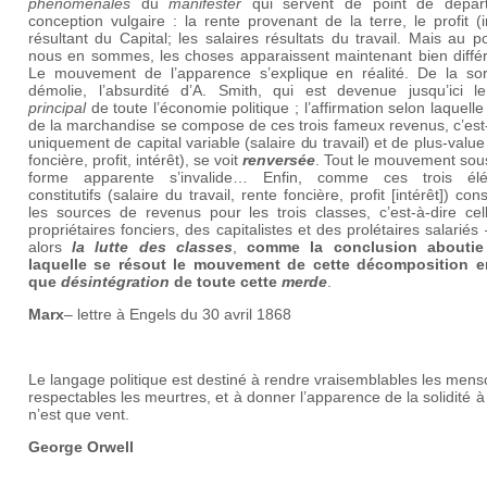
phénoménales
du
manifester
qui servent de point de dépar
conception vulgaire : la rente provenant de la terre, le profit (i
résultant du Capital; les salaires résultats du travail. Mais au p
nous en sommes, les choses apparaissent maintenant bien différ
Le mouvement de l’apparence s’explique en réalité. De la sor
démolie, l’absurdité d’A. Smith, qui est devenue jusqu’ici 
principal
de toute l’économie politique ; l’affirmation selon laquelle 
de la marchandise se compose de ces trois fameux revenus, c’est
uniquement de capital variable (salaire du travail) et de plus-value
foncière, profit, intérêt), se voit
renversée
. Tout le mouvement sou
forme apparente s’invalide… Enfin, comme ces trois él
constitutifs (salaire du travail, rente foncière, profit [intérêt]) cons
les sources de revenus pour les trois classes, c’est-à-dire cel
propriétaires fonciers, des capitalistes et des prolétaires salariés
alors
la lutte des classes
,
comme la conclusion aboutie
laquelle se résout le mouvement de cette décomposition e
que
désintégration
de toute cette
merde
.
Marx
– lettre à Engels du 30 avril 1868
Le langage politique est destiné à rendre vraisemblables les men
respectables les meurtres, et à donner l’apparence de la solidité à
n’est que vent.
George Orwell