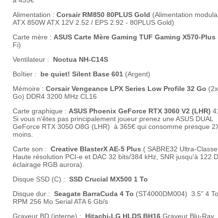
à 455€
Alimentation :
Corsair RM850 80PLUS Gold
(Alimentation modula
ATX 850W ATX 12V 2.52 / EPS 2.92 - 80PLUS Gold)
Carte mère :
ASUS Carte Mère Gaming TUF Gaming X570-Plus
Fi)
Ventilateur :
Noctua NH-C14S
Boîtier :
be quiet! Silent Base 601
(Argent)
Mémoire :
Corsair Vengeance LPX Series Low Profile 32 Go
(2x
Go) DDR4 3200 MHz CL16
Carte graphique :
ASUS Phoenix GeForce RTX 3060 V2 (LHR)
4
Si vous n'êtes pas principalement joueur prenez une ASUS DUAL
GeForce RTX 3050 O8G (LHR) à 365€ qui consomme presque 2
moins.
Carte son :
Creative BlasterX AE-5 Plus
( SABRE32 Ultra-Classe
Haute résolution PCI-e et DAC 32 bits/384 kHz, SNR jusqu'à 122 
éclairage RGB aurora).
Disque SSD (C) :
SSD Crucial MX500 1 To
Disque dur :
Seagate BarraCuda 4 To
(ST4000DM004) 3.5" 4 To
RPM 256 Mo Serial ATA 6 Gb/s
Graveur BD (interne) :
Hitachi-LG HLDS BH16
Graveur Blu-Ray