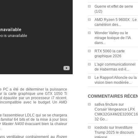
Guerre et effet de serre
(1/2)
AMD Ryzen 5 9600X : Le
caméléon des...
Wonder Valley ou le
mirage toxique de l’IA
dans...
RTX 5060 la carte
graphique 2026
L'agir communicationnel
de Habermas est-il...
Le Rapport Alloncle ou la
vision bien modérée...
e PC a été de déterminer la puissance
our la carte graphique une GTX 1050 Ti
COMMENTAIRES RÉCE
st épaulée par un processeur i7 récent.
 incompatible avec le budget. Un AMD
sativa tincture
sur
Corsair Vengeance LPX
CMK32GX4M2E3200C16
e de l'assembleur LDLC qui se se chargera
32 Go...
familial
64 bits et de la mise à jour bios
r Master N400
évacuant bien la chaleur
icedodo
sur
Investiture
.
Trump 2025 le discours
ns ventilateur contrairement au
Ryzen
intégral...