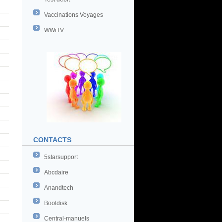
Vaccinations Voyages
WWiTV
CONTACTS
5starsupport
Abcdaire
Anandtech
Bootdisk
Central-manuels