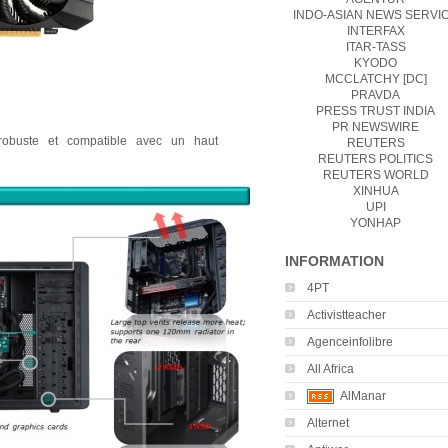
INDO-ASIAN NEWS SERVI
INTERFAX
ITAR-TASS
KYODO
MCCLATCHY [DC]
PRAVDA
PRESS TRUST INDIA
PR NEWSWIRE
robuste et compatible avec un haut
REUTERS
REUTERS POLITICS
REUTERS WORLD
XINHUA
UPI
YONHAP
INFORMATION
4PT
Activistteacher
Agenceinfolibre
All Africa
AlManar
Alternet