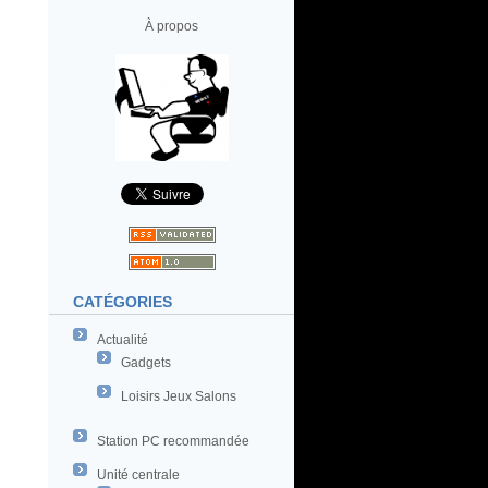
À propos
CATÉGORIES
Actualité
Gadgets
Loisirs Jeux Salons
Station PC recommandée
Unité centrale