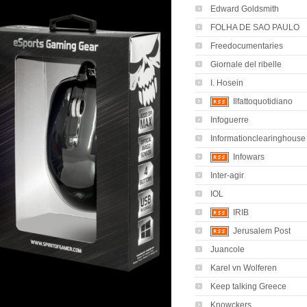
Edward Goldsmith
FOLHA DE SAO PAULO
Freedocumentaries
Giornale del ribelle
I. Hosein
Ilfattoquotidiano
Infoguerre
Informationclearinghouse
Infowars
Inter-agir
IOL
IRIB
Jerusalem Post
Juancole
Karel vn Wolferen
Keep talking Greece
Knowckers