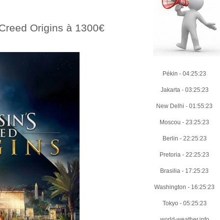
 Creed Origins à 1300€
Pékin
-
04:25:24
Jakarta
-
03:25:24
New Delhi
-
01:55:24
Moscou
-
23:25:24
Berlin
-
22:25:24
Pretoria
-
22:25:24
Brasilia
-
17:25:24
Washington
-
16:25:24
Tokyo
-
05:25:24
world-weather.info