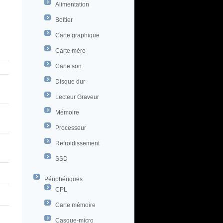
Alimentation
Boîtier
Carte graphique
Carte mère
Carte son
Disque dur
Lecteur Graveur
Mémoire
Processeur
Refroidissement
SSD
Périphériques
CPL
Carte mémoire
Casque-micro