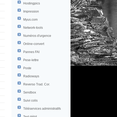
Hostingpics
Impression
Myus.com
Network-tools
Numéros d'urgence
Online-convert
Pannes FAI
Pese-lettre
Poste
Radioways
Reverso Trad. Cor.
Sendbox
Suivi colis
Téléservices administratifs
Test débit