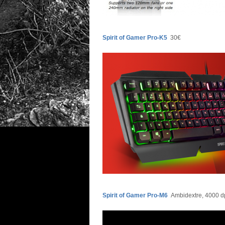
Spirit of Gamer Pro-K5
30€
Spirit of Gamer Pro-M6
Ambidextre, 4000 dp