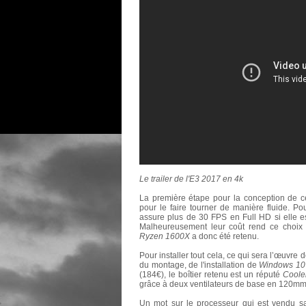
Le trailer de l'E3 2017 en 4k
La première étape pour la conception de c
pour le faire tourner de manière fluide. P
assure plus de 30 FPS en Full HD si elle e
Malheureusement leur coût rend ce choix
Ryzen 1600X
a donc été retenu.
Pour installer tout cela, ce qui sera l’œuvr
du montage, de l'installation de
Windows 10
(184€), le boîtier retenu est un réputé
Coole
grâce à deux ventilateurs de base en 120mm
Un mot sur le processeur qui est vendu sa