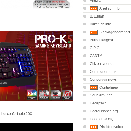
Antiwar
Arrêt sur info
B. Lugan
Bakchich.info
Blackagendareport
Burbankdigest
C.R.G.
CADTM
Citizen.typepad
Commondreams
Consortiumnews
Contralinea
Counterpunch
Decap'actu
Decroissance.org
i et confortable 20€
Dedefensa.org
Dissidentvoice