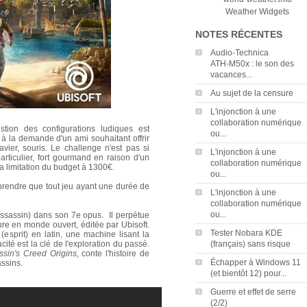
Weather Widgets
NOTES RÉCENTES
Audio‑Technica
ATH‑M50x : le son des
vacances...
Au sujet de la censure
L'injonction à une
collaboration numérique
tion des configurations ludiques est
ou...
u à la demande d'un ami souhaitant offrir
vier, souris. Le challenge n'est pas si
L'injonction à une
particulier, fort gourmand en raison d'un
collaboration numérique
a limitation du budget à 1300€.
ou...
prendre que tout jeu ayant une durée de
L'injonction à une
collaboration numérique
ou...
Assassin) dans son 7e opus. Il perpétue
ture en monde ouvert, éditée par
Ubisoft
.
Tester Nobara KDE
s (esprit) en latin, une machine lisant la
té est la clé de l'exploration du passé.
(français) sans risque
ssin's Creed Origins
, conte l'histoire de
Échapper à Windows 11
assins.
(et bientôt 12) pour...
Guerre et effet de serre
(2/2)