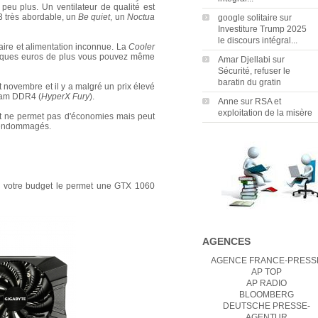
n peu plus. Un ventilateur de qualité est
3 très abordable, un
Be quiet
, un
Noctua
google solitaire
sur
Investiture Trump 2025
le discours intégral...
aire et alimentation inconnue. La
Cooler
elques euros de plus vous pouvez même
Amar Djellabi
sur
Sécurité, refuser le
baratin du gratin
ovembre et il y a malgré un prix élevé
 ram DDR4 (
HyperX Fury
).
Anne
sur
RSA et
exploitation de la misère
t ne permet pas d'économies mais peut
u endommagés.
i votre budget le permet une GTX 1060
AGENCES
AGENCE FRANCE-PRESS
AP TOP
AP RADIO
BLOOMBERG
DEUTSCHE PRESSE-
AGENTUR