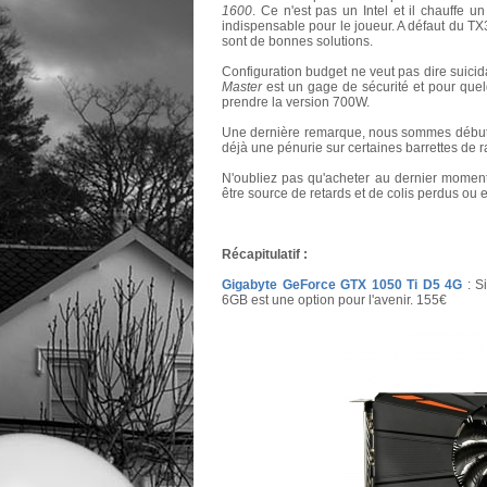
1600
. Ce n'est pas un Intel et il chauffe u
indispensable pour le joueur. A défaut du TX
sont de bonnes solutions.
Configuration budget ne veut pas dire suicid
Master
est un gage de sécurité et pour qu
prendre la version 700W.
Une dernière remarque, nous sommes début n
déjà une pénurie sur certaines barrettes de
N'oubliez pas qu'acheter au dernier momen
être source de retards et de colis perdus o
Récapitulatif :
Gigabyte GeForce GTX 1050 Ti D5 4G
: S
6GB est une option pour l'avenir. 155€