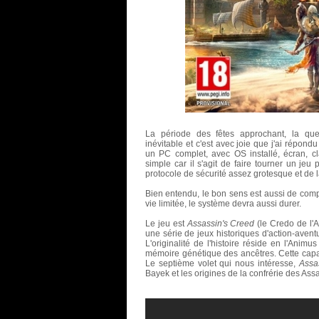
La période des fêtes approchant, la ques
inévitable et c'est avec joie que j'ai répond
un PC complet, avec OS installé, écran, cla
simple car il s'agit de faire tourner un jeu 
protocole de sécurité assez grotesque et de l
Bien entendu, le bon sens est aussi de com
vie limitée, le système devra aussi durer.
Le jeu est
Assassin's Creed
(le Credo de l'
une série de jeux historiques d'action-aven
L'originalité de l'histoire réside en l'Animu
mémoire génétique des ancêtres. Cette capaci
Le septième volet qui nous intéresse,
Assa
Bayek et les origines de la confrérie des Ass