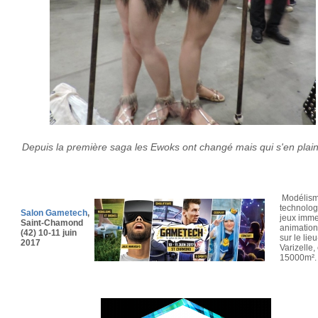
Depuis la première saga les Ewoks ont changé mais qui s'en plai
Modélism
technolog
Salon Gametech
,
jeux immer
Saint-Chamond
animation
(42) 10-11 juin
sur le lieu
2017
Varizelle
15000
m²
.