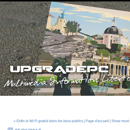
« Enfin le Wi-Fi gratuit dans les lieux publics
|
Page d'accueil
|
Show must 