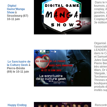
Dans le H
Digital
tournois, 
Game’Manga
cosplay, 
Show
à
goodies, 
Strasbourg (67)
japanim,
10-11 juin
Cosplay A
3e édition
O
rganisé
l'associa
LEADER p
dans le 
et Samuel
Jules Gu
Le Sanctuaire de
Pierre Be
la Culture Geek
à
très série
Pierre-Bénite
Wars, Dr W
(69) le 10-11 juin
Stargate,
Torchwoo
Thrones m
boutiques
produits d
invités sup
Happy Ending
Rencontre