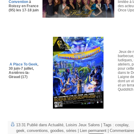
Convention
à
limitée à 
Roissy en France
des acteur
(95) les 17-18 juin
Once Upon
Jeux de r
barbecue
ludiques,
A Place To Geek
,
ateliers, p
30 juin-7 juillet,
pour cett
Asnières-la-
dans le D
Giraud (17)
Laigne d
dont un vi
et un terr
Quidditch
13:31 Publié dans
Actualité
,
Loisirs Jeux Salons
| Tags :
cosplay
,
geek
,
conventions
,
goodies
,
séries
|
Lien permanent
|
Commentaire